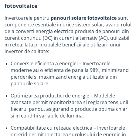
fotovoltaice
Accesorii bucatarie
Invertoarele pentru
panouri solare fotovoltaice
sunt
Accesorii lavoare
componente esentiale in orice sistem solar, avand rolul
Accesorii rezervoare si vase WC
de a converti energia electrica produsa de panouri din
Accesorii cazi si cabine de dus
curent continuu (DC) in curent alternativ (AC), utilizabil
in retea. Iata principalele beneficii ale utilizarii unui
Articole sanitare
invertor de calitate:
Uscatoare pentru maini
Conversie eficienta a energiei – Invertoarele
Echipamente pentru irigatii
moderne au o eficienta de pana la 98%, minimizand
Kit irigare gazon
pierderile si maximizand energia utilizabila din
Kit irigare gradina
panourile solare.
Teava pentru irigatii
Optimizarea productiei de energie – Modelele
Fitinguri pentru irigatii
avansate permit monitorizarea si reglarea tensiunii
fiecarui panou, asigurand o productie optima chiar
Robinete
si in conditii variabile de lumina.
Filtre pentru irigatii
Compatibilitate cu reteaua electrica – Invertoarele
Banda de picurare
on-grid permit injectarea surplusului de energie in