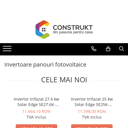
Toate Produsele
Incalzire
Centrale termice
Termoseminee, seminee si sobe
Cazane pe combustibil solid
Invertoare panouri fotovoltaice
Cazane pe combustibil gazos/lichid
Termostate de ambient
CELE MAI NOI
Aeroterme si destratificatoare de
aer
Radiatoare si convectoare
Invertor trifazat 27.6 kw
Invertor trifazat 25 kw
I
Solar Edge SE27.6K-
Solar Edge SE25K-
S
Incalzire in pardoseala
RW000NNN2
RW000NNN2
11.664,10 RON
11.398,00 RON
Panouri radiante si incalzitoare cu
TVA inclus
TVA inclus
infrarosu