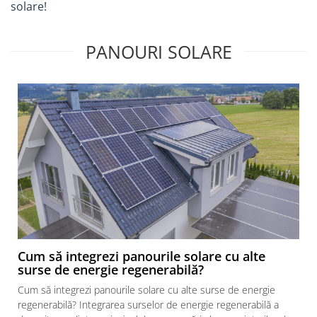
solare!
Pistoale de vopsit
Pistoale si capsatoare
PANOURI SOLARE
Compresoare de aer
Generatoare de curent electric
Instrumente de masura
Unelte si scule de mana
Organizare si depozitare scule
Lize si carucioare
Prevenirea si stingerea incendiilor
Coliere
Hidranti exteriori si vane
Cum să integrezi panourile solare cu alte
Aparate de control si semnalizare
surse de energie regenerabilă?
Armaturi
Cum să integrezi panourile solare cu alte surse de energie
Fitinguri prindere rapida
regenerabilă? Integrarea surselor de energie regenerabilă a