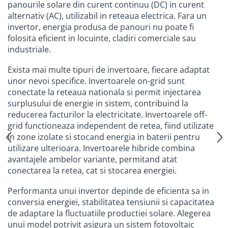
industriale
panourile solare din curent continuu (DC) in curent
alternativ (AC), utilizabil in reteaua electrica. Fara un
Echipamente pentru tratarea si
invertor, energia produsa de panouri nu poate fi
pomparea apei
folosita eficient in locuinte, cladiri comerciale sau
Pompe submersibile
industriale.
Pompe de suprafata
Exista mai multe tipuri de invertoare, fiecare adaptat
Pompe pentru piscine
unor nevoi specifice. Invertoarele on-grid sunt
Motopompe
conectate la reteaua nationala si permit injectarea
surplusului de energie in sistem, contribuind la
Hidrofoare
reducerea facturilor la electricitate. Invertoarele off-
Vase de expansiune pentru
grid functioneaza independent de retea, fiind utilizate
hidrofor
in zone izolate si stocand energia in baterii pentru
utilizare ulterioara. Invertoarele hibride combina
Grupuri de pompare apa
avantajele ambelor variante, permitand atat
Rezervoare apa si accesorii stocare
conectarea la retea, cat si stocarea energiei.
Echipamente de filtrare si
dedurizare apa
Performanta unui invertor depinde de eficienta sa in
conversia energiei, stabilitatea tensiunii si capacitatea
Contoare de apa - Apometre
de adaptare la fluctuatiile productiei solare. Alegerea
Camine apometru
unui model potrivit asigura un sistem fotovoltaic