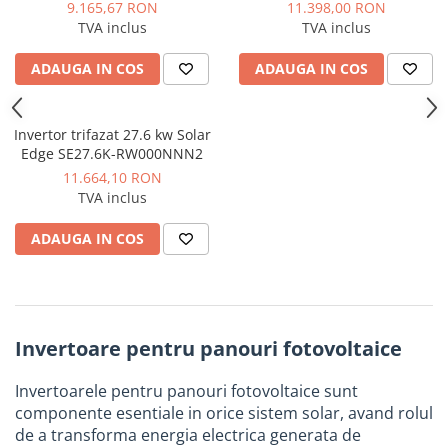
Manometre, presostate si
9.165,67 RON
11.398,00 RON
termostate
TVA inclus
TVA inclus
Regulatoare electronice
ADAUGA IN COS
ADAUGA IN COS
Vane si servomotoare
Servoregulatoare
Invertor trifazat 27.6 kw Solar
Termostate pentru ventilo-
Edge SE27.6K-RW000NNN2
convectori
11.664,10 RON
TVA inclus
Ventile termice de amestec
Traductoare
ADAUGA IN COS
UPS-uri si stabilizatoare de
tensiune
Ventile liniare
Ventile electromagnetice
Invertoare pentru panouri fotovoltaice
Automatizare centrala termica
Invertoarele pentru panouri fotovoltaice sunt
Termostate aplicatii industriale
componente esentiale in orice sistem solar, avand rolul
de a transforma energia electrica generata de
Accesorii pentru echipamente