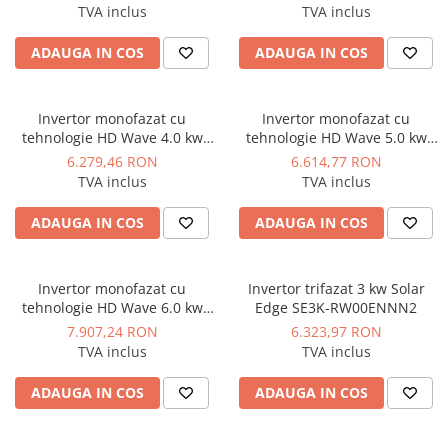
TVA inclus
TVA inclus
Instant apa calda pe gaz / GPL
ADAUGA IN COS
ADAUGA IN COS
Panouri solare si fotovoltaice
Panouri solare cu tuburi vidate
Panouri solare plane
Invertor monofazat cu
Invertor monofazat cu
tehnologie HD Wave 4.0 kw
tehnologie HD Wave 5.0 kw
Pachete complete panouri solare
Solar Edge SE4000H
Solar Edge SE5000H
6.279,46 RON
6.614,77 RON
Echipamente pentru panouri
TVA inclus
TVA inclus
solare
ADAUGA IN COS
ADAUGA IN COS
Panouri solare fotovoltaice
Ventilatie si climatizare
Aparate de aer conditionat
Invertor monofazat cu
Invertor trifazat 3 kw Solar
tehnologie HD Wave 6.0 kw
Edge SE3K-RW00ENNN2
Perdele de aer
Solar Edge SE6000H
7.907,24 RON
6.323,97 RON
Ventiloconvectoare si sisteme VRF
TVA inclus
TVA inclus
Chillere
ADAUGA IN COS
ADAUGA IN COS
Rooftop-uri pentru racire si
incalzire