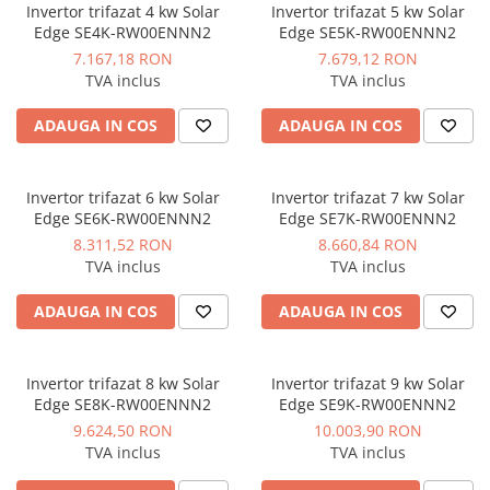
Invertor trifazat 4 kw Solar
Invertor trifazat 5 kw Solar
Dulapuri pentru climatizare
Edge SE4K-RW00ENNN2
Edge SE5K-RW00ENNN2
Unitati motocondensante
7.167,18 RON
7.679,12 RON
Sisteme evaporative de climatizare
TVA inclus
TVA inclus
Ventilatoare pentru baie
ADAUGA IN COS
ADAUGA IN COS
Ventilatoare pentru tubulatura
Filtrare si odorizare aer
Invertor trifazat 6 kw Solar
Invertor trifazat 7 kw Solar
Recuperatoare de caldura
Edge SE6K-RW00ENNN2
Edge SE7K-RW00ENNN2
8.311,52 RON
8.660,84 RON
Accesorii echipamente de
TVA inclus
TVA inclus
ventilatie si climatizare
Instalatii de apa si canalizare
ADAUGA IN COS
ADAUGA IN COS
Alimentare cu apa
Canalizare interioara
Invertor trifazat 8 kw Solar
Invertor trifazat 9 kw Solar
Canalizare exterioara
Edge SE8K-RW00ENNN2
Edge SE9K-RW00ENNN2
9.624,50 RON
10.003,90 RON
Canalizare pluviala
TVA inclus
TVA inclus
Distributie apa