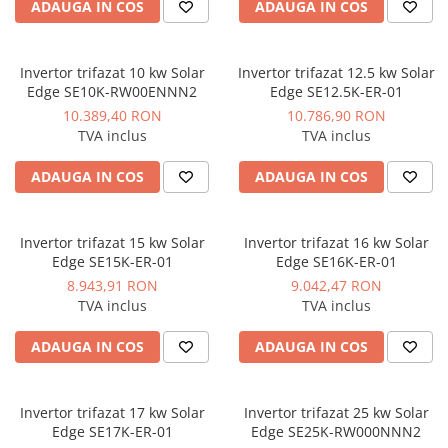
ADAUGA IN COS
ADAUGA IN COS
Instalatii de gaz
Tevi PEHD gaz
Fitinguri gaz
Invertor trifazat 10 kw Solar
Invertor trifazat 12.5 kw Solar
Edge SE10K-RW00ENNN2
Edge SE12.5K-ER-01
Vane de gaz si robineti
10.389,40 RON
10.786,90 RON
Aparate sudura si dispozitive gaz
TVA inclus
TVA inclus
Izolatii tehnice
ADAUGA IN COS
ADAUGA IN COS
Izolatii pentru aer conditionat
Izolatii pentru sisteme solare
Invertor trifazat 15 kw Solar
Invertor trifazat 16 kw Solar
Izolatii pentru tevi si conducte
Edge SE15K-ER-01
Edge SE16K-ER-01
Polistiren expandat
8.943,91 RON
9.042,47 RON
TVA inclus
TVA inclus
Vata minerala bazaltica
Automatizari si elemente de
ADAUGA IN COS
ADAUGA IN COS
automatizare
Automatizari panouri solare
Invertor trifazat 17 kw Solar
Invertor trifazat 25 kw Solar
Grupuri de circulatie
Edge SE17K-ER-01
Edge SE25K-RW000NNN2