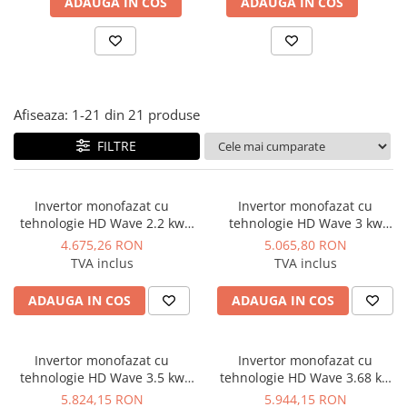
ADAUGA IN COS
ADAUGA IN COS
Solutii de curatare si tratare
Schimbatoare de caldura
Pompe de caldura
Contoare energie termica
Afiseaza:
1-
21
din
21
produse
Sisteme de degivrare
Incalzitoare pe motorina / gaz
FILTRE
Generatoare de abur
Distribuitoare si butelii de
Invertor monofazat cu
Invertor monofazat cu
egalizare
tehnologie HD Wave 2.2 kw
tehnologie HD Wave 3 kw
Solar Edge SE2200H
Solar Edge SE3000H
4.675,26 RON
5.065,80 RON
Pompe de circulatie si accesorii
TVA inclus
TVA inclus
Vase de expansiune termice
ADAUGA IN COS
ADAUGA IN COS
Detectoare si regulatoare de gaz si
fum
Producere apa calda menajera
Invertor monofazat cu
Invertor monofazat cu
Boilere
tehnologie HD Wave 3.5 kw
tehnologie HD Wave 3.68 kw
Solar Edge SE3500H
Solar Edge SE3680H
5.824,15 RON
5.944,15 RON
Rezervoare de acumulare