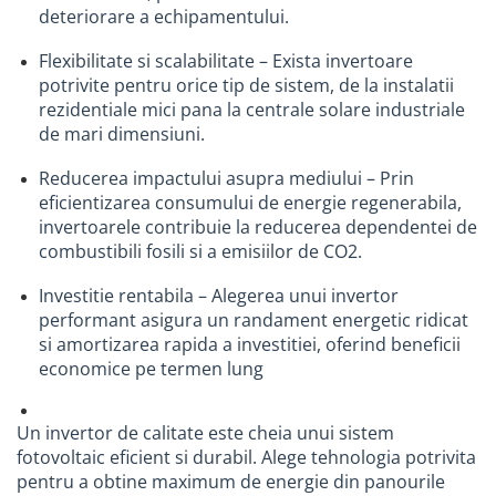
Plase umbrire si antiinghet
deteriorare a echipamentului.
Electrice
Flexibilitate si scalabilitate – Exista invertoare
Surse de iluminat
potrivite pentru orice tip de sistem, de la instalatii
rezidentiale mici pana la centrale solare industriale
Corpuri de iluminat
de mari dimensiuni.
Senzori de miscare
Reducerea impactului asupra mediului – Prin
Cabluri si conductori
eficientizarea consumului de energie regenerabila,
Aparataje
invertoarele contribuie la reducerea dependentei de
Scule si dispozitive de lucru
combustibili fosili si a emisiilor de CO2.
Dispozitive tevi
Investitie rentabila – Alegerea unui invertor
Scule si echipamente pentru
performant asigura un randament energetic ridicat
constructii
si amortizarea rapida a investitiei, oferind beneficii
Dispozitive pentru tevi
economice pe termen lung
Dispozitive pentru prelucrarea
lemnului
Un invertor de calitate este cheia unui sistem
fotovoltaic eficient si durabil. Alege tehnologia potrivita
Masini de gaurit si insurubat
pentru a obtine maximum de energie din panourile
Polizoare