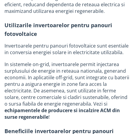
eficient, reducand dependenta de reteaua electrica si
Tevi si accesorii pentru puturi
maximizand utilizarea energiei regenerabile.
Obiecte sanitare
Baterii baie
Utilizarile invertoarelor pentru panouri
Baterii bucatarie
fotovoltaice
Baterii bucatarie cu filtru
Invertoarele pentru panouri fotovoltaice sunt esentiale
Clapete de actionare
in conversia energiei solare in electricitate utilizabila.
Rezervoare WC incastrate
In sistemele on-grid, invertoarele permit injectarea
Rezervoare WC clasice
surplusului de energie in reteaua nationala, generand
economii. In aplicatiile off-grid, sunt integrate cu baterii
Vase WC
pentru a asigura energie in zone fara acces la
Lavoare
electricitate. De asemenea, sunt utilizate in ferme
Chiuvete bucatarie
solare, centre comerciale si cladiri sustenabile, oferind
o sursa fiabila de energie regenerabila. Vezi si
Rigole de dus
echipamentele de producere si incalzire ACM din
Sisteme de dus
surse regenerabile
!
Mobilier baie
Beneficiile invertoarelor pentru panouri
Accesorii baie