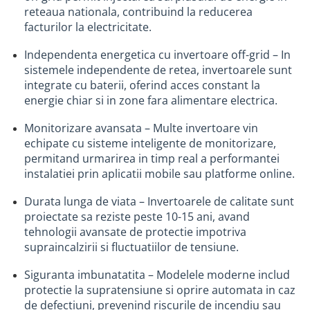
Picurator irigatii
reteaua nationala, contribuind la reducerea
facturilor la electricitate.
Aspersoare gazon & gradina
Duze pentru irigare gazon
Independenta energetica cu invertoare off-grid – In
sistemele independente de retea, invertoarele sunt
Automatizari irigatii
integrate cu baterii, oferind acces constant la
Camin distribuitor
energie chiar si in zone fara alimentare electrica.
Scule montaj irigatii
Monitorizare avansata – Multe invertoare vin
Solutii pentru tratarea tevilor de
echipate cu sisteme inteligente de monitorizare,
irigat
permitand urmarirea in timp real a performantei
Casa si gradina
instalatiei prin aplicatii mobile sau platforme online.
Mobilier gradina si terasa
Durata lunga de viata – Invertoarele de calitate sunt
Casute de gradina
proiectate sa reziste peste 10-15 ani, avand
tehnologii avansate de protectie impotriva
Scule si unelte gradina
supraincalzirii si fluctuatiilor de tensiune.
Separatoare de gazon
Siguranta imbunatatita – Modelele moderne includ
Geocelule terasamente
protectie la supratensiune si oprire automata in caz
Pavele ecologice
de defectiuni, prevenind riscurile de incendiu sau