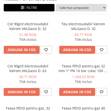
FILTRE
Cot 90grd electrosudabil
Teu electrosudabil Valrom
Valrom VALGasio D. 32
VALGasio D. 32
51,48 RON
69,77 RON
TVA inclus
TVA inclus
ADAUGA IN COS
ADAUGA IN COS
Cot 90grd electrosudabil
Teava PEhD pentru gaz 32
Valrom VALGasio D. 63
mm 1" PN 16 bar colac 100 ml
PE100 SDR11
26,11 RON
1.294,33 RON
TVA inclus
TVA inclus
ADAUGA IN COS
ADAUGA IN COS
Teava PEhD pentru gaz, 32
Teava PEhD pentru gaz 40