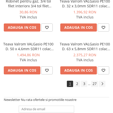
Robinet pentru gaz, 3/4 tol
Teava Valrom VALGasio PE100
filet interiorx 3/4 tol filet
D. 32 x 3,0mm SDR11 colac
exterior, Everpro
200m
30,86 RON
1.396,92 RON
TVA inclus
TVA inclus
ADAUGA IN COS
ADAUGA IN COS
Teava Valrom VALGasio PE100
Teava Valrom VALGasio PE100
D. 50 x 4,6mm SDR11 colac
D. 63 x 5,8mm SDR11 colac
100m
100m
1.494,86 RON
2.375,27 RON
TVA inclus
TVA inclus
ADAUGA IN COS
ADAUGA IN COS
1
2
3
27
...
Newsletter
Nu rata ofertele si promotiile noastre