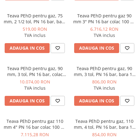
Teava PEhD pentru gaz, 75
Teava PEhD pentru gaz 90
mm, 2 1/2 tol, PN 16 bar, bara
mm 3" PN 16 bar colac 100 ml
12 ml, PE100 SDR11
PE100 SDR11
519,00 RON
6.716,12 RON
TVA inclus
TVA inclus
ADAUGA IN COS
ADAUGA IN COS
Teava PEhD pentru gaz, 90
Teava PEhD pentru gaz, 90
mm, 3 tol, PN 16 bar, colac
mm, 3 tol, PN 16 bar, bara 12
150 ml, PE100 SDR11
ml, PE100 SDR11
10.074,00 RON
806,00 RON
TVA inclus
TVA inclus
ADAUGA IN COS
ADAUGA IN COS
Teava PEhD pentru gaz 110
Teava PEhD pentru gaz, 110
mm 4" PN 16 bar colac 100 ml
mm, 4 tol, PN 16 bar, bara 12
PE100 SDR11
ml, PE100 SDR11
7.115,28 RON
854,00 RON