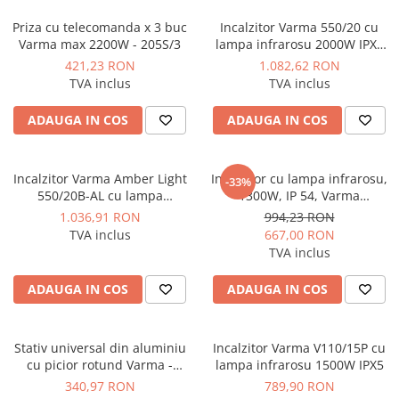
Dulapuri pentru climatizare
Priza cu telecomanda x 3 buc
Incalzitor Varma 550/20 cu
Unitati motocondensante
Varma max 2200W - 205S/3
lampa infrarosu 2000W IPX5
IK08
Sisteme evaporative de climatizare
421,23 RON
1.082,62 RON
TVA inclus
TVA inclus
Ventilatoare pentru baie
ADAUGA IN COS
ADAUGA IN COS
Ventilatoare pentru tubulatura
Filtrare si odorizare aer
Recuperatoare de caldura
Incalzitor Varma Amber Light
Incalzitor cu lampa infrarosu,
-33%
550/20B-AL cu lampa
1300W, IP 54, Varma
Accesorii echipamente de
infrarosu 2000W IPX5
ECOWRN/7
1.036,91 RON
994,23 RON
ventilatie si climatizare
TVA inclus
667,00 RON
Instalatii de apa si canalizare
TVA inclus
Alimentare cu apa
ADAUGA IN COS
ADAUGA IN COS
Canalizare interioara
Canalizare exterioara
Stativ universal din aluminiu
Incalzitor Varma V110/15P cu
Canalizare pluviala
cu picior rotund Varma -
lampa infrarosu 1500W IPX5
TRIPOD2
Distributie apa
340,97 RON
789,90 RON