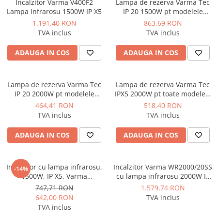
Manometre, presostate si
Incalzitor Varma V400F2
Lampa de rezerva Varma Tec
termostate
Lampa Infrarosu 1500W IP X5
IP 20 1500W pt modelele
V400F si VTOW30FM -
1.191,40 RON
863,69 RON
Regulatoare electronice
SP990501
TVA inclus
TVA inclus
Vane si servomotoare
ADAUGA IN COS
ADAUGA IN COS
Servoregulatoare
Termostate pentru ventilo-
convectori
Lampa de rezerva Varma Tec
Lampa de rezerva Varma Tec
IP 20 2000W pt modelele
IPX5 2000W pt toate modelele
Ventile termice de amestec
WR2000/20 si WR2000/20SS -
2000W waterproof - SP990504
464,41 RON
518,40 RON
Traductoare
SP990502
TVA inclus
TVA inclus
UPS-uri si stabilizatoare de
ADAUGA IN COS
ADAUGA IN COS
tensiune
Ventile liniare
Ventile electromagnetice
Incalzitor cu lampa infrarosu,
Incalzitor Varma WR2000/20SS
-14%
1500W, IP X5, Varma
cu lampa infrarosu 2000W IP
Automatizare centrala termica
V301/20X5
23
747,71 RON
1.579,74 RON
Termostate aplicatii industriale
642,00 RON
TVA inclus
TVA inclus
Accesorii pentru echipamente