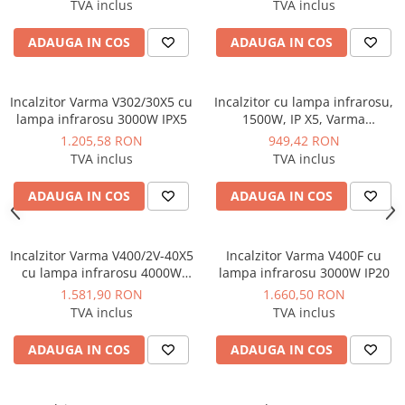
TVA inclus
TVA inclus
Instalatii de gaz
Tevi PEHD gaz
ADAUGA IN COS
ADAUGA IN COS
Fitinguri gaz
Vane de gaz si robineti
Incalzitor Varma V302/30X5 cu
Incalzitor cu lampa infrarosu,
Aparate sudura si dispozitive gaz
lampa infrarosu 3000W IPX5
1500W, IP X5, Varma
V400/15X5
1.205,58 RON
949,42 RON
Izolatii tehnice
TVA inclus
TVA inclus
Izolatii pentru aer conditionat
ADAUGA IN COS
ADAUGA IN COS
Izolatii pentru sisteme solare
Izolatii pentru tevi si conducte
Polistiren expandat
Incalzitor Varma V400/2V-40X5
Incalzitor Varma V400F cu
cu lampa infrarosu 4000W
lampa infrarosu 3000W IP20
Vata minerala bazaltica
IPX5
1.581,90 RON
1.660,50 RON
Automatizari si elemente de
TVA inclus
TVA inclus
automatizare
ADAUGA IN COS
ADAUGA IN COS
Automatizari panouri solare
Grupuri de circulatie