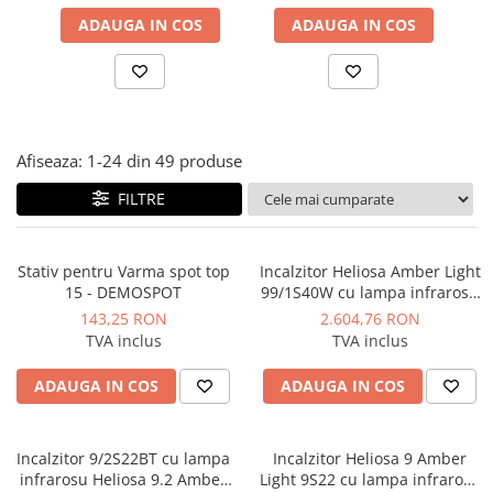
Solutii de curatare si tratare
ADAUGA IN COS
ADAUGA IN COS
Schimbatoare de caldura
Pompe de caldura
Contoare energie termica
Sisteme de degivrare
Afiseaza:
1-
24
din
49
produse
Incalzitoare pe motorina / gaz
FILTRE
Generatoare de abur
Distribuitoare si butelii de
egalizare
Stativ pentru Varma spot top
Incalzitor Heliosa Amber Light
15 - DEMOSPOT
99/1S40W cu lampa infrarosu
Pompe de circulatie si accesorii
4000W IPX5
143,25 RON
2.604,76 RON
Vase de expansiune termice
TVA inclus
TVA inclus
Detectoare si regulatoare de gaz si
ADAUGA IN COS
ADAUGA IN COS
fum
Producere apa calda menajera
Boilere
Incalzitor 9/2S22BT cu lampa
Incalzitor Heliosa 9 Amber
infrarosu Heliosa 9.2 Amber
Light 9S22 cu lampa infrarosu
Rezervoare de acumulare