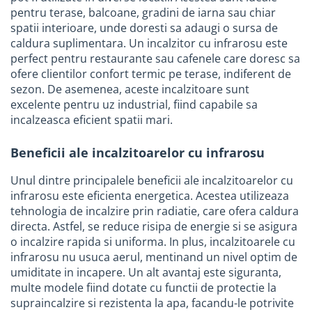
pentru terase, balcoane, gradini de iarna sau chiar
Tevi si accesorii pentru puturi
spatii interioare, unde doresti sa adaugi o sursa de
Obiecte sanitare
caldura suplimentara. Un incalzitor cu infrarosu este
Baterii baie
perfect pentru restaurante sau cafenele care doresc sa
ofere clientilor confort termic pe terase, indiferent de
Baterii bucatarie
sezon. De asemenea, aceste incalzitoare sunt
Baterii bucatarie cu filtru
excelente pentru uz industrial, fiind capabile sa
Clapete de actionare
incalzeasca eficient spatii mari.
Rezervoare WC incastrate
Beneficii ale incalzitoarelor cu infrarosu
Rezervoare WC clasice
Unul dintre principalele beneficii ale incalzitoarelor cu
Vase WC
infrarosu este eficienta energetica. Acestea utilizeaza
Lavoare
tehnologia de incalzire prin radiatie, care ofera caldura
Chiuvete bucatarie
directa. Astfel, se reduce risipa de energie si se asigura
o incalzire rapida si uniforma. In plus, incalzitoarele cu
Rigole de dus
infrarosu nu usuca aerul, mentinand un nivel optim de
Sisteme de dus
umiditate in incapere. Un alt avantaj este siguranta,
multe modele fiind dotate cu functii de protectie la
Mobilier baie
supraincalzire si rezistenta la apa, facandu-le potrivite
Accesorii baie