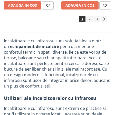
industriale
ADAUGA IN COS
ADAUGA IN COS
Echipamente pentru tratarea si
pomparea apei
1
2
3
Pompe submersibile
Pompe de suprafata
Pompe pentru piscine
Incalzitoarele cu infrarosu sunt solutia ideala dintr-
Motopompe
un
echipament de incalzire
pentru a mentine
confortul termic in spatii diverse, fie ca este vorba de
Hidrofoare
terase, balcoane sau chiar spatii interioare. Aceste
Vase de expansiune pentru
incalzitoare sunt perfecte pentru cei care doresc sa se
hidrofor
bucure de aer liber chiar si in zilele mai racoroase. Cu
un design modern si functional, incalzitoarele cu
Grupuri de pompare apa
infrarosu sunt usor de integrat in orice decor, aducand
Rezervoare apa si accesorii stocare
un plus de confort si stil.
Echipamente de filtrare si
dedurizare apa
Utilizari ale incalzitoarelor cu infrarosu
Contoare de apa - Apometre
Incalzitoarele cu infrarosu sunt extrem de practice si
Camine apometru
pot fi utilizate in diverse locatii. Acestea sunt ideale