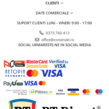
Plase umbrire si antiinghet
CLIENTI
Electrice
DATE COMERCIALE
Surse de iluminat
SUPORT CLIENTI
LUNI - VINERI 9:00 - 17:00
Corpuri de iluminat
Senzori de miscare
0373.760.413
Cabluri si conductori
office@construkt.ro
SOCIAL
URMARESTE-NE IN SOCIAL MEDIA
Aparataje
Scule si dispozitive de lucru
Dispozitive tevi
Scule si echipamente pentru
constructii
Dispozitive pentru tevi
Dispozitive pentru prelucrarea
lemnului
Masini de gaurit si insurubat
Polizoare