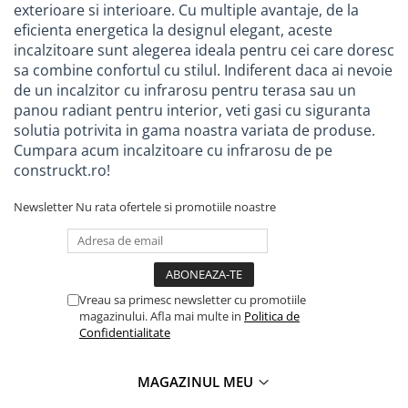
exterioare si interioare. Cu multiple avantaje, de la
Picurator irigatii
eficienta energetica la designul elegant, aceste
Aspersoare gazon & gradina
incalzitoare sunt alegerea ideala pentru cei care doresc
Duze pentru irigare gazon
sa combine confortul cu stilul. Indiferent daca ai nevoie
de un incalzitor cu infrarosu pentru terasa sau un
Automatizari irigatii
panou radiant pentru interior, veti gasi cu siguranta
Camin distribuitor
solutia potrivita in gama noastra variata de produse.
Cumpara acum incalzitoare cu infrarosu de pe
Scule montaj irigatii
construckt.ro!
Solutii pentru tratarea tevilor de
irigat
Newsletter
Nu rata ofertele si promotiile noastre
Casa si gradina
Mobilier gradina si terasa
Casute de gradina
Vreau sa primesc newsletter cu promotiile
Scule si unelte gradina
magazinului. Afla mai multe in
Politica de
Confidentialitate
Separatoare de gazon
Geocelule terasamente
MAGAZINUL MEU
Pavele ecologice