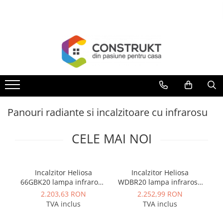
Toate Produsele
Incalzire
Centrale termice
Termoseminee, seminee si sobe
Cazane pe combustibil solid
Panouri radiante si incalzitoare cu infrarosu
Cazane pe combustibil gazos/lichid
Termostate de ambient
CELE MAI NOI
Aeroterme si destratificatoare de
aer
Radiatoare si convectoare
Incalzitor Heliosa
Incalzitor Heliosa
St
66GBK20 lampa infrarosu
WDBR20 lampa infrarosu
WR
Incalzire in pardoseala
fara lumina 2000W IPX5
2000W IPX5 cu
2.203,63 RON
2.252,99 RON
Panouri radiante si incalzitoare cu
telecomanda
TVA inclus
TVA inclus
infrarosu