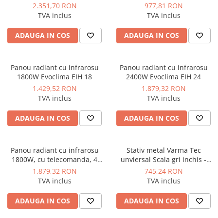
Light 2200W IPX5
2200W IPx5
2.351,70 RON
977,81 RON
Instant apa calda pe gaz / GPL
TVA inclus
TVA inclus
Panouri solare si fotovoltaice
ADAUGA IN COS
ADAUGA IN COS
Panouri solare cu tuburi vidate
Panouri solare plane
Panou radiant cu infrarosu
Panou radiant cu infrarosu
Pachete complete panouri solare
1800W Evoclima EIH 18
2400W Evoclima EIH 24
Echipamente pentru panouri
1.429,52 RON
1.879,32 RON
solare
TVA inclus
TVA inclus
Panouri solare fotovoltaice
ADAUGA IN COS
ADAUGA IN COS
Ventilatie si climatizare
Aparate de aer conditionat
Panou radiant cu infrarosu
Stativ metal Varma Tec
Perdele de aer
1800W, cu telecomanda, 4
unviersal Scala gri inchis -
Ventiloconvectoare si sisteme VRF
trepte de putere, Evoclima EIH
201FM
1.879,32 RON
745,24 RON
18 R
TVA inclus
TVA inclus
Chillere
Rooftop-uri pentru racire si
ADAUGA IN COS
ADAUGA IN COS
incalzire