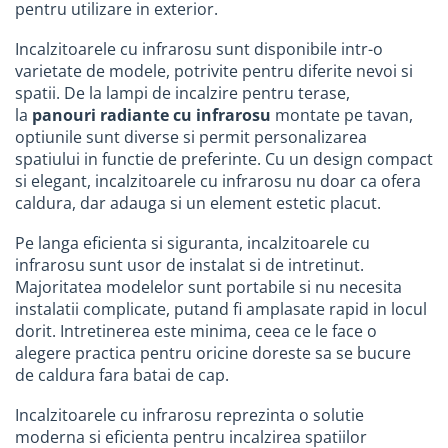
pentru utilizare in exterior.
Accesorii bucatarie
Incalzitoarele cu infrarosu sunt disponibile intr-o
Accesorii lavoare
varietate de modele, potrivite pentru diferite nevoi si
Accesorii rezervoare si vase WC
spatii. De la lampi de incalzire pentru terase,
la
panouri radiante cu infrarosu
montate pe tavan,
Accesorii cazi si cabine de dus
optiunile sunt diverse si permit personalizarea
Articole sanitare
spatiului in functie de preferinte. Cu un design compact
si elegant, incalzitoarele cu infrarosu nu doar ca ofera
Uscatoare pentru maini
caldura, dar adauga si un element estetic placut.
Echipamente pentru irigatii
Kit irigare gazon
Pe langa eficienta si siguranta, incalzitoarele cu
infrarosu sunt usor de instalat si de intretinut.
Kit irigare gradina
Majoritatea modelelor sunt portabile si nu necesita
Teava pentru irigatii
instalatii complicate, putand fi amplasate rapid in locul
dorit. Intretinerea este minima, ceea ce le face o
Fitinguri pentru irigatii
alegere practica pentru oricine doreste sa se bucure
Robinete
de caldura fara batai de cap.
Filtre pentru irigatii
Incalzitoarele cu infrarosu reprezinta o solutie
Banda de picurare
moderna si eficienta pentru incalzirea spatiilor