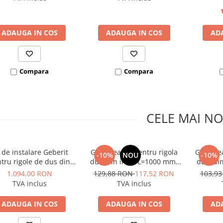
ADAUGA IN COS
ADAUGA IN COS
AD
Compara
Compara
CELE MAI NO
t de instalare Geberit
Grila neagra pentru rigola
Grila ne
-10%
NOU
-10%
tru rigole de dus din
dus, din inox, L=1000 mm,
dus, di
seria CleanLine
Capricorn AQUA AMBIENT
Caprico
1.094,00 RON
129,88 RON
117,52 RON
103,9
Cube
TVA inclus
TVA inclus
ADAUGA IN COS
ADAUGA IN COS
AD