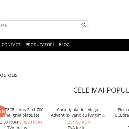
CONTACT
PRODUCATORI
BLOG
 de dus
CELE MAI POPU
et TECE Linus 2in1 700
Corp rigola dus Viega
Picio
6%
canal grila plate/steel
Advantinx Vario cu lungime
TECEdrai
n DN50 picioruse banda
reglabila 300-1200 mm,
gri
72,00 RON
818,00 RON
1.254,56 RON
etansare)
inaltime redusa
TVA inclus
TVA inclus