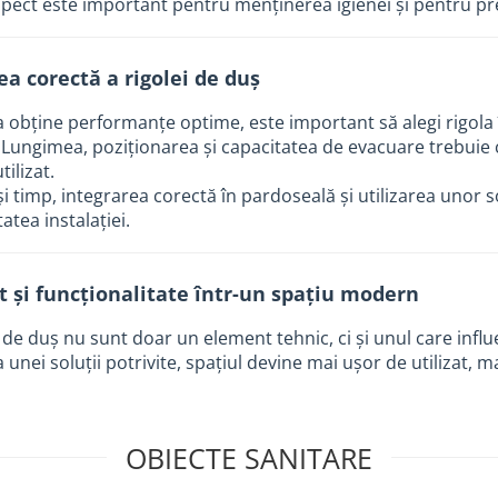
pect este important pentru menținerea igienei și pentru pre
ea corectă a rigolei de duș
 obține performanțe optime, este important să alegi rigola î
Lungimea, poziționarea și capacitatea de evacuare trebuie c
tilizat.
și timp, integrarea corectă în pardoseală și utilizarea unor 
tatea instalației.
t și funcționalitate într-un spațiu modern
 de duș nu sunt doar un element tehnic, ci și unul care influe
 unei soluții potrivite, spațiul devine mai ușor de utilizat,
OBIECTE SANITARE