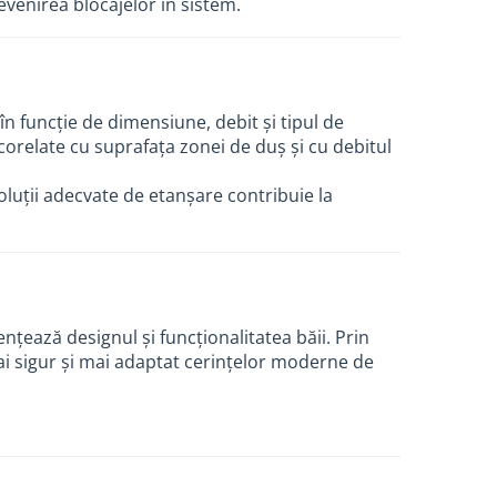
venirea blocajelor în sistem.
n funcție de dimensiune, debit și tipul de
orelate cu suprafața zonei de duș și cu debitul
soluții adecvate de etanșare contribuie la
nțează designul și funcționalitatea băii. Prin
 mai sigur și mai adaptat cerințelor moderne de