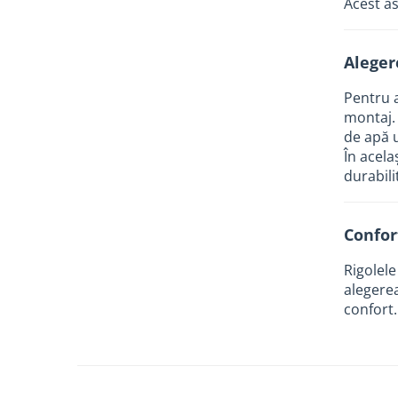
Acest as
Tevi si accesorii pentru puturi
Obiecte sanitare
Aleger
Baterii baie
Baterii bucatarie
Pentru a
montaj. 
Baterii bucatarie cu filtru
de apă u
Clapete de actionare
În acela
durabili
Rezervoare WC incastrate
Rezervoare WC clasice
Vase WC
Confor
Lavoare
Rigolele
Chiuvete bucatarie
alegerea
confort.
Rigole de dus
Sisteme de dus
Mobilier baie
Accesorii baie