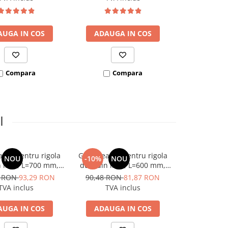
AUGA IN COS
ADAUGA IN COS
ADAUGA
Compara
Compara
Co
I
agra pentru rigola
Grila neagra pentru rigola
Grila neagra
NOU
-10%
NOU
-10%
N
n inox, L=700 mm,
dus, din inox, L=600 mm,
dus, din in
rn AQUA AMBIENT
Capricorn AQUA AMBIENT
Capricorn 
3 RON
93,29 RON
90,48 RON
81,87 RON
116,17 RO
Cube
Cube
S
TVA inclus
TVA inclus
TVA 
AUGA IN COS
ADAUGA IN COS
ADAUGA