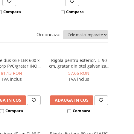
Compara
Compara
Co
Ordoneaza:
de dus GEHLER 600 x
Rigola pentru exterior, L=90
rp PVC/gratar INOX
cm, gratar din otel galvanizat,
TD-G125BG-1
Styron STY-900
81,13 RON
57,66 RON
TVA inclus
TVA inclus
GA IN COS
ADAUGA IN COS
Compara
Compara
in inox 40 cm CLASIC
Rigola din inox 60 cm CLASIC