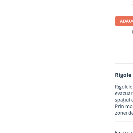
Manometre, presostate si
termostate
Regulatoare electronice
ADAUG
Vane si servomotoare
Servoregulatoare
Termostate pentru ventilo-
convectori
Ventile termice de amestec
Traductoare
Rigole
UPS-uri si stabilizatoare de
tensiune
Rigolele
Ventile liniare
evacuare
spațiul 
Ventile electromagnetice
Prin mon
Automatizare centrala termica
zonei d
Termostate aplicatii industriale
Accesorii pentru echipamente
Evacuare