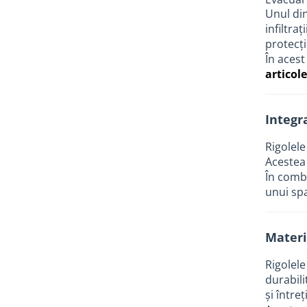
industriale
Unul din
Echipamente pentru tratarea si
infiltra
pomparea apei
protecți
Pompe submersibile
În acest
articol
Pompe de suprafata
Pompe pentru piscine
Integr
Motopompe
Hidrofoare
Rigolele
Acestea 
Vase de expansiune pentru
În combi
hidrofor
unui spa
Grupuri de pompare apa
Rezervoare apa si accesorii stocare
Materi
Echipamente de filtrare si
dedurizare apa
Rigolele
Contoare de apa - Apometre
durabili
și între
Camine apometru