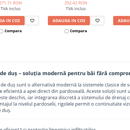
271,71 RON
292,42 RON
TVA inclus
TVA inclus
A IN COS
ADAUGA IN COS
ADAU
Compara
Compara
 de duș – soluția modernă pentru băi fără compro
 de duș sunt o alternativă modernă la sistemele clasice de s
 eficientă a apei direct din pardoseală. Aceste soluții sunt ut
este deschis, iar integrarea discretă a sistemului de drenaj
tajul la nivelul pardoselii, rigolele permit o continuitate vizu
e duș.
 eficientă și protecție împotriva infiltrațiilor