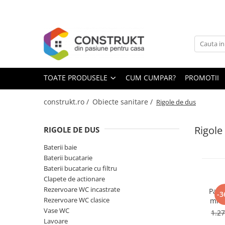
Toate Produsele
Incalzire
Centrale termice
TOATE PRODUSELE
CUM CUMPAR?
PROMOTII
Termoseminee, seminee si sobe
Cazane pe combustibil solid
construkt.ro /
Obiecte sanitare /
Rigole de dus
Cazane pe combustibil gazos/lichid
Rigole
RIGOLE DE DUS
Termostate de ambient
Aeroterme si destratificatoare de
Baterii baie
aer
Baterii bucatarie
Baterii bucatarie cu filtru
Radiatoare si convectoare
Clapete de actionare
Incalzire in pardoseala
Rezervoare WC incastrate
Pach
-3
Rezervoare WC clasice
mm (
Panouri radiante si incalzitoare cu
sifo
Vase WC
infrarosu
1.2
Lavoare