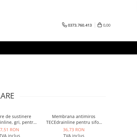
0373.760.413
0,00
LARE
are de sustinere
Membrana antimiros
Canal de dus
nline, gri, pentru
TECEdrainline pentru sifon
800 mm, dre
le din 08/2007
"extra-plat", H 24 mm
vertical pe p
7,51 RON
36,73 RON
1.165
Seal 
TVA inclus
TVA inclus
TVA 