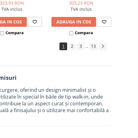
323,93 RON
303,23 RON
TVA inclus
TVA inclus
GA IN COS
ADAUGA IN COS
Compara
Compara
1
2
3
13
...
misuri
curgere, oferind un design minimalist și o
ilizate în special în băile de tip walk-in, unde
 contribuie la un aspect curat și contemporan.
ală a finisajului și o utilizare mai confortabilă a