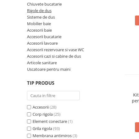
Solutii de curatare si tratare
Chiuvete bucatarie
Rigole de dus
Schimbatoare de caldura
Sisteme de dus
Pompe de caldura
Mobilier baie
Accesorii baie
Contoare energie termica
Accesorii bucatarie
Sisteme de degivrare
Accesorii lavoare
Incalzitoare pe motorina / gaz
Accesorii rezervoare si vase WC
Accesorii cazi si cabine de dus
Generatoare de abur
Articole sanitare
Distribuitoare si butelii de
Uscatoare pentru maini
egalizare
TIP PRODUS
Pompe de circulatie si accesorii
Vase de expansiune termice
Ki
pen
Detectoare si regulatoare de gaz si
Accesorii
(28)
fum
Corp rigola
(25)
Producere apa calda menajera
Element conectare
(1)
Boilere
Grila rigola
(93)
Membrana antimiros
(3)
Rezervoare de acumulare