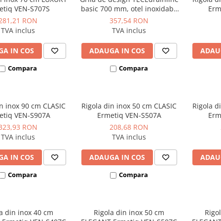
etiq VEN-S707S
basic 700 mm, otel inoxidabil
Erm
lucios
281,21 RON
357,54 RON
TVA inclus
TVA inclus
A IN COS
ADAUGA IN COS
ADAU
Compara
Compara
in inox 90 cm CLASIC
Rigola din inox 50 cm CLASIC
Rigola d
etiq VEN-S907A
Ermetiq VEN-S507A
Erm
323,93 RON
208,68 RON
TVA inclus
TVA inclus
A IN COS
ADAUGA IN COS
ADAU
Compara
Compara
a din inox 40 cm
Rigola din inox 50 cm
Rigo