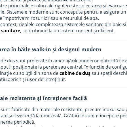
tre principalele roluri ale rigolei este colectarea și evacuar
țiile. Sistemele moderne sunt concepute pentru a asigura un
e împotriva mirosurilor sau a returului de apă.
 context, rigolele completează sistemele sanitare din baie ș
e sanitare
, contribuind la un sistem coerent și eficient.
area în băile walk-in și designul modern
 de duș sunt preferate în amenajările moderne datorită flexibi
pot fi poziționate la perete sau central, în funcție de configu
nație cu soluții din zona de
cabine de duș
sau spații deschi
țiu aerisit și ușor de întreținut.
ale rezistente și întreținere facilă
 sunt fabricate din materiale rezistente, precum inoxul sau po
tate și rezistență la umezeală. Grătarele sunt concepute pen
ținerea periodică.