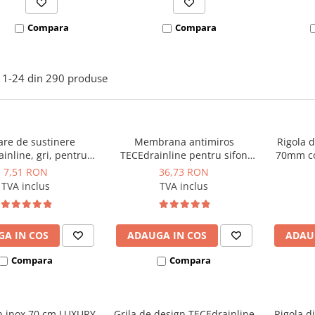
Compara
Compara
1-
24
din
290
produse
are de sustinere
Membrana antimiros
Rigola 
inline, gri, pentru
TECEdrainline pentru sifon
70mm co
le din 08/2007
"extra-plat", H 24 mm
7,51 RON
36,73 RON
TVA inclus
TVA inclus
A IN COS
ADAUGA IN COS
ADAU
Compara
Compara
in inox 70 cm LUXURY
Grila de design TECEdrainline
Rigola d