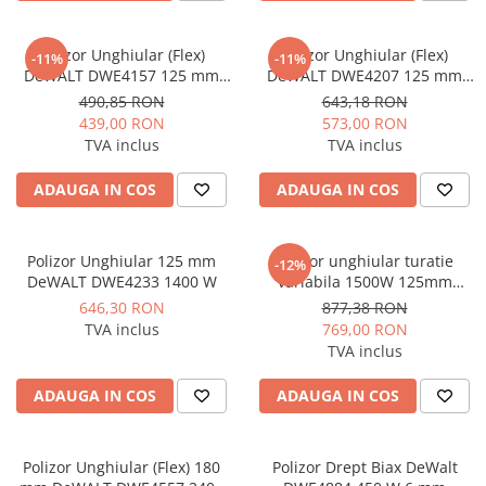
Polizor Unghiular (Flex)
Polizor Unghiular (Flex)
-11%
-11%
DeWALT DWE4157 125 mm
DeWALT DWE4207 125 mm
900 W 11.800 rpm
1000 W 11.000 rpm
490,85 RON
643,18 RON
439,00 RON
573,00 RON
TVA inclus
TVA inclus
ADAUGA IN COS
ADAUGA IN COS
Polizor Unghiular 125 mm
Polizor unghiular turatie
-12%
DeWALT DWE4233 1400 W
variabila 1500W 125mm
10.000rpm Dewalt - DWE4257
646,30 RON
877,38 RON
TVA inclus
769,00 RON
TVA inclus
ADAUGA IN COS
ADAUGA IN COS
Polizor Unghiular (Flex) 180
Polizor Drept Biax DeWalt