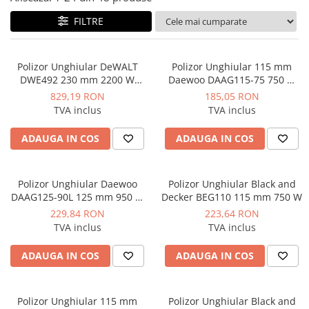
FILTRE
Polizor Unghiular DeWALT
Polizor Unghiular 115 mm
DWE492 230 mm 2200 W
Daewoo DAAG115-75 750 W
6.500 rpm
11.000 rpm
829,19 RON
185,05 RON
TVA inclus
TVA inclus
ADAUGA IN COS
ADAUGA IN COS
Polizor Unghiular Daewoo
Polizor Unghiular Black and
DAAG125-90L 125 mm 950 W
Decker BEG110 115 mm 750 W
12.000 rpm
229,84 RON
223,64 RON
TVA inclus
TVA inclus
ADAUGA IN COS
ADAUGA IN COS
Polizor Unghiular 115 mm
Polizor Unghiular Black and