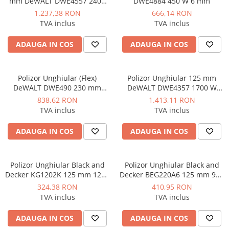
mm DeWALT DWE4557 2400
DWE4884 450 W 6 mm
W 8.500 rpm
1.237,38 RON
666,14 RON
TVA inclus
TVA inclus
ADAUGA IN COS
ADAUGA IN COS
Polizor Unghiular (Flex)
Polizor Unghiular 125 mm
DeWALT DWE490 230 mm
DeWALT DWE4357 1700 W
2000 W
10500 rpm
838,62 RON
1.413,11 RON
TVA inclus
TVA inclus
ADAUGA IN COS
ADAUGA IN COS
Polizor Unghiular Black and
Polizor Unghiular Black and
Decker KG1202K 125 mm 1200
Decker BEG220A6 125 mm 900
W 11.000 rpm
W 12.000 rpm
324,38 RON
410,95 RON
TVA inclus
TVA inclus
ADAUGA IN COS
ADAUGA IN COS