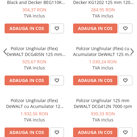
Black and Decker BEG110K
Decker KG1202 125 mm 1200
750 W
W 11.000 rpm
304,37 RON
284,95 RON
TVA inclus
TVA inclus
ADAUGA IN COS
ADAUGA IN COS
Polizor Unghiular (Flex)
Polizor Unghiular (Flex) cu
DeWALT DCG405N 125 mm
Acumulator DeWALT 125 mm
9000 rpm
DCG405NT 9000 rpm
925,67 RON
1.030,24 RON
TVA inclus
TVA inclus
ADAUGA IN COS
ADAUGA IN COS
Polizor Unghiular (Flex)
Polizor Unghiular 125 mm
DeWALT cu Acumulator 125
DeWALT DCG412N 7000 rpm
mm 9000 rpm
1.932,56 RON
930,33 RON
TVA inclus
TVA inclus
ADAUGA IN COS
ADAUGA IN COS