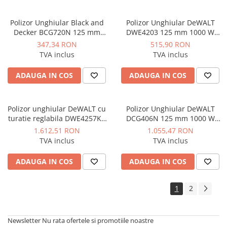
Polizor Unghiular Black and
Polizor Unghiular DeWALT
Decker BCG720N 125 mm
DWE4203 125 mm 1000 W
8000 rpm
11.000 rpm
347,34 RON
515,90 RON
TVA inclus
TVA inclus
ADAUGA IN COS
ADAUGA IN COS
Polizor unghiular DeWALT cu
Polizor Unghiular DeWALT
turatie reglabila DWE4257KT
DCG406N 125 mm 1000 W
profesional 1500W Ø125mm
9000 rpm
1.612,51 RON
1.055,47 RON
set pentru suprafete
TVA inclus
TVA inclus
ADAUGA IN COS
ADAUGA IN COS
1
2
Newsletter
Nu rata ofertele si promotiile noastre