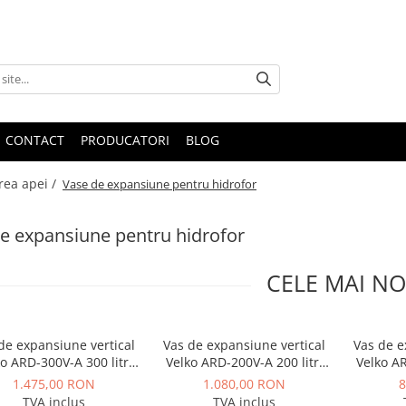
CONTACT
PRODUCATORI
BLOG
rea apei /
Vase de expansiune pentru hidrofor
e expansiune pentru hidrofor
CELE MAI NO
de expansiune vertical
Vas de expansiune vertical
Vas de e
o ARD-300V-A 300 litri
Velko ARD-200V-A 200 litri
Velko AR
10 bar
10 bar
1.475,00 RON
1.080,00 RON
8
TVA inclus
TVA inclus