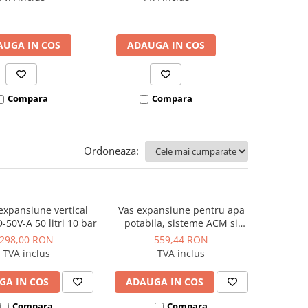
AUGA IN COS
ADAUGA IN COS
ADAUGA
Compara
Compara
Co
Ordoneaza:
expansiune vertical
Vas expansiune pentru apa
-50V-A 50 litri 10 bar
potabila, sisteme ACM si
grupuri de pompare, cu
298,00 RON
559,44 RON
recirculare, 70°C/10 bar,
TVA inclus
TVA inclus
Reflex model Refix DD 8 - 8
litri
GA IN COS
ADAUGA IN COS
Compara
Compara