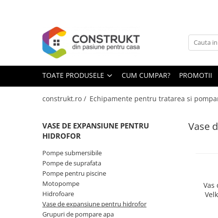
Toate Produsele
Incalzire
Centrale termice
TOATE PRODUSELE
CUM CUMPAR?
PROMOTII
Termoseminee, seminee si sobe
Cazane pe combustibil solid
construkt.ro /
Echipamente pentru tratarea si pompa
Cazane pe combustibil gazos/lichid
Vase d
VASE DE EXPANSIUNE PENTRU
Termostate de ambient
HIDROFOR
Aeroterme si destratificatoare de
aer
Pompe submersibile
Pompe de suprafata
Radiatoare si convectoare
Pompe pentru piscine
Incalzire in pardoseala
Motopompe
Vas 
Hidrofoare
Velk
Panouri radiante si incalzitoare cu
Vase de expansiune pentru hidrofor
infrarosu
Grupuri de pompare apa