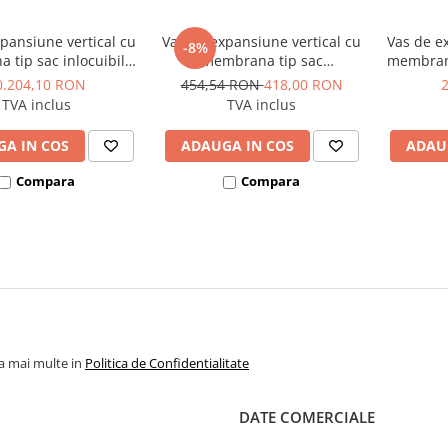
pansiune vertical cu
Vas de expansiune vertical cu
Vas de e
-8%
tip sac inlocuibila,
membrana tip sac
membrana
ie interna 70°C/10
neinlocuibila, fara circulatie
fara circ
0.204,10 RON
454,54 RON
418,00 RON
40 mm, Reflex model
interna 70°C/16 bar, racord
bar, Ø 4
TVA inclus
TVA inclus
DE 600 - 600 litri
din inox, Ø 280 mm, Reflex
Refi
model Refix DE 25 - 25 litri
A IN COS
ADAUGA IN COS
ADAU
Compara
Compara
la mai multe in
Politica de Confidentialitate
DATE COMERCIALE