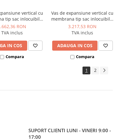
xpansiune vertical cu
Vas de expansiune vertical cu
 tip sac inlocuibila,
membrana tip sac inlocuibila,
ulatie interna 70°C/16
fara circulatie interna 70°C/16
2.662,36 RON
3.217,53 RON
80 mm, Reflex model
bar, Ø 480 mm, Reflex model
TVA inclus
TVA inclus
x DE 80 - 80 litri
Refix DE 100 - 100 litri
GA IN COS
ADAUGA IN COS
Compara
Compara
1
2
SUPORT CLIENTI
LUNI - VINERI 9:00 -
17:00