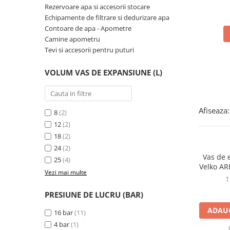
Solutii de curatare si tratare
Rezervoare apa si accesorii stocare
Echipamente de filtrare si dedurizare apa
Schimbatoare de caldura
Contoare de apa - Apometre
Pompe de caldura
Camine apometru
Tevi si accesorii pentru puturi
Contoare energie termica
Sisteme de degivrare
VOLUM VAS DE EXPANSIUNE (L)
Incalzitoare pe motorina / gaz
Generatoare de abur
Afiseaza:
8
(2)
Distribuitoare si butelii de
egalizare
12
(2)
18
(2)
Pompe de circulatie si accesorii
24
(2)
Vase de expansiune termice
Vas de 
25
(4)
Velko ARD
Detectoare si regulatoare de gaz si
Vezi mai multe
1
fum
PRESIUNE DE LUCRU (BAR)
Producere apa calda menajera
ADAUG
Boilere
16 bar
(11)
4 bar
(1)
Rezervoare de acumulare