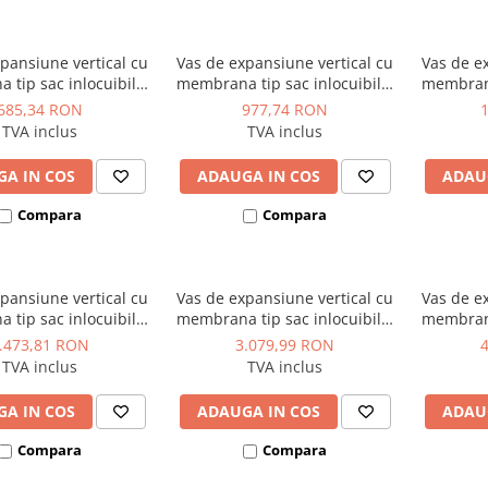
pansiune vertical cu
Vas de expansiune vertical cu
Vas de e
tip sac inlocuibila,
membrana tip sac inlocuibila,
membrana
ie interna 70°C/10
fara circulatie interna 70°C/10
fara circula
685,34 RON
977,74 RON
09 mm, Reflex model
bar, Ø 409 mm, Reflex model
bar, Ø 4
TVA inclus
TVA inclus
x DE 50 - 50 litri
Refix DE 60 - 60 litri
Refi
A IN COS
ADAUGA IN COS
ADAU
Compara
Compara
pansiune vertical cu
Vas de expansiune vertical cu
Vas de e
tip sac inlocuibila,
membrana tip sac inlocuibila,
membrana
ie interna 70°C/10
fara circulatie interna 70°C/10
fara circula
.473,81 RON
3.079,99 RON
ex Ø 634, model Refix
bar, Ø 634 mm,Reflex model
bar, Ø 7
TVA inclus
TVA inclus
200 - 200 litri
Refix DE 300 - 300 litri
Refix
A IN COS
ADAUGA IN COS
ADAU
Compara
Compara