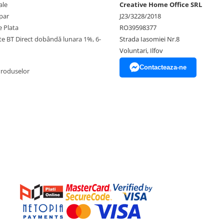
ale
Creative Home Office SRL
par
J23/3228/2018
 Plata
RO39598377
ate BT Direct dobândă lunara 1%, 6-
Strada Iasomiei Nr.8
Voluntari, Ilfov
Contacteaza-ne
Produselor