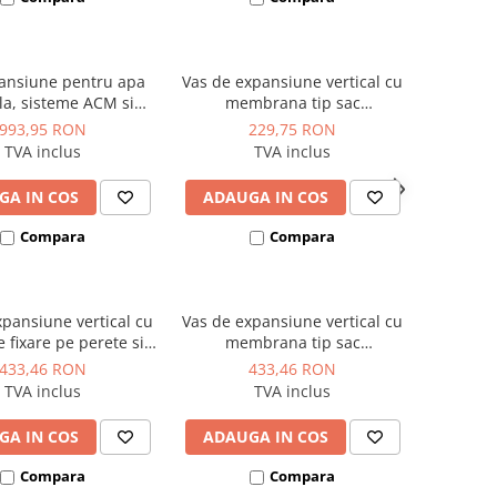
ansiune pentru apa
Vas de expansiune vertical cu
la, sisteme ACM si
membrana tip sac
ri de pompare, cu
neinlocuibila, fara circulatie
993,95 RON
229,75 RON
ulare, 70°C/10 bar,
interna 70°C/10 bar, Ø 206,
TVA inclus
TVA inclus
odel Refix DD33 - 33
Reflex model Refix DE 8 - 8 litri
litri
GA IN COS
ADAUGA IN COS
Compara
Compara
xpansiune vertical cu
Vas de expansiune vertical cu
e fixare pe perete si
membrana tip sac
mbrana tip sac
neinlocuibila, fara circulatie
433,46 RON
433,46 RON
ibila, fara circulatie
interna 70°C/10 bar, Ø 354
TVA inclus
TVA inclus
 70°C/10 bar, Ø 354
mm, Reflex model Refix DE 33
ex model Refix DE 33
- 33 litri
GA IN COS
ADAUGA IN COS
- 33 litri
Compara
Compara