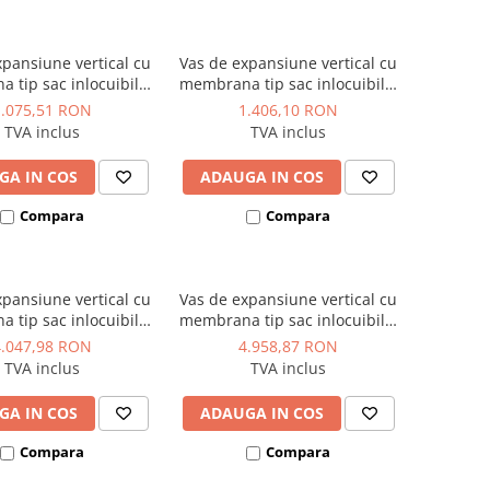
xpansiune vertical cu
Vas de expansiune vertical cu
 tip sac inlocuibila,
membrana tip sac inlocuibila,
tie interna 70°C/10
fara circulatie interna 70°C/10
1.075,51 RON
1.406,10 RON
80 mm, Reflex model
bar, Ø 480 mm, Reflex model
TVA inclus
TVA inclus
x DE 80 - 80 litri
Refix DE 100 - 100 litri
GA IN COS
ADAUGA IN COS
Compara
Compara
xpansiune vertical cu
Vas de expansiune vertical cu
 tip sac inlocuibila,
membrana tip sac inlocuibila,
tie interna 70°C/10
fara circulatie interna 70°C/10
4.047,98 RON
4.958,87 RON
40 mm, Reflex model
bar, Ø 740 mm, Reflex model
TVA inclus
TVA inclus
 DE 400 - 400 litri
Refix DE 500 - 500 litri
GA IN COS
ADAUGA IN COS
Compara
Compara