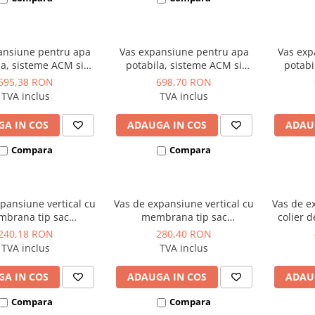
ansiune pentru apa
Vas expansiune pentru apa
Vas exp
la, sisteme ACM si
potabila, sisteme ACM si
potabi
i de pompare, cu
grupuri de pompare, cu
grupu
595,38 RON
698,70 RON
ulare, 70°C/10 bar,
recirculare, 70°C/10 bar,
recirc
TVA inclus
TVA inclus
odel Refix DD12 - 12
Reflex model Refix DD18 - 18
Reflex m
litri
litri
A IN COS
ADAUGA IN COS
ADAU
Compara
Compara
pansiune vertical cu
Vas de expansiune vertical cu
Vas de e
brana tip sac
membrana tip sac
colier d
bila, fara circulatie
neinlocuibila, fara circulatie
me
240,18 RON
280,40 RON
70°C/10 bar, Ø 280,
interna 70°C/10 bar, Ø 280,
neinlocu
TVA inclus
TVA inclus
del Refix DE 12 - 12
Reflex model Refix DE 18 - 18
interna
litri
litri
mm, Refl
A IN COS
ADAUGA IN COS
ADAU
Compara
Compara