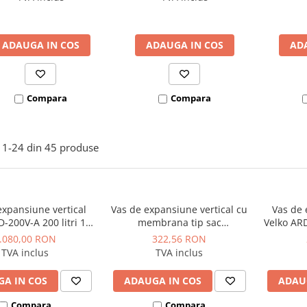
ADAUGA IN COS
ADAUGA IN COS
AD
Compara
Compara
1-
24
din
45
produse
expansiune vertical
Vas de expansiune vertical cu
Vas de 
-200V-A 200 litri 10
membrana tip sac
Velko ARD
bar
neinlocuibila, fara circulatie
.080,00 RON
322,56 RON
interna 70°C/10 bar, Ø 280,
TVA inclus
TVA inclus
Reflex model Refix DE 25 - 25
litri
A IN COS
ADAUGA IN COS
ADAU
Compara
Compara