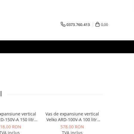
0373.760.413
0,00
I
xpansiune vertical
Vas de expansiune vertical
Vas de expan
D-150V-A 150 litri
Velko ARD-100V-A 100 litri
Velko ARD-80V
10 bar
10 bar
b
18,00 RON
578,00 RON
492,
TVA inclus
TVA inclus
TVA 