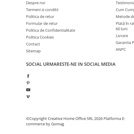
Manometre, presostate si
Despre noi
Testimoni
termostate
Termeni si conditii
Cum Cum
Regulatoare electronice
Politica de retur
Metode de
Formular de retur
Plată în r
Vane si servomotoare
60 luni
Politica de Confidentialitate
Servoregulatoare
Livrare
Politica Cookies
Garantia 
Termostate pentru ventilo-
Contact
ANPC
convectori
Sitemap
Ventile termice de amestec
SOCIAL
URMARESTE-NE IN SOCIAL MEDIA
Traductoare
UPS-uri si stabilizatoare de
tensiune
Ventile liniare
Ventile electromagnetice
Automatizare centrala termica
©Copyright Creative Home Office SRL 2026
Platforma E-
Termostate aplicatii industriale
commerce by Gomag
Accesorii pentru echipamente