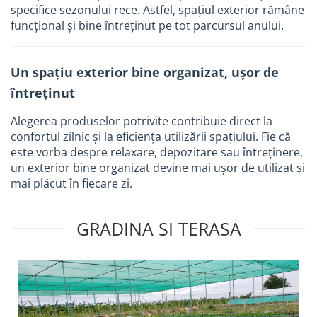
Plase umbrire si antiinghet
specifice sezonului rece. Astfel, spațiul exterior rămâne
funcțional și bine întreținut pe tot parcursul anului.
Electrice
Surse de iluminat
Corpuri de iluminat
Un spațiu exterior bine organizat, ușor de
întreținut
Senzori de miscare
Cabluri si conductori
Alegerea produselor potrivite contribuie direct la
confortul zilnic și la eficiența utilizării spațiului. Fie că
Aparataje
este vorba despre relaxare, depozitare sau întreținere,
Scule si dispozitive de lucru
un exterior bine organizat devine mai ușor de utilizat și
Dispozitive tevi
mai plăcut în fiecare zi.
Scule si echipamente pentru
constructii
GRADINA SI TERASA
Dispozitive pentru tevi
Dispozitive pentru prelucrarea
lemnului
Masini de gaurit si insurubat
Polizoare