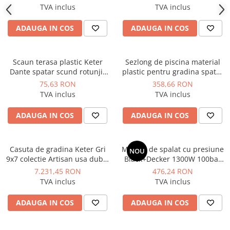
Manometre, presostate si
56x58x79 cm
TVA inclus
TVA inclus
termostate
Regulatoare electronice
ADAUGA IN COS
ADAUGA IN COS
Vane si servomotoare
Servoregulatoare
Scaun terasa plastic Keter
Sezlong de piscina material
Dante spatar scund rotunjit
plastic pentru gradina spatar
Termostate pentru ventilo-
cotiere grafit 57 x 57 x 78 cm
reglabil culoare alb Keter
75,63 RON
358,66 RON
convectori
colectie Florida forma
TVA inclus
TVA inclus
ergonomica dimensiune
Ventile termice de amestec
190x67x30
ADAUGA IN COS
ADAUGA IN COS
Traductoare
UPS-uri si stabilizatoare de
tensiune
Casuta de gradina Keter Gri
Masina de spalat cu presiune
NOU
9x7 colectie Artisan usa dubla
Black+Decker 1300W 100bar
Ventile liniare
ferestre ventilatie
390l/h - BXPW1300E
7.231,45 RON
476,24 RON
Ventile electromagnetice
TVA inclus
TVA inclus
Automatizare centrala termica
ADAUGA IN COS
ADAUGA IN COS
Termostate aplicatii industriale
Accesorii pentru echipamente