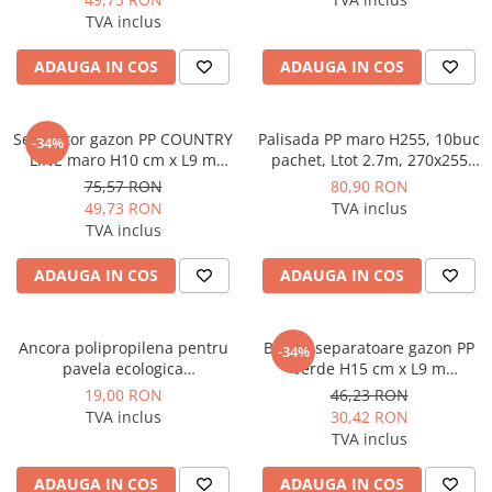
Dulapuri pentru climatizare
TVA inclus
Unitati motocondensante
ADAUGA IN COS
ADAUGA IN COS
Sisteme evaporative de climatizare
Ventilatoare pentru baie
Separator gazon PP COUNTRY
Palisada PP maro H255, 10buc
-34%
Ventilatoare pentru tubulatura
LINE maro H10 cm x L9 m
pachet, Ltot 2.7m, 270x255
Vodaland gama Terra
Vodaland gama Terra
Filtrare si odorizare aer
75,57 RON
80,90 RON
49,73 RON
TVA inclus
Recuperatoare de caldura
TVA inclus
Accesorii echipamente de
ventilatie si climatizare
ADAUGA IN COS
ADAUGA IN COS
Instalatii de apa si canalizare
Alimentare cu apa
Ancora polipropilena pentru
Banda separatoare gazon PP
-34%
pavela ecologica
verde H15 cm x L9 m
Canalizare interioara
Hexpave/Bordura NewFixLight
Vodaland gama Terra
19,00 RON
46,23 RON
Canalizare exterioara
Negru 203x16x17 (1pachet =
TVA inclus
30,42 RON
10 buc) Vodaland gama Terra
Canalizare pluviala
TVA inclus
Distributie apa
ADAUGA IN COS
ADAUGA IN COS