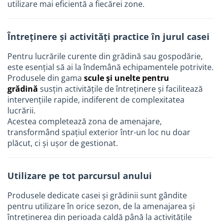
utilizare mai eficientă a fiecărei zone.
Picurator irigatii
Aspersoare gazon & gradina
Întreținere și activități practice în jurul casei
Duze pentru irigare gazon
Automatizari irigatii
Pentru lucrările curente din grădină sau gospodărie,
Camin distribuitor
este esențial să ai la îndemână echipamentele potrivite.
Produsele din gama
scule și unelte pentru
Scule montaj irigatii
grădină
susțin activitățile de întreținere și facilitează
Solutii pentru tratarea tevilor de
intervențiile rapide, indiferent de complexitatea
irigat
lucrării.
Acestea completează zona de amenajare,
Casa si gradina
transformând spațiul exterior într-un loc nu doar
Mobilier gradina si terasa
plăcut, ci și ușor de gestionat.
Casute de gradina
Scule si unelte gradina
Utilizare pe tot parcursul anului
Separatoare de gazon
Produsele dedicate casei și grădinii sunt gândite
Geocelule terasamente
pentru utilizare în orice sezon, de la amenajarea și
Pavele ecologice
întreținerea din perioada caldă până la activitățile