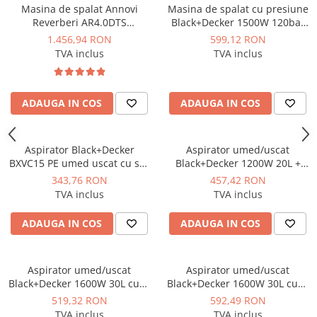
industriale
Masina de spalat Annovi
Masina de spalat cu presiune
Reverberi AR4.0DTS
Black+Decker 1500W 120bar
Echipamente pentru tratarea si
profesionala cu 2 motoare
390l/h - BXPW1500E
1.456,94 RON
599,12 RON
pomparea apei
2500W 150bar 810l/h
TVA inclus
TVA inclus
Pompe submersibile
Pompe de suprafata
ADAUGA IN COS
ADAUGA IN COS
Pompe pentru piscine
Motopompe
Hidrofoare
Aspirator Black+Decker
Aspirator umed/uscat
BXVC15 PE umed uscat cu sac
Black+Decker 1200W 20L +
Vase de expansiune pentru
1200W 15L
priza - BXVC20 PTE
343,76 RON
457,42 RON
hidrofor
TVA inclus
TVA inclus
Grupuri de pompare apa
ADAUGA IN COS
ADAUGA IN COS
Rezervoare apa si accesorii stocare
Echipamente de filtrare si
dedurizare apa
Aspirator umed/uscat
Aspirator umed/uscat
Black+Decker 1600W 30L cuva
Black+Decker 1600W 30L cuva
Contoare de apa - Apometre
inox - BXVC30XDE
inox + priza - BXVC30 XTDE
519,32 RON
592,49 RON
Camine apometru
TVA inclus
TVA inclus