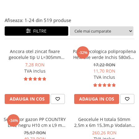
Instant apa calda pe gaz / GPL
Panouri solare si fotovoltaice
Afiseaza:
1-
24
din
519
produse
Panouri solare cu tuburi vidate
FILTRE
Panouri solare plane
Pachete complete panouri solare
Ancora otel zincat fixare
Pavela ecologica polipropilena
-32%
Echipamente pentru panouri
geocelule tip U L=305mm
HexPave verde Inchis 580x510
solare
Vodaland gama Terra
mm Vodaland gama Terra
7,28 RON
17,22 RON
Panouri solare fotovoltaice
TVA inclus
11,70 RON
TVA inclus
Ventilatie si climatizare
Aparate de aer conditionat
Perdele de aer
ADAUGA IN COS
ADAUGA IN COS
Ventiloconvectoare si sisteme VRF
Chillere
Separator gazon PP COUNTRY
Geocelule H totala 50mm
-34%
LINE negru H10 cm x L9 m
2,5m x 6m 15,3m,p Vodaland
Rooftop-uri pentru racire si
Vodaland gama Terra
gama Terra
75,57 RON
260,26 RON
incalzire
49,73 RON
TVA inclus