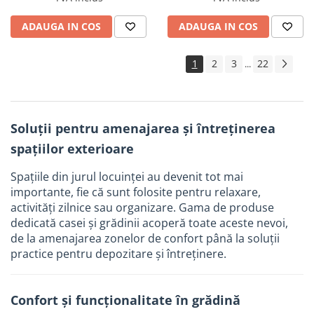
Tevi si accesorii pentru puturi
ADAUGA IN COS
ADAUGA IN COS
Obiecte sanitare
Baterii baie
1
2
3
22
...
Baterii bucatarie
Baterii bucatarie cu filtru
Clapete de actionare
Soluții pentru amenajarea și întreținerea
Rezervoare WC incastrate
spațiilor exterioare
Rezervoare WC clasice
Spațiile din jurul locuinței au devenit tot mai
Vase WC
importante, fie că sunt folosite pentru relaxare,
Lavoare
activități zilnice sau organizare. Gama de produse
dedicată casei și grădinii acoperă toate aceste nevoi,
Chiuvete bucatarie
de la amenajarea zonelor de confort până la soluții
Rigole de dus
practice pentru depozitare și întreținere.
Sisteme de dus
Mobilier baie
Confort și funcționalitate în grădină
Accesorii baie