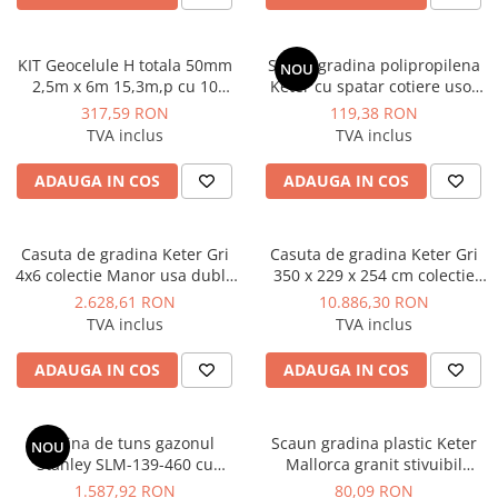
Instalatii de gaz
Tevi PEHD gaz
KIT Geocelule H totala 50mm
Scaun gradina polipropilena
NOU
Fitinguri gaz
2,5m x 6m 15,3m,p cu 10
Keter cu spatar cotiere usor
ancore otel zincat incluse
rotunjite cappuccino
Vane de gaz si robineti
317,59 RON
119,38 RON
Vodaland gama Terra
61.5x58.5x79 cm rezistent UV
TVA inclus
TVA inclus
Aparate sudura si dispozitive gaz
Izolatii tehnice
ADAUGA IN COS
ADAUGA IN COS
Izolatii pentru aer conditionat
Izolatii pentru sisteme solare
Casuta de gradina Keter Gri
Casuta de gradina Keter Gri
4x6 colectie Manor usa dubla
350 x 229 x 254 cm colectie
Izolatii pentru tevi si conducte
ferestre ventilatie
Oakland 1175 SD usa dubla
2.628,61 RON
10.886,30 RON
Polistiren expandat
podea ferestre ventilatie
TVA inclus
TVA inclus
ranforsare metalica
Vata minerala bazaltica
ADAUGA IN COS
ADAUGA IN COS
Automatizari si elemente de
automatizare
Automatizari panouri solare
Masina de tuns gazonul
Scaun gradina plastic Keter
NOU
Stanley SLM-139-460 cu
Mallorca granit stivuibil
Grupuri de circulatie
benzina 139cm³ 2100W
rezistent UV dimensiuni
1.587,92 RON
80,09 RON