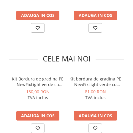
Solutii de curatare si tratare
Schimbatoare de caldura
ADAUGA IN COS
ADAUGA IN COS
Pompe de caldura
Contoare energie termica
Sisteme de degivrare
Incalzitoare pe motorina / gaz
CELE MAI NOI
Generatoare de abur
Distribuitoare si butelii de
egalizare
Kit Bordura de gradina PE
Kit bordura de gradina PE
B
Pompe de circulatie si accesorii
NewFixLight verde cu
NewFixLight verde cu
pe
ancore (18 buc) si
ancore (8 buc) si
Vase de expansiune termice
130,00 RON
81,00 RON
conectori (3 buc) H38mm
conectori (2 buc) H38mm
TVA inclus
TVA inclus
Detectoare si regulatoare de gaz si
x L9m Vodaland gama
x L6m Vodaland gama
fum
Terra
Terra
Producere apa calda menajera
ADAUGA IN COS
ADAUGA IN COS
Boilere
Rezervoare de acumulare