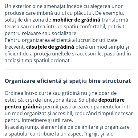
Un exterior bine amenajat începe cu alegerea unor
Accesorii bucatarie
produse care îmbină utilul cu plăcutul. De exemplu,
Accesorii lavoare
soluțiile din zona de
mobilier de grădină
transformă
terasa sau curtea într-un spațiu confortabil, potrivit
Accesorii rezervoare si vase WC
pentru relaxare sau socializare.
Accesorii cazi si cabine de dus
Pentru organizarea eficientă a lucrurilor utilizate
frecvent,
căsuțele de grădină
oferă un mod simplu și
Articole sanitare
eficient de a proteja uneltele și accesoriile, păstrând în
Uscatoare pentru maini
același timp spațiul ordonat.
Echipamente pentru irigatii
Kit irigare gazon
Organizare eficientă și spațiu bine structurat
Kit irigare gradina
Ordinea într-o curte sau grădină nu ține doar de
Teava pentru irigatii
estetică, ci și de funcționalitate. Soluțiile
depozitare
Fitinguri pentru irigatii
pentru grădină
permit păstrarea echipamentelor într-
Robinete
un mod organizat și accesibil, reducând timpul necesar
pentru întreținere și utilizare.
Filtre pentru irigatii
În același timp, elementele de delimitare și organizare
Banda de picurare
a spațiului contribuie la un aspect îngrijit și la o