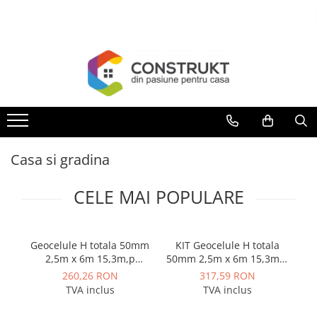
Toate Produsele
Incalzire
Centrale termice
Termoseminee, seminee si sobe
Cazane pe combustibil solid
Casa si gradina
Cazane pe combustibil gazos/lichid
Termostate de ambient
CELE MAI POPULARE
Aeroterme si destratificatoare de
aer
Radiatoare si convectoare
Geocelule H totala 50mm
KIT Geocelule H totala
2,5m x 6m 15,3m,p
50mm 2,5m x 6m 15,3m,p
50
Incalzire in pardoseala
Vodaland gama Terra
cu 10 ancore otel zincat
c
260,26 RON
317,59 RON
Panouri radiante si incalzitoare cu
incluse Vodaland gama
i
TVA inclus
TVA inclus
infrarosu
Terra