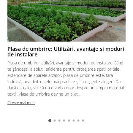
Pistoale de vopsit
Pistoale si capsatoare
Compresoare de aer
Generatoare de curent electric
Instrumente de masura
Plasa de umbrire: Utilizări, avantaje și moduri
de instalare
Unelte si scule de mana
Plasa de umbrire: Utilizări, avantaje și moduri de instalare Când
Organizare si depozitare scule
te gândești la soluții eficiente pentru protejarea spațiilor tale
Lize si carucioare
exterioare de soarele arzător, plasa de umbrire este, fără
îndoială, una dintre cele mai practice și inteligente alegeri. Dar
Prevenirea si stingerea incendiilor
dacă ești aici, știi că nu e vorba doar despre un simplu material
Coliere
textil. Plasa de umbrire devine un aliat...
Hidranti exteriori si vane
Citeste mai mult
Aparate de control si semnalizare
Armaturi
Fitinguri prindere rapida