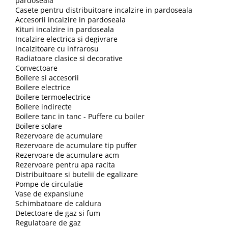
pardoseala
Casete pentru distribuitoare incalzire in pardoseala
Instant apa calda pe gaz / GPL
Accesorii incalzire in pardoseala
Panouri solare si fotovoltaice
Kituri incalzire in pardoseala
Incalzire electrica si degivrare
Panouri solare cu tuburi vidate
Incalzitoare cu infrarosu
Panouri solare plane
Radiatoare clasice si decorative
Convectoare
Pachete complete panouri solare
Boilere si accesorii
Boilere electrice
Echipamente pentru panouri
Boilere termoelectrice
solare
Boilere indirecte
Panouri solare fotovoltaice
Boilere tanc in tanc - Puffere cu boiler
Boilere solare
Ventilatie si climatizare
Rezervoare de acumulare
Aparate de aer conditionat
Rezervoare de acumulare tip puffer
Rezervoare de acumulare acm
Perdele de aer
Rezervoare pentru apa racita
Distribuitoare si butelii de egalizare
Ventiloconvectoare si sisteme VRF
Pompe de circulatie
Chillere
Vase de expansiune
Schimbatoare de caldura
Rooftop-uri pentru racire si
Detectoare de gaz si fum
incalzire
Regulatoare de gaz