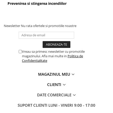
industriale
Prevenirea si stingerea incendiilor
Echipamente pentru tratarea si
pomparea apei
Pompe submersibile
Newsletter
Nu rata ofertele si promotiile noastre
Pompe de suprafata
Pompe pentru piscine
Motopompe
Vreau sa primesc newsletter cu promotiile
Hidrofoare
magazinului. Afla mai multe in
Politica de
Vase de expansiune pentru
Confidentialitate
hidrofor
Grupuri de pompare apa
MAGAZINUL MEU
Rezervoare apa si accesorii stocare
CLIENTI
Echipamente de filtrare si
dedurizare apa
DATE COMERCIALE
Contoare de apa - Apometre
SUPORT CLIENTI
LUNI - VINERI 9:00 - 17:00
Camine apometru