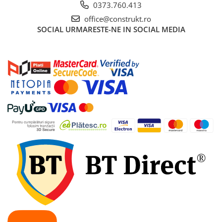
0373.760.413
Tevi si accesorii pentru puturi
office@construkt.ro
Obiecte sanitare
SOCIAL
URMARESTE-NE IN SOCIAL MEDIA
Baterii baie
Baterii bucatarie
Baterii bucatarie cu filtru
Clapete de actionare
Rezervoare WC incastrate
Rezervoare WC clasice
Vase WC
Lavoare
Chiuvete bucatarie
Rigole de dus
Sisteme de dus
Mobilier baie
Accesorii baie