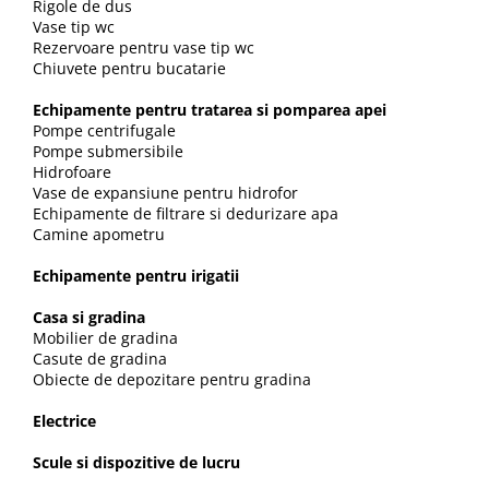
Manometre, presostate si
Rigole de dus
termostate
Vase tip wc
Rezervoare pentru vase tip wc
Regulatoare electronice
Chiuvete pentru bucatarie
Vane si servomotoare
Echipamente pentru tratarea si pomparea apei
Servoregulatoare
Pompe centrifugale
Pompe submersibile
Termostate pentru ventilo-
Hidrofoare
convectori
Vase de expansiune pentru hidrofor
Echipamente de filtrare si dedurizare apa
Ventile termice de amestec
Camine apometru
Traductoare
Echipamente pentru irigatii
UPS-uri si stabilizatoare de
tensiune
Casa si gradina
Mobilier de gradina
Ventile liniare
Casute de gradina
Ventile electromagnetice
Obiecte de depozitare pentru gradina
Automatizare centrala termica
Electrice
Termostate aplicatii industriale
Scule si dispozitive de lucru
Accesorii pentru echipamente