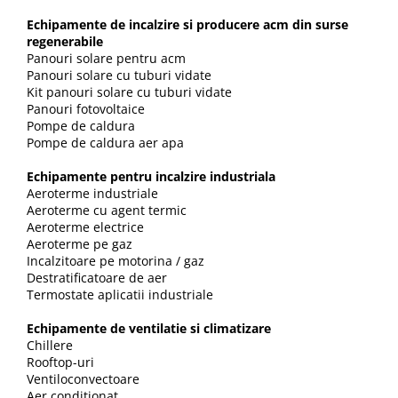
Dulapuri pentru climatizare
Echipamente de incalzire si producere acm din surse
Unitati motocondensante
regenerabile
Panouri solare pentru acm
Sisteme evaporative de climatizare
Panouri solare cu tuburi vidate
Kit panouri solare cu tuburi vidate
Ventilatoare pentru baie
Panouri fotovoltaice
Ventilatoare pentru tubulatura
Pompe de caldura
Pompe de caldura aer apa
Filtrare si odorizare aer
Recuperatoare de caldura
Echipamente pentru incalzire industriala
Aeroterme industriale
Accesorii echipamente de
Aeroterme cu agent termic
ventilatie si climatizare
Aeroterme electrice
Aeroterme pe gaz
Instalatii de apa si canalizare
Incalzitoare pe motorina / gaz
Alimentare cu apa
Destratificatoare de aer
Termostate aplicatii industriale
Canalizare interioara
Canalizare exterioara
Echipamente de ventilatie si climatizare
Chillere
Canalizare pluviala
Rooftop-uri
Ventiloconvectoare
Distributie apa
Aer conditionat