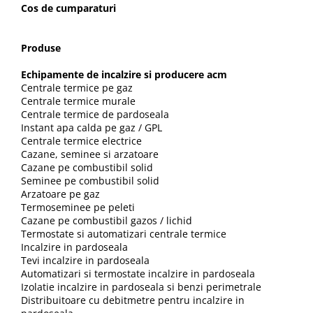
Solutii de curatare si tratare
Cos de cumparaturi
Schimbatoare de caldura
Pompe de caldura
Produse
Contoare energie termica
Echipamente de incalzire si producere acm
Centrale termice pe gaz
Sisteme de degivrare
Centrale termice murale
Incalzitoare pe motorina / gaz
Centrale termice de pardoseala
Instant apa calda pe gaz / GPL
Generatoare de abur
Centrale termice electrice
Cazane, seminee si arzatoare
Distribuitoare si butelii de
Cazane pe combustibil solid
egalizare
Seminee pe combustibil solid
Pompe de circulatie si accesorii
Arzatoare pe gaz
Termoseminee pe peleti
Vase de expansiune termice
Cazane pe combustibil gazos / lichid
Termostate si automatizari centrale termice
Detectoare si regulatoare de gaz si
Incalzire in pardoseala
fum
Tevi incalzire in pardoseala
Producere apa calda menajera
Automatizari si termostate incalzire in pardoseala
Izolatie incalzire in pardoseala si benzi perimetrale
Boilere
Distribuitoare cu debitmetre pentru incalzire in
Rezervoare de acumulare