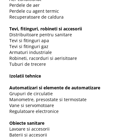
Instalatii de gaz
Perdele de aer
Perdele cu agent termic
Tevi PEHD gaz
Recuperatoare de caldura
Fitinguri gaz
Tevi, fitinguri, robineti si accesorii
Vane de gaz si robineti
Distribuitoare pentru sanitare
Tevi si fitinguri apa
Aparate sudura si dispozitive gaz
Tevi si fitinguri gaz
Izolatii tehnice
Armaturi industriale
Robineti, racorduri si aerisitoare
Izolatii pentru aer conditionat
Tuburi de trecere
Izolatii pentru sisteme solare
Izolatii tehnice
Izolatii pentru tevi si conducte
Polistiren expandat
Automatizari si elemente de automatizare
Grupuri de circulatie
Vata minerala bazaltica
Manometre, presostate si termostate
Vane si servomotoare
Automatizari si elemente de
Regulatoare electronice
automatizare
Automatizari panouri solare
Obiecte sanitare
Lavoare si accesorii
Grupuri de circulatie
Baterii si accesorii