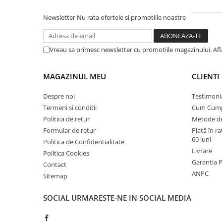
Instant apa calda pe gaz / GPL
Newsletter
Nu rata ofertele si promotiile noastre
Panouri solare si fotovoltaice
Panouri solare cu tuburi vidate
Vreau sa primesc newsletter cu promotiile magazinului. Af
Panouri solare plane
Pachete complete panouri solare
MAGAZINUL MEU
CLIENTI
Echipamente pentru panouri
Despre noi
Testimoni
solare
Termeni si conditii
Cum Cum
Panouri solare fotovoltaice
Politica de retur
Metode de
Ventilatie si climatizare
Formular de retur
Plată în r
60 luni
Aparate de aer conditionat
Politica de Confidentialitate
Livrare
Politica Cookies
Perdele de aer
Garantia 
Contact
Ventiloconvectoare si sisteme VRF
ANPC
Sitemap
Chillere
SOCIAL
URMARESTE-NE IN SOCIAL MEDIA
Rooftop-uri pentru racire si
incalzire