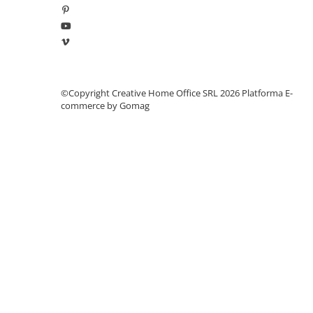
Dulapuri pentru climatizare
Unitati motocondensante
Sisteme evaporative de climatizare
Ventilatoare pentru baie
©Copyright Creative Home Office SRL 2026
Platforma E-
Ventilatoare pentru tubulatura
commerce by Gomag
Filtrare si odorizare aer
Recuperatoare de caldura
Accesorii echipamente de
ventilatie si climatizare
Instalatii de apa si canalizare
Alimentare cu apa
Canalizare interioara
Canalizare exterioara
Canalizare pluviala
Distributie apa