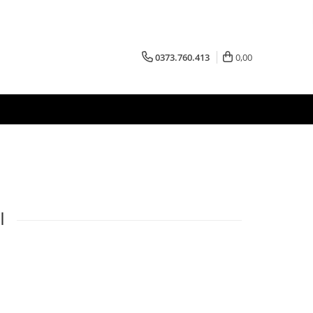
0373.760.413
0,00
I