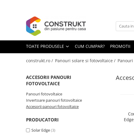
Toate Produsele
Incalzire
Centrale termice
TOATE PRODUSELE
CUM CUMPAR?
PROMOTII
Termoseminee, seminee si sobe
Cazane pe combustibil solid
construkt.ro /
Panouri solare si fotovoltaice /
Panouri 
Cazane pe combustibil gazos/lichid
Acceso
ACCESORII PANOURI
Termostate de ambient
FOTOVOLTAICE
Aeroterme si destratificatoare de
aer
Panouri fotovoltaice
Invertoare panouri fotovoltaice
Radiatoare si convectoare
Accesorii panouri fotovoltaice
Incalzire in pardoseala
Co
PRODUCATORI
Edge
Panouri radiante si incalzitoare cu
infrarosu
Solar Edge
(3)