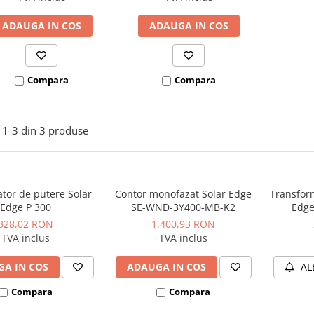
ADAUGA IN COS
ADAUGA IN COS
Compara
Compara
1-
3
din
3
produse
tor de putere Solar
Contor monofazat Solar Edge
Transform
Edge P 300
SE-WND-3Y400-MB-K2
Edge
328,02 RON
1.400,93 RON
TVA inclus
TVA inclus
A IN COS
ADAUGA IN COS
AL
Compara
Compara