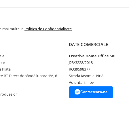
la mai multe in
Politica de Confidentialitate
DATE COMERCIALE
ale
Creative Home Office SRL
par
J23/3228/2018
 Plata
RO39598377
ate BT Direct dobândă lunara 1%, 6-
Strada Iasomiei Nr.8
Voluntari, Ilfov
Contacteaza-ne
Produselor