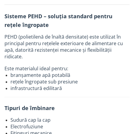
Tevi si accesorii pentru puturi
Obiecte sanitare
Sisteme PEHD – soluția standard pentru
Baterii baie
rețele îngropate
Baterii bucatarie
PEHD (polietilenă de înaltă densitate) este utilizat în
Baterii bucatarie cu filtru
principal pentru rețelele exterioare de alimentare cu
apă, datorită rezistenței mecanice și flexibilității
Clapete de actionare
ridicate.
Rezervoare WC incastrate
Este materialul ideal pentru:
Rezervoare WC clasice
branșamente apă potabilă
Vase WC
rețele îngropate sub presiune
Lavoare
infrastructură edilitară
Chiuvete bucatarie
Rigole de dus
Tipuri de îmbinare
Sisteme de dus
Sudură cap la cap
Mobilier baie
Electrofuziune
Fitinguri mecanice
Accesorii baie