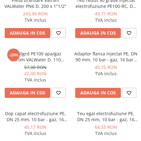
Piesa bransare Valrom
Teu redus 90 grade injectat
Manometre, presostate si
VALWater PN6 D. 200 x 1"1/2"
electrofuziune PE100-RC, DN
termostate
40-32 mm, SDR 11-17, Agru
243,90 RON
49,71 RON
Regulatoare electronice
TVA inclus
TVA inclus
Vane si servomotoare
ADAUGA IN COS
ADAUGA IN COS
Servoregulatoare
Termostate pentru ventilo-
convectori
Cot 90grd PE100 apa/gaz
Adaptor flansa injectat PE, DN
-26%
Valrom VALWater D. 110
90 mm, 10 bar - gaz, 16 bar -
Ventile termice de amestec
SDR17 injectat TG
apa, SDR 11, Georg Fischer
57,00 RON
45,75 RON
Traductoare
42,00 RON
TVA inclus
TVA inclus
UPS-uri si stabilizatoare de
tensiune
ADAUGA IN COS
ADAUGA IN COS
Ventile liniare
Ventile electromagnetice
Dop capat electrofuziune PE,
Teu egal electrofuziune PE,
Automatizare centrala termica
DN 25 mm, 10 bar - gaz, 16
DN 25 mm, 10 bar - gaz, 16
bar - apa, SDR 11, Georg
bar - apa, SDR 11, Georg
45,17 RON
64,55 RON
Termostate aplicatii industriale
Fischer
Fischer
TVA inclus
TVA inclus
Accesorii pentru echipamente