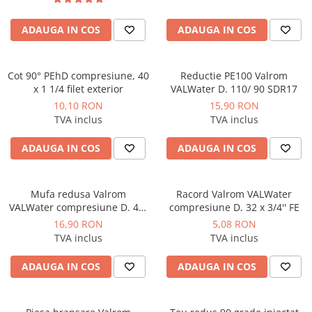
Instalatii de gaz
Tevi PEHD gaz
ADAUGA IN COS
ADAUGA IN COS
Fitinguri gaz
Vane de gaz si robineti
Cot 90° PEhD compresiune, 40
Reductie PE100 Valrom
x 1 1/4 filet exterior
VALWater D. 110/ 90 SDR17
Aparate sudura si dispozitive gaz
10,10 RON
15,90 RON
Izolatii tehnice
TVA inclus
TVA inclus
Izolatii pentru aer conditionat
ADAUGA IN COS
ADAUGA IN COS
Izolatii pentru sisteme solare
Izolatii pentru tevi si conducte
Mufa redusa Valrom
Racord Valrom VALWater
Polistiren expandat
VALWater compresiune D. 40/
compresiune D. 32 x 3/4'' FE
Vata minerala bazaltica
32
16,90 RON
5,08 RON
TVA inclus
TVA inclus
Automatizari si elemente de
automatizare
ADAUGA IN COS
ADAUGA IN COS
Automatizari panouri solare
Grupuri de circulatie