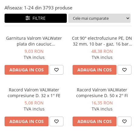
Afiseaza:
1-
24
din
3793
produse
Instant apa calda pe gaz / GPL
Panouri solare si fotovoltaice
FILTRE
Panouri solare cu tuburi vidate
Panouri solare plane
Garnitura Valrom VALWater
Cot 90° electrofuziune PE, DN
plata din cauciuc
32 mm, 10 bar - gaz, 16 bar -
Pachete complete panouri solare
pentruflansa D. 90 DN 80
apa, SDR 11, Georg Fischer
9,03 RON
48,38 RON
Echipamente pentru panouri
TVA inclus
TVA inclus
solare
Panouri solare fotovoltaice
ADAUGA IN COS
ADAUGA IN COS
Ventilatie si climatizare
Aparate de aer conditionat
Racord Valrom VALWater
Racord Valrom VALWater
compresiune D. 32 x 1'' FE
compresiune D. 50 x 2'' FI
Perdele de aer
5,08 RON
16,35 RON
Ventiloconvectoare si sisteme VRF
TVA inclus
TVA inclus
Chillere
ADAUGA IN COS
ADAUGA IN COS
Rooftop-uri pentru racire si
incalzire