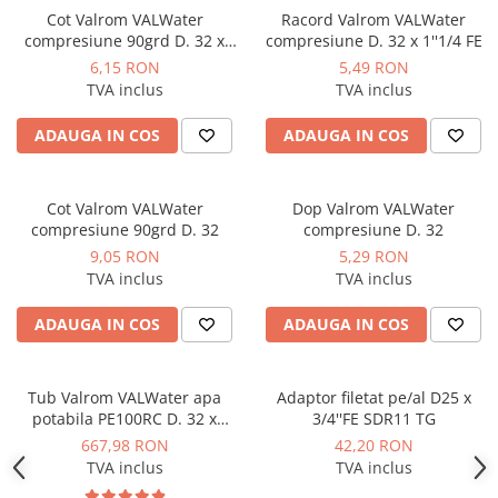
Dulapuri pentru climatizare
Cot Valrom VALWater
Racord Valrom VALWater
compresiune 90grd D. 32 x
compresiune D. 32 x 1''1/4 FE
Unitati motocondensante
3/4'' FE
6,15 RON
5,49 RON
Sisteme evaporative de climatizare
TVA inclus
TVA inclus
Ventilatoare pentru baie
ADAUGA IN COS
ADAUGA IN COS
Ventilatoare pentru tubulatura
Filtrare si odorizare aer
Cot Valrom VALWater
Dop Valrom VALWater
Recuperatoare de caldura
compresiune 90grd D. 32
compresiune D. 32
Accesorii echipamente de
9,05 RON
5,29 RON
ventilatie si climatizare
TVA inclus
TVA inclus
Instalatii de apa si canalizare
ADAUGA IN COS
ADAUGA IN COS
Alimentare cu apa
Canalizare interioara
Tub Valrom VALWater apa
Adaptor filetat pe/al D25 x
Canalizare exterioara
potabila PE100RC D. 32 x
3/4''FE SDR11 TG
3,0mm PN16 SDR11 colac
Canalizare pluviala
667,98 RON
42,20 RON
100m
TVA inclus
TVA inclus
Distributie apa