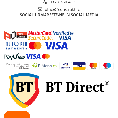
0373.760.413
Picurator irigatii
office@construkt.ro
Aspersoare gazon & gradina
SOCIAL
URMARESTE-NE IN SOCIAL MEDIA
Duze pentru irigare gazon
Automatizari irigatii
Camin distribuitor
Scule montaj irigatii
Solutii pentru tratarea tevilor de
irigat
Casa si gradina
Mobilier gradina si terasa
Casute de gradina
Scule si unelte gradina
Separatoare de gazon
Geocelule terasamente
Pavele ecologice