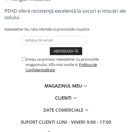
Accesorii bucatarie
PEHD oferă rezistență excelentă la șocuri și mișcări ale
solului.
Accesorii lavoare
Accesorii rezervoare si vase WC
Newsletter
Nu rata ofertele si promotiile noastre
Accesorii cazi si cabine de dus
Articole sanitare
Uscatoare pentru maini
Vreau sa primesc newsletter cu promotiile
Echipamente pentru irigatii
magazinului. Afla mai multe in
Politica de
Confidentialitate
Kit irigare gazon
Kit irigare gradina
MAGAZINUL MEU
Teava pentru irigatii
CLIENTI
Fitinguri pentru irigatii
Robinete
DATE COMERCIALE
Filtre pentru irigatii
SUPORT CLIENTI
LUNI - VINERI 9:00 - 17:00
Banda de picurare