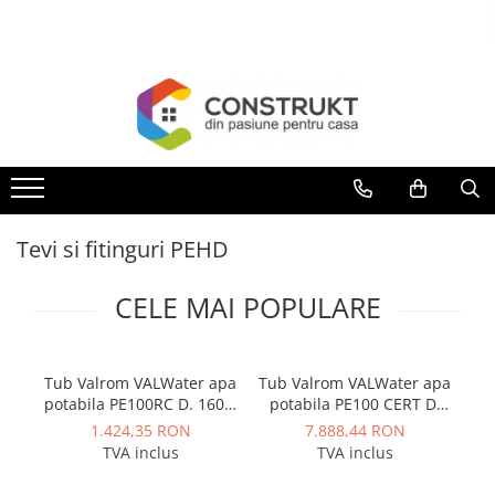
Toate Produsele
Incalzire
Centrale termice
Termoseminee, seminee si sobe
Cazane pe combustibil solid
Tevi si fitinguri PEHD
Cazane pe combustibil gazos/lichid
Termostate de ambient
CELE MAI POPULARE
Aeroterme si destratificatoare de
aer
Radiatoare si convectoare
Tub Valrom VALWater apa
Tub Valrom VALWater apa
Tu
potabila PE100RC D. 160 x
potabila PE100 CERT D.
po
Incalzire in pardoseala
9,5mm PN10 SDR17 bara
500 x 19,1mm PN6 SDR26
5,
1.424,35 RON
7.888,44 RON
Panouri radiante si incalzitoare cu
13m
bara 13m
TVA inclus
TVA inclus
infrarosu