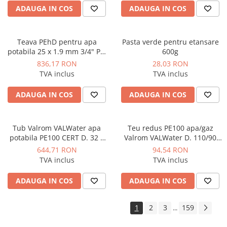
industriale
ADAUGA IN COS
ADAUGA IN COS
Echipamente pentru tratarea si
pomparea apei
Teava PEhD pentru apa
Pasta verde pentru etansare
Pompe submersibile
potabila 25 x 1.9 mm 3/4" PN
600g
Pompe de suprafata
10 bar colac 200 ml PE100
836,17 RON
28,03 RON
TVA inclus
TVA inclus
Pompe pentru piscine
Motopompe
ADAUGA IN COS
ADAUGA IN COS
Hidrofoare
Vase de expansiune pentru
Tub Valrom VALWater apa
Teu redus PE100 apa/gaz
hidrofor
potabila PE100 CERT D. 32 x
Valrom VALWater D. 110/90
Grupuri de pompare apa
3,0mm PN16 SDR11 colac
SDR17 injectat TG
644,71 RON
94,54 RON
100m
TVA inclus
TVA inclus
Rezervoare apa si accesorii stocare
Echipamente de filtrare si
ADAUGA IN COS
ADAUGA IN COS
dedurizare apa
Contoare de apa - Apometre
1
2
3
159
...
Camine apometru