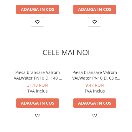
Solutii de curatare si tratare
ADAUGA IN COS
ADAUGA IN COS
Schimbatoare de caldura
Pompe de caldura
Contoare energie termica
Sisteme de degivrare
Incalzitoare pe motorina / gaz
CELE MAI NOI
Generatoare de abur
Distribuitoare si butelii de
egalizare
Piesa bransare Valrom
Piesa bransare Valrom
Ra
VALWater PN10 D. 140 x
VALWater PN10 D. 63 x
Pompe de circulatie si accesorii
1"1/2"
1"1/4"
31,10 RON
9,47 RON
Vase de expansiune termice
TVA inclus
TVA inclus
Detectoare si regulatoare de gaz si
ADAUGA IN COS
ADAUGA IN COS
fum
Producere apa calda menajera
Boilere
Rezervoare de acumulare