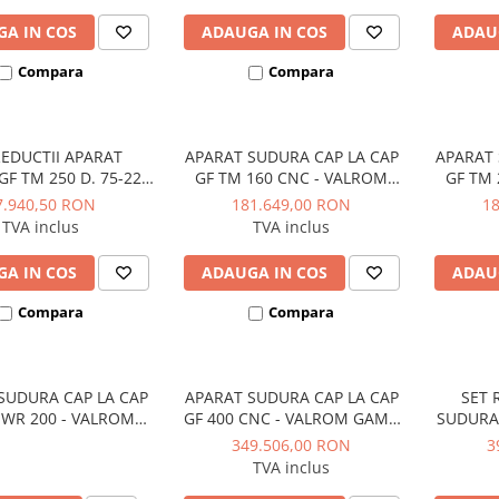
A IN COS
ADAUGA IN COS
ADAU
Compara
Compara
REDUCTII APARAT
APARAT SUDURA CAP LA CAP
APARAT 
F TM 250 D. 75-225
GF TM 160 CNC - VALROM
GF TM 
OM GAMA WaterKIT
GAMA WaterKIT
G
7.940,50 RON
181.649,00 RON
1
TVA inclus
TVA inclus
A IN COS
ADAUGA IN COS
ADAU
Compara
Compara
SUDURA CAP LA CAP
APARAT SUDURA CAP LA CAP
SET 
 WR 200 - VALROM
GF 400 CNC - VALROM GAMA
SUDURA 
MA WaterKIT
WaterKIT
VALRO
349.506,00 RON
3
TVA inclus