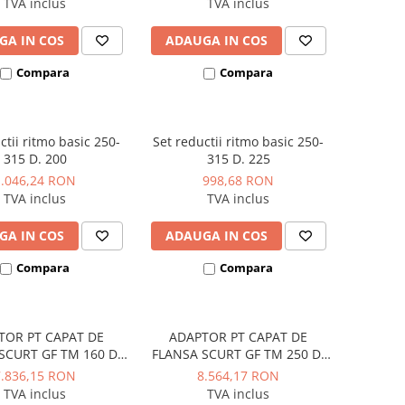
TVA inclus
TVA inclus
GA IN COS
ADAUGA IN COS
Compara
Compara
ctii ritmo basic 250-
Set reductii ritmo basic 250-
315 D. 200
315 D. 225
1.046,24 RON
998,68 RON
TVA inclus
TVA inclus
GA IN COS
ADAUGA IN COS
Compara
Compara
TOR PT CAPAT DE
ADAPTOR PT CAPAT DE
SCURT GF TM 160 D.
FLANSA SCURT GF TM 250 D.
0 - VALROM GAMA
75-250 - VALROM GAMA
7.836,15 RON
8.564,17 RON
WaterKIT
WaterKIT
TVA inclus
TVA inclus