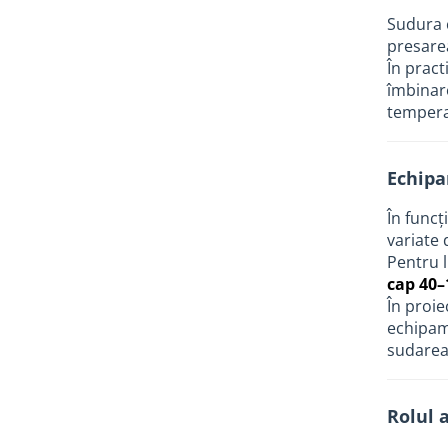
industriale
Sudura 
Echipamente pentru tratarea si
presare
pomparea apei
În pract
Pompe submersibile
îmbinar
temperat
Pompe de suprafata
Pompe pentru piscine
Echipa
Motopompe
Hidrofoare
În func
variate 
Vase de expansiune pentru
hidrofor
Pentru l
cap 40
Grupuri de pompare apa
În proie
Rezervoare apa si accesorii stocare
echipam
sudarea 
Echipamente de filtrare si
dedurizare apa
Contoare de apa - Apometre
Rolul 
Camine apometru