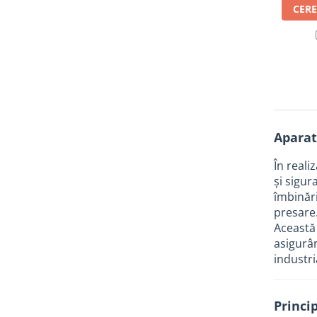
Manometre, presostate si
CERE
termostate
Regulatoare electronice
Vane si servomotoare
Servoregulatoare
Termostate pentru ventilo-
convectori
Aparat
Ventile termice de amestec
Traductoare
În reali
și sigu
UPS-uri si stabilizatoare de
îmbinări
tensiune
presare
Ventile liniare
Această 
Ventile electromagnetice
asigurân
industri
Automatizare centrala termica
Termostate aplicatii industriale
Princip
Accesorii pentru echipamente