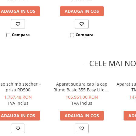
ADAUGA IN COS
ADAUGA IN COS
Compara
Compara
CELE MAI NO
ese schimb stecher +
Aparat sudura cap la cap
Aparat su
priza RD500
Ritmo Basic 355 Easy Life D.
TM
125-315
1.767,48 RON
105.961,00 RON
14
TVA inclus
TVA inclus
ADAUGA IN COS
ADAUGA IN COS
AD