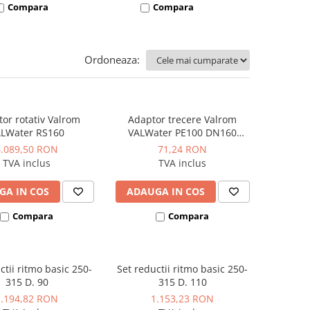
Compara
Compara
Co
Ordoneaza:
tor rotativ Valrom
Adaptor trecere Valrom
LWater RS160
VALWater PE100 DN160
SDR17-SDR26 pentru sudura
6.089,50 RON
71,24 RON
cap la cap
TVA inclus
TVA inclus
GA IN COS
ADAUGA IN COS
Compara
Compara
ctii ritmo basic 250-
Set reductii ritmo basic 250-
315 D. 90
315 D. 110
1.194,82 RON
1.153,23 RON