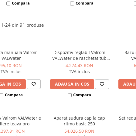
Compara
Compara
1-
24
din
91
produse
ta manuala Valrom
Dispozitiv reglabil Valrom
Razui
VALWater
VALWater de raschetat tub
VA
PEHD D. 61-180
95,10 RON
4.274,43 RON
TVA inclus
TVA inclus
A IN COS
ADAUGA IN COS
ADAU
Compara
Compara
iv Valrom VALWater e
Aparat sudura cap la cap
Set redu
oliere teava pro
ritmo basic 250
.397,81 RON
54.026,50 RON