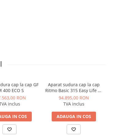
I
dura cap la cap GF
Aparat sudura cap la cap
Aparat sudu
 400 ECO S
Ritmo Basic 315 Easy Life D.
Ritmo Delta 1
90-280
- 
7.563,00 RON
94.895,00 RON
39.544
TVA inclus
TVA inclus
TVA 
AUGA IN COS
ADAUGA IN COS
ADAUGA