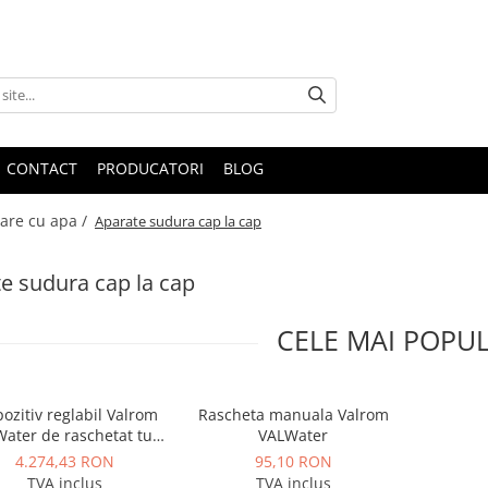
CONTACT
PRODUCATORI
BLOG
are cu apa /
Aparate sudura cap la cap
e sudura cap la cap
CELE MAI POPU
ozitiv reglabil Valrom
Rascheta manuala Valrom
ater de raschetat tub
VALWater
PEHD D. 61-180
4.274,43 RON
95,10 RON
TVA inclus
TVA inclus