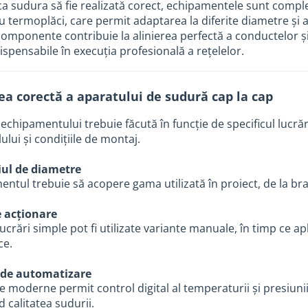
a sudura să fie realizată corect, echipamentele sunt comple
u termoplăci, care permit adaptarea la diferite diametre și 
omponente contribuie la alinierea perfectă a conductelor ș
dispensabile în execuția profesională a rețelelor.
ea corectă a aparatului de sudură cap la cap
 echipamentului trebuie făcută în funcție de specificul lucrăr
ului și condițiile de montaj.
ul de diametre
ntul trebuie să acopere gama utilizată în proiect, de la br
e acționare
ucrări simple pot fi utilizate variante manuale, în timp ce 
ce.
 de automatizare
e moderne permit control digital al temperaturii și presiun
 calitatea sudurii.