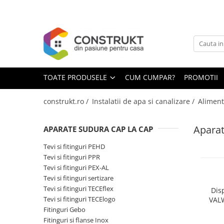
Toate Produsele
Incalzire
Centrale termice
TOATE PRODUSELE
CUM CUMPAR?
PROMOTII
Termoseminee, seminee si sobe
Cazane pe combustibil solid
construkt.ro /
Instalatii de apa si canalizare /
Aliment
Cazane pe combustibil gazos/lichid
Aparat
APARATE SUDURA CAP LA CAP
Termostate de ambient
Aeroterme si destratificatoare de
Tevi si fitinguri PEHD
aer
Tevi si fitinguri PPR
Tevi si fitinguri PEX-AL
Radiatoare si convectoare
Tevi si fitinguri sertizare
Incalzire in pardoseala
Tevi si fitinguri TECEflex
Disp
Tevi si fitinguri TECElogo
VALW
Panouri radiante si incalzitoare cu
Fitinguri Gebo
infrarosu
Fitinguri si flanse Inox