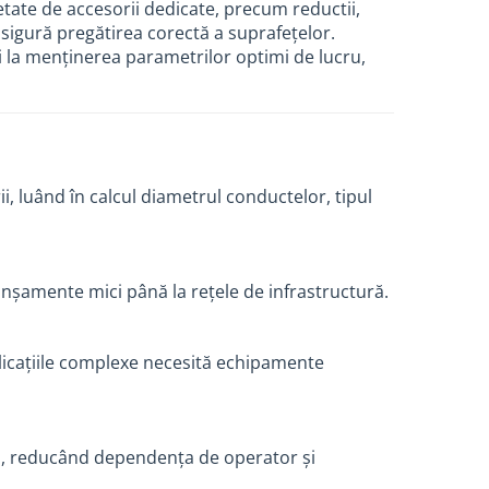
tate de accesorii dedicate, precum reductii,
asigură pregătirea corectă a suprafețelor.
i la menținerea parametrilor optimi de lucru,
ii, luând în calcul diametrul conductelor, tipul
anșamente mici până la rețele de infrastructură.
aplicațiile complexe necesită echipamente
ii, reducând dependența de operator și