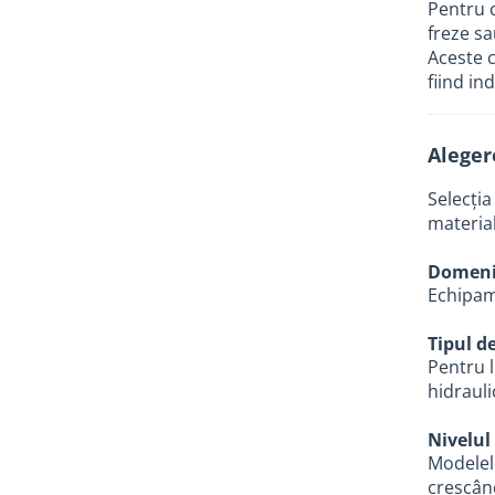
Pentru c
Tevi si accesorii pentru puturi
freze sa
Obiecte sanitare
Aceste c
fiind in
Baterii baie
Baterii bucatarie
Baterii bucatarie cu filtru
Aleger
Clapete de actionare
Selecția
Rezervoare WC incastrate
material
Rezervoare WC clasice
Domeni
Vase WC
Echipame
Lavoare
Tipul d
Chiuvete bucatarie
Pentru l
hidrauli
Rigole de dus
Sisteme de dus
Nivelul
Mobilier baie
Modelel
crescând
Accesorii baie