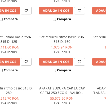
TVA inclus
TVA inclus
A IN COS
ADAUGA IN COS
ADAU
Compara
Compara
ctii ritmo basic 250-
Set reductii ritmo basic 250-
Set redu
315 D. 125
315 D. 160
.111,60 RON
1.075,94 RON
TVA inclus
TVA inclus
A IN COS
ADAUGA IN COS
ADAU
Compara
Compara
tii ritmo basic 315 D.
APARAT SUDURA CAP LA CAP
ADAP
280
GF TM 250 ECO S - VALROM
FLANSA 
GAMA WaterKIT
40-16
.313,70 RON
55.575,50 RON
TVA inclus
TVA inclus