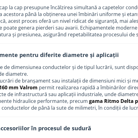
cap la cap presupune încălzirea simultană a capetelor cond
a acestora până la obținerea unei îmbinări uniforme și etan
ică, acest proces oferă un nivel ridicat de siguranță, mai ale
e poate genera pierderi sau avarii. Echipamentele moderne 
ura și presiunea, asigurând repetabilitatea procesului de s
mente pentru diferite diametre și aplicații
ție de dimensiunea conductelor și de tipul lucrării, sunt d
de diametre.
ucrări de branșament sau instalații de dimensiuni mici și m
–160 mm Valrom
permit realizarea rapidă a îmbinărilor direct
cte de infrastructură sau aplicații industriale, unde diametr
ente hidraulice performante, precum
gama Ritmo Delta p
conductelor de până la sute de milimetri, în condiții de lucr
accesoriilor în procesul de sudură