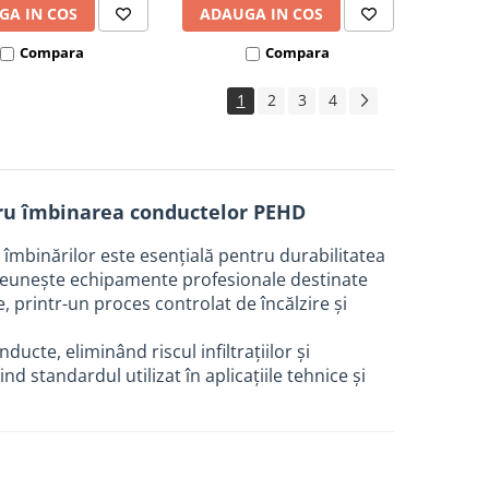
GA IN COS
ADAUGA IN COS
Compara
Compara
1
2
3
4
ntru îmbinarea conductelor PEHD
 îmbinărilor este esențială pentru durabilitatea
 reunește echipamente profesionale destinate
 printr-un proces controlat de încălzire și
te, eliminând riscul infiltrațiilor și
d standardul utilizat în aplicațiile tehnice și