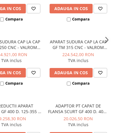
GA IN COS
ADAUGA IN COS
Compara
Compara
SUDURA CAP LA CAP
APARAT SUDURA CAP LA CAP
250 CNC - VALROM
GF TM 315 CNC - VALROM
AMA WaterKIT
GAMA WaterKIT
84.921,00 RON
224.542,00 RON
TVA inclus
TVA inclus
GA IN COS
ADAUGA IN COS
Compara
Compara
REDUCTII APARAT
ADAPTOR PT CAPAT DE
GF 400 D. 125-355 -
FLANSA SCURT GF 400 D. 400 -
M GAMA WaterKIT
VALROM GAMA WaterKIT
9.258,30 RON
20.026,50 RON
TVA inclus
TVA inclus