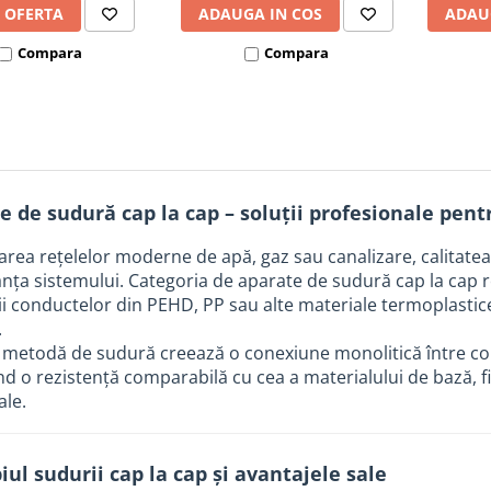
 OFERTA
ADAUGA IN COS
ADAU
Compara
Compara
e de sudură cap la cap – soluții profesionale pe
zarea rețelelor moderne de apă, gaz sau canalizare, calitatea
ranța sistemului. Categoria de aparate de sudură cap la cap
i conductelor din PEHD, PP sau alte materiale termoplastice,
.
metodă de sudură creează o conexiune monolitică între conduc
d o rezistență comparabilă cu cea a materialului de bază, fiin
ale.
iul sudurii cap la cap și avantajele sale