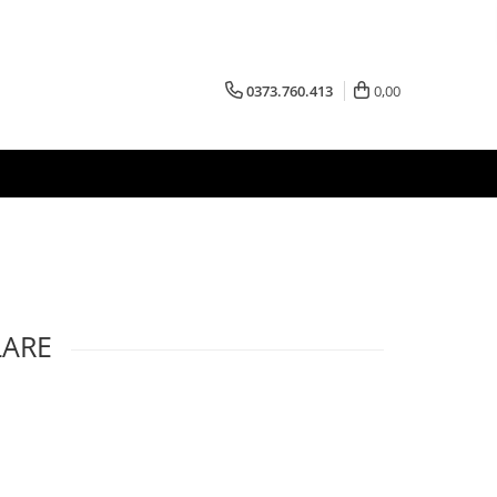
0373.760.413
0,00
LARE