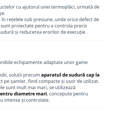
uctelor cu ajutorul unei termoplăci, urmată de
șe.
s în rețelele sub presiune, unde orice defect de
sunt proiectate pentru a controla precis
udură și reducerea erorilor de execuție.
isponibile echipamente adaptate unor game
edii, soluții precum
aparatul de sudură cap la
 pe șantier, fiind compacte și ușor de utilizat.
ele sunt mult mai mari, se utilizează
entru diametre mari
, concepute pentru
u intense și controlate.