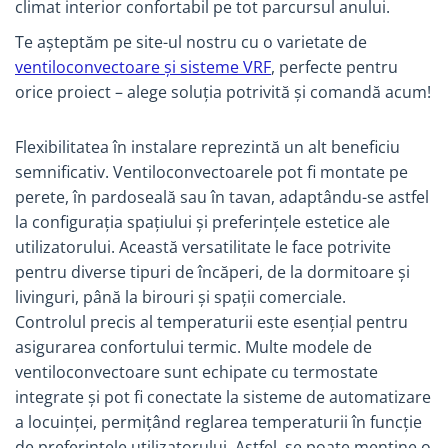
climat interior confortabil pe tot parcursul anului.
Instalatii de gaz
Tevi PEHD gaz
Te așteptăm pe site-ul nostru cu o varietate de
ventiloconvectoare și sisteme VRF
, perfecte pentru
Fitinguri gaz
orice proiect – alege soluția potrivită și comandă acum!
Vane de gaz si robineti
Aparate sudura si dispozitive gaz
Flexibilitatea în instalare reprezintă un alt beneficiu
Izolatii tehnice
semnificativ. Ventiloconvectoarele pot fi montate pe
Izolatii pentru aer conditionat
perete, în pardoseală sau în tavan, adaptându-se astfel
Izolatii pentru sisteme solare
la configurația spațiului și preferințele estetice ale
utilizatorului. Această versatilitate le face potrivite
Izolatii pentru tevi si conducte
pentru diverse tipuri de încăperi, de la dormitoare și
Polistiren expandat
livinguri, până la birouri și spații comerciale.​
Vata minerala bazaltica
Controlul precis al temperaturii este esențial pentru
Automatizari si elemente de
asigurarea confortului termic. Multe modele de
automatizare
ventiloconvectoare sunt echipate cu termostate
Automatizari panouri solare
integrate și pot fi conectate la sisteme de automatizare
Grupuri de circulatie
a locuinței, permițând reglarea temperaturii în funcție
de preferințele utilizatorului. Astfel, se poate menține o