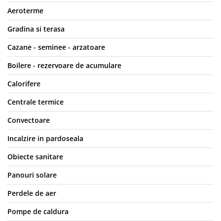
Picurator irigatii
Aeroterme
Aspersoare gazon & gradina
Gradina si terasa
Duze pentru irigare gazon
Cazane - seminee - arzatoare
Automatizari irigatii
Boilere - rezervoare de acumulare
Camin distribuitor
Scule montaj irigatii
Calorifere
Solutii pentru tratarea tevilor de
Centrale termice
irigat
Convectoare
Casa si gradina
Mobilier gradina si terasa
Incalzire in pardoseala
Casute de gradina
Obiecte sanitare
Scule si unelte gradina
Panouri solare
Separatoare de gazon
Perdele de aer
Geocelule terasamente
Pavele ecologice
Pompe de caldura