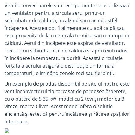
Ventiloconvectoarele sunt echipamente care utilizează
Instant apa calda pe gaz / GPL
un ventilator pentru a circula aerul printr-un
Panouri solare si fotovoltaice
schimbător de căldură, încălzind sau răcind astfel
Panouri solare cu tuburi vidate
încăperea. Acestea pot fi alimentate cu apă caldă sau
Panouri solare plane
rece provenită de la o centrală termică sau o pompă de
căldură. Aerul din încăpere este aspirat de ventilator,
Pachete complete panouri solare
trecut prin schimbătorul de căldură și apoi reintrodus
Echipamente pentru panouri
în încăpere la temperatura dorită. Această circulație
solare
forțată a aerului asigură o distribuție uniformă a
Panouri solare fotovoltaice
temperaturii, eliminând zonele reci sau fierbinți.
Ventilatie si climatizare
Un exemplu de produs disponibil pe site-ul nostru este
Aparate de aer conditionat
ventiloconvectorul tip carcasat de pardoseală/perete,
Perdele de aer
cu o putere de 5.35 kW, model cu 2 țevi și motor cu 3
Ventiloconvectoare si sisteme VRF
viteze, marca Clivet. Acest model oferă o soluție
eficientă și estetică pentru încălzirea și răcirea spațiilor
Chillere
interioare.
Rooftop-uri pentru racire si
incalzire