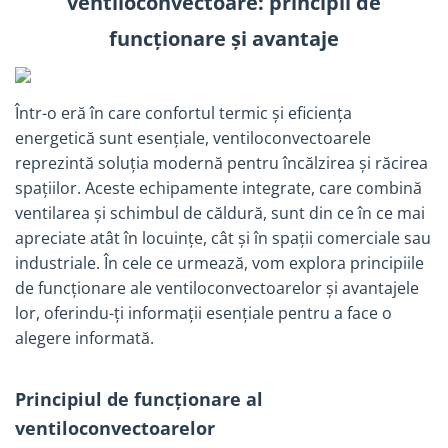
ventiloconvectoare: principii de
Solutii de curatare si tratare
funcționare și avantaje
Schimbatoare de caldura
Pompe de caldura
Contoare energie termica
Într-o eră în care confortul termic și eficiența
Sisteme de degivrare
energetică sunt esențiale, ventiloconvectoarele
Incalzitoare pe motorina / gaz
reprezintă soluția modernă pentru încălzirea și răcirea
spațiilor. Aceste echipamente integrate, care combină
Generatoare de abur
ventilarea și schimbul de căldură, sunt din ce în ce mai
Distribuitoare si butelii de
apreciate atât în locuințe, cât și în spații comerciale sau
egalizare
industriale. În cele ce urmează, vom explora principiile
Pompe de circulatie si accesorii
de funcționare ale ventiloconvectoarelor și avantajele
Vase de expansiune termice
lor, oferindu-ți informații esențiale pentru a face o
Detectoare si regulatoare de gaz si
alegere informată.​
fum
Producere apa calda menajera
Principiul de funcționare al
Boilere
ventiloconvectoarelor
Rezervoare de acumulare