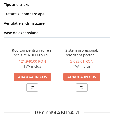
Plase umbrire si antiinghet
Tips and tricks
Electrice
Tratare si pompare apa
Surse de iluminat
Ventilatie si climatizare
Corpuri de iluminat
Vase de expansiune
Senzori de miscare
Cabluri si conductori
Aparataje
Rooftop pentru racire si
Sistem profesional,
R
incalzire RHEEM SKNL -
odorizant portabil,
i
Scule si dispozitive de lucru
B300NM3 9E - 77.94 kW
destinat spatiilor
B
121.940,00 RON
3.083,01 RON
Dispozitive tevi
comerciale, Scentlinq
TVA inclus
TVA inclus
model MDX250
Scule si echipamente pentru
constructii
ADAUGA IN COS
ADAUGA IN COS
Dispozitive pentru tevi
Dispozitive pentru prelucrarea
lemnului
Masini de gaurit si insurubat
RECOMANDARI
Polizoare