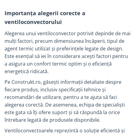
Tevi si accesorii pentru puturi
Importanța alegerii corecte a
Obiecte sanitare
ventiloconvectorului
Baterii baie
Baterii bucatarie
Alegerea unui ventiloconvector potrivit depinde de mai
mulți factori, precum dimensiunea încăperii, tipul de
Baterii bucatarie cu filtru
agent termic utilizat și preferințele legate de design.
Clapete de actionare
Este esențial să iei în considerare acești factori pentru
Rezervoare WC incastrate
a asigura un confort termic optim și o eficiență
Rezervoare WC clasice
energetică ridicată.​
Vase WC
Pe Construkt.ro, găsești informații detaliate despre
Lavoare
fiecare produs, inclusiv specificații tehnice și
recomandări de utilizare, pentru a te ajuta să faci
Chiuvete bucatarie
alegerea corectă. De asemenea, echipa de specialiști
Rigole de dus
este gata să îți ofere suport și să răspundă la orice
Sisteme de dus
întrebare legată de produsele disponibile.
Mobilier baie
Ventiloconvectoarele reprezintă o soluție eficientă și
Accesorii baie