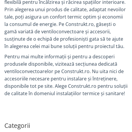
flexibilă pentru încălzirea și răcirea spațiilor interioare.
Accesorii bucatarie
Prin alegerea unui produs de calitate, adaptat nevoilor
tale, poți asigura un confort termic optim și economii
Accesorii lavoare
la consumul de energie. Pe Construkt.ro, găsești o
Accesorii rezervoare si vase WC
gamă variată de ventiloconvectoare și accesorii,
Accesorii cazi si cabine de dus
susținute de o echipă de profesioniști gata să te ajute
Articole sanitare
în alegerea celei mai bune soluții pentru proiectul tău.
Uscatoare pentru maini
Pentru mai multe informații și pentru a descoperi
Echipamente pentru irigatii
produsele disponibile, vizitează secțiunea dedicată
ventiloconvectoarelor pe Construkt.ro. Nu uita nici de
Kit irigare gazon
accesoriile necesare pentru instalare și întreținere,
Kit irigare gradina
disponibile tot pe site. Alege Construkt.ro pentru soluții
Teava pentru irigatii
de calitate în domeniul instalațiilor termice și sanitare!
Fitinguri pentru irigatii
Robinete
Filtre pentru irigatii
Categorii
Banda de picurare