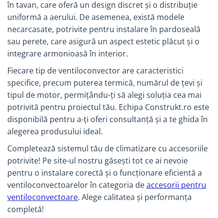
industriale
în tavan, care oferă un design discret și o distribuție
uniformă a aerului. De asemenea, există modele
Echipamente pentru tratarea si
pomparea apei
necarcasate, potrivite pentru instalare în pardoseală
sau perete, care asigură un aspect estetic plăcut și o
Pompe submersibile
integrare armonioasă în interior.
Pompe de suprafata
Fiecare tip de ventiloconvector are caracteristici
Pompe pentru piscine
specifice, precum puterea termică, numărul de țevi și
Motopompe
tipul de motor, permițându-ți să alegi soluția cea mai
Hidrofoare
potrivită pentru proiectul tău. Echipa Construkt.ro este
Vase de expansiune pentru
disponibilă pentru a-ți oferi consultanță și a te ghida în
hidrofor
alegerea produsului ideal.
Grupuri de pompare apa
Completează sistemul tău de climatizare cu accesoriile
Rezervoare apa si accesorii stocare
potrivite! Pe site-ul nostru găsești tot ce ai nevoie
Echipamente de filtrare si
pentru o instalare corectă și o funcționare eficientă a
dedurizare apa
ventiloconvectoarelor în categoria de
accesorii pentru
Contoare de apa - Apometre
ventiloconvectoare
. Alege calitatea și performanța
completă!
Camine apometru