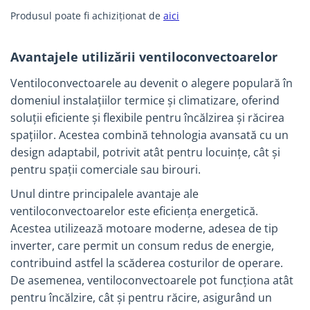
Dulapuri pentru climatizare
Produsul poate fi achiziționat de
aici
Unitati motocondensante
Sisteme evaporative de climatizare
Avantajele utilizării ventiloconvectoarelor
Ventilatoare pentru baie
Ventiloconvectoarele au devenit o alegere populară în
Ventilatoare pentru tubulatura
domeniul instalațiilor termice și climatizare, oferind
Filtrare si odorizare aer
soluții eficiente și flexibile pentru încălzirea și răcirea
spațiilor. Acestea combină tehnologia avansată cu un
Recuperatoare de caldura
design adaptabil, potrivit atât pentru locuințe, cât și
Accesorii echipamente de
pentru spații comerciale sau birouri.​
ventilatie si climatizare
Unul dintre principalele avantaje ale
Instalatii de apa si canalizare
ventiloconvectoarelor este eficiența energetică.
Alimentare cu apa
Acestea utilizează motoare moderne, adesea de tip
Canalizare interioara
inverter, care permit un consum redus de energie,
Canalizare exterioara
contribuind astfel la scăderea costurilor de operare.
Canalizare pluviala
De asemenea, ventiloconvectoarele pot funcționa atât
pentru încălzire, cât și pentru răcire, asigurând un
Distributie apa