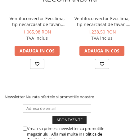
Pistoale de vopsit
Pistoale si capsatoare
Ventiloconvector Evoclima,
Ventiloconvector Evoclima,
tip necarcasat de tavan,
tip necarcasat de tavan,
Compresoare de aer
model 3 randuri FC3 20 2,44
model 3 randuri FC3 35 3,49
1.065,98 RON
1.238,50 RON
kw
kw
Generatoare de curent electric
TVA inclus
TVA inclus
Instrumente de masura
ADAUGA IN COS
ADAUGA IN COS
Unelte si scule de mana
Organizare si depozitare scule
Lize si carucioare
Prevenirea si stingerea incendiilor
Coliere
Newsletter
Nu rata ofertele si promotiile noastre
Hidranti exteriori si vane
Aparate de control si semnalizare
Armaturi
Vreau sa primesc newsletter cu promotiile
Fitinguri prindere rapida
magazinului. Afla mai multe in
Politica de