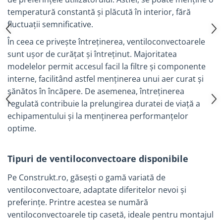
Manometre, presostate si
temperatură constantă și plăcută în interior, fără
termostate
fluctuații semnificative.​
Regulatoare electronice
În ceea ce privește întreținerea, ventiloconvectoarele
Vane si servomotoare
sunt ușor de curățat și întreținut. Majoritatea
Servoregulatoare
modelelor permit accesul facil la filtre și componente
Termostate pentru ventilo-
interne, facilitând astfel menținerea unui aer curat și
convectori
sănătos în încăpere. De asemenea, întreținerea
Ventile termice de amestec
regulată contribuie la prelungirea duratei de viață a
Traductoare
echipamentului și la menținerea performanțelor
optime.​
UPS-uri si stabilizatoare de
tensiune
Ventile liniare
Tipuri de ventiloconvectoare disponibile
Ventile electromagnetice
Pe Construkt.ro, găsești o gamă variată de
Automatizare centrala termica
ventiloconvectoare, adaptate diferitelor nevoi și
Termostate aplicatii industriale
preferințe. Printre acestea se numără
ventiloconvectoarele tip casetă, ideale pentru montajul
Accesorii pentru echipamente