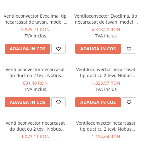
Instalatii de gaz
Tevi PEHD gaz
Ventiloconvector Evoclima, tip
Ventiloconvector Evoclima, tip
Fitinguri gaz
necarcasat de tavan, model 3
necarcasat de tavan, model 3
randuri FC3 150 14,50 kw
randuri FC3 180 16,77 kw
3.875,71 RON
4.313,20 RON
Vane de gaz si robineti
TVA inclus
TVA inclus
Aparate sudura si dispozitive gaz
ADAUGA IN COS
ADAUGA IN COS
Izolatii tehnice
Izolatii pentru aer conditionat
Izolatii pentru sisteme solare
Ventiloconvector necarcasat
Ventiloconvector necarcasat
tip duct cu 2 tevi, Nobus
tip duct cu 2 tevi, Nobus
Izolatii pentru tevi si conducte
model FC02 1,97 kw
model FC03 2,67 kw
891,40 RON
1.023,97 RON
Polistiren expandat
TVA inclus
TVA inclus
Vata minerala bazaltica
ADAUGA IN COS
ADAUGA IN COS
Automatizari si elemente de
automatizare
Automatizari panouri solare
Ventiloconvector necarcasat
Ventiloconvector necarcasat
tip duct cu 2 tevi, Nobus
tip duct cu 2 tevi, Nobus
Grupuri de circulatie
model FC04 3,45 kw
model FC05 4,23 kw
1.073,11 RON
1.124,64 RON