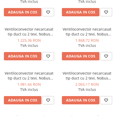
Manometre, presostate si
TVA inclus
TVA inclus
termostate
ADAUGA IN COS
ADAUGA IN COS
Regulatoare electronice
Vane si servomotoare
Ventiloconvector necarcasat
Ventiloconvector necarcasat
Servoregulatoare
tip duct cu 2 tevi, Nobus
tip duct cu 2 tevi, Nobus
Termostate pentru ventilo-
model FC06 5,02 kw
model FC08 7,12 kw
1.225,36 RON
1.868,72 RON
convectori
TVA inclus
TVA inclus
Ventile termice de amestec
ADAUGA IN COS
ADAUGA IN COS
Traductoare
UPS-uri si stabilizatoare de
tensiune
Ventiloconvector necarcasat
Ventiloconvector necarcasat
tip duct cu 2 tevi, Nobus
tip duct cu 2 tevi, Nobus
Ventile liniare
model FC010 8,46 kw
model FC012 9,83 kw
1.981,66 RON
2.065,17 RON
Ventile electromagnetice
TVA inclus
TVA inclus
Automatizare centrala termica
ADAUGA IN COS
ADAUGA IN COS
Termostate aplicatii industriale
Accesorii pentru echipamente