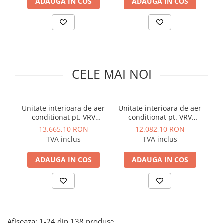
ADAUGA IN COS
ADAUGA IN COS
Solutii de curatare si tratare
Schimbatoare de caldura
Pompe de caldura
Contoare energie termica
Sisteme de degivrare
CELE MAI NOI
Incalzitoare pe motorina / gaz
Generatoare de abur
Unitate interioara de aer
Unitate interioara de aer
Un
Distribuitoare si butelii de
conditionat pt. VRV
conditionat pt. VRV
egalizare
Samsung tip duct de
Samsung tip duct de
13.665,10 RON
12.082,10 RON
Pompe de circulatie si accesorii
mare presiune 96000 BTU
mare presiune 75000 BTU
ma
TVA inclus
TVA inclus
28 kw
22 kw
Vase de expansiune termice
ADAUGA IN COS
ADAUGA IN COS
Detectoare si regulatoare de gaz si
fum
Producere apa calda menajera
Boilere
Rezervoare de acumulare
Afiseaza:
1-
24
din
138
produse