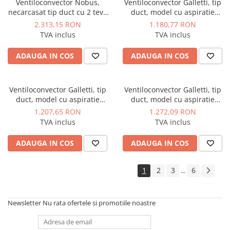
Ventiloconvector Nobus,
Ventiloconvector Galletti, tip
industriale
necarcasat tip duct cu 2 tevi,
duct, model cu aspiratie
Echipamente pentru tratarea si
model FC014 11,11 kw
dorsala Estro FC F1C 1,15 kw
2.313,15 RON
1.180,77 RON
pomparea apei
TVA inclus
TVA inclus
Pompe submersibile
ADAUGA IN COS
ADAUGA IN COS
Pompe de suprafata
Pompe pentru piscine
Ventiloconvector Galletti, tip
Ventiloconvector Galletti, tip
Motopompe
duct, model cu aspiratie
duct, model cu aspiratie
Hidrofoare
dorsala Estro FC F2C 1,54 kw
dorsala Estro FC F3C 1,74 kw
1.207,65 RON
1.272,09 RON
TVA inclus
TVA inclus
Vase de expansiune pentru
hidrofor
ADAUGA IN COS
ADAUGA IN COS
Grupuri de pompare apa
Rezervoare apa si accesorii stocare
1
2
3
6
...
Echipamente de filtrare si
dedurizare apa
Newsletter
Nu rata ofertele si promotiile noastre
Contoare de apa - Apometre
Camine apometru