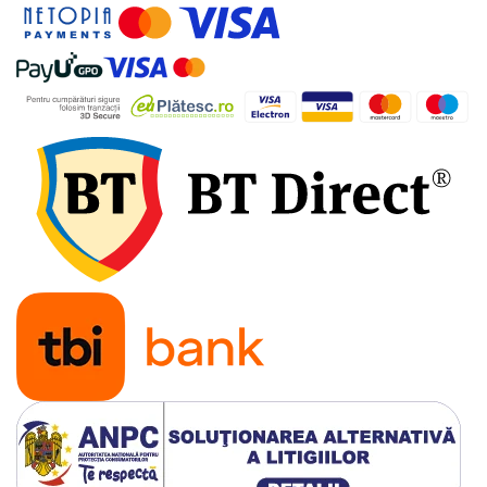
Accesorii bucatarie
Accesorii lavoare
Accesorii rezervoare si vase WC
Accesorii cazi si cabine de dus
Articole sanitare
Uscatoare pentru maini
Echipamente pentru irigatii
Kit irigare gazon
Kit irigare gradina
Teava pentru irigatii
Fitinguri pentru irigatii
Robinete
Filtre pentru irigatii
Banda de picurare