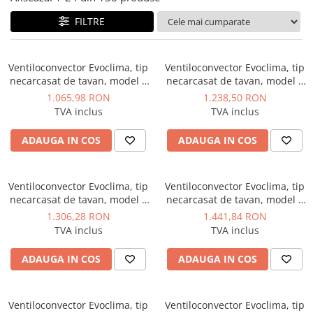
Instant apa calda pe gaz / GPL
FILTRE
Panouri solare si fotovoltaice
Panouri solare cu tuburi vidate
Ventiloconvector Evoclima, tip
Ventiloconvector Evoclima, tip
Panouri solare plane
necarcasat de tavan, model 3
necarcasat de tavan, model 3
randuri FC3 20 2,44 kw
randuri FC3 35 3,49 kw
1.065,98 RON
1.238,50 RON
Pachete complete panouri solare
TVA inclus
TVA inclus
Echipamente pentru panouri
solare
ADAUGA IN COS
ADAUGA IN COS
Panouri solare fotovoltaice
Ventilatie si climatizare
Ventiloconvector Evoclima, tip
Ventiloconvector Evoclima, tip
Aparate de aer conditionat
necarcasat de tavan, model 3
necarcasat de tavan, model 3
randuri FC3 40 3,92 kw
randuri FC3 50 4,36 kw
1.306,28 RON
1.441,84 RON
Perdele de aer
TVA inclus
TVA inclus
Ventiloconvectoare si sisteme VRF
ADAUGA IN COS
ADAUGA IN COS
Chillere
Rooftop-uri pentru racire si
incalzire
Ventiloconvector Evoclima, tip
Ventiloconvector Evoclima, tip