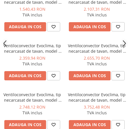
necarcasat de tavan, model 3
necarcasat de tavan, model 3
Dulapuri pentru climatizare
randuri FC3 60 5,45 kw
randuri FC3 70 6,70 kw
1.540,43 RON
2.107,31 RON
Unitati motocondensante
TVA inclus
TVA inclus
Sisteme evaporative de climatizare
ADAUGA IN COS
ADAUGA IN COS
Ventilatoare pentru baie
Ventilatoare pentru tubulatura
Ventiloconvector Evoclima, tip
Ventiloconvector Evoclima, tip
Filtrare si odorizare aer
necarcasat de tavan, model 3
necarcasat de tavan, model 3
randuri FC3 100 9,03 kw
randuri FC3 110 10,35 kw
Recuperatoare de caldura
2.359,94 RON
2.655,70 RON
TVA inclus
TVA inclus
Accesorii echipamente de
ventilatie si climatizare
ADAUGA IN COS
ADAUGA IN COS
Instalatii de apa si canalizare
Alimentare cu apa
Ventiloconvector Evoclima, tip
Ventiloconvector Evoclima, tip
Canalizare interioara
necarcasat de tavan, model 3
necarcasat de tavan, model 3
randuri FC3 120 11,43 kw
randuri FC3 140 13,11 kw
Canalizare exterioara
2.748,12 RON
3.752,48 RON
TVA inclus
TVA inclus
Canalizare pluviala
Distributie apa
ADAUGA IN COS
ADAUGA IN COS