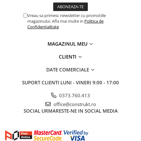
Tevi si accesorii pentru puturi
Obiecte sanitare
Vreau sa primesc newsletter cu promotiile
magazinului. Afla mai multe in
Politica de
Baterii baie
Confidentialitate
Baterii bucatarie
Baterii bucatarie cu filtru
MAGAZINUL MEU
Clapete de actionare
CLIENTI
Rezervoare WC incastrate
DATE COMERCIALE
Rezervoare WC clasice
Vase WC
SUPORT CLIENTI
LUNI - VINERI 9:00 - 17:00
Lavoare
0373.760.413
Chiuvete bucatarie
office@construkt.ro
SOCIAL
URMARESTE-NE IN SOCIAL MEDIA
Rigole de dus
Sisteme de dus
Mobilier baie
Accesorii baie