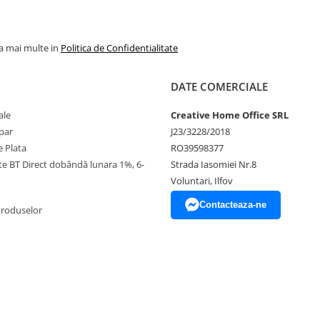
la mai multe in
Politica de Confidentialitate
DATE COMERCIALE
ale
Creative Home Office SRL
par
J23/3228/2018
 Plata
RO39598377
ate BT Direct dobândă lunara 1%, 6-
Strada Iasomiei Nr.8
Voluntari, Ilfov
Contacteaza-ne
Produselor