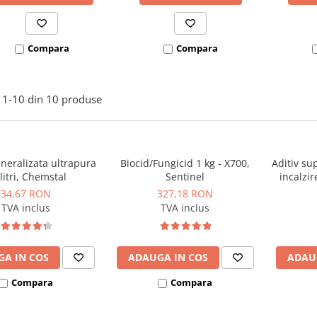
Compara
Compara
1-
10
din
10
produse
neralizata ultrapura
Biocid/Fungicid 1 kg - X700,
Aditiv su
litri, Chemstal
Sentinel
incalzir
Floor
34,67 RON
327,18 RON
TVA inclus
TVA inclus
A IN COS
ADAUGA IN COS
ADAU
Compara
Compara