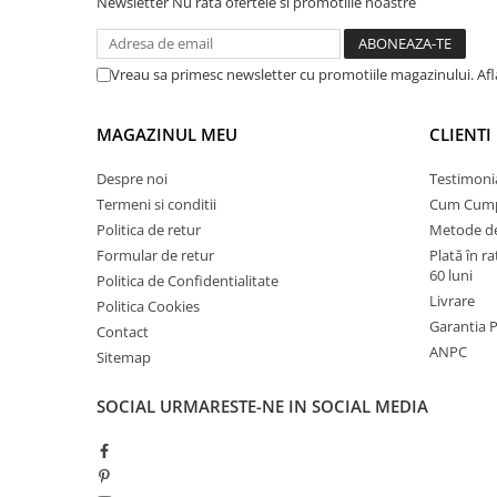
Newsletter
Nu rata ofertele si promotiile noastre
Instalatii de gaz
Tevi PEHD gaz
Vreau sa primesc newsletter cu promotiile magazinului. Af
Fitinguri gaz
Vane de gaz si robineti
MAGAZINUL MEU
CLIENTI
Aparate sudura si dispozitive gaz
Despre noi
Testimoni
Izolatii tehnice
Termeni si conditii
Cum Cum
Izolatii pentru aer conditionat
Politica de retur
Metode de
Izolatii pentru sisteme solare
Formular de retur
Plată în r
60 luni
Izolatii pentru tevi si conducte
Politica de Confidentialitate
Livrare
Politica Cookies
Polistiren expandat
Garantia 
Contact
Vata minerala bazaltica
ANPC
Sitemap
Automatizari si elemente de
automatizare
SOCIAL
URMARESTE-NE IN SOCIAL MEDIA
Automatizari panouri solare
Grupuri de circulatie