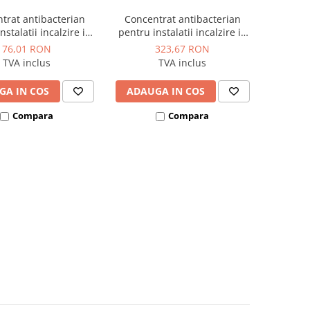
trat antibacterian
Concentrat antibacterian
nstalatii incalzire in
pentru instalatii incalzire in
ala 1 kg Bio Reduct,
pardoseala 5 kg Bio Reduct,
76,01 RON
323,67 RON
Chemstal
Chemstal
TVA inclus
TVA inclus
GA IN COS
ADAUGA IN COS
Compara
Compara