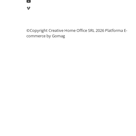
Manometre, presostate si
termostate
Regulatoare electronice
Vane si servomotoare
©Copyright Creative Home Office SRL 2026
Platforma E-
Servoregulatoare
commerce by Gomag
Termostate pentru ventilo-
convectori
Ventile termice de amestec
Traductoare
UPS-uri si stabilizatoare de
tensiune
Ventile liniare
Ventile electromagnetice
Automatizare centrala termica
Termostate aplicatii industriale
Accesorii pentru echipamente