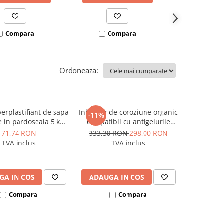
Compara
Compara
Co
Ordoneaza:
perplastifiant de sapa
Inhibitor de coroziune organic
-11%
e in pardoseala 5 kg
compatibil cu antigelurile
 Protect, Chemstal
termotehnice 5 kg Instal
71,74 RON
333,38 RON
298,00 RON
Protect, Chemstal
TVA inclus
TVA inclus
GA IN COS
ADAUGA IN COS
Compara
Compara