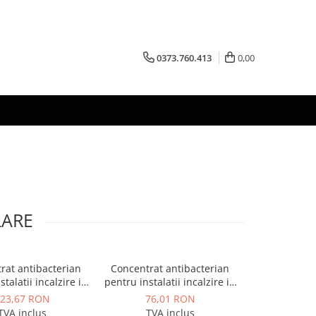
0373.760.413
0,00
LARE
rat antibacterian
Concentrat antibacterian
Inhibitor 
-11%
talatii incalzire in
pentru instalatii incalzire in
organic co
a 5 kg Bio Reduct,
pardoseala 1 kg Bio Reduct,
antigelurile 
23,67 RON
76,01 RON
333,38 RO
Chemstal
Chemstal
kg Instal Pro
TVA inclus
TVA inclus
TVA 