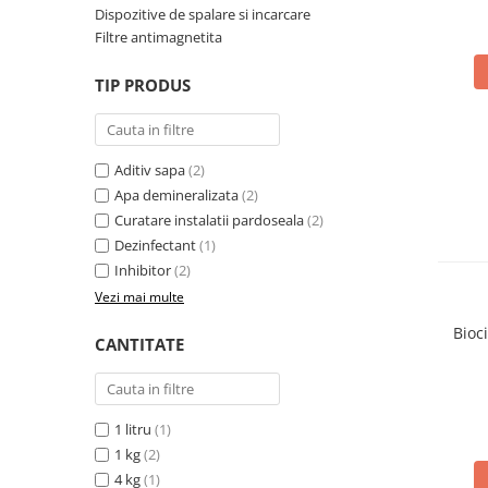
Solutii de curatare si tratare
Dispozitive de spalare si incarcare
Filtre antimagnetita
Schimbatoare de caldura
Pompe de caldura
TIP PRODUS
Contoare energie termica
Sisteme de degivrare
Aditiv sapa
(2)
Incalzitoare pe motorina / gaz
Apa demineralizata
(2)
Generatoare de abur
Curatare instalatii pardoseala
(2)
Distribuitoare si butelii de
Dezinfectant
(1)
egalizare
Inhibitor
(2)
Pompe de circulatie si accesorii
Vezi mai multe
Vase de expansiune termice
Bioc
CANTITATE
Detectoare si regulatoare de gaz si
fum
Producere apa calda menajera
1 litru
(1)
Boilere
1 kg
(2)
4 kg
(1)
Rezervoare de acumulare