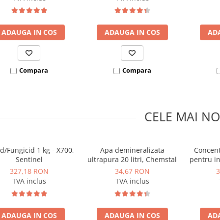
ADAUGA IN COS
ADAUGA IN COS
AD
Compara
Compara
CELE MAI NO
id/Fungicid 1 kg - X700,
Apa demineralizata
Concent
Sentinel
ultrapura 20 litri, Chemstal
pentru ins
pardoseal
327,18 RON
34,67 RON
3
TVA inclus
TVA inclus
ADAUGA IN COS
ADAUGA IN COS
AD