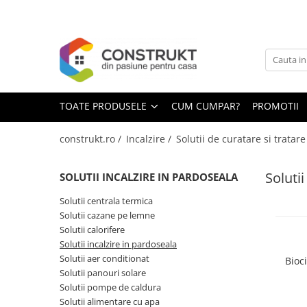
Toate Produsele
Incalzire
Centrale termice
TOATE PRODUSELE
CUM CUMPAR?
PROMOTII
Termoseminee, seminee si sobe
Cazane pe combustibil solid
construkt.ro /
Incalzire /
Solutii de curatare si tratare
Cazane pe combustibil gazos/lichid
Solutii
SOLUTII INCALZIRE IN PARDOSEALA
Termostate de ambient
Aeroterme si destratificatoare de
Solutii centrala termica
aer
Solutii cazane pe lemne
Solutii calorifere
Radiatoare si convectoare
Solutii incalzire in pardoseala
Incalzire in pardoseala
Solutii aer conditionat
Bioc
Solutii panouri solare
Panouri radiante si incalzitoare cu
Solutii pompe de caldura
infrarosu
Solutii alimentare cu apa