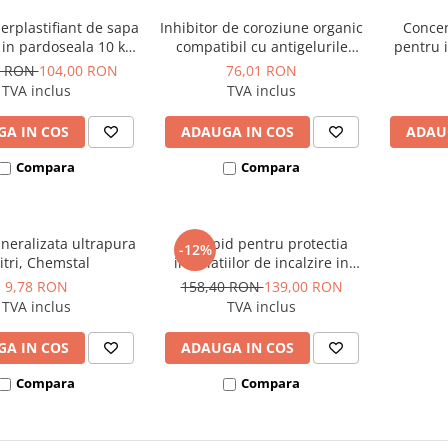
perplastifiant de sapa
Inhibitor de coroziune organic
Concen
e in pardoseala 10 kg
compatibil cu antigelurile
pentru i
Protect, Chemstal
termotehnice 1 kg Instal
pardose
6 RON
104,00 RON
76,01 RON
Protect, Chemstal
TVA inclus
TVA inclus
A IN COS
ADAUGA IN COS
ADAU
Compara
Compara
neralizata ultrapura
Kit rapid pentru protectia
-12%
litri, Chemstal
instalatiilor de incalzire in
pardoseala (pana la 100 m²)
9,78 RON
158,40 RON
139,00 RON
FLOOR EXPERT Plus, Chemstal
TVA inclus
TVA inclus
A IN COS
ADAUGA IN COS
Compara
Compara