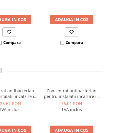
AUGA IN COS
ADAUGA IN COS
ADAUGA
Compara
Compara
Co
I
rat antibacterian
Concentrat antibacterian
Inhibitor 
-11%
talatii incalzire in
pentru instalatii incalzire in
organic co
a 5 kg Bio Reduct,
pardoseala 1 kg Bio Reduct,
antigelurile 
23,67 RON
76,01 RON
333,38 RO
Chemstal
Chemstal
kg Instal Pro
TVA inclus
TVA inclus
TVA 
AUGA IN COS
ADAUGA IN COS
ADAUGA