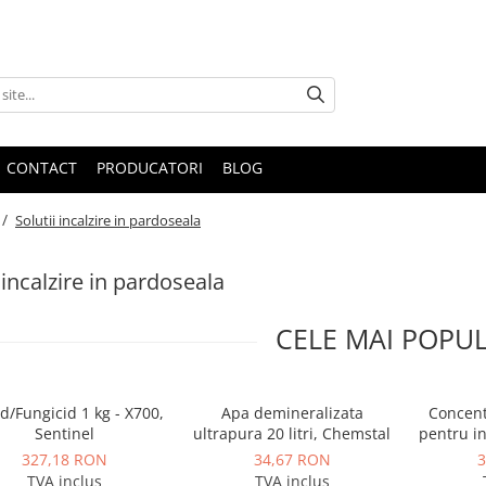
CONTACT
PRODUCATORI
BLOG
 /
Solutii incalzire in pardoseala
 incalzire in pardoseala
CELE MAI POPU
id/Fungicid 1 kg - X700,
Apa demineralizata
Concent
Sentinel
ultrapura 20 litri, Chemstal
pentru ins
pardoseal
327,18 RON
34,67 RON
3
TVA inclus
TVA inclus