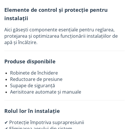
Tevi si accesorii pentru puturi
Elemente de control și protecție pentru
Obiecte sanitare
instalații
Baterii baie
Aici găsești componente esențiale pentru reglarea,
Baterii bucatarie
protejarea și optimizarea funcționării instalațiilor de
Baterii bucatarie cu filtru
apă și încălzire.
Clapete de actionare
Rezervoare WC incastrate
Produse disponibile
Rezervoare WC clasice
Robinete de închidere
Vase WC
Reductoare de presiune
Lavoare
Supape de siguranță
Aerisitoare automate și manuale
Chiuvete bucatarie
Rigole de dus
Rolul lor în instalație
Sisteme de dus
Mobilier baie
✔ Protecție împotriva suprapresiunii
✔ Eliminarea aerului din sistem
Accesorii baie