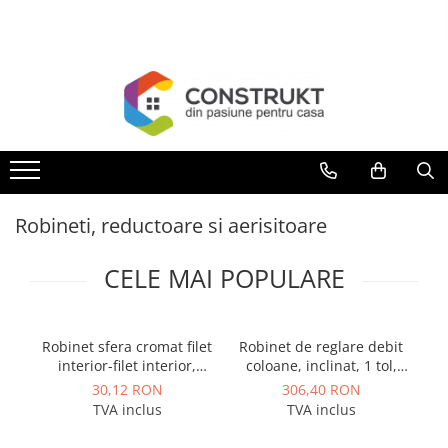
Toate Produsele
Incalzire
Centrale termice
Termoseminee, seminee si sobe
Cazane pe combustibil solid
Robineti, reductoare si aerisitoare
Cazane pe combustibil gazos/lichid
Termostate de ambient
CELE MAI POPULARE
Aeroterme si destratificatoare de
aer
Radiatoare si convectoare
Robinet sfera cromat filet
Robinet de reglare debit
Ro
interior-filet interior,
coloane, inclinat, 1 tol,
Incalzire in pardoseala
maner fluture, rosu 1/2,
Herz
30,12 RON
306,40 RON
Panouri radiante si incalzitoare cu
Giacomini
TVA inclus
TVA inclus
infrarosu