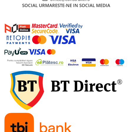
Picurator irigatii
SOCIAL
URMARESTE-NE IN SOCIAL MEDIA
Aspersoare gazon & gradina
Duze pentru irigare gazon
Automatizari irigatii
Camin distribuitor
Scule montaj irigatii
Solutii pentru tratarea tevilor de
irigat
Casa si gradina
Mobilier gradina si terasa
Casute de gradina
Scule si unelte gradina
Separatoare de gazon
Geocelule terasamente
Pavele ecologice