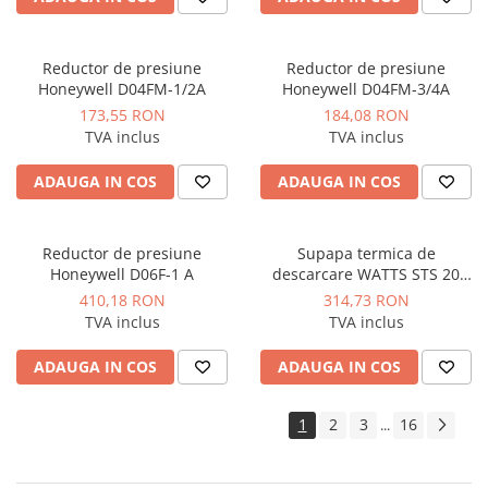
industriale
Echipamente pentru tratarea si
pomparea apei
Reductor de presiune
Reductor de presiune
Honeywell D04FM-1/2A
Honeywell D04FM-3/4A
Pompe submersibile
173,55 RON
184,08 RON
Pompe de suprafata
TVA inclus
TVA inclus
Pompe pentru piscine
ADAUGA IN COS
ADAUGA IN COS
Motopompe
Hidrofoare
Reductor de presiune
Supapa termica de
Vase de expansiune pentru
Honeywell D06F-1 A
descarcare WATTS STS 20
hidrofor
deschidere 95°C racord G1/2"
410,18 RON
314,73 RON
Grupuri de pompare apa
TVA inclus
TVA inclus
Rezervoare apa si accesorii stocare
ADAUGA IN COS
ADAUGA IN COS
Echipamente de filtrare si
dedurizare apa
1
2
3
16
...
Contoare de apa - Apometre
Camine apometru