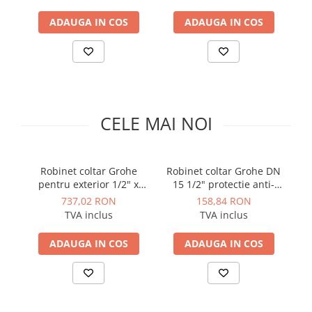
Solutii de curatare si tratare
ADAUGA IN COS
ADAUGA IN COS
Schimbatoare de caldura
Pompe de caldura
Contoare energie termica
Sisteme de degivrare
Incalzitoare pe motorina / gaz
CELE MAI NOI
Generatoare de abur
Distribuitoare si butelii de
egalizare
Robinet coltar Grohe
Robinet coltar Grohe DN
Ro
pentru exterior 1/2" x
15 1/2" protectie anti-
va
Pompe de circulatie si accesorii
1/2" protectie anti-reflux,
reflux, crom
1/
737,02 RON
158,84 RON
protectie anti-inghet,
Vase de expansiune termice
TVA inclus
TVA inclus
crom
Detectoare si regulatoare de gaz si
ADAUGA IN COS
ADAUGA IN COS
fum
Producere apa calda menajera
Boilere
Rezervoare de acumulare