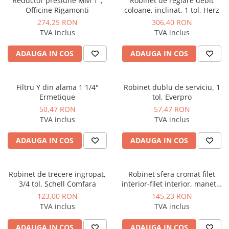
Reductor presiune MM 1",
Robinet de reglare debit
Manometre, presostate si
Officine Rigamonti
coloane, inclinat, 1 tol, Herz
termostate
274,25 RON
306,40 RON
Regulatoare electronice
TVA inclus
TVA inclus
Vane si servomotoare
ADAUGA IN COS
ADAUGA IN COS
Servoregulatoare
Termostate pentru ventilo-
convectori
Filtru Y din alama 1 1/4"
Robinet dublu de serviciu, 1
Ermetique
tol, Everpro
Ventile termice de amestec
50,47 RON
57,47 RON
Traductoare
TVA inclus
TVA inclus
UPS-uri si stabilizatoare de
ADAUGA IN COS
ADAUGA IN COS
tensiune
Ventile liniare
Robinet de trecere ingropat,
Robinet sfera cromat filet
Ventile electromagnetice
3/4 tol, Schell Comfara
interior-filet interior, maneta,
Automatizare centrala termica
rosu 1"1/2, Giacomini
123,00 RON
145,23 RON
TVA inclus
TVA inclus
Termostate aplicatii industriale
Accesorii pentru echipamente
ADAUGA IN COS
ADAUGA IN COS