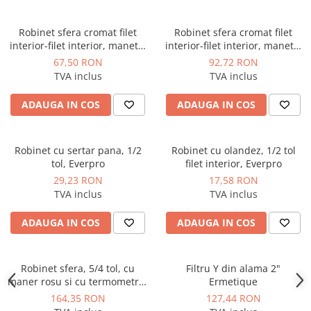
Dulapuri pentru climatizare
Unitati motocondensante
Robinet sfera cromat filet
Robinet sfera cromat filet
interior-filet interior, maneta,
interior-filet interior, maneta,
Sisteme evaporative de climatizare
rosu 1, Giacomini
rosu 1"1/4, Giacomini
67,50 RON
92,72 RON
Ventilatoare pentru baie
TVA inclus
TVA inclus
Ventilatoare pentru tubulatura
ADAUGA IN COS
ADAUGA IN COS
Filtrare si odorizare aer
Recuperatoare de caldura
Robinet cu sertar pana, 1/2
Robinet cu olandez, 1/2 tol
Accesorii echipamente de
tol, Everpro
filet interior, Everpro
ventilatie si climatizare
29,23 RON
17,58 RON
Instalatii de apa si canalizare
TVA inclus
TVA inclus
Alimentare cu apa
ADAUGA IN COS
ADAUGA IN COS
Canalizare interioara
Canalizare exterioara
Robinet sfera, 5/4 tol, cu
Filtru Y din alama 2"
Canalizare pluviala
maner rosu si cu termometru,
Ermetique
Herz
Distributie apa
164,35 RON
127,44 RON