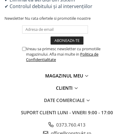
✔ Controlul debitului și al intervențiilor
Accesorii bucatarie
Accesorii lavoare
Newsletter
Nu rata ofertele si promotiile noastre
Accesorii rezervoare si vase WC
Accesorii cazi si cabine de dus
Articole sanitare
Vreau sa primesc newsletter cu promotiile
magazinului. Afla mai multe in
Politica de
Uscatoare pentru maini
Confidentialitate
Echipamente pentru irigatii
Kit irigare gazon
MAGAZINUL MEU
Kit irigare gradina
CLIENTI
Teava pentru irigatii
Fitinguri pentru irigatii
DATE COMERCIALE
Robinete
SUPORT CLIENTI
LUNI - VINERI 9:00 - 17:00
Filtre pentru irigatii
0373.760.413
Banda de picurare
office@construkt.ro