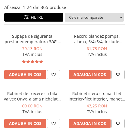
Afiseaza:
1-
24
din
365
produse
Instant apa calda pe gaz / GPL
Panouri solare si fotovoltaice
FILTRE
Panouri solare cu tuburi vidate
Panouri solare plane
Supapa de siguranta
Racord olandez pompa,
presiune/temperatura 3/4" 6
alama, 6/4x5/4, include
Pachete complete panouri solare
bar 90 grade C
Garnitura, Regulus
79,13 RON
61,73 RON
Echipamente pentru panouri
TVA inclus
TVA inclus
solare
Panouri solare fotovoltaice
Ventilatie si climatizare
ADAUGA IN COS
ADAUGA IN COS
Aparate de aer conditionat
Perdele de aer
Robinet de trecere cu bila
Robinet sfera cromat filet
Valvex Onyx, alama nichelata,
interior-filet interior, maneta,
Ventiloconvectoare si sisteme VRF
cu racord olandez, 1 tol,
rosu 3/4, Giacomini
69,00 RON
43,25 RON
Chillere
PN40, maner fluture
TVA inclus
TVA inclus
Rooftop-uri pentru racire si
incalzire
ADAUGA IN COS
ADAUGA IN COS