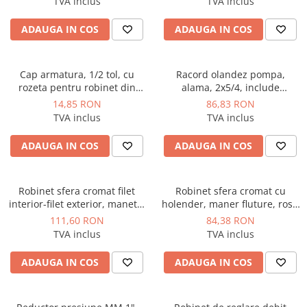
TVA inclus
TVA inclus
Instalatii de gaz
Tevi PEHD gaz
ADAUGA IN COS
ADAUGA IN COS
Fitinguri gaz
Vane de gaz si robineti
Cap armatura, 1/2 tol, cu
Racord olandez pompa,
rozeta pentru robinet din
alama, 2x5/4, include
Aparate sudura si dispozitive gaz
fonta, Everpro
Garnitura, Regulus
14,85 RON
86,83 RON
Izolatii tehnice
TVA inclus
TVA inclus
Izolatii pentru aer conditionat
ADAUGA IN COS
ADAUGA IN COS
Izolatii pentru sisteme solare
Izolatii pentru tevi si conducte
Robinet sfera cromat filet
Robinet sfera cromat cu
Polistiren expandat
interior-filet exterior, maneta,
holender, maner fluture, rosu
Vata minerala bazaltica
rosu 1 1/4 tol Giacomini
1"x1" Giacomini
111,60 RON
84,38 RON
TVA inclus
TVA inclus
Automatizari si elemente de
automatizare
ADAUGA IN COS
ADAUGA IN COS
Automatizari panouri solare
Grupuri de circulatie