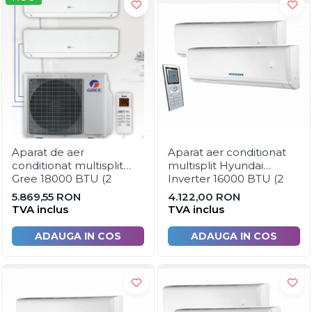
Rooftop-uri pentru racire si
incalzire
Dulapuri pentru climatizare
Unitati motocondensante
Sisteme evaporative de
climatizare
Ventilatoare pentru baie
Ventilatoare pentru tubulatura
Aparat de aer
Aparat aer conditionat
conditionat multisplit
multisplit Hyundai
Filtrare si odorizare aer
Gree 18000 BTU (2
Inverter 16000 BTU (2
unitati interioare x 9000
unitati interioare 7000
Recuperatoare de caldura
5.869,55 RON
4.122,00 RON
BTU)
BTU si 9000 BTU)
TVA inclus
TVA inclus
Accesorii echipamente de
ventilatie si climatizare
ADAUGA IN COS
ADAUGA IN COS
Instalatii de apa si canalizare
Alimentare cu apa
Canalizare interioara
Canalizare exterioara