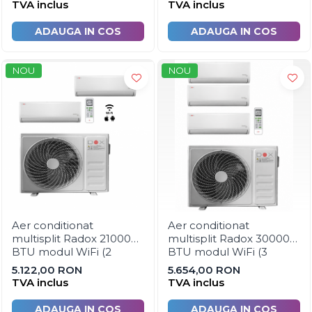
BTU si UE 27000 BTU)
BTU si UE 27000 BTU)
Fitinguri pentru irigatii
TVA inclus
TVA inclus
Robinete
ADAUGA IN COS
ADAUGA IN COS
Filtre pentru irigatii
Banda de picurare
NOU
NOU
Picurator irigatii
Aspersoare gazon & gradina
Duze pentru irigare gazon
Automatizari irigatii
Camin distribuitor
Scule montaj irigatii
Solutii pentru tratarea tevilor de
Aer conditionat
Aer conditionat
irigat
multisplit Radox 21000
multisplit Radox 30000
BTU modul WiFi (2
BTU modul WiFi (3
Casa si gradina
unitati interioare 1 x 9000
unitati interioare 2 x
5.122,00 RON
5.654,00 RON
Mobilier gradina si terasa
BTU + 1 x 12000 BTU si
9000 BTU + 1 x 12000
TVA inclus
TVA inclus
UE 27000 BTU)
BTU si UE 27000 BTU)
Casute de gradina
ADAUGA IN COS
ADAUGA IN COS