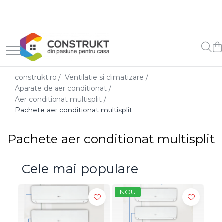
Toate Produsele
Incalzire
Centrale termice
construkt.ro /
Ventilatie si climatizare /
Termoseminee, seminee si sobe
Aparate de aer conditionat /
Cazane pe combustibil solid
Aer conditionat multisplit /
Pachete aer conditionat multisplit
Cazane pe combustibil
gazos/lichid
Pachete aer conditionat multisplit
Termostate de ambient
Aeroterme si destratificatoare
de aer
Cele mai populare
Radiatoare si convectoare
NOU
Incalzire in pardoseala
Panouri radiante si incalzitoare
cu infrarosu