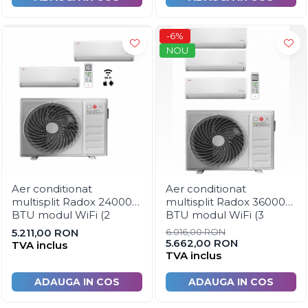
Scule si unelte gradina
Separatoare de gazon
-6%
Geocelule terasamente
NOU
Pavele ecologice
Plase umbrire si antiinghet
Electrice
Surse de iluminat
Corpuri de iluminat
Senzori de miscare
Aer conditionat
Aer conditionat
Cabluri si conductori
multisplit Radox 24000
multisplit Radox 36000
Aparataje
BTU modul WiFi (2
BTU modul WiFi (3
unitati interioare x 12000
unitati interioare 2 x
5.211,00 RON
6.016,00 RON
Scule si dispozitive de lucru
BTU si UE 27000 BTU )
9000 BTU si 1 x 18000
5.662,00 RON
TVA inclus
Dispozitive tevi
BTU si UE 27000 BTU)
TVA inclus
Scule si echipamente pentru
ADAUGA IN COS
ADAUGA IN COS
constructii