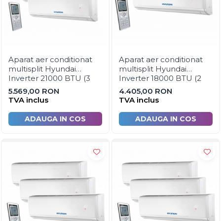
automatizare
Automatizari panouri solare
Grupuri de circulatie
Manometre, presostate si
Aparat aer conditionat
Aparat aer conditionat
termostate
multisplit Hyundai
multisplit Hyundai
Regulatoare electronice
Inverter 21000 BTU (3
Inverter 18000 BTU (2
unitati interioare x 7000
unitati interioare x 9000
5.569,00 RON
4.405,00 RON
Vane si servomotoare
BTU)
BTU)
TVA inclus
TVA inclus
Servoregulatoare
ADAUGA IN COS
ADAUGA IN COS
Termostate pentru ventilo-
convectori
Ventile termice de amestec
Traductoare
UPS-uri si stabilizatoare de
tensiune
Ventile liniare
Ventile electromagnetice