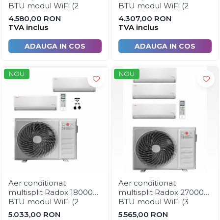
BTU modul WiFi (2
BTU modul WiFi (2
Rigole de dus
unitati interioare 1 x 9000
unitati interioare x 12000
4.580,00 RON
4.307,00 RON
BTU + 1 x 18000 BTU si
BTU si UE 18000 BTU)
TVA inclus
TVA inclus
Sisteme de dus
UE 18000 BTU)
Mobilier baie
ADAUGA IN COS
ADAUGA IN COS
Accesorii baie
Accesorii bucatarie
NOU
NOU
Accesorii lavoare
Accesorii rezervoare si vase WC
Accesorii cazi si cabine de dus
Articole sanitare
Uscatoare pentru maini
Echipamente pentru irigatii
Kit irigare gazon
Aer conditionat
Aer conditionat
multisplit Radox 18000
multisplit Radox 27000
Kit irigare gradina
BTU modul WiFi (2
BTU modul WiFi (3
Teava pentru irigatii
unitati interioare x 9000
unitati interioare x 9000
5.033,00 RON
5.565,00 RON