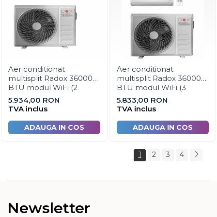
Aer conditionat
Aer conditionat
multisplit Radox 36000
multisplit Radox 36000
BTU modul WiFi (2
BTU modul WiFi (3
unitati interioare x 18000
unitati interioare x 12000
5.934,00 RON
5.833,00 RON
BTU si UE 27000 BTU)
BTU si UE 27000 BTU)
TVA inclus
TVA inclus
ADAUGA IN COS
ADAUGA IN COS
1
2
3
4
Newsletter