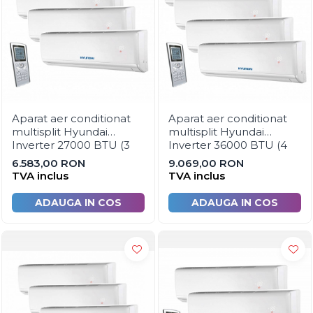
Canalizare pluviala
Distributie apa
Instalatii de gaz
Tevi PEHD gaz
Fitinguri gaz
Aparat aer conditionat
Aparat aer conditionat
Vane de gaz si robineti
multisplit Hyundai
multisplit Hyundai
Inverter 27000 BTU (3
Inverter 36000 BTU (4
Aparate sudura si dispozitive
unitati interioare x 9000
unitati interioare x 9000
gaz
6.583,00 RON
9.069,00 RON
BTU)
BTU)
TVA inclus
TVA inclus
Izolatii tehnice
Izolatii pentru aer conditionat
ADAUGA IN COS
ADAUGA IN COS
Izolatii pentru sisteme solare
Izolatii pentru tevi si conducte
Polistiren expandat
Vata minerala bazaltica
Automatizari si elemente de