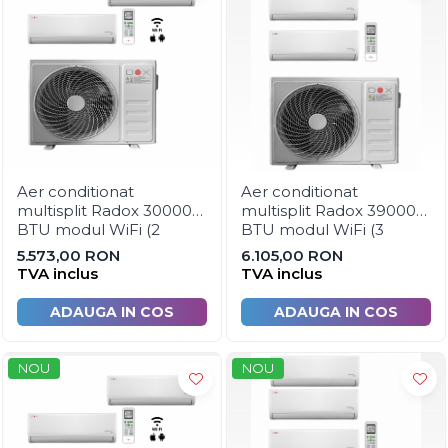
Hidranti exteriori si vane
Aparate de control si
semnalizare
Armaturi
Fitinguri prindere rapida
Hidranti exteriori
Hidranti interiori
Aer conditionat
Aer conditionat
Sprinklere
multisplit Radox 30000
multisplit Radox 39000
BTU modul WiFi (2
BTU modul WiFi (3
unitati interioare 1 x
unitati interioare 1 x 9000
5.573,00 RON
6.105,00 RON
12000 BTU + 1 x 18000
BTU + 1 x 12000 BTU + 1
TVA inclus
TVA inclus
BTU si UE 27000 BTU)
x 18000 BTU si UE 27000
BTU)
ADAUGA IN COS
ADAUGA IN COS
NOU
NOU