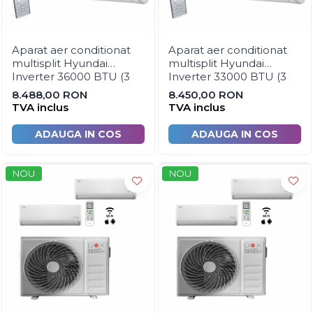
Automatizare centrala termica
Termostate aplicatii industriale
Aparat aer conditionat
Aparat aer conditionat
Accesorii pentru echipamente
multisplit Hyundai
multisplit Hyundai
industriale
Inverter 36000 BTU (3
Inverter 33000 BTU (3
unitati interioare x 12000
unitati interioare 2 x
8.488,00 RON
8.450,00 RON
Echipamente pentru tratarea si
BTU)
12000 BTU si 1 x 9000
TVA inclus
TVA inclus
pomparea apei
BTU)
Pompe submersibile
ADAUGA IN COS
ADAUGA IN COS
Pompe de suprafata
Pompe pentru piscine
NOU
NOU
Motopompe
Hidrofoare
Vase de expansiune pentru
hidrofor
Grupuri de pompare apa
Rezervoare apa si accesorii
stocare