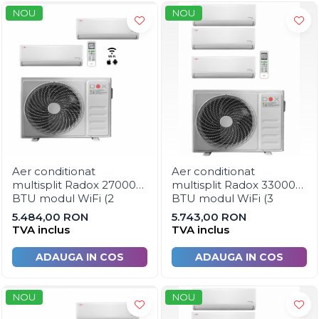
Dispozitive pentru tevi
NOU
NOU
Dispozitive pentru prelucrarea
lemnului
Masini de gaurit si insurubat
Polizoare
Pistoale de vopsit
Pistoale si capsatoare
Compresoare de aer
Generatoare de curent electric
Aer conditionat
Aer conditionat
multisplit Radox 27000
multisplit Radox 33000
Instrumente de masura
BTU modul WiFi (2
BTU modul WiFi (3
unitati interioare 1 x 9000
unitati interioare 1 x 9000
Unelte si scule de mana
5.484,00 RON
5.743,00 RON
BTU + 1 x 18000 BTU si
BTU si 2 x 12000 BTU si
TVA inclus
TVA inclus
Organizare si depozitare scule
UE 27000 BTU )
UE 27000 BTU)
ADAUGA IN COS
ADAUGA IN COS
Lize si carucioare
Prevenirea si stingerea incendiilor
NOU
NOU
Coliere