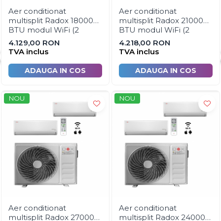
Aer conditionat
Aer conditionat
Echipamente de filtrare si
multisplit Radox 18000
multisplit Radox 21000
dedurizare apa
BTU modul WiFi (2
BTU modul WiFi (2
Contoare de apa - Apometre
unitati interioare x 9000
unitati interioare 1 x 9000
4.129,00 RON
4.218,00 RON
BTU si UE 18000 BTU)
BTU + 1 x 12000 BTU si
TVA inclus
TVA inclus
Camine apometru
UE 18000 BTU)
Tevi si accesorii pentru puturi
ADAUGA IN COS
ADAUGA IN COS
Obiecte sanitare
Baterii baie
NOU
NOU
Baterii bucatarie
Baterii bucatarie cu filtru
Clapete de actionare
Rezervoare WC incastrate
Rezervoare WC clasice
Vase WC
Lavoare
Aer conditionat
Aer conditionat
multisplit Radox 27000
multisplit Radox 24000
Chiuvete bucatarie