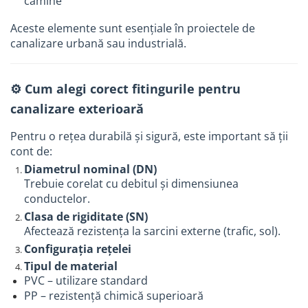
cămine
Plase umbrire si antiinghet
Aceste elemente sunt esențiale în proiectele de
Electrice
canalizare urbană sau industrială.
Surse de iluminat
Corpuri de iluminat
⚙️ Cum alegi corect fitingurile pentru
Senzori de miscare
canalizare exterioară
Cabluri si conductori
Aparataje
Pentru o rețea durabilă și sigură, este important să ții
cont de:
Scule si dispozitive de lucru
Diametrul nominal (DN)
Dispozitive tevi
Trebuie corelat cu debitul și dimensiunea
Scule si echipamente pentru
conductelor.
constructii
Clasa de rigiditate (SN)
Dispozitive pentru tevi
Afectează rezistența la sarcini externe (trafic, sol).
Configurația rețelei
Dispozitive pentru prelucrarea
lemnului
Tipul de material
PVC – utilizare standard
Masini de gaurit si insurubat
PP – rezistență chimică superioară
Polizoare