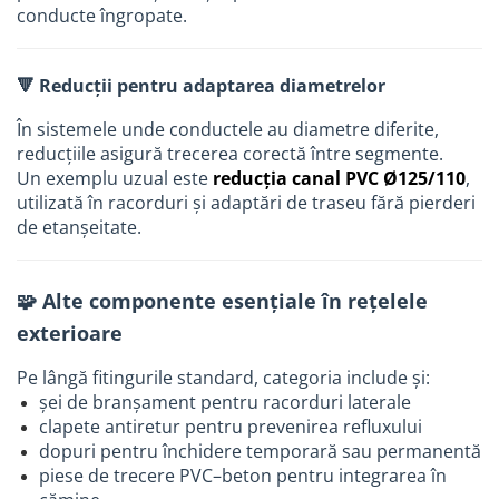
Picurator irigatii
conducte îngropate.
Aspersoare gazon & gradina
Duze pentru irigare gazon
🔻 Reducții pentru adaptarea diametrelor
Automatizari irigatii
În sistemele unde conductele au diametre diferite,
Camin distribuitor
reducțiile asigură trecerea corectă între segmente.
Un exemplu uzual este
reducția canal PVC Ø125/110
,
Scule montaj irigatii
utilizată în racorduri și adaptări de traseu fără pierderi
Solutii pentru tratarea tevilor de
de etanșeitate.
irigat
Casa si gradina
🧩 Alte componente esențiale în rețelele
Mobilier gradina si terasa
exterioare
Casute de gradina
Scule si unelte gradina
Pe lângă fitingurile standard, categoria include și:
șei de branșament pentru racorduri laterale
Separatoare de gazon
clapete antiretur pentru prevenirea refluxului
Geocelule terasamente
dopuri pentru închidere temporară sau permanentă
piese de trecere PVC–beton pentru integrarea în
Pavele ecologice