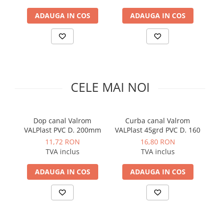
Solutii de curatare si tratare
ADAUGA IN COS
ADAUGA IN COS
Schimbatoare de caldura
Pompe de caldura
Contoare energie termica
Sisteme de degivrare
Incalzitoare pe motorina / gaz
CELE MAI NOI
Generatoare de abur
Distribuitoare si butelii de
egalizare
Dop canal Valrom
Curba canal Valrom
VALPlast PVC D. 200mm
VALPlast 45grd PVC D. 160
VA
Pompe de circulatie si accesorii
11,72 RON
16,80 RON
Vase de expansiune termice
TVA inclus
TVA inclus
Detectoare si regulatoare de gaz si
ADAUGA IN COS
ADAUGA IN COS
fum
Producere apa calda menajera
Boilere
Rezervoare de acumulare