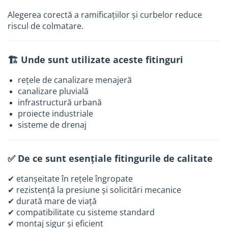
Pistoale de vopsit
Alegerea corectă a ramificațiilor și curbelor reduce
riscul de colmatare.
Pistoale si capsatoare
Compresoare de aer
🏗️ Unde sunt utilizate aceste fitinguri
Generatoare de curent electric
Instrumente de masura
rețele de canalizare menajeră
canalizare pluvială
Unelte si scule de mana
infrastructură urbană
Organizare si depozitare scule
proiecte industriale
sisteme de drenaj
Lize si carucioare
Prevenirea si stingerea incendiilor
Coliere
✅ De ce sunt esențiale fitingurile de calitate
Hidranti exteriori si vane
✔ etanșeitate în rețele îngropate
Aparate de control si semnalizare
✔ rezistență la presiune și solicitări mecanice
✔ durată mare de viață
Armaturi
✔ compatibilitate cu sisteme standard
Fitinguri prindere rapida
✔ montaj sigur și eficient