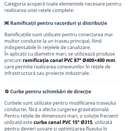
Categoria acoperă toate elementele necesare pentru
Accesorii bucatarie
realizarea unei rețele complete:
Accesorii lavoare
🔀 Ramificații pentru racorduri și distribuție
Accesorii rezervoare si vase WC
Ramificațiile sunt utilizate pentru conectarea mai
Accesorii cazi si cabine de dus
multor conducte la un traseu principal, fiind
Articole sanitare
indispensabile în rețelele de canalizare.
În aplicații cu diametre mari, se utilizează produse
Uscatoare pentru maini
precum
ramificația canal PVC 87° Ø400×400 mm
,
Echipamente pentru irigatii
care permite realizarea conexiunilor în rețele de
Kit irigare gazon
infrastructură sau proiecte industriale.
Kit irigare gradina
Teava pentru irigatii
🔄 Curbe pentru schimbări de direcție
Fitinguri pentru irigatii
Curbele sunt utilizate pentru modificarea traseului
Robinete
conductei, fără a afecta curgerea gravitațională.
Pentru rețele de dimensiuni mari, o soluție frecvent
Filtre pentru irigatii
utilizată este
curba canal PVC 15° Ø315
, utilizată
Banda de picurare
pentru devieri ușoare și optimizarea fluxului în