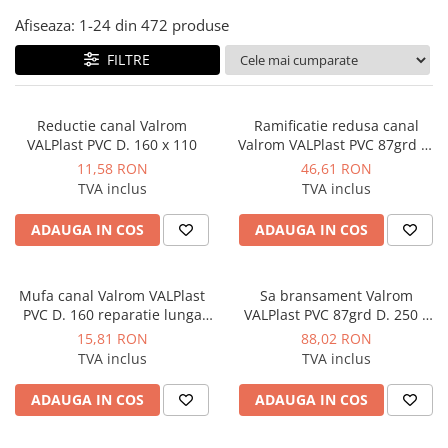
Afiseaza:
1-
24
din
472
produse
Instant apa calda pe gaz / GPL
Panouri solare si fotovoltaice
FILTRE
Panouri solare cu tuburi vidate
Panouri solare plane
Reductie canal Valrom
Ramificatie redusa canal
VALPlast PVC D. 160 x 110
Valrom VALPlast PVC 87grd D.
Pachete complete panouri solare
200 x 110
11,58 RON
46,61 RON
Echipamente pentru panouri
TVA inclus
TVA inclus
solare
Panouri solare fotovoltaice
ADAUGA IN COS
ADAUGA IN COS
Ventilatie si climatizare
Aparate de aer conditionat
Mufa canal Valrom VALPlast
Sa bransament Valrom
PVC D. 160 reparatie lunga
VALPlast PVC 87grd D. 250 x
Perdele de aer
L151
110
15,81 RON
88,02 RON
Ventiloconvectoare si sisteme VRF
TVA inclus
TVA inclus
Chillere
ADAUGA IN COS
ADAUGA IN COS
Rooftop-uri pentru racire si
incalzire