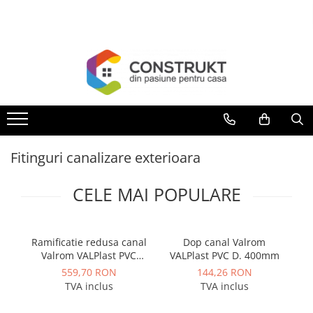
Toate Produsele
Incalzire
Centrale termice
Termoseminee, seminee si sobe
Cazane pe combustibil solid
Fitinguri canalizare exterioara
Cazane pe combustibil gazos/lichid
Termostate de ambient
CELE MAI POPULARE
Aeroterme si destratificatoare de
aer
Radiatoare si convectoare
Ramificatie redusa canal
Dop canal Valrom
Si
Valrom VALPlast PVC
VALPlast PVC D. 400mm
Incalzire in pardoseala
87grd D. 400 x 315
559,70 RON
144,26 RON
Panouri radiante si incalzitoare cu
TVA inclus
TVA inclus
infrarosu