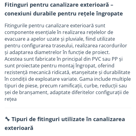
Fitinguri pentru canalizare exterioară –
Tevi si accesorii pentru puturi
conexiuni durabile pentru rețele îngropate
Obiecte sanitare
Baterii baie
Fitingurile pentru canalizare exterioară sunt
componente esențiale în realizarea rețelelor de
Baterii bucatarie
evacuare a apelor uzate și pluviale, fiind utilizate
Baterii bucatarie cu filtru
pentru configurarea traseului, realizarea racordurilor
Clapete de actionare
și adaptarea diametrelor în funcție de proiect.
Acestea sunt fabricate în principal din PVC sau PP și
Rezervoare WC incastrate
sunt proiectate pentru montaj îngropat, oferind
Rezervoare WC clasice
rezistență mecanică ridicată, etanșeitate și durabilitate
în condiții de exploatare variate. Gama include multiple
Vase WC
tipuri de piese, precum ramificații, curbe, reducții sau
Lavoare
șei de branșament, adaptate diferitelor configurații de
Chiuvete bucatarie
rețea
Rigole de dus
Sisteme de dus
🔧 Tipuri de fitinguri utilizate în canalizarea
Mobilier baie
exterioară
Accesorii baie