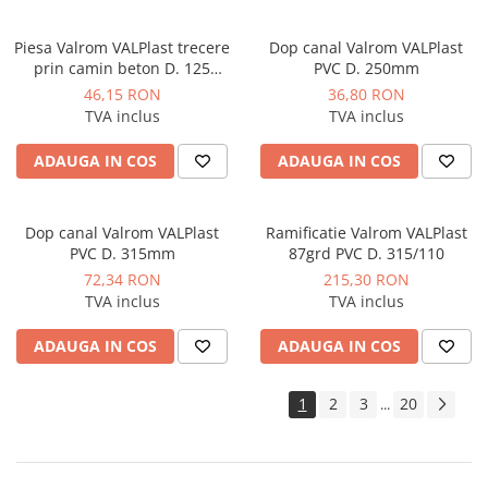
industriale
Echipamente pentru tratarea si
Piesa Valrom VALPlast trecere
Dop canal Valrom VALPlast
pomparea apei
prin camin beton D. 125
PVC D. 250mm
L=240mm
Pompe submersibile
46,15 RON
36,80 RON
TVA inclus
TVA inclus
Pompe de suprafata
Pompe pentru piscine
ADAUGA IN COS
ADAUGA IN COS
Motopompe
Hidrofoare
Dop canal Valrom VALPlast
Ramificatie Valrom VALPlast
PVC D. 315mm
87grd PVC D. 315/110
Vase de expansiune pentru
72,34 RON
215,30 RON
hidrofor
TVA inclus
TVA inclus
Grupuri de pompare apa
ADAUGA IN COS
ADAUGA IN COS
Rezervoare apa si accesorii stocare
Echipamente de filtrare si
1
2
3
20
...
dedurizare apa
Contoare de apa - Apometre
Camine apometru