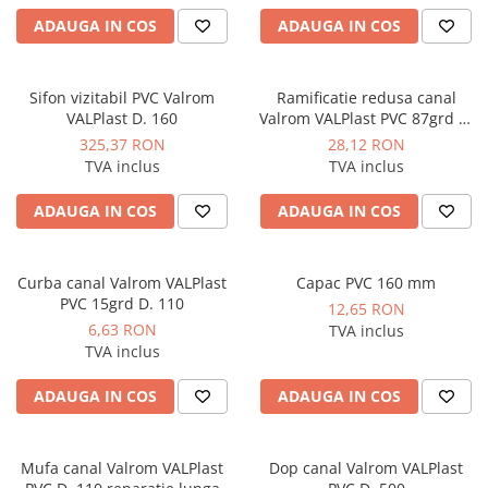
Instalatii de gaz
ADAUGA IN COS
ADAUGA IN COS
Tevi PEHD gaz
Fitinguri gaz
Sifon vizitabil PVC Valrom
Ramificatie redusa canal
Vane de gaz si robineti
VALPlast D. 160
Valrom VALPlast PVC 87grd D.
160 x 110
Aparate sudura si dispozitive gaz
325,37 RON
28,12 RON
TVA inclus
TVA inclus
Izolatii tehnice
Izolatii pentru aer conditionat
ADAUGA IN COS
ADAUGA IN COS
Izolatii pentru sisteme solare
Izolatii pentru tevi si conducte
Curba canal Valrom VALPlast
Capac PVC 160 mm
PVC 15grd D. 110
Polistiren expandat
12,65 RON
6,63 RON
TVA inclus
Vata minerala bazaltica
TVA inclus
Automatizari si elemente de
automatizare
ADAUGA IN COS
ADAUGA IN COS
Automatizari panouri solare
Grupuri de circulatie
Mufa canal Valrom VALPlast
Dop canal Valrom VALPlast