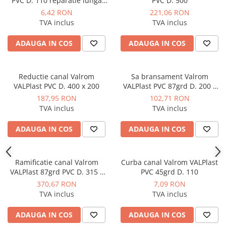
PVC D. 110 reparatie lunga
PVC D. 500
Manometre, presostate si
L122
termostate
6,42 RON
221,06 RON
TVA inclus
TVA inclus
Regulatoare electronice
Vane si servomotoare
ADAUGA IN COS
ADAUGA IN COS
Servoregulatoare
Termostate pentru ventilo-
Reductie canal Valrom
Sa bransament Valrom
convectori
VALPlast PVC D. 400 x 200
VALPlast PVC 87grd D. 200 x
110
187,95 RON
102,71 RON
Ventile termice de amestec
TVA inclus
TVA inclus
Traductoare
ADAUGA IN COS
ADAUGA IN COS
UPS-uri si stabilizatoare de
tensiune
Ventile liniare
Ramificatie canal Valrom
Curba canal Valrom VALPlast
VALPlast 87grd PVC D. 315 x
PVC 45grd D. 110
Ventile electromagnetice
315mm
370,67 RON
7,09 RON
Automatizare centrala termica
TVA inclus
TVA inclus
Termostate aplicatii industriale
ADAUGA IN COS
ADAUGA IN COS
Accesorii pentru echipamente