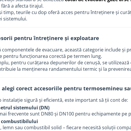
 fără a afecta tirajul.
și timp, teurile cu dop oferă acces pentru întreținere și cur
ei sistemului.
esorii pentru întreținere și exploatare
ă componentele de evacuare, această categorie include și pr
le pentru funcționarea corectă pe termen lung.
plu, pentru curățarea depunerilor de cenușă, se utilizeaz
tribuie la menținerea randamentului termic și la prevenirea
 alegi corect accesoriile pentru termosemineu sa
 instalație sigură și eficientă, este important să ții cont de:
etrul sistemului (DN)
mai frecvente sunt DN80 și DN100 pentru echipamente pe pe
 combustibilului
i, lemn sau combustibil solid – fiecare necesită soluții compa