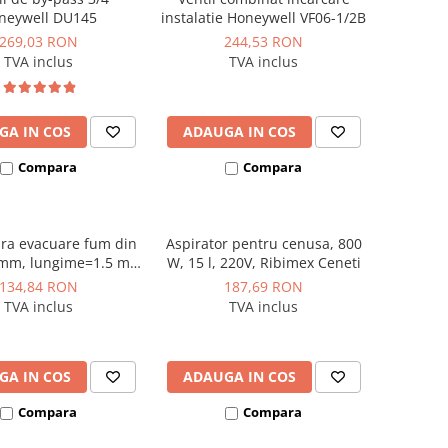
neywell DU145
instalatie Honeywell VF06-1/2B
269,03 RON
244,53 RON
TVA inclus
TVA inclus
GA IN COS
ADAUGA IN COS
Compara
Compara
ra evacuare fum din
Aspirator pentru cenusa, 800
 mm, lungime=1.5 m,
W, 15 l, 220V, Ribimex Ceneti
gru, Kolo Tech
134,84 RON
187,69 RON
TVA inclus
TVA inclus
GA IN COS
ADAUGA IN COS
Compara
Compara