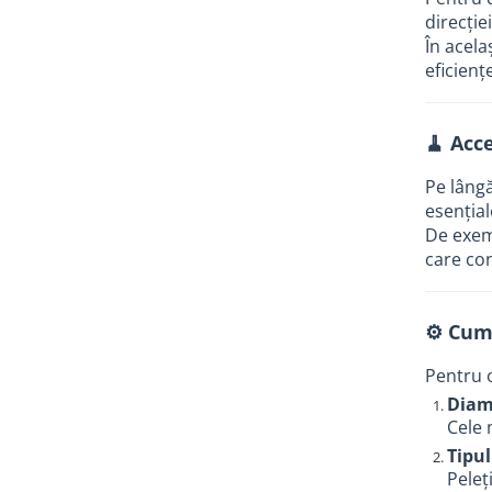
Tevi si accesorii pentru puturi
direcției
În acela
Obiecte sanitare
eficienț
Baterii baie
Baterii bucatarie
🧹 Acc
Baterii bucatarie cu filtru
Clapete de actionare
Pe lâng
esenția
Rezervoare WC incastrate
De exem
Rezervoare WC clasice
care con
Vase WC
Lavoare
⚙️ Cum
Chiuvete bucatarie
Pentru o
Rigole de dus
Diam
Sisteme de dus
Cele 
Tipul
Mobilier baie
Peleț
Accesorii baie