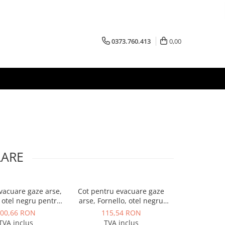
0373.760.413
0,00
LARE
vacuare gaze arse,
Cot pentru evacuare gaze
Cot 45° bur
, otel negru pentru
arse, Fornello, otel negru
pentru cazane
e si termoseminee
pentru centrale si
mm, negru
00,66 RON
115,54 RON
96,8
i, diametru 80 mm,
termoseminee pe peleti,
TVA inclus
TVA inclus
TVA 