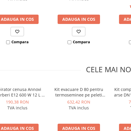
itura siliconica inclusa
lungime
ADAUGA IN COS
ADAUGA IN COS
AD
Compara
Compara
CELE MAI NO
irator cenusa Annovi
Kit evacuare D 80 pentru
Kit comp
rberi E12 600 W 12 L 3
termoseminee pe peleti
arse DN
in 1
Dominus
pe pe
190,38 RON
632,42 RON
7
TVA inclus
TVA inclus
ADAUGA IN COS
ADAUGA IN COS
AD