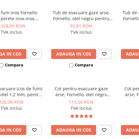
 fum inox Fornello
Tub de evacuare gaze arse,
Tub de 
perete inox-inox,
Fornello, otel negru pentru
Fornell
din vata bazaltica 40
centrale si termoseminee pe
centrale
.928,89 RON
93,81 RON
, diametru interior
peleti, diametru 80 mm,
peleti
TVA inclus
TVA inclus
 pentru centrale pe
lungime 0.5 m, etansare cu
lungim
carbune si peleti
garnitura.
A IN COS
ADAUGA IN COS
ADAU
Compara
Compara
vacuare (cos de fum)
Cot pentru evacuare gaze
Cot pe
 otel 1,2 mm, pentru
arse, Fornello, otel negru
arse, F
si seminee pe peleti,
pentru centrale si
pen
126,08 RON
115,54 RON
 100 mm, lungime 1
termoseminee pe peleti,
termos
TVA inclus
TVA inclus
garnitura siliconica
diametru 80 mm, etansare cu
diametr
inclusa
garnitura, 90 grade
cu ga
A IN COS
ADAUGA IN COS
ADAU