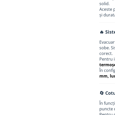
industriale
solid.
Aceste p
Echipamente pentru tratarea si
și durat
pomparea apei
Pompe submersibile
Pompe de suprafata
🔥 Sis
Pompe pentru piscine
Evacuar
Motopompe
sobe. Si
corect.
Hidrofoare
Pentru i
Vase de expansiune pentru
termoș
hidrofor
În confi
Grupuri de pompare apa
mm, lu
Rezervoare apa si accesorii stocare
Echipamente de filtrare si
🔄 Cotu
dedurizare apa
În funcț
Contoare de apa - Apometre
puncte 
Camine apometru
Pentru d