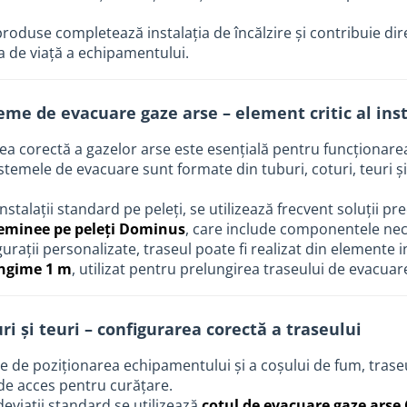
roduse completează instalația de încălzire și contribuie dir
a de viață a echipamentului.
teme de evacuare gaze arse – element critic al inst
ea corectă a gazelor arse este esențială pentru funcționare
stemele de evacuare sunt formate din tuburi, coturi, teuri și 
nstalații standard pe peleți, se utilizează frecvent soluții p
eminee pe peleți Dominus
, care include componentele nec
gurații personalizate, traseul poate fi realizat din elemente
ngime 1 m
, utilizat pentru prelungirea traseului de evacuare
ri și teuri – configurarea corectă a traseului
ie de poziționarea echipamentului și a coșului de fum, trase
de acces pentru curățare.
eviații standard se utilizează
cotul de evacuare gaze arse