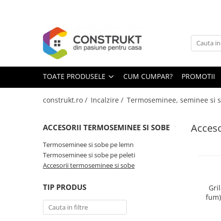
Toate Produsele
Incalzire
Centrale termice
TOATE PRODUSELE
CUM CUMPAR?
PROMOTII
Termoseminee, seminee si sobe
Cazane pe combustibil solid
construkt.ro /
Incalzire /
Termoseminee, seminee si 
Cazane pe combustibil gazos/lichid
Acceso
ACCESORII TERMOSEMINEE SI SOBE
Termostate de ambient
Aeroterme si destratificatoare de
Termoseminee si sobe pe lemn
aer
Termoseminee si sobe pe peleti
Accesorii termoseminee si sobe
Radiatoare si convectoare
Incalzire in pardoseala
TIP PRODUS
Gri
fum)
Panouri radiante si incalzitoare cu
pent
infrarosu
pe p