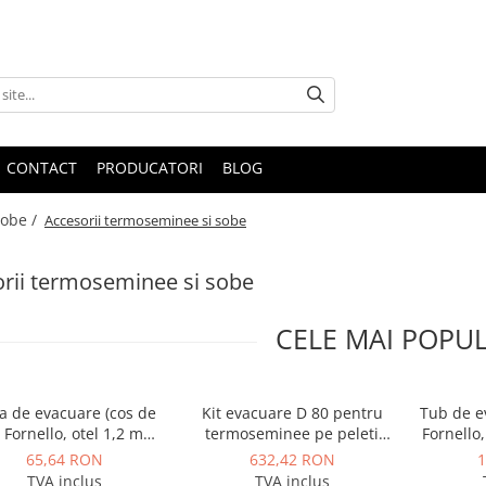
CONTACT
PRODUCATORI
BLOG
sobe /
Accesorii termoseminee si sobe
rii termoseminee si sobe
CELE MAI POPU
la de evacuare (cos de
Kit evacuare D 80 pentru
Tub de e
 Fornello, otel 1,2 mm,
termoseminee pe peleti
Fornello
ru centrale si seminee
Dominus
central
65,64 RON
632,42 RON
1
eleti, diametru 80 mm,
pe pelet
TVA inclus
TVA inclus