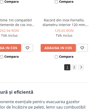
Compara
Compara
ltime 1m compatibil
Racord din inox Fornello,
elemente de cos inox
diametru interior 120 mm,
, dublu perete inox-
pentru centrale pe lemn,
252,94 RON
129,65 RON
 izolatie din vata
carbune si peleti
TVA inclus
TVA inclus
ca 40 mm, diametru
or 120 mm, pentru
 pe lemn, carbune si
GA IN COS
ADAUGA IN COS
peleti
Compara
Compara
1
2
ură și eficientă
onente esențiale pentru evacuarea gazelor
lor de încălzire pe peleți, lemn sau combustibil