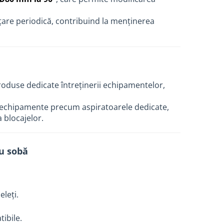
ățare periodică, contribuind la menținerea
oduse dedicate întreținerii echipamentelor,
ă echipamente precum aspiratoarele dedicate,
 blocajelor.
u sobă
leți.
tibile.