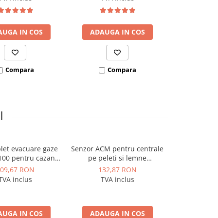
 1 m, etansare cu
diametru 80 mm, etansare
garnitura
cu garnitura, 90 grade
AUGA IN COS
ADAUGA IN COS
ADAUGA
Compara
Compara
Co
I
let evacuare gaze
Senzor ACM pentru centrale
Kit complet 
100 pentru cazane
pe peleti si lemne
arse DN80 p
leti 25kW KEPO
Thermostahl
pe peleti
09,67 RON
132,87 RON
527,
TVA inclus
TVA inclus
TVA 
AUGA IN COS
ADAUGA IN COS
ADAUGA