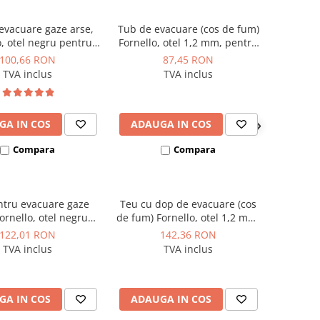
evacuare gaze arse,
Tub de evacuare (cos de fum)
o, otel negru pentru
Fornello, otel 1,2 mm, pentru
 si termoseminee pe
centrale si seminee pe peleti,
100,66 RON
87,45 RON
, diametru 80 mm,
diametru 100 mm, lungime
TVA inclus
TVA inclus
e 1 m, etansare cu
0.5 metri, garnitura siliconica
garnitura
inclusa
GA IN COS
ADAUGA IN COS
Compara
Compara
ntru evacuare gaze
Teu cu dop de evacuare (cos
ornello, otel negru
de fum) Fornello, otel 1,2 mm,
tru centrale si
pentru centrale si seminee pe
122,01 RON
142,36 RON
eminee pe peleti,
peleti, diametru 100 mm,
TVA inclus
TVA inclus
u 100 mm, etansare
garnitura siliconica inclusa
rnitura, 90 grade
GA IN COS
ADAUGA IN COS