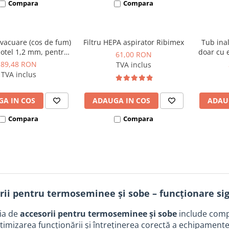
Compara
Compara
evacuare (cos de fum)
Filtru HEPA aspirator Ribimex
Tub ina
 otel 1,2 mm, pentru
doar cu 
61,00 RON
si seminee pe peleti,
Fornello
89,48 RON
TVA inclus
 100 mm, garnitura
inox,
TVA inclus
iconica inclusa
bazalti
interi
A IN COS
ADAUGA IN COS
centrale
ADAU
Compara
Compara
rii pentru termoseminee și sobe – funcționare sig
ia de
accesorii pentru termoseminee și sobe
include comp
timizarea funcționării și întreținerea corectă a echipamente