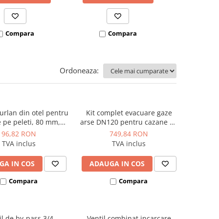
Compara
Compara
Co
Ordoneaza:
urlan din otel pentru
Kit complet evacuare gaze
 pe peleti, 80 mm,
arse DN120 pentru cazane pe
gru, Kolo Tech
peleti 35kW KEPO
96,82 RON
749,84 RON
TVA inclus
TVA inclus
GA IN COS
ADAUGA IN COS
Compara
Compara
il de by-pass 3/4
Ventil combinat incarcare