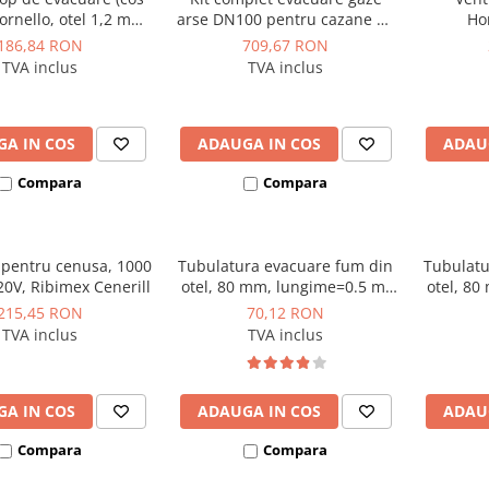
ornello, otel 1,2 mm,
arse DN100 pentru cazane pe
Ho
ntrale si seminee pe
peleti 25kW KEPO
186,84 RON
709,67 RON
, diametru 80 mm,
TVA inclus
TVA inclus
a siliconica inclusa
A IN COS
ADAUGA IN COS
ADAU
Compara
Compara
 pentru cenusa, 1000
Tubulatura evacuare fum din
Tubulatu
220V, Ribimex Cenerill
otel, 80 mm, lungime=0.5 m,
otel, 80
negru, Kolo Tech
ne
215,45 RON
70,12 RON
TVA inclus
TVA inclus
A IN COS
ADAUGA IN COS
ADAU
Compara
Compara