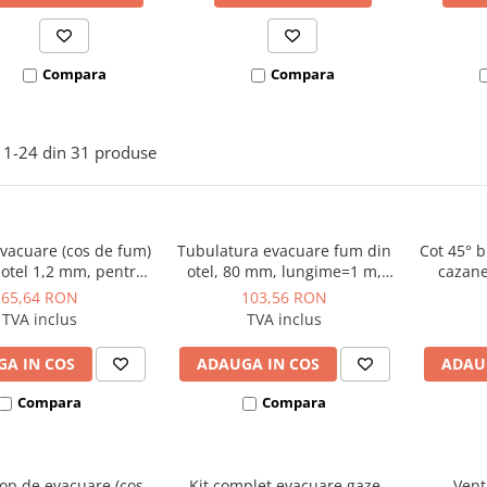
Compara
Compara
1-
24
din
31
produse
evacuare (cos de fum)
Tubulatura evacuare fum din
Cot 45° b
 otel 1,2 mm, pentru
otel, 80 mm, lungime=1 m,
cazane
si seminee pe peleti,
negru, Kolo Tech
ne
65,64 RON
103,56 RON
u 80 mm, garnitura
TVA inclus
TVA inclus
iconica inclusa
A IN COS
ADAUGA IN COS
ADAU
Compara
Compara
op de evacuare (cos
Kit complet evacuare gaze
Vent