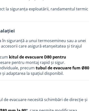
ect la siguranța exploatării, randamentul termic
alației
a în siguranță a unui termosemineu sau a unei
accesorii care asigură etanșeitatea și tirajul
recum
kitul de evacuare D80 pentru
esare pentru montaj rapid și sigur.
 individuale, precum
tubul de evacuare fum Ø80
 și adaptarea la spațiul disponibil.
ul de evacuare necesită schimbări de direcție și
 Ø80 mm la 90
°
, care permite modificarea