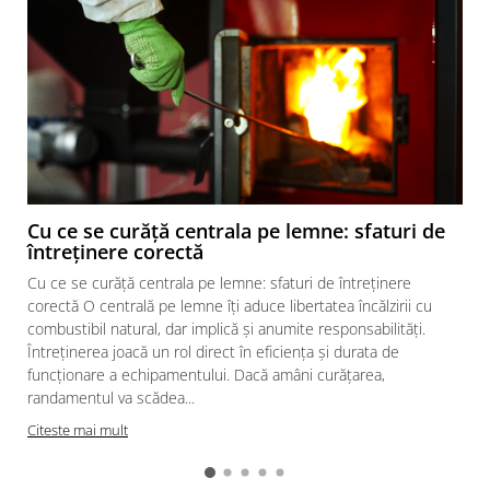
Cu ce se curăță centrala pe lemne: sfaturi de
întreținere corectă
Cu ce se curăță centrala pe lemne: sfaturi de întreținere
corectă O centrală pe lemne îți aduce libertatea încălzirii cu
combustibil natural, dar implică și anumite responsabilități.
Întreținerea joacă un rol direct în eficiența și durata de
funcționare a echipamentului. Dacă amâni curățarea,
randamentul va scădea...
Citeste mai mult