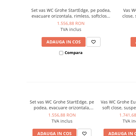
Dulapuri pentru climatizare
Set vas WC Grohe StartEdge, pe podea,
Vas W
Unitati motocondensante
evacuare orizontala, rimless, softclose,
close,
alb
fi
Sisteme evaporative de climatizare
1.556,88 RON
TVA inclus
Ventilatoare pentru baie
Ventilatoare pentru tubulatura
ADAUGA IN COS
Filtrare si odorizare aer
Compara
Recuperatoare de caldura
Accesorii echipamente de
ventilatie si climatizare
Instalatii de apa si canalizare
Alimentare cu apa
Set vas WC Grohe StartEdge, pe
Vas WC Grohe Eu
Canalizare interioara
podea, evacuare orizontala,
soft close, suspe
Canalizare exterioara
rimless, softclose, alb
capac WC, fixar
1.556,88 RON
1.741,6
fixare,
Canalizare pluviala
TVA inclus
TVA in
Distributie apa
ADAUGA IN COS
ADAUGA IN 