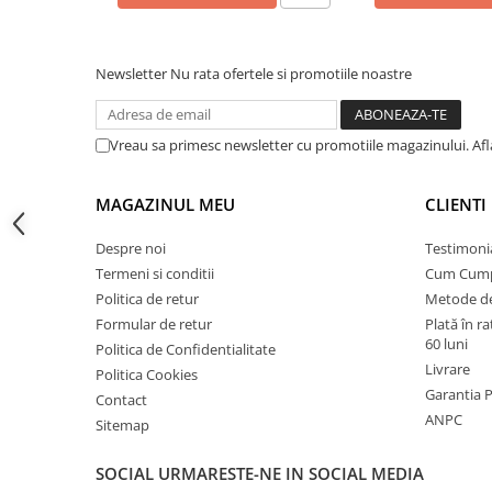
Instalatii de gaz
Tevi PEHD gaz
Newsletter
Nu rata ofertele si promotiile noastre
Fitinguri gaz
Vane de gaz si robineti
Aparate sudura si dispozitive gaz
Vreau sa primesc newsletter cu promotiile magazinului. Af
Izolatii tehnice
MAGAZINUL MEU
CLIENTI
Izolatii pentru aer conditionat
Izolatii pentru sisteme solare
Despre noi
Testimoni
Termeni si conditii
Cum Cum
Izolatii pentru tevi si conducte
Politica de retur
Metode de
Polistiren expandat
Formular de retur
Plată în r
Vata minerala bazaltica
60 luni
Politica de Confidentialitate
Livrare
Politica Cookies
Automatizari si elemente de
Garantia 
automatizare
Contact
ANPC
Sitemap
Automatizari panouri solare
Grupuri de circulatie
SOCIAL
URMARESTE-NE IN SOCIAL MEDIA