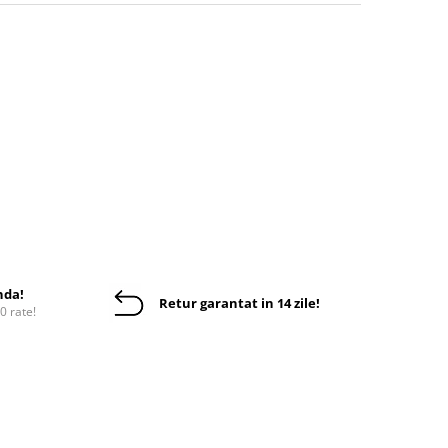
nda!
Retur garantat in 14 zile!
10 rate!