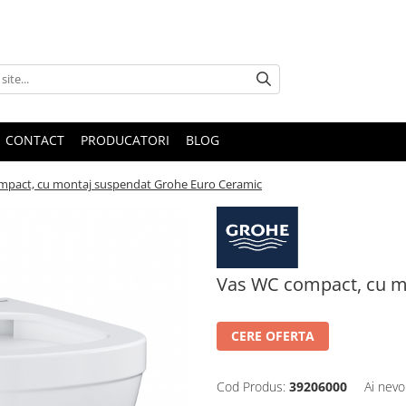
CONTACT
PRODUCATORI
BLOG
mpact, cu montaj suspendat Grohe Euro Ceramic
Vas WC compact, cu m
CERE OFERTA
Cod Produs:
39206000
Ai nevo