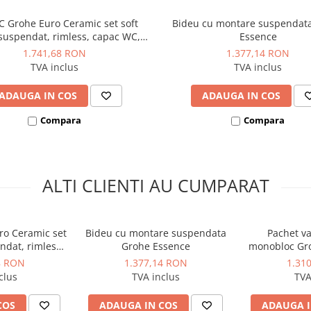
C Grohe Euro Ceramic set soft
Bideu cu montare suspendat
 suspendat, rimless, capac WC,
Essence
xare ascunsa, set fixare, alb
1.741,68 RON
1.377,14 RON
TVA inclus
TVA inclus
ADAUGA IN COS
ADAUGA IN COS
Compara
Compara
ALTI CLIENTI AU CUMPARAT
ro Ceramic set
Bideu cu montare suspendata
Pachet va
ndat, rimless,
Grohe Essence
monobloc Gr
e ascunsa, set
8 RON
1.377,14 RON
1.31
 alb
clus
TVA inclus
TVA
COS
ADAUGA IN COS
ADAUGA I