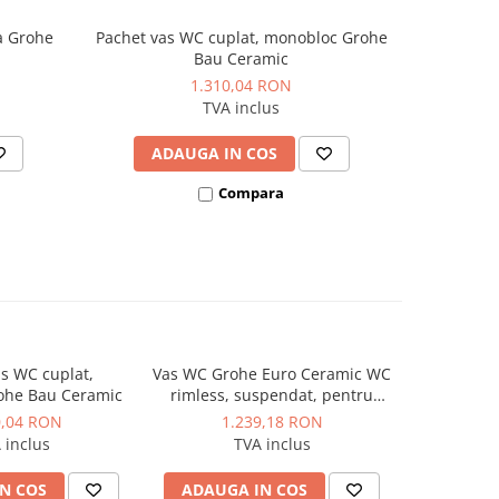
a Grohe
Pachet vas WC cuplat, monobloc Grohe
Vas WC Gro
Bau Ceramic
suspendat
triple vort
1.310,04 RON
WC, so
TVA inclus
ADAUGA IN COS
AD
Compara
s WC cuplat,
Vas WC Grohe Euro Ceramic WC
Vas WC mo
ohe Bau Ceramic
rimless, suspendat, pentru
fara capac
rezervor incastrat, triple vortex,
rimle
0,04 RON
1.239,18 RON
1.
evacuare orizontala, capac WC,
 inclus
TVA inclus
soft close, Pure guard, alb
N COS
ADAUGA IN COS
ADAUG