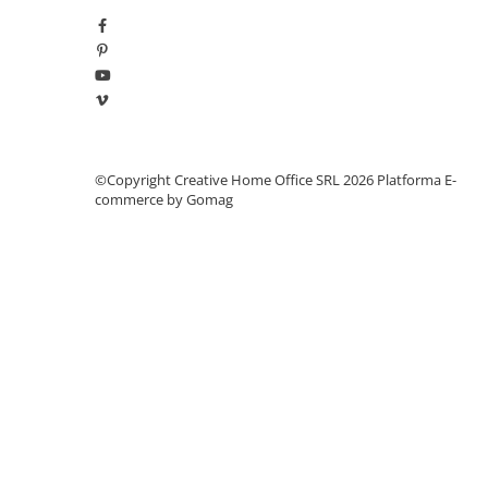
Manometre, presostate si
termostate
Regulatoare electronice
Vane si servomotoare
Servoregulatoare
Termostate pentru ventilo-
©Copyright Creative Home Office SRL 2026
Platforma E-
convectori
commerce by Gomag
Ventile termice de amestec
Traductoare
UPS-uri si stabilizatoare de
tensiune
Ventile liniare
Ventile electromagnetice
Automatizare centrala termica
Termostate aplicatii industriale
Accesorii pentru echipamente