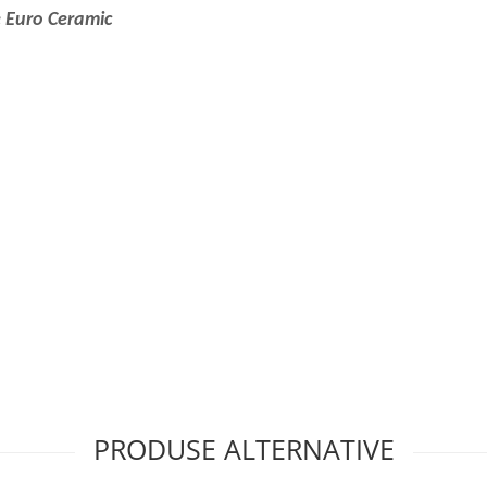
 Euro Ceramic
nse
cteriană PureGuard(00H)
 (soft close) și 39 331 001
PRODUSE ALTERNATIVE