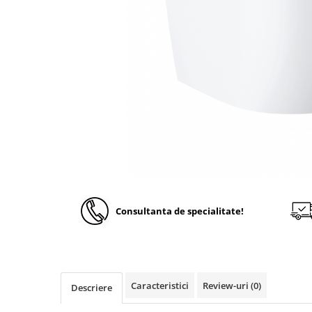
Solutii de curatare si tratare
Schimbatoare de caldura
Pompe de caldura
Contoare energie termica
Sisteme de degivrare
Incalzitoare pe motorina / gaz
Generatoare de abur
Distribuitoare si butelii de
egalizare
Pompe de circulatie si accesorii
Consultanta de specialitate!
Vase de expansiune termice
Detectoare si regulatoare de gaz si
fum
Producere apa calda menajera
Caracteristici
Review-uri
(0)
Boilere
Descriere
Rezervoare de acumulare