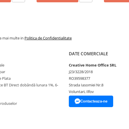
la mai multe in
Politica de Confidentialitate
DATE COMERCIALE
ale
Creative Home Office SRL
par
J23/3228/2018
 Plata
RO39598377
ate BT Direct dobândă lunara 1%, 6-
Strada Iasomiei Nr.8
Voluntari, Ilfov
Contacteaza-ne
Produselor