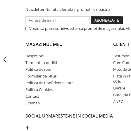
Instalatii de gaz
Newsletter
Nu rata ofertele si promotiile noastre
Tevi PEHD gaz
Fitinguri gaz
Vreau sa primesc newsletter cu promotiile magazinului. Af
Vane de gaz si robineti
Aparate sudura si dispozitive gaz
MAGAZINUL MEU
CLIENTI
Izolatii tehnice
Izolatii pentru aer conditionat
Despre noi
Testimoni
Termeni si conditii
Cum Cum
Izolatii pentru sisteme solare
Politica de retur
Metode de
Izolatii pentru tevi si conducte
Formular de retur
Plată în r
60 luni
Polistiren expandat
Politica de Confidentialitate
Livrare
Politica Cookies
Vata minerala bazaltica
Garantia 
Contact
Automatizari si elemente de
ANPC
Sitemap
automatizare
Automatizari panouri solare
SOCIAL
URMARESTE-NE IN SOCIAL MEDIA
Grupuri de circulatie