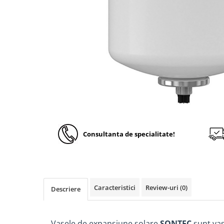
Solutii de curatare si tratare
Schimbatoare de caldura
Pompe de caldura
Contoare energie termica
Sisteme de degivrare
Incalzitoare pe motorina / gaz
Generatoare de abur
Distribuitoare si butelii de
egalizare
Consultanta de specialitate!
Pompe de circulatie si accesorii
Vase de expansiune termice
Detectoare si regulatoare de gaz si
fum
Caracteristici
Review-uri
(0)
Descriere
Producere apa calda menajera
Boilere
Rezervoare de acumulare
Vasele de expansiune solare
SONTEC
sunt va