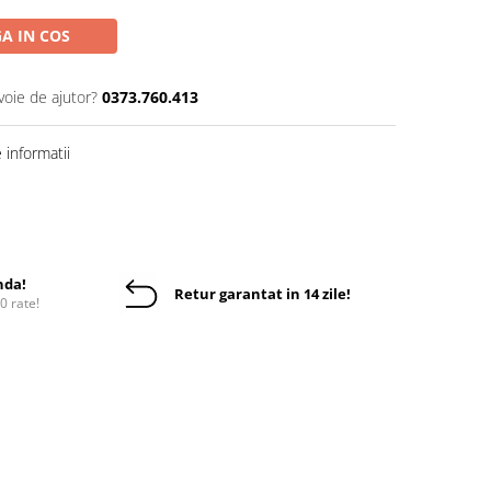
A IN COS
voie de ajutor?
0373.760.413
informatii
nda!
Retur garantat in 14 zile!
10 rate!