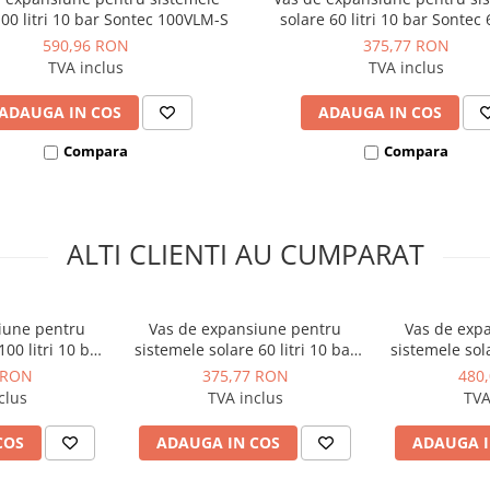
100 litri 10 bar Sontec 100VLM-S
solare 60 litri 10 bar Sontec
590,96 RON
375,77 RON
TVA inclus
TVA inclus
ADAUGA IN COS
ADAUGA IN COS
Compara
Compara
ALTI CLIENTI AU CUMPARAT
iune pentru
Vas de expansiune pentru
Vas de exp
00 litri 10 bar
sistemele solare 60 litri 10 bar
sistemele sola
00VLM-S
Sontec 60VL-S
Sonte
 RON
375,77 RON
480
clus
TVA inclus
TVA
COS
ADAUGA IN COS
ADAUGA I