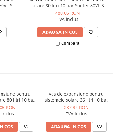
 60VL-S
solare 80 litri 10 bar Sontec 80VL-S
solare 
480,05 RON
TVA inclus
ADAUGA IN COS
AD
Compara
ansiune pentru
Vas de expansiune pentru
re 80 litri 10 bar
sistemele solare 36 litri 10 bar
c 80VL-S
Sontec 36V-S
,05 RON
287,34 RON
 inclus
TVA inclus
N COS
ADAUGA IN COS