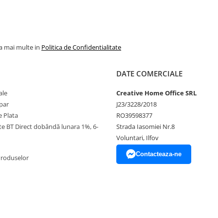
la mai multe in
Politica de Confidentialitate
DATE COMERCIALE
ale
Creative Home Office SRL
par
J23/3228/2018
 Plata
RO39598377
ate BT Direct dobândă lunara 1%, 6-
Strada Iasomiei Nr.8
Voluntari, Ilfov
Contacteaza-ne
Produselor