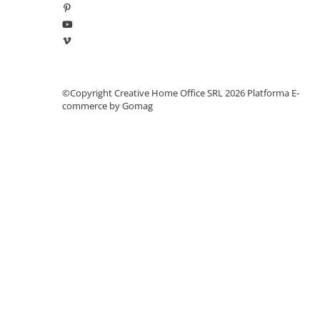
Manometre, presostate si
termostate
Regulatoare electronice
Vane si servomotoare
Servoregulatoare
©Copyright Creative Home Office SRL 2026
Platforma E-
Termostate pentru ventilo-
commerce by Gomag
convectori
Ventile termice de amestec
Traductoare
UPS-uri si stabilizatoare de
tensiune
Ventile liniare
Ventile electromagnetice
Automatizare centrala termica
Termostate aplicatii industriale
Accesorii pentru echipamente