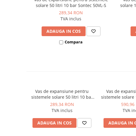
Presiune preincarcare: 2 bar
Dulapuri pentru climatizare
solare 50 litri 10 bar Sontec 50VL-S
solare 
Inaltime: 430 mm
289,34 RON
Unitati motocondensante
Diametru: 300 mm
TVA inclus
Sisteme evaporative de climatizare
Conexiune: 1"
Suport de pardoseala: NU
ADAUGA IN COS
Ventilatoare pentru baie
Ventilatoare pentru tubulatura
Compara
Filtrare si odorizare aer
Recuperatoare de caldura
Accesorii echipamente de
ventilatie si climatizare
Instalatii de apa si canalizare
Vas de expansiune pentru
Vas de expans
Alimentare cu apa
sistemele solare 50 litri 10 bar
sistemele solare 1
Canalizare interioara
Sontec 50VL-S
Sontec 1
289,34 RON
590,96
TVA inclus
TVA in
Canalizare exterioara
Canalizare pluviala
ADAUGA IN COS
ADAUGA IN 
Distributie apa