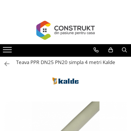
Toate Produsele
Incalzire
Centrale termice
Termoseminee, seminee si sobe
Cazane pe combustibil solid
Teava PPR DN25 PN20 simpla 4 metri Kalde
Cazane pe combustibil gazos/lichid
Termostate de ambient
Aeroterme si destratificatoare de
aer
Radiatoare si convectoare
Incalzire in pardoseala
Panouri radiante si incalzitoare cu
infrarosu