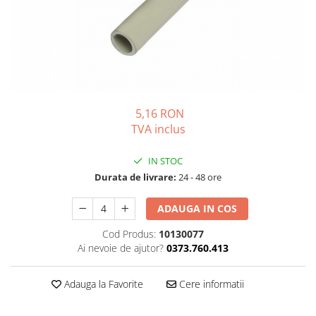
Solutii de curatare si tratare
Schimbatoare de caldura
Pompe de caldura
Contoare energie termica
Sisteme de degivrare
Incalzitoare pe motorina / gaz
5,16 RON
TVA inclus
Generatoare de abur
Distribuitoare si butelii de
IN STOC
egalizare
Durata de livrare:
24 - 48 ore
Pompe de circulatie si accesorii
ADAUGA IN COS
Vase de expansiune termice
Cod Produs:
10130077
Detectoare si regulatoare de gaz si
Ai nevoie de ajutor?
0373.760.413
fum
Producere apa calda menajera
Adauga la Favorite
Cere informatii
Boilere
Rezervoare de acumulare