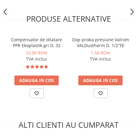
Dulapuri pentru climatizare
Unitati motocondensante
PRODUSE ALTERNATIVE
Sisteme evaporative de climatizare
Ventilatoare pentru baie
Compensator de dilatare
Dop proba presiune Valrom
Ventilatoare pentru tubulatura
PPR Ekoplastik gri D. 32
VALDuotherm D. 1/2''FE
Filtrare si odorizare aer
33,00 RON
1,58 RON
TVA inclus
TVA inclus
Recuperatoare de caldura
Accesorii echipamente de
ventilatie si climatizare
ADAUGA IN COS
ADAUGA IN COS
Instalatii de apa si canalizare
Alimentare cu apa
Canalizare interioara
Canalizare exterioara
Canalizare pluviala
ALTI CLIENTI AU CUMPARAT
Distributie apa