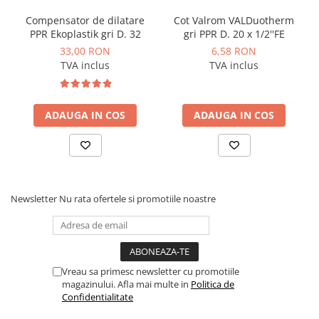
Instalatii de gaz
Compensator de dilatare
Cot Valrom VALDuotherm
Tevi PEHD gaz
PPR Ekoplastik gri D. 32
gri PPR D. 20 x 1/2''FE
Fitinguri gaz
33,00 RON
6,58 RON
TVA inclus
TVA inclus
Vane de gaz si robineti
Aparate sudura si dispozitive gaz
Izolatii tehnice
ADAUGA IN COS
ADAUGA IN COS
Izolatii pentru aer conditionat
Izolatii pentru sisteme solare
Izolatii pentru tevi si conducte
Newsletter
Nu rata ofertele si promotiile noastre
Polistiren expandat
Vata minerala bazaltica
Automatizari si elemente de
automatizare
Vreau sa primesc newsletter cu promotiile
Automatizari panouri solare
magazinului. Afla mai multe in
Politica de
Confidentialitate
Grupuri de circulatie