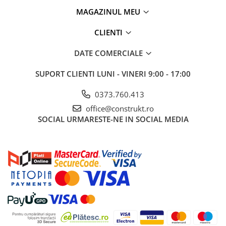
Manometre, presostate si
termostate
MAGAZINUL MEU
Regulatoare electronice
CLIENTI
Vane si servomotoare
DATE COMERCIALE
Servoregulatoare
SUPORT CLIENTI
LUNI - VINERI 9:00 - 17:00
Termostate pentru ventilo-
convectori
0373.760.413
Ventile termice de amestec
office@construkt.ro
Traductoare
SOCIAL
URMARESTE-NE IN SOCIAL MEDIA
UPS-uri si stabilizatoare de
tensiune
Ventile liniare
Ventile electromagnetice
Automatizare centrala termica
Termostate aplicatii industriale
Accesorii pentru echipamente