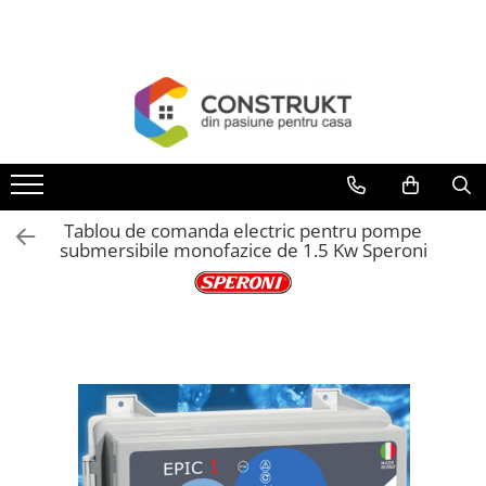
Toate Produsele
Incalzire
Centrale termice
Termoseminee, seminee si sobe
Cazane pe combustibil solid
Tablou de comanda electric pentru pompe
Cazane pe combustibil gazos/lichid
submersibile monofazice de 1.5 Kw Speroni
Termostate de ambient
Aeroterme si destratificatoare de
aer
Radiatoare si convectoare
Incalzire in pardoseala
Panouri radiante si incalzitoare cu
infrarosu