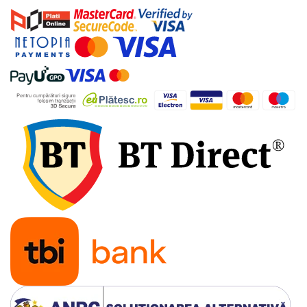
industriale
Echipamente pentru tratarea si
pomparea apei
Pompe submersibile
Pompe de suprafata
Pompe pentru piscine
Motopompe
Hidrofoare
Vase de expansiune pentru
hidrofor
Grupuri de pompare apa
Rezervoare apa si accesorii stocare
Echipamente de filtrare si
dedurizare apa
Contoare de apa - Apometre
Camine apometru