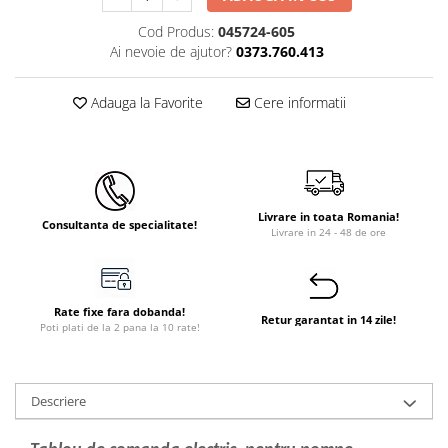
Instant apa calda pe gaz / GPL
Cod Produs:
045724-605
Ai nevoie de ajutor?
0373.760.413
Panouri solare si fotovoltaice
Panouri solare cu tuburi vidate
Adauga la Favorite
Cere informatii
Panouri solare plane
Pachete complete panouri solare
Echipamente pentru panouri
solare
Livrare in toata Romania!
Consultanta de specialitate!
Panouri solare fotovoltaice
Livrare in 24 - 48 de ore
Ventilatie si climatizare
Aparate de aer conditionat
Rate fixe fara dobanda!
Perdele de aer
Retur garantat in 14 zile!
Poti plati de la 2 pana la 10 rate!
Ventiloconvectoare si sisteme VRF
Chillere
Descriere
Rooftop-uri pentru racire si
incalzire