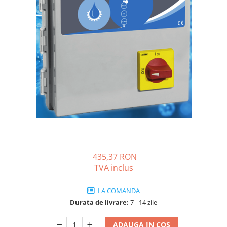
Solutii de curatare si tratare
Schimbatoare de caldura
Pompe de caldura
Contoare energie termica
Sisteme de degivrare
Incalzitoare pe motorina / gaz
Generatoare de abur
Distribuitoare si butelii de
egalizare
Pompe de circulatie si accesorii
Vase de expansiune termice
435,37 RON
TVA inclus
Detectoare si regulatoare de gaz si
fum
LA COMANDA
Producere apa calda menajera
Durata de livrare:
7 - 14 zile
Boilere
Rezervoare de acumulare
ADAUGA IN COS