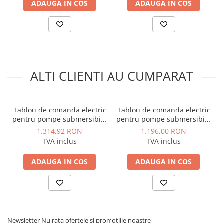
ADAUGA IN COS
ADAUGA IN COS
Instalatii de gaz
Tevi PEHD gaz
Fitinguri gaz
Vane de gaz si robineti
Aparate sudura si dispozitive gaz
ALTI CLIENTI AU CUMPARAT
Izolatii tehnice
Izolatii pentru aer conditionat
Izolatii pentru sisteme solare
Tablou de comanda electric
Tablou de comanda electric
pentru pompe submersibile
pentru pompe submersibile
Izolatii pentru tevi si conducte
trifazice de 10HP-15HP
trifazice de 0,55HP-10HP
1.314,92 RON
1.196,00 RON
Speroni ATL Epic1-400/15
Speroni ATL Epic1-400/10
Polistiren expandat
TVA inclus
TVA inclus
Vata minerala bazaltica
ADAUGA IN COS
ADAUGA IN COS
Automatizari si elemente de
automatizare
Automatizari panouri solare
Grupuri de circulatie
Newsletter
Nu rata ofertele si promotiile noastre