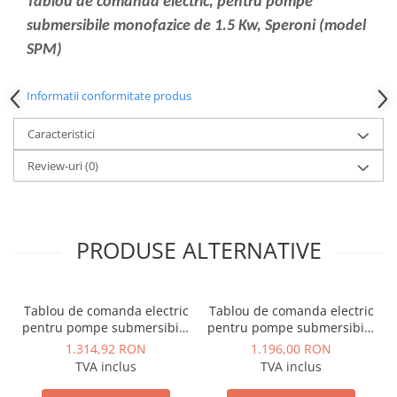
Tablou de comanda electric, pentru pompe
Dulapuri pentru climatizare
submersibile monofazice de 1.5 Kw, Speroni (model
Unitati motocondensante
SPM)
Sisteme evaporative de climatizare
Ventilatoare pentru baie
Informatii conformitate produs
Ventilatoare pentru tubulatura
Caracteristici
Filtrare si odorizare aer
Review-uri
(0)
Recuperatoare de caldura
Accesorii echipamente de
ventilatie si climatizare
PRODUSE ALTERNATIVE
Instalatii de apa si canalizare
Alimentare cu apa
Canalizare interioara
Tablou de comanda electric
Tablou de comanda electric
Canalizare exterioara
pentru pompe submersibile
pentru pompe submersibile
trifazice de 10HP-15HP
trifazice de 0,55HP-10HP
1.314,92 RON
1.196,00 RON
Canalizare pluviala
Speroni ATL Epic1-400/15
Speroni ATL Epic1-400/10
TVA inclus
TVA inclus
Distributie apa