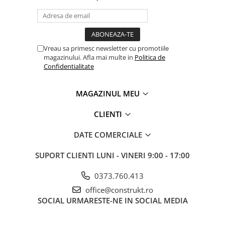
Manometre, presostate si
termostate
Regulatoare electronice
Vane si servomotoare
Vreau sa primesc newsletter cu promotiile
magazinului. Afla mai multe in
Politica de
Servoregulatoare
Confidentialitate
Termostate pentru ventilo-
convectori
MAGAZINUL MEU
Ventile termice de amestec
CLIENTI
Traductoare
UPS-uri si stabilizatoare de
DATE COMERCIALE
tensiune
SUPORT CLIENTI
LUNI - VINERI 9:00 - 17:00
Ventile liniare
Ventile electromagnetice
0373.760.413
Automatizare centrala termica
office@construkt.ro
SOCIAL
URMARESTE-NE IN SOCIAL MEDIA
Termostate aplicatii industriale
Accesorii pentru echipamente