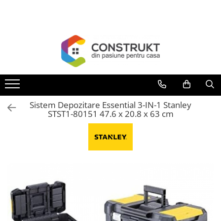
Toate Produsele
Incalzire
Centrale termice
Termoseminee, seminee si sobe
Cazane pe combustibil solid
Sistem Depozitare Essential 3-IN-1 Stanley
Cazane pe combustibil gazos/lichid
STST1-80151 47.6 x 20.8 x 63 cm
Termostate de ambient
Aeroterme si destratificatoare de
aer
Radiatoare si convectoare
Incalzire in pardoseala
Panouri radiante si incalzitoare cu
infrarosu