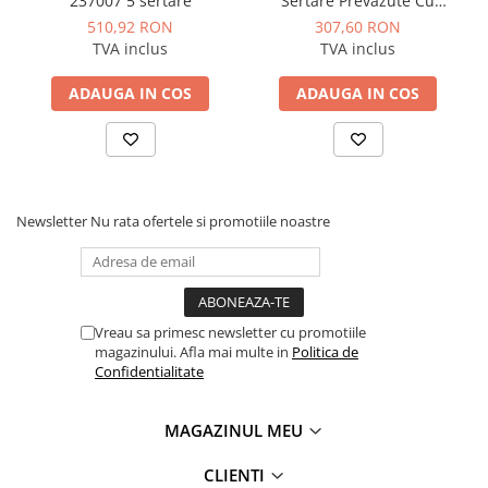
237007 5 sertare
Sertare Prevazute Cu
Manometre, presostate si
Separatoare Ajustabile
termostate
510,92 RON
307,60 RON
DeWalt DWST1-70706
TVA inclus
TVA inclus
Regulatoare electronice
Vane si servomotoare
ADAUGA IN COS
ADAUGA IN COS
Servoregulatoare
Termostate pentru ventilo-
convectori
Ventile termice de amestec
Newsletter
Nu rata ofertele si promotiile noastre
Traductoare
UPS-uri si stabilizatoare de
tensiune
Vreau sa primesc newsletter cu promotiile
Ventile liniare
magazinului. Afla mai multe in
Politica de
Ventile electromagnetice
Confidentialitate
Automatizare centrala termica
MAGAZINUL MEU
Termostate aplicatii industriale
Accesorii pentru echipamente
CLIENTI