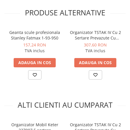
Instalatii de gaz
PRODUSE ALTERNATIVE
Tevi PEHD gaz
Fitinguri gaz
Vane de gaz si robineti
Geanta scule profesionala
Organizator TSTAK IV Cu 2
Aparate sudura si dispozitive gaz
Stanley Fatmax 1-93-950
Sertare Prevazute Cu
Separatoare Ajustabile
157,24 RON
307,60 RON
Izolatii tehnice
DeWalt DWST1-70706
TVA inclus
TVA inclus
Izolatii pentru aer conditionat
ADAUGA IN COS
ADAUGA IN COS
Izolatii pentru sisteme solare
Izolatii pentru tevi si conducte
Polistiren expandat
Vata minerala bazaltica
Automatizari si elemente de
ALTI CLIENTI AU CUMPARAT
automatizare
Automatizari panouri solare
Grupuri de circulatie
Organizator Mobil Keter
Organizator TSTAK IV Cu 2