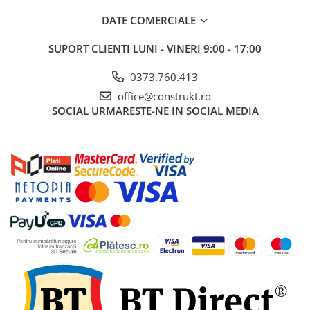
industriale
DATE COMERCIALE
Echipamente pentru tratarea si
pomparea apei
SUPORT CLIENTI
LUNI - VINERI 9:00 - 17:00
Pompe submersibile
0373.760.413
Pompe de suprafata
office@construkt.ro
Pompe pentru piscine
SOCIAL
URMARESTE-NE IN SOCIAL MEDIA
Motopompe
Hidrofoare
Vase de expansiune pentru
hidrofor
Grupuri de pompare apa
Rezervoare apa si accesorii stocare
Echipamente de filtrare si
dedurizare apa
Contoare de apa - Apometre
Camine apometru