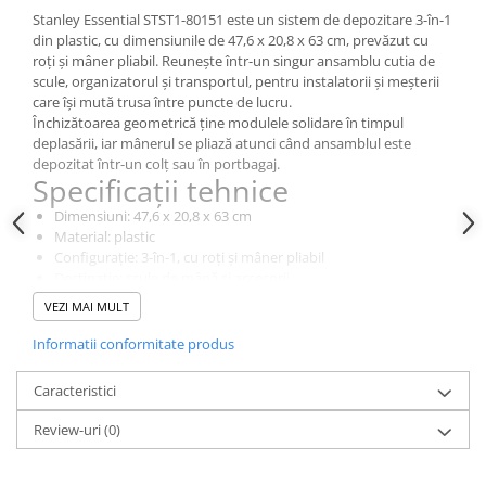
Dulapuri pentru climatizare
Stanley Essential STST1-80151 este un sistem de depozitare 3-în-1
din plastic, cu dimensiunile de 47,6 x 20,8 x 63 cm, prevăzut cu
Unitati motocondensante
roți și mâner pliabil. Reunește într-un singur ansamblu cutia de
Sisteme evaporative de climatizare
scule, organizatorul și transportul, pentru instalatorii și meșterii
care își mută trusa între puncte de lucru.
Ventilatoare pentru baie
Închizătoarea geometrică ține modulele solidare în timpul
deplasării, iar mânerul se pliază atunci când ansamblul este
Ventilatoare pentru tubulatura
depozitat într-un colț sau în portbagaj.
Filtrare si odorizare aer
Specificații tehnice
Recuperatoare de caldura
Dimensiuni: 47,6 x 20,8 x 63 cm
Material: plastic
Accesorii echipamente de
Configurație: 3-în-1, cu roți și mâner pliabil
ventilatie si climatizare
Destinație: scule de mână și accesorii
Tip utilizare: profesional
Instalatii de apa si canalizare
VEZI MAI MULT
Alimentare cu apa
Informatii conformitate produs
Canalizare interioara
Caracteristici
Canalizare exterioara
Review-uri
(0)
Canalizare pluviala
Distributie apa