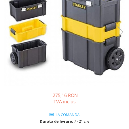
Solutii de curatare si tratare
Schimbatoare de caldura
Pompe de caldura
Contoare energie termica
Sisteme de degivrare
Incalzitoare pe motorina / gaz
Generatoare de abur
Distribuitoare si butelii de
egalizare
Pompe de circulatie si accesorii
Vase de expansiune termice
275,16 RON
Detectoare si regulatoare de gaz si
TVA inclus
fum
Producere apa calda menajera
LA COMANDA
Boilere
Durata de livrare:
7 - 21 zile
Rezervoare de acumulare