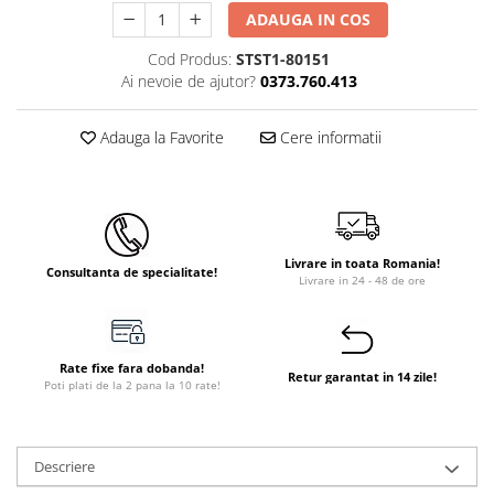
ADAUGA IN COS
Instant apa calda pe gaz / GPL
Cod Produs:
STST1-80151
Panouri solare si fotovoltaice
Ai nevoie de ajutor?
0373.760.413
Panouri solare cu tuburi vidate
Panouri solare plane
Adauga la Favorite
Cere informatii
Pachete complete panouri solare
Echipamente pentru panouri
solare
Panouri solare fotovoltaice
Livrare in toata Romania!
Consultanta de specialitate!
Livrare in 24 - 48 de ore
Ventilatie si climatizare
Aparate de aer conditionat
Perdele de aer
Rate fixe fara dobanda!
Retur garantat in 14 zile!
Ventiloconvectoare si sisteme VRF
Poti plati de la 2 pana la 10 rate!
Chillere
Rooftop-uri pentru racire si
Descriere
incalzire