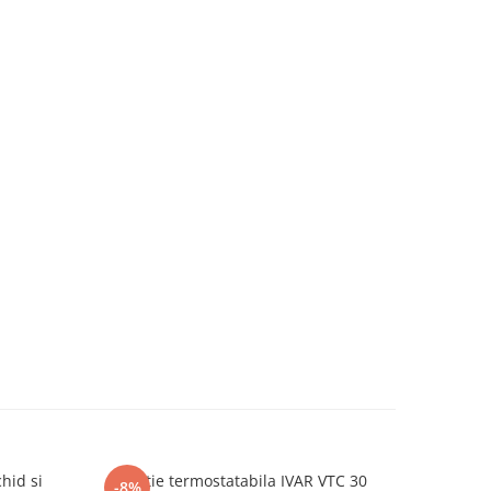
hid si
Insertie termostatabila IVAR VTC 30
Cap termos
-8%
NOU