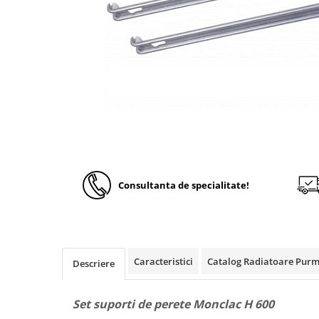
Solutii de curatare si tratare
Schimbatoare de caldura
Pompe de caldura
Contoare energie termica
Sisteme de degivrare
Incalzitoare pe motorina / gaz
Generatoare de abur
Distribuitoare si butelii de
egalizare
Consultanta de specialitate!
Pompe de circulatie si accesorii
Vase de expansiune termice
Detectoare si regulatoare de gaz si
fum
Caracteristici
Catalog Radiatoare Pur
Descriere
Producere apa calda menajera
Boilere
Set suporti de perete Monclac H 600
Rezervoare de acumulare