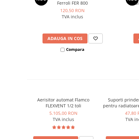
Ferroli FER 800
posi
Dulapuri pentru climatizare
120,50 RON
Unitati motocondensante
TVA inclus
Sisteme evaporative de climatizare
Ventilatoare pentru baie
ADAUGA IN COS
Ventilatoare pentru tubulatura
Compara
Filtrare si odorizare aer
Recuperatoare de caldura
Accesorii echipamente de
ventilatie si climatizare
Instalatii de apa si canalizare
Alimentare cu apa
Aerisitor automat Flamco
Suporti prinde
Canalizare interioara
FLEXVENT 1/2 toli
pentru radiatoa
(set 2 buc), 
5.105,00 RON
47,80
Canalizare exterioara
Monclac 
TVA inclus
TVA in
Canalizare pluviala
Distributie apa