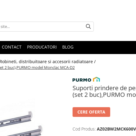
CONTACT
PRODUCATORI
BLOG
Robineti, distribuitoare si accesorii radiatoare /
 (set 2 buc),PURMO model Monclac MCA-D2
Suporti prindere de p
(set 2 buc),PURMO m
CERE OFERTA
Cod Produs:
AZ02BW2MCK600V