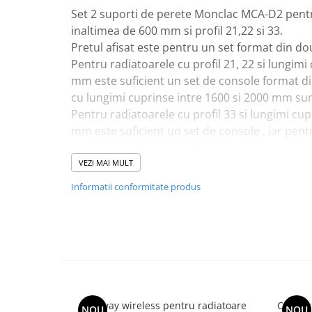
Set 2 suporti de perete Monclac MCA-D2 pentru
Instant apa calda pe gaz / GPL
inaltimea de 600 mm si profil 21,22 si 33.
Panouri solare si fotovoltaice
Pretul afisat este pentru un set format din do
Panouri solare cu tuburi vidate
Pentru radiatoarele cu profil 21, 22 si lungimi
Panouri solare plane
mm este suficient un set de console format din
cu lungimi cuprinse intre 1600 si 2000 mm sun
Pachete complete panouri solare
Pentru radiatoarele cu profil 33 si lungimi cup
Echipamente pentru panouri
mm este suficient un set de console , iar pent
solare
cuprinse intre 1100 si 2000 mm sunt necesare 3
Panouri solare fotovoltaice
VEZI MAI MULT
Ventilatie si climatizare
Informatii conformitate produs
Aparate de aer conditionat
Perdele de aer
Ventiloconvectoare si sisteme VRF
Chillere
Rooftop-uri pentru racire si
incalzire
Gateway wireless pentru radiatoare
Cap ter
NOU
NOU