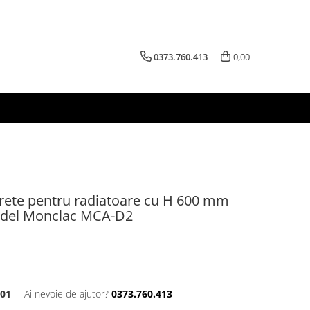
0373.760.413
0,00
erete pentru radiatoare cu H 600 mm
odel Monclac MCA-D2
01
Ai nevoie de ajutor?
0373.760.413