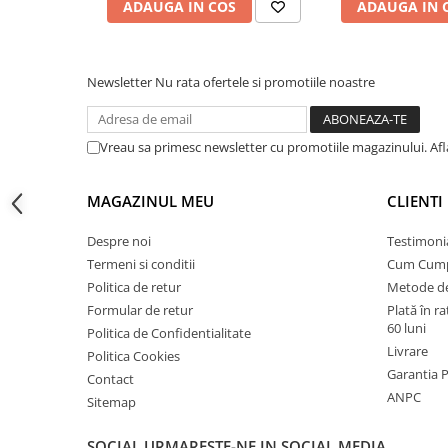
ADAUGA IN COS
ADAUGA IN 
Instalatii de gaz
Tevi PEHD gaz
Fitinguri gaz
Newsletter
Nu rata ofertele si promotiile noastre
Vane de gaz si robineti
Aparate sudura si dispozitive gaz
Vreau sa primesc newsletter cu promotiile magazinului. Af
Izolatii tehnice
Izolatii pentru aer conditionat
MAGAZINUL MEU
CLIENTI
Izolatii pentru sisteme solare
Despre noi
Testimoni
Izolatii pentru tevi si conducte
Termeni si conditii
Cum Cum
Polistiren expandat
Politica de retur
Metode de
Formular de retur
Plată în r
Vata minerala bazaltica
60 luni
Politica de Confidentialitate
Automatizari si elemente de
Livrare
Politica Cookies
automatizare
Garantia 
Contact
Automatizari panouri solare
ANPC
Sitemap
Grupuri de circulatie
SOCIAL
URMARESTE-NE IN SOCIAL MEDIA