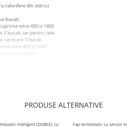
 calorifere din otel cu
ua bucati.
 cuprinse intre 400 si 1400
 2 bucati, iar pentru cele
t necesare 3 bucati.
rinse intre 400 si 1000
ru cele cu lungimi
 , 4 bucati.
PRODUSE ALTERNATIVE
mostatic inteligent (ZIGBEE), cu
Cap termostatic cu senzor lic