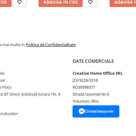
COS
ADAUGA IN COS
ADAUGA I
la mai multe in
Politica de Confidentialitate
DATE COMERCIALE
ale
Creative Home Office SRL
par
J23/3228/2018
 Plata
RO39598377
ate BT Direct dobândă lunara 1%, 6-
Strada Iasomiei Nr.8
Voluntari, Ilfov
Contacteaza-ne
Produselor