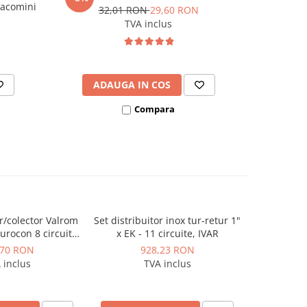
iacomini
32,01 RON
29,60 RON
TVA inclus
ADAUGA IN COS
AD
Compara
or/colector Valrom
Set distribuitor inox tur-retur 1"
Set d
rocon 8 circuite
x EK - 11 circuite, IVAR
debitmetre
 1/4"
,70 RON
928,23 RON
8
 inclus
TVA inclus