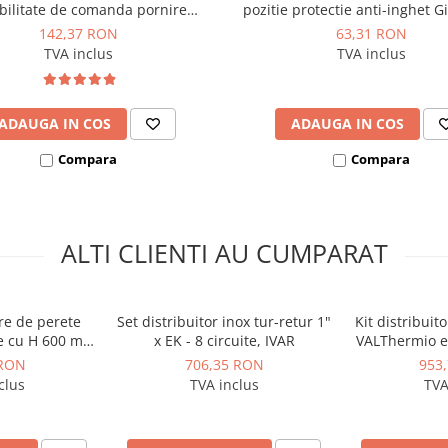
bilitate de comanda pornire
pozitie protectie anti-inghet G
centrala, Ferroli FER 818
142,37 RON
63,31 RON
TVA inclus
TVA inclus
ADAUGA IN COS
ADAUGA IN COS
Compara
Compara
ALTI CLIENTI AU CUMPARAT
re de perete
Set distribuitor inox tur-retur 1"
Kit distribuit
re cu H 600 mm
x EK - 8 circuite, IVAR
VALThermio eu
PURMO model
1
 RON
706,35 RON
953
MCK-108
clus
TVA inclus
TVA