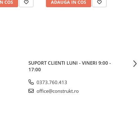
N COS
ADAUGA IN COS
ADAUG
SUPORT CLIENTI
LUNI - VINERI 9:00 -
17:00
0373.760.413
office@construkt.ro