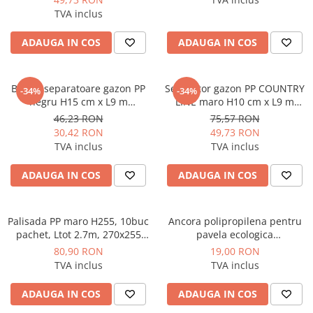
TVA inclus
ADAUGA IN COS
ADAUGA IN COS
Banda separatoare gazon PP
Separator gazon PP COUNTRY
-34%
-34%
negru H15 cm x L9 m
LINE maro H10 cm x L9 m
Vodaland gama Terra
Vodaland gama Terra
46,23 RON
75,57 RON
30,42 RON
49,73 RON
TVA inclus
TVA inclus
ADAUGA IN COS
ADAUGA IN COS
Palisada PP maro H255, 10buc
Ancora polipropilena pentru
pachet, Ltot 2.7m, 270x255
pavela ecologica
Vodaland gama Terra
Hexpave/Bordura NewFixLight
80,90 RON
19,00 RON
Negru 203x16x17 (1pachet =
TVA inclus
TVA inclus
10 buc) Vodaland gama Terra
ADAUGA IN COS
ADAUGA IN COS