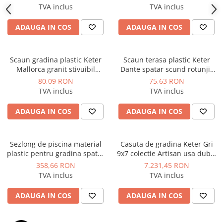
podea ferestre ventilatie
TVA inclus
TVA inclus
ranforsare metalica
ADAUGA IN COS
ADAUGA IN COS
Scaun gradina plastic Keter
Scaun terasa plastic Keter
Mallorca granit stivuibil
Dante spatar scund rotunjit
rezistent UV dimensiuni
cotiere grafit 57 x 57 x 78 cm
80,09 RON
75,63 RON
56x58x79 cm
TVA inclus
TVA inclus
ADAUGA IN COS
ADAUGA IN COS
Sezlong de piscina material
Casuta de gradina Keter Gri
plastic pentru gradina spatar
9x7 colectie Artisan usa dubla
reglabil culoare alb Keter
ferestre ventilatie
358,66 RON
7.231,45 RON
colectie Florida forma
TVA inclus
TVA inclus
ergonomica dimensiune
190x67x30
ADAUGA IN COS
ADAUGA IN COS