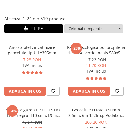
Afiseaza:
1-
24
din
519
produse
FILTRE
Ancora otel zincat fixare
Pavela ecologica polipropilena
-32%
geocelule tip U L=305mm
HexPave verde Inchis 580x510
Vodaland gama Terra
mm Vodaland gama Terra
7,28 RON
17,22 RON
TVA inclus
11,70 RON
TVA inclus
ADAUGA IN COS
ADAUGA IN COS
Separator gazon PP COUNTRY
Geocelule H totala 50mm
-34%
LINE negru H10 cm x L9 m
2,5m x 6m 15,3m,p Vodaland
Vodaland gama Terra
gama Terra
75,57 RON
260,26 RON
49,73 RON
TVA inclus