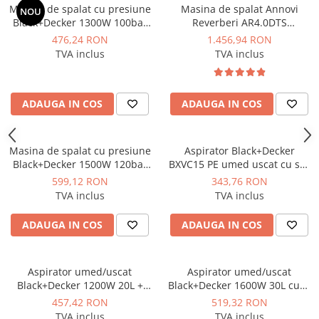
Masina de spalat cu presiune
Masina de spalat Annovi
NOU
Black+Decker 1300W 100bar
Reverberi AR4.0DTS
390l/h - BXPW1300E
profesionala cu 2 motoare
476,24 RON
1.456,94 RON
2500W 150bar 810l/h
TVA inclus
TVA inclus
ADAUGA IN COS
ADAUGA IN COS
Masina de spalat cu presiune
Aspirator Black+Decker
Black+Decker 1500W 120bar
BXVC15 PE umed uscat cu sac
390l/h - BXPW1500E
1200W 15L
599,12 RON
343,76 RON
TVA inclus
TVA inclus
ADAUGA IN COS
ADAUGA IN COS
Aspirator umed/uscat
Aspirator umed/uscat
Black+Decker 1200W 20L +
Black+Decker 1600W 30L cuva
priza - BXVC20 PTE
inox - BXVC30XDE
457,42 RON
519,32 RON
TVA inclus
TVA inclus