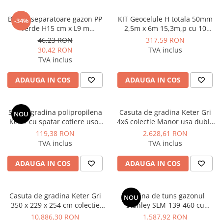
Banda separatoare gazon PP
KIT Geocelule H totala 50mm
-34%
verde H15 cm x L9 m
2,5m x 6m 15,3m,p cu 10
Vodaland gama Terra
ancore otel zincat incluse
46,23 RON
317,59 RON
Vodaland gama Terra
30,42 RON
TVA inclus
TVA inclus
ADAUGA IN COS
ADAUGA IN COS
Scaun gradina polipropilena
Casuta de gradina Keter Gri
NOU
Keter cu spatar cotiere usor
4x6 colectie Manor usa dubla
rotunjite cappuccino
ferestre ventilatie
119,38 RON
2.628,61 RON
61.5x58.5x79 cm rezistent UV
TVA inclus
TVA inclus
ADAUGA IN COS
ADAUGA IN COS
Casuta de gradina Keter Gri
Masina de tuns gazonul
NOU
350 x 229 x 254 cm colectie
Stanley SLM-139-460 cu
Oakland 1175 SD usa dubla
benzina 139cm³ 2100W
10.886,30 RON
1.587,92 RON