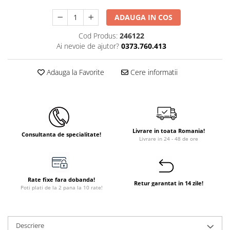
Instant apa calda pe gaz / GPL
ADAUGA IN COS
Panouri solare si fotovoltaice
Cod Produs:
246122
Panouri solare cu tuburi vidate
Ai nevoie de ajutor?
0373.760.413
Panouri solare plane
Adauga la Favorite
Cere informatii
Pachete complete panouri solare
Echipamente pentru panouri
solare
Panouri solare fotovoltaice
Livrare in toata Romania!
Ventilatie si climatizare
Consultanta de specialitate!
Livrare in 24 - 48 de ore
Aparate de aer conditionat
Perdele de aer
Ventiloconvectoare si sisteme VRF
Rate fixe fara dobanda!
Retur garantat in 14 zile!
Poti plati de la 2 pana la 10 rate!
Chillere
Rooftop-uri pentru racire si
incalzire
Descriere