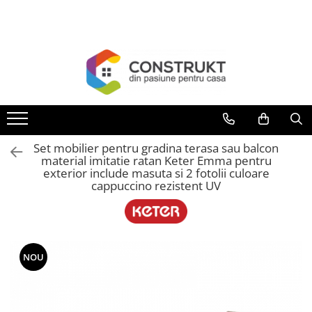
Toate Produsele
Incalzire
Centrale termice
Termoseminee, seminee si sobe
Cazane pe combustibil solid
Set mobilier pentru gradina terasa sau balcon
Cazane pe combustibil gazos/lichid
material imitatie ratan Keter Emma pentru
exterior include masuta si 2 fotolii culoare
Termostate de ambient
cappuccino rezistent UV
Aeroterme si destratificatoare de
aer
Radiatoare si convectoare
NOU
Incalzire in pardoseala
Panouri radiante si incalzitoare cu
infrarosu