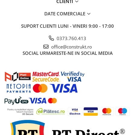
CLIENTI
industriale
Echipamente pentru tratarea si
DATE COMERCIALE
pomparea apei
Pompe submersibile
SUPORT CLIENTI
LUNI - VINERI 9:00 - 17:00
Pompe de suprafata
0373.760.413
Pompe pentru piscine
office@construkt.ro
SOCIAL
URMARESTE-NE IN SOCIAL MEDIA
Motopompe
Hidrofoare
Vase de expansiune pentru
hidrofor
Grupuri de pompare apa
Rezervoare apa si accesorii stocare
Echipamente de filtrare si
dedurizare apa
Contoare de apa - Apometre
Camine apometru