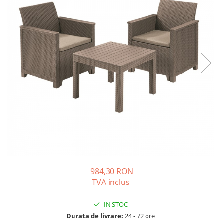
Solutii de curatare si tratare
Schimbatoare de caldura
Pompe de caldura
Contoare energie termica
Sisteme de degivrare
Incalzitoare pe motorina / gaz
Generatoare de abur
Distribuitoare si butelii de
egalizare
Pompe de circulatie si accesorii
Vase de expansiune termice
Detectoare si regulatoare de gaz si
984,30 RON
fum
TVA inclus
Producere apa calda menajera
Boilere
IN STOC
Durata de livrare:
24 - 72 ore
Rezervoare de acumulare