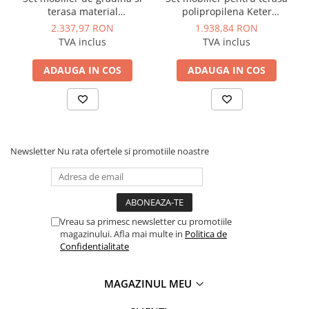
Manometre, presostate si
terasa material
polipropilena Keter
termostate
polipropilena Keter
California 2 fotolii grafit cu
2.337,97 RON
1.938,84 RON
Regulatoare electronice
Provence masuta cafea
perne rezistent UV si
TVA inclus
TVA inclus
canapea colt 4-5 persoane
intemperii 83x68x72 cm
Vane si servomotoare
culoare graphite rezistent
ADAUGA IN COS
ADAUGA IN COS
la raze UV si intemperii
Servoregulatoare
include 11 perne
Termostate pentru ventilo-
convectori
Ventile termice de amestec
Newsletter
Nu rata ofertele si promotiile noastre
Traductoare
UPS-uri si stabilizatoare de
tensiune
Ventile liniare
Vreau sa primesc newsletter cu promotiile
magazinului. Afla mai multe in
Politica de
Ventile electromagnetice
Confidentialitate
Automatizare centrala termica
Termostate aplicatii industriale
MAGAZINUL MEU
Accesorii pentru echipamente