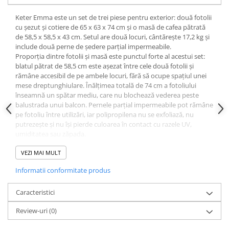
Dulapuri pentru climatizare
Keter Emma este un set de trei piese pentru exterior: două fotolii
Unitati motocondensante
cu șezut și cotiere de 65 x 63 x 74 cm și o masă de cafea pătrată
de 58,5 x 58,5 x 43 cm. Setul are două locuri, cântărește 17,2 kg și
Sisteme evaporative de climatizare
include două perne de ședere parțial impermeabile.
Ventilatoare pentru baie
Proporția dintre fotolii și masă este punctul forte al acestui set:
blatul pătrat de 58,5 cm este așezat între cele două fotolii și
Ventilatoare pentru tubulatura
rămâne accesibil de pe ambele locuri, fără să ocupe spațiul unei
Filtrare si odorizare aer
mese dreptunghiulare. Înălțimea totală de 74 cm a fotoliului
înseamnă un spătar mediu, care nu blochează vederea peste
Recuperatoare de caldura
balustrada unui balcon. Pernele parțial impermeabile pot rămâne
pe fotoliu între utilizări, iar polipropilena nu se exfoliază, nu
Accesorii echipamente de
putrezește și nu își pierde culoarea în contact cu razele UV,
ventilatie si climatizare
umiditatea sau zăpada.
Specificații tehnice
Instalatii de apa si canalizare
VEZI MAI MULT
Alimentare cu apa
Piese/set: 3 (2 fotolii, masă pătrată)
Număr locuri: 2
Informatii conformitate produs
Canalizare interioara
Fotoliu (x 2): 65 x 63 x 74 cm
Canalizare exterioara
Masă: 58,5 x 58,5 x 43 cm
Caracteristici
Material: polipropilenă cu aspect de împletitură de ratan
Canalizare pluviala
Culoare: cappuccino
Review-uri
(0)
Perne de ședere: 2, incluse, parțial impermeabile
Distributie apa
Greutate: 17,2 kg