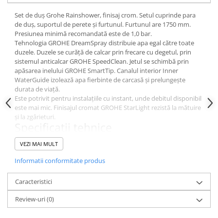
Dulapuri pentru climatizare
Set de duș Grohe Rainshower, finisaj crom. Setul cuprinde para
Unitati motocondensante
de duș, suportul de perete și furtunul. Furtunul are 1750 mm.
Presiunea minimă recomandată este de 1,0 bar.
Sisteme evaporative de climatizare
Tehnologia GROHE DreamSpray distribuie apa egal către toate
Ventilatoare pentru baie
duzele. Duzele se curăță de calcar prin frecare cu degetul, prin
sistemul anticalcar GROHE SpeedClean. Jetul se schimbă prin
Ventilatoare pentru tubulatura
apăsarea inelului GROHE SmartTip. Canalul interior Inner
WaterGuide izolează apa fierbinte de carcasă și prelungește
Filtrare si odorizare aer
durata de viață.
Recuperatoare de caldura
Este potrivit pentru instalațiile cu instant, unde debitul disponibil
este mai mic. Finisajul cromat GROHE StarLight rezistă la mătuire
Accesorii echipamente de
și la zgârieturi.
ventilatie si climatizare
Specificații tehnice
Instalatii de apa si canalizare
GROHE SmartTip - schimbi jetul apăsând un inel din spatele
VEZI MAI MULT
mâneruluiamSpray, fluxul din fiecare duza are un debit
Alimentare cu apa
perfect echilibrat pentru satisfactie maxima, iar duzele
Informatii conformitate produs
Canalizare interioara
SpeedClean din silicon anticalcar sunt si ele foarte usor de
curatat
Canalizare exterioara
Caracteristici
Dus de mana Rainshower 130 SmartActive Cube
Canalizare pluviala
Bara verticala pentru reglarea inaltimii dusului 600 mm
Review-uri
(0)
Cu suporturi metalice de perete
Distributie apa
Furtun de dus Silverflex 1750 mm