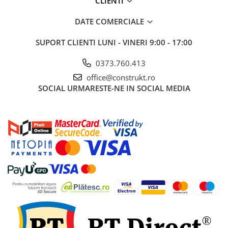
CLIENTI
industriale
Echipamente pentru tratarea si
DATE COMERCIALE
pomparea apei
SUPORT CLIENTI
LUNI - VINERI 9:00 - 17:00
Pompe submersibile
Pompe de suprafata
0373.760.413
Pompe pentru piscine
office@construkt.ro
SOCIAL
URMARESTE-NE IN SOCIAL MEDIA
Motopompe
Hidrofoare
Vase de expansiune pentru
hidrofor
Grupuri de pompare apa
Rezervoare apa si accesorii stocare
Echipamente de filtrare si
dedurizare apa
Contoare de apa - Apometre
Camine apometru