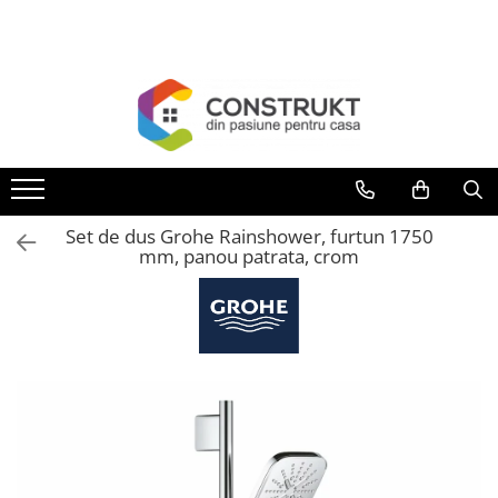
Toate Produsele
Incalzire
Centrale termice
Termoseminee, seminee si sobe
Cazane pe combustibil solid
Set de dus Grohe Rainshower, furtun 1750
Cazane pe combustibil gazos/lichid
mm, panou patrata, crom
Termostate de ambient
Aeroterme si destratificatoare de
aer
Radiatoare si convectoare
Incalzire in pardoseala
Panouri radiante si incalzitoare cu
infrarosu