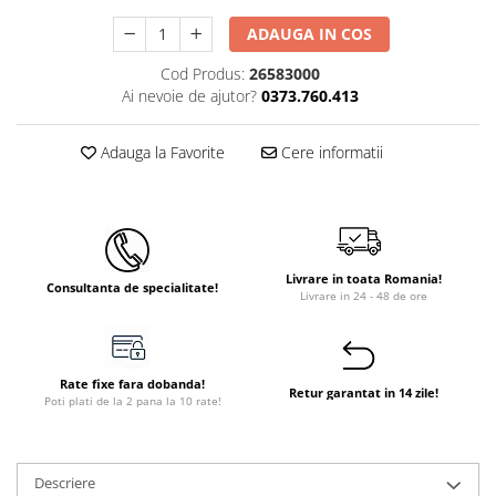
Instant apa calda pe gaz / GPL
ADAUGA IN COS
Panouri solare si fotovoltaice
Cod Produs:
26583000
Panouri solare cu tuburi vidate
Ai nevoie de ajutor?
0373.760.413
Panouri solare plane
Adauga la Favorite
Cere informatii
Pachete complete panouri solare
Echipamente pentru panouri
solare
Panouri solare fotovoltaice
Livrare in toata Romania!
Ventilatie si climatizare
Consultanta de specialitate!
Livrare in 24 - 48 de ore
Aparate de aer conditionat
Perdele de aer
Ventiloconvectoare si sisteme VRF
Rate fixe fara dobanda!
Retur garantat in 14 zile!
Poti plati de la 2 pana la 10 rate!
Chillere
Rooftop-uri pentru racire si
incalzire
Descriere