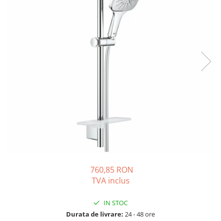
Solutii de curatare si tratare
Schimbatoare de caldura
Pompe de caldura
Contoare energie termica
Sisteme de degivrare
Incalzitoare pe motorina / gaz
Generatoare de abur
Distribuitoare si butelii de
egalizare
Pompe de circulatie si accesorii
Vase de expansiune termice
Detectoare si regulatoare de gaz si
760,85 RON
fum
TVA inclus
Producere apa calda menajera
Boilere
IN STOC
Durata de livrare:
24 - 48 ore
Rezervoare de acumulare