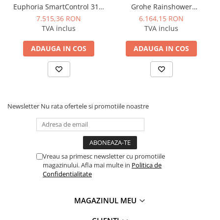
Manometre, presostate si
Euphoria SmartControl 310,
Grohe Rainshower
termostate
cu termostat, brat 450 mm,
SmartActive 310, debit 9,5
7.515,36 RON
6.164,15 RON
2 jeturi, debit 20 l/min,
l/min, dus fix rainshower
Regulatoare electronice
TVA inclus
TVA inclus
furtun 1750 mm,
mono 310 cube, Cool
Vane si servomotoare
SmartControl, Cool Sunrise
Sunrise lucios
ADAUGA IN COS
ADAUGA IN COS
lucios
Servoregulatoare
Termostate pentru ventilo-
convectori
Ventile termice de amestec
Newsletter
Nu rata ofertele si promotiile noastre
Traductoare
UPS-uri si stabilizatoare de
tensiune
Ventile liniare
Vreau sa primesc newsletter cu promotiile
magazinului. Afla mai multe in
Politica de
Ventile electromagnetice
Confidentialitate
Automatizare centrala termica
Termostate aplicatii industriale
MAGAZINUL MEU
Accesorii pentru echipamente