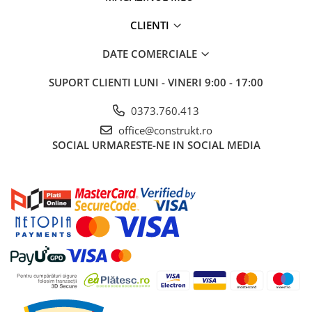
industriale
Ciocan rotopercutor DCH273 - 1 buc.
Acumulatori DCB184 XR Li-Ion 18 V, 5,0 Ah - 3 buc. în total
CLIENTI
Echipamente pentru tratarea si
Încărcător multi-tensiune - 1 buc.
pomparea apei
Cutii Tough System DS150 și DS300 - câte 1 buc.
DATE COMERCIALE
Pompe submersibile
Pompe de suprafata
SUPORT CLIENTI
LUNI - VINERI 9:00 - 17:00
Pompe pentru piscine
0373.760.413
Motopompe
office@construkt.ro
SOCIAL
URMARESTE-NE IN SOCIAL MEDIA
Hidrofoare
Vase de expansiune pentru
hidrofor
Grupuri de pompare apa
Rezervoare apa si accesorii stocare
Echipamente de filtrare si
dedurizare apa
Contoare de apa - Apometre
Camine apometru