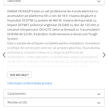
Descriere
Dulapuri pentru climatizare
Unitati motocondensante
DeWalt DCK422P3 este un set profesional de 4 scule electrice cu
acumulator pe platforma XR Li-Ion de 18 V: mașina de găurit și
Sisteme evaporative de climatizare
înșurubat DCD796 cu putere de 460 W, mașina de înșurubat cu
impact DCF887, polizorul unghiular DCG405 cu disc de 125 mm și
Ventilatoare pentru baie
ciocanul rotopercutor DCH273. Setul se livrează cu 3 acumulatori
Ventilatoare pentru tubulatura
DCB184 de 5,0 Ah, încărcător multi-tensiune și două cutii Tough
System.
Filtrare si odorizare aer
Este o soluție de echipare completă pentru instalatori, montatori
Recuperatoare de caldura
și echipe de construcții care vor să acopere găurirea, înșurubarea,
polizarea și rotopercutarea cu o singură platformă de
Accesorii echipamente de
acumulatori. Toate cele patru scule folosesc aceiași acumulatori
ventilatie si climatizare
XR de 18 V cu indicator LED de încărcare, iar cutiile Tough System
DS150 și DS300 organizează transportul pe șantier. Setul
Instalatii de apa si canalizare
înlocuiește achiziția separată a patru scule și a acumulatorilor
Alimentare cu apa
aferenți.
VEZI MAI MULT
Specificații tehnice
Canalizare interioara
Informatii conformitate produs
Tensiune platformă: 18 V, XR Li-Ion
Canalizare exterioara
Acumulatori incluși: 3 × DCB184, 5,0 Ah, cu indicator LED de
Caracteristici
Canalizare pluviala
încărcare
DCD796 - putere: 460 W; reglare cuplu: 15 poziții; transmisie: 2
Review-uri
(0)
Distributie apa
viteze; mandrină automată; LED cu 3 trepte de putere