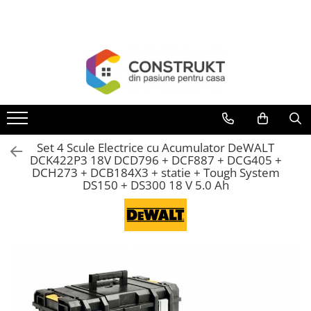
Toate Produsele
Incalzire
Centrale termice
Termoseminee, seminee si sobe
Cazane pe combustibil solid
Set 4 Scule Electrice cu Acumulator DeWALT
Cazane pe combustibil gazos/lichid
DCK422P3 18V DCD796 + DCF887 + DCG405 +
DCH273 + DCB184X3 + statie + Tough System
Termostate de ambient
DS150 + DS300 18 V 5.0 Ah
Aeroterme si destratificatoare de
aer
Radiatoare si convectoare
Incalzire in pardoseala
Panouri radiante si incalzitoare cu
infrarosu