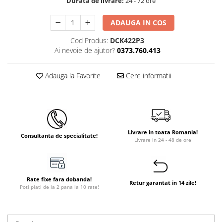
Durata de livrare:
24 - 72 ore
Instant apa calda pe gaz / GPL
ADAUGA IN COS
Panouri solare si fotovoltaice
Cod Produs:
DCK422P3
Panouri solare cu tuburi vidate
Ai nevoie de ajutor?
0373.760.413
Panouri solare plane
Pachete complete panouri solare
Adauga la Favorite
Cere informatii
Echipamente pentru panouri
solare
Panouri solare fotovoltaice
Ventilatie si climatizare
Livrare in toata Romania!
Consultanta de specialitate!
Aparate de aer conditionat
Livrare in 24 - 48 de ore
Perdele de aer
Ventiloconvectoare si sisteme VRF
Rate fixe fara dobanda!
Retur garantat in 14 zile!
Chillere
Poti plati de la 2 pana la 10 rate!
Rooftop-uri pentru racire si
incalzire