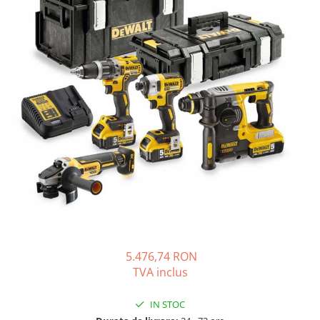
Solutii de curatare si tratare
Schimbatoare de caldura
Pompe de caldura
Contoare energie termica
Sisteme de degivrare
Incalzitoare pe motorina / gaz
Generatoare de abur
Distribuitoare si butelii de
egalizare
Pompe de circulatie si accesorii
Vase de expansiune termice
Detectoare si regulatoare de gaz si
fum
5.476,74 RON
TVA inclus
Producere apa calda menajera
Boilere
IN STOC
Rezervoare de acumulare