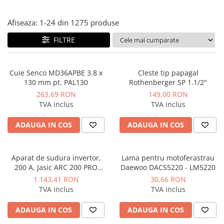
Instant apa calda pe gaz / GPL
Afiseaza:
1-
24
din
1275
produse
Panouri solare si fotovoltaice
FILTRE
Panouri solare cu tuburi vidate
Panouri solare plane
Pachete complete panouri solare
Cuie Senco MD36APBE 3.8 x
Cleste tip papagal
130 mm pt. PAL130
Rothenberger SP 1.1/2"
Echipamente pentru panouri
263,69 RON
149,00 RON
solare
TVA inclus
TVA inclus
Panouri solare fotovoltaice
ADAUGA IN COS
ADAUGA IN COS
Ventilatie si climatizare
Aparate de aer conditionat
Perdele de aer
Aparat de sudura invertor,
Lama pentru motoferastrau
200 A, Jasic ARC 200 PRO
Daewoo DACS5220 - LM5220
Ventiloconvectoare si sisteme VRF
(Z209)
1.143,41 RON
30,66 RON
Chillere
TVA inclus
TVA inclus
Rooftop-uri pentru racire si
ADAUGA IN COS
ADAUGA IN COS
incalzire