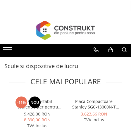
Toate Produsele
Incalzire
Centrale termice
Termoseminee, seminee si sobe
Cazane pe combustibil solid
Scule si dispozitive de lucru
Cazane pe combustibil gazos/lichid
Termostate de ambient
CELE MAI POPULARE
Aeroterme si destratificatoare de
aer
Radiatoare si convectoare
Aparat portabil
Placa Compactoare
-11%
NOU
Rothenberger pentru
Stanley SGC-13000N-T
4
Incalzire in pardoseala
canale de prindere la
13000N 6.5 CP 196cc
9.428,00 RON
3.623,66 RON
Panouri radiante si incalzitoare cu
tevi, model ROGROOVER
8.390,00 RON
TVA inclus
infrarosu
pentru SUPERTRONIC 3
TVA inclus
SE