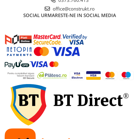
office@construkt.ro
Accesorii bucatarie
SOCIAL
URMARESTE-NE IN SOCIAL MEDIA
Accesorii lavoare
Accesorii rezervoare si vase WC
Accesorii cazi si cabine de dus
Articole sanitare
Uscatoare pentru maini
Echipamente pentru irigatii
Kit irigare gazon
Kit irigare gradina
Teava pentru irigatii
Fitinguri pentru irigatii
Robinete
Filtre pentru irigatii
Banda de picurare