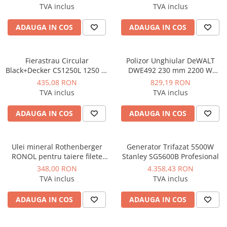
Instalatii de gaz
TVA inclus
TVA inclus
Tevi PEHD gaz
ADAUGA IN COS
ADAUGA IN COS
Fitinguri gaz
Vane de gaz si robineti
Fierastrau Circular
Polizor Unghiular DeWALT
Aparate sudura si dispozitive gaz
Black+Decker CS1250L 1250 W
DWE492 230 mm 2200 W
190 mm 66 mm
6.500 rpm
Izolatii tehnice
435,08 RON
829,19 RON
TVA inclus
TVA inclus
Izolatii pentru aer conditionat
Izolatii pentru sisteme solare
ADAUGA IN COS
ADAUGA IN COS
Izolatii pentru tevi si conducte
Polistiren expandat
Ulei mineral Rothenberger
Generator Trifazat 5500W
RONOL pentru taiere filete
Stanley SG5600B Profesional
Vata minerala bazaltica
bidon 5 litri
348,00 RON
4.358,43 RON
Automatizari si elemente de
TVA inclus
TVA inclus
automatizare
Automatizari panouri solare
ADAUGA IN COS
ADAUGA IN COS
Grupuri de circulatie