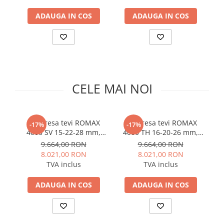
Solutii de curatare si tratare
ADAUGA IN COS
ADAUGA IN COS
Schimbatoare de caldura
Pompe de caldura
Contoare energie termica
Sisteme de degivrare
Incalzitoare pe motorina / gaz
CELE MAI NOI
Generatoare de abur
Distribuitoare si butelii de
egalizare
Set presa tevi ROMAX
Set presa tevi ROMAX
-17%
-17%
4000 SV 15-22-28 mm,
4000 TH 16-20-26 mm,
C
Pompe de circulatie si accesorii
18V 4Ah EU
18V 4Ah EU
9.664,00 RON
9.664,00 RON
Vase de expansiune termice
8.021,00 RON
8.021,00 RON
TVA inclus
TVA inclus
Detectoare si regulatoare de gaz si
fum
ADAUGA IN COS
ADAUGA IN COS
Producere apa calda menajera
Boilere
Rezervoare de acumulare