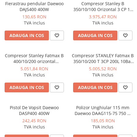
Manometre, presostate si
Fierastrau pendular Daewoo
Compresor Stanley B
termostate
DAJS400 400W
350/10/100 Orizontal 3 CP 10
bar 330 L/min
Regulatoare electronice
130,65 RON
3.975,47 RON
TVA inclus
TVA inclus
Vane si servomotoare
ADAUGA IN COS
ADAUGA IN COS
Servoregulatoare
Termostate pentru ventilo-
convectori
Compresor Stanley Fatmax B
Compresor STANLEY Fatmax B
Ventile termice de amestec
400/10/200 orizontal
350/10/200 T 3CP 200L 10Bar
profesional 3CP 10Bar
330L/min
5.051,84 RON
5.005,52 RON
Traductoare
390L/min
TVA inclus
TVA inclus
UPS-uri si stabilizatoare de
tensiune
ADAUGA IN COS
ADAUGA IN COS
Ventile liniare
Ventile electromagnetice
Pistol De Vopsit Daewoo
Polizor Unghiular 115 mm
DASP400 400W
Daewoo DAAG115-75 750 W
Automatizare centrala termica
11.000 rpm
242,45 RON
185,05 RON
Termostate aplicatii industriale
TVA inclus
TVA inclus
Accesorii pentru echipamente