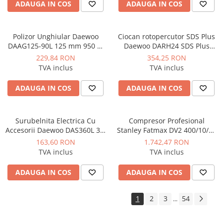
industriale
ADAUGA IN COS
ADAUGA IN COS
Echipamente pentru tratarea si
pomparea apei
Polizor Unghiular Daewoo
Ciocan rotopercutor SDS Plus
Pompe submersibile
DAAG125-90L 125 mm 950 W
Daewoo DARH24 SDS Plus
12.000 rpm
1050W 24mm
Pompe de suprafata
229,84 RON
354,25 RON
TVA inclus
TVA inclus
Pompe pentru piscine
Motopompe
ADAUGA IN COS
ADAUGA IN COS
Hidrofoare
Vase de expansiune pentru
Surubelnita Electrica Cu
Compresor Profesional
hidrofor
Accesorii Daewoo DAS360L 3.6
Stanley Fatmax DV2 400/10/50
V
Orizontal 3CP 10 bar 356L/min
163,60 RON
1.742,47 RON
Grupuri de pompare apa
TVA inclus
TVA inclus
Rezervoare apa si accesorii stocare
ADAUGA IN COS
ADAUGA IN COS
Echipamente de filtrare si
dedurizare apa
1
2
3
54
...
Contoare de apa - Apometre
Camine apometru