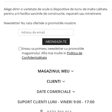
Tevi si accesorii pentru puturi
Alege dintr-o varietate de scule si dispozitive de lucru de inalta calitate,
Obiecte sanitare
pentru a-ti facilita sarcinile de constructie, reparatii sau intretinere.
Baterii baie
Newsletter
Nu rata ofertele si promotiile noastre
Baterii bucatarie
Baterii bucatarie cu filtru
Clapete de actionare
Vreau sa primesc newsletter cu promotiile
Rezervoare WC incastrate
magazinului. Afla mai multe in
Politica de
Rezervoare WC clasice
Confidentialitate
Vase WC
MAGAZINUL MEU
Lavoare
Chiuvete bucatarie
CLIENTI
Rigole de dus
DATE COMERCIALE
Sisteme de dus
SUPORT CLIENTI
LUNI - VINERI 9:00 - 17:00
Mobilier baie
Accesorii baie
0373.760.413