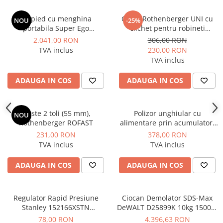
Dulapuri pentru climatizare
Trepied cu menghina
Cheie Rothenberger UNI cu
NOU
-25%
Unitati motocondensante
portabila Super Ego
clichet pentru robineti
Sisteme evaporative de climatizare
Rothenberger
radiator si fitinguri de
2.041,00 RON
306,00 RON
legatura
TVA inclus
230,00 RON
Ventilatoare pentru baie
TVA inclus
Ventilatoare pentru tubulatura
ADAUGA IN COS
ADAUGA IN COS
Filtrare si odorizare aer
Recuperatoare de caldura
Cleste 2 toli (55 mm),
Polizor unghiular cu
Accesorii echipamente de
NOU
Rothenberger ROFAST
alimentare prin acumulator,
ventilatie si climatizare
fara acumulator inclus,
231,00 RON
378,00 RON
Instalatii de apa si canalizare
Hyundai model HY-AG 180-
TVA inclus
TVA inclus
125 LI-SOLO
Alimentare cu apa
ADAUGA IN COS
ADAUGA IN COS
Canalizare interioara
Canalizare exterioara
Regulator Rapid Presiune
Ciocan Demolator SDS-Max
Canalizare pluviala
Stanley 152166XSTN
DeWALT D25899K 10kg 1500W
Distributie apa
Manometru 1/4"F
17.9J
78,00 RON
4.396,63 RON