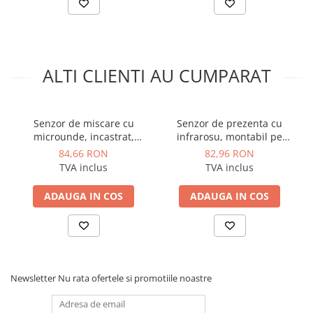
Rază de detecție (°)
160
Sensibilitate (reglabil) (LUX)
<3-2000
Temporizare (s)
10-420
ALTI CLIENTI AU CUMPARAT
Tensiune alimentare (V)
220-240
Viteză detecție de mișcare (m/s)
0.6-1.5
Senzor de miscare cu
Senzor de prezenta cu
microunde, incastrat,
infrarosu, montabil pe
Temperatură minimă de lucru (°C)
-20
Schelden
tavan, 360 grade, Schelden
84,66 RON
82,96 RON
TVA inclus
TVA inclus
Umiditate maximă de lucru (%)
93
ADAUGA IN COS
ADAUGA IN COS
Temperatură maximă de lucru (°C)
40
Înălțime (mm)
80
Lungime (mm)
80
Newsletter
Nu rata ofertele si promotiile noastre
Adâncime (mm)
50
Culoare
alb