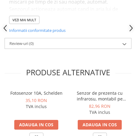
miscarii pe timp de zi sau noapte, automat.
Senzorul actioneaza automat cand in aria lui de
detectie apare o sursa de caldura (amprenta
VEZI MAI MULT
termica).
Se instaleaza incastrat in doze aparat.
Informatii conformitate produs
Review-uri
(0)
Specificatii tehnice:
Distanța de detecție (m)
9
Frecvența de alimentare (Hz)
50/60
PRODUSE ALTERNATIVE
Înălțime de montaj (mm)
1000-
1800
Fotosenzor 10A, Schelden
Senzor de prezenta cu
Încărcare maximă cu bec economic
200
infrarosu, montabil pe
35,10 RON
tavan, 360 grade, Schelden
(W)
82,96 RON
TVA inclus
TVA inclus
Încărcare maximă cu bec
500
ADAUGA IN COS
ADAUGA IN COS
incandescent (W)