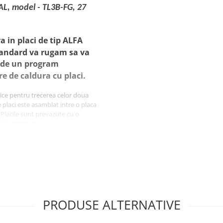
AL, model - TL3B-FG, 27
 in placi de tip ALFA
standard va rugam sa va
e de un program
e de caldura cu placi.
ice pentru trecerea celor doua
e placi este asamblat intre o placa
 Placile sunt prevazute cu o
lele alternative.
fizice ale fluidelor, pierderea de
n regimul turbulent al fluidului
eratura agentului primar si
atura
PRODUSE ALTERNATIVE
e indelungata
 este usor de marit sau micsorat