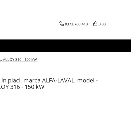
0373.760.413
0,00
s, ALLOY 316 - 150 kW
 in placi, marca ALFA-LAVAL, model -
LOY 316 - 150 kW