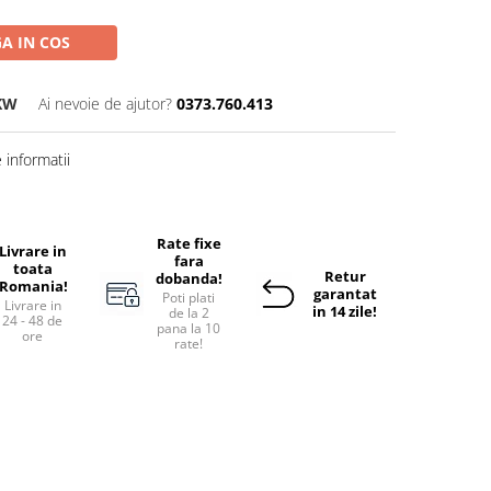
A IN COS
KW
Ai nevoie de ajutor?
0373.760.413
informatii
Rate fixe
Livrare in
fara
toata
Retur
dobanda!
Romania!
garantat
Poti plati
Livrare in
in 14 zile!
de la 2
24 - 48 de
pana la 10
ore
rate!