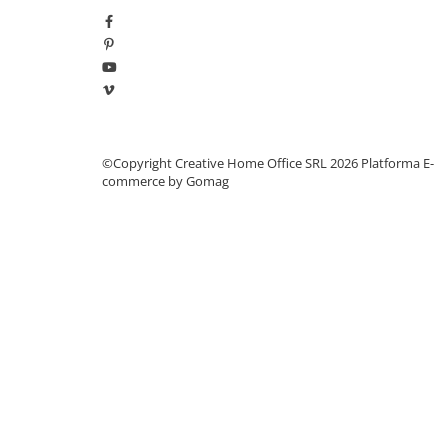
Manometre, presostate si
termostate
Regulatoare electronice
Vane si servomotoare
Servoregulatoare
Termostate pentru ventilo-
©Copyright Creative Home Office SRL 2026
Platforma E-
convectori
commerce by Gomag
Ventile termice de amestec
Traductoare
UPS-uri si stabilizatoare de
tensiune
Ventile liniare
Ventile electromagnetice
Automatizare centrala termica
Termostate aplicatii industriale
Accesorii pentru echipamente