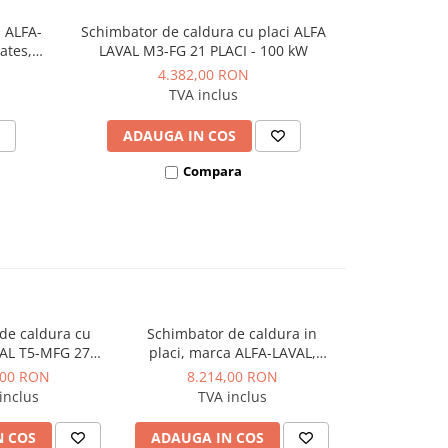
i ALFA-
Schimbator de caldura cu placi ALFA
Schimbator 
ates,
LAVAL M3-FG 21 PLACI - 100 kW
LAVAL 
4.382,00 RON
TVA inclus
ADAUGA IN COS
ADAU
Compara
de caldura cu
Schimbator de caldura in
Schimbator
VAL T5-MFG 27PL
placi, marca ALFA-LAVAL,
placi ALFA L
00 kW
model - TL3-PFG, 23 plates,
- 
,00 RON
8.214,00 RON
8.74
ALLOY 316 - 130 kW
inclus
TVA inclus
TVA
N COS
ADAUGA IN COS
ADAUGA 