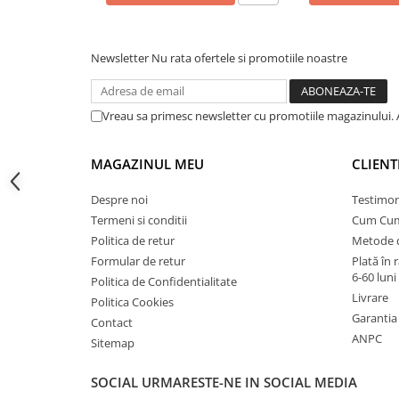
Instalatii de gaz
Tevi PEHD gaz
Newsletter
Nu rata ofertele si promotiile noastre
Fitinguri gaz
Vane de gaz si robineti
Aparate sudura si dispozitive gaz
Vreau sa primesc newsletter cu promotiile magazinului. 
Izolatii tehnice
MAGAZINUL MEU
CLIENT
Izolatii pentru aer conditionat
Izolatii pentru sisteme solare
Despre noi
Testimon
Termeni si conditii
Cum Cu
Izolatii pentru tevi si conducte
Politica de retur
Metode d
Polistiren expandat
Formular de retur
Plată în 
Vata minerala bazaltica
6-60 luni
Politica de Confidentialitate
Livrare
Politica Cookies
Automatizari si elemente de
Garantia
automatizare
Contact
ANPC
Sitemap
Automatizari panouri solare
Grupuri de circulatie
SOCIAL
URMARESTE-NE IN SOCIAL MEDIA