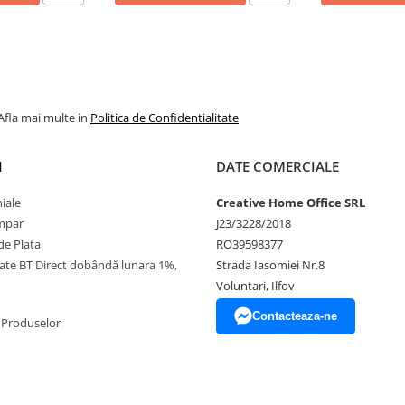
Afla mai multe in
Politica de Confidentialitate
I
DATE COMERCIALE
iale
Creative Home Office SRL
mpar
J23/3228/2018
e Plata
RO39598377
rate BT Direct dobândă lunara 1%,
Strada Iasomiei Nr.8
Voluntari, Ilfov
Contacteaza-ne
 Produselor