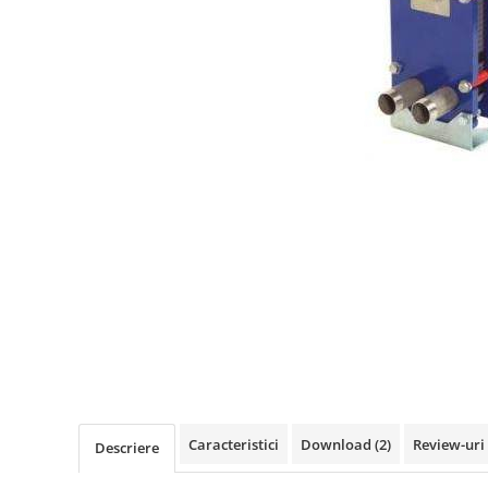
Solutii de curatare si tratare
Schimbatoare de caldura
Pompe de caldura
Contoare energie termica
Sisteme de degivrare
Incalzitoare pe motorina / gaz
Generatoare de abur
Distribuitoare si butelii de
egalizare
Pompe de circulatie si accesorii
Vase de expansiune termice
Detectoare si regulatoare de gaz si
fum
Producere apa calda menajera
Caracteristici
Download (2)
Review-uri
Boilere
Descriere
Rezervoare de acumulare