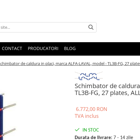
CONTACT
PRODUCATORI
BLOG
Schimbator de caldura in placi, marca ALFA-LAVAL, model - TL3B-FG, 27 plate
Schimbator de caldura
TL3B-FG, 27 plates, AL
6.772,00 RON
TVA inclus
IN STOC
Durata de livrare:
7 - 14 zile