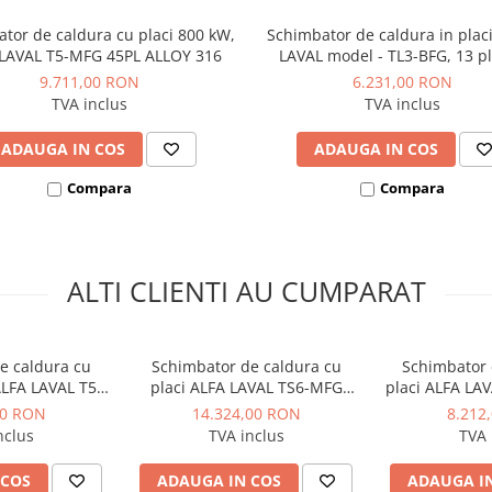
 de instalat
tor de caldura cu placi 800 kW,
Schimbator de caldura in plac
LAVAL T5-MFG 45PL ALLOY 316
LAVAL model - TL3-BFG, 13 pl
ALLOY 316 - 32 kW
9.711,00 RON
6.231,00 RON
TVA inclus
TVA inclus
ADAUGA IN COS
ADAUGA IN COS
Compara
Compara
ALTI CLIENTI AU CUMPARAT
e caldura cu
Schimbator de caldura cu
Schimbator 
ALFA LAVAL T5-
placi ALFA LAVAL TS6-MFG
placi ALFA LA
ALLOY 316
10PL - 220 kW
- 5
00 RON
14.324,00 RON
8.212
nclus
TVA inclus
TVA 
 COS
ADAUGA IN COS
ADAUGA I