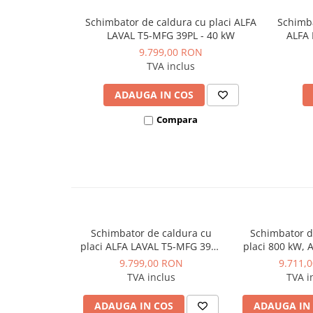
- Nu prezinta risc de opriri neprevazute ale instalatiei
Dulapuri pentru climatizare
- Au un design compact si o greutate scazuta, facandu-le usor
Schimbator de caldura cu placi ALFA
Schimba
Unitati motocondensante
LAVAL T5-MFG 39PL - 40 kW
ALFA 
Sisteme evaporative de climatizare
9.799,00 RON
TVA inclus
Ventilatoare pentru baie
Ventilatoare pentru tubulatura
ADAUGA IN COS
Filtrare si odorizare aer
Compara
Recuperatoare de caldura
Accesorii echipamente de
ventilatie si climatizare
Instalatii de apa si canalizare
Alimentare cu apa
Schimbator de caldura cu
Schimbator d
Canalizare interioara
placi ALFA LAVAL T5-MFG 39PL
placi 800 kW, 
Canalizare exterioara
- 40 kW
MFG 45PL 
9.799,00 RON
9.711,
TVA inclus
TVA i
Canalizare pluviala
Distributie apa
ADAUGA IN COS
ADAUGA IN