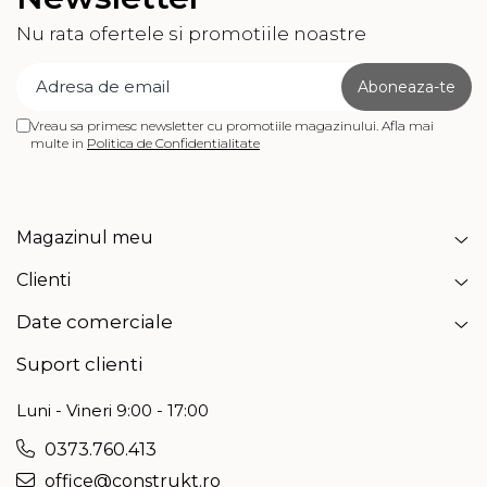
Echipamente de filtrare si
Nu rata ofertele si promotiile noastre
dedurizare apa
Contoare de apa - Apometre
Camine apometru
Vreau sa primesc newsletter cu promotiile magazinului. Afla mai
multe in
Politica de Confidentialitate
Tevi si accesorii pentru puturi
Obiecte sanitare
Baterii baie
Magazinul meu
Baterii bucatarie
Baterii bucatarie cu filtru
Clienti
Clapete de actionare
Date comerciale
Rezervoare WC incastrate
Suport clienti
Rezervoare WC clasice
Luni - Vineri 9:00 - 17:00
Vase WC
Lavoare
0373.760.413
Chiuvete bucatarie
office@construkt.ro