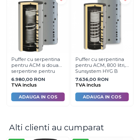
automatizare
Capacitate puffer
litri
500
Automatizari panouri solare
Presiune de lucru
bar
3
Grupuri de circulatie
Temperatura max. de
ºC
95
Manometre, presostate si
termostate
lucru
Regulatoare electronice
Diametru fara / cu
mm
650/850
Vane si servomotoare
Puffer cu serpentina
Puffer cu serpentina
izolatie
pentru ACM si doua
pentru ACM, 800 litri,
Servoregulatoare
serpentine pentru
Sunsystem HYG B
Inaltime fara /cu
mm
1610/1660
incalzire, 500 litri,
800/33 IZ
Termostate pentru ventilo-
6.980,00 RON
7.636,00 RON
izolatie
Sunsystem HYG BR2
convectori
TVA inclus
TVA inclus
500/20 IZ
Ventile termice de amestec
Putere recomandata
kW
15-27
ADAUGA IN COS
ADAUGA IN COS
cazan
Traductoare
UPS-uri si stabilizatoare de
tensiune
Alti clienti au cumparat
Ventile liniare
Ventile electromagnetice