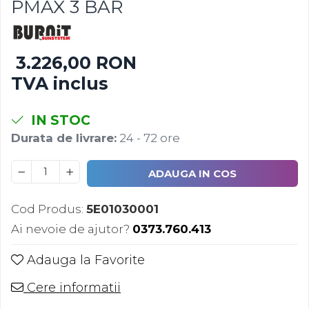
PMAX 3 BAR
Rezervoare de acumulare
Instant apa calda pe gaz / GPL
Panouri solare si fotovoltaice
3.226,00 RON
Panouri solare cu tuburi vidate
TVA inclus
Panouri solare plane
Pachete complete panouri
IN STOC
solare
Durata de livrare:
24 - 72 ore
Echipamente pentru panouri
solare
ADAUGA IN COS
Panouri solare fotovoltaice
Ventilatie si climatizare
Cod Produs:
5E01030001
Aparate de aer conditionat
Ai nevoie de ajutor?
0373.760.413
Perdele de aer
Adauga la Favorite
Ventiloconvectoare si sisteme
VRF
Cere informatii
Chillere