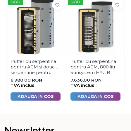
NOU
NOU
Automatizare centrala termica
Termostate aplicatii industriale
Accesorii pentru echipamente
industriale
Echipamente pentru tratarea si
pomparea apei
Pompe submersibile
Puffer cu serpentina
Puffer cu serpentina
Pompe de suprafata
pentru ACM si doua
pentru ACM, 800 litri,
Pompe pentru piscine
serpentine pentru
Sunsystem HYG B
incalzire, 500 litri,
800/33 IZ
6.980,00 RON
7.636,00 RON
Motopompe
Sunsystem HYG BR2
TVA inclus
TVA inclus
500/20 IZ
Hidrofoare
ADAUGA IN COS
ADAUGA IN COS
Vase de expansiune pentru
hidrofor
Grupuri de pompare apa
Rezervoare apa si accesorii
Newsletter
stocare