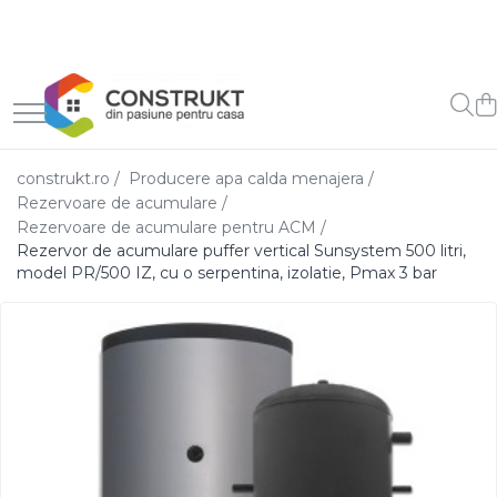
Toate Produsele
Incalzire
Centrale termice
construkt.ro /
Producere apa calda menajera /
Termoseminee, seminee si sobe
Rezervoare de acumulare /
Cazane pe combustibil solid
Rezervoare de acumulare pentru ACM /
Rezervor de acumulare puffer vertical Sunsystem 500 litri,
Cazane pe combustibil
model PR/500 IZ, cu o serpentina, izolatie, Pmax 3 bar
gazos/lichid
Termostate de ambient
Aeroterme si destratificatoare
de aer
Radiatoare si convectoare
Incalzire in pardoseala
Panouri radiante si incalzitoare
cu infrarosu