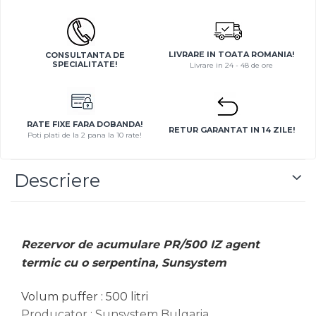
Rooftop-uri pentru racire si
incalzire
Dulapuri pentru climatizare
LIVRARE IN TOATA ROMANIA!
CONSULTANTA DE
SPECIALITATE!
Livrare in 24 - 48 de ore
Unitati motocondensante
Sisteme evaporative de
climatizare
RATE FIXE FARA DOBANDA!
Ventilatoare pentru baie
RETUR GARANTAT IN 14 ZILE!
Poti plati de la 2 pana la 10 rate!
Ventilatoare pentru tubulatura
Filtrare si odorizare aer
Descriere
Recuperatoare de caldura
Accesorii echipamente de
ventilatie si climatizare
Rezervor de acumulare PR/500 IZ agent
Instalatii de apa si canalizare
termic cu o serpentina, Sunsystem
Alimentare cu apa
Canalizare interioara
Volum puffer : 500 litri
Producator : Sunsystem Bulgaria
Canalizare exterioara