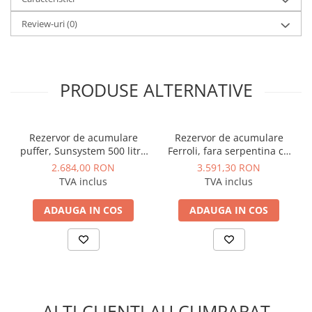
pe perete cat si podea, varianta pentru care exista picioare
Review-uri
(0)
suplimentare.
Specificatii:
·
Capacitate: 100 litri;
PRODUSE ALTERNATIVE
·
Inaltime (fara picioare): 915 mm;
·
Diametru (cu izolatie): 440 mm;
·
Boiler recomandat: 6-10 kw;
Rezervor de acumulare
Rezervor de acumulare
·
Greutate: 29 kg.
puffer, Sunsystem 500 litri,
Ferroli, fara serpentina cu
model P/500 IZ, fara
izolatie 100 mm, model FB
2.684,00 RON
3.591,30 RON
serpentina, izolatie, Pmax 3
500 - 500 litri
TVA inclus
TVA inclus
bar
ADAUGA IN COS
ADAUGA IN COS
ALTI CLIENTI AU CUMPARAT