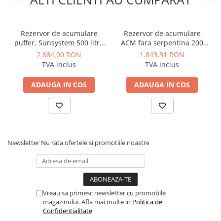
Rezervor de acumulare
Rezervor de acumulare
puffer, Sunsystem 500 litri,
ACM fara serpentina 200
model P/500 IZ, fara
litri 3 bar Tesy V 200 60 F40
2.684,00 RON
1.843,31 RON
serpentina, izolatie, Pmax 3
P4
TVA inclus
TVA inclus
bar
ADAUGA IN COS
ADAUGA IN COS
Newsletter
Nu rata ofertele si promotiile noastre
Vreau sa primesc newsletter cu promotiile
magazinului. Afla mai multe in
Politica de
Confidentialitate