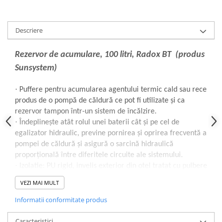
Descriere
Rezervor de acumulare, 100 litri, Radox BT (produs
Sunsystem)
·
Puffere pentru acumularea agentului termic cald sau rece
produs de o pompă de căldură ce pot fi utilizate și ca
rezervor tampon într-un sistem de încălzire.
·
Îndeplinește atât rolul unei baterii cât și pe cel de
egalizator hidraulic, previne pornirea și oprirea frecventă a
pompei de căldură și asigură o sarcină hidraulică
proporțională între diferitele circuite ale sistemului.
·
Izolatie: PU rigid, invelis exterior din otel tratat cu pulbere
RAL 9003;
VEZI MAI MULT
·
Rezervor apa: realizat din otel cu continut scazut de
carbon S235JR;
Informatii conformitate produs
·
Instalare: Modelele de 30 si 50 de litri sunt destinate
montarii pe perete, iar modelele de 80 si 100 de litri atat
Caracteristici