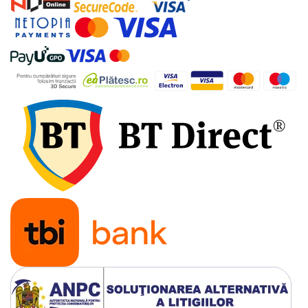
industriale
Echipamente pentru tratarea si
pomparea apei
Pompe submersibile
Pompe de suprafata
Pompe pentru piscine
Motopompe
Hidrofoare
Vase de expansiune pentru
hidrofor
Grupuri de pompare apa
Rezervoare apa si accesorii stocare
Echipamente de filtrare si
dedurizare apa
Contoare de apa - Apometre
Camine apometru