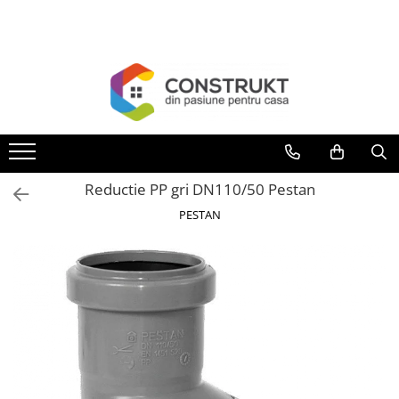
Toate Produsele
Incalzire
Centrale termice
Termoseminee, seminee si sobe
Cazane pe combustibil solid
Reductie PP gri DN110/50 Pestan
Cazane pe combustibil gazos/lichid
PESTAN
Termostate de ambient
Aeroterme si destratificatoare de
aer
Radiatoare si convectoare
Incalzire in pardoseala
Panouri radiante si incalzitoare cu
infrarosu