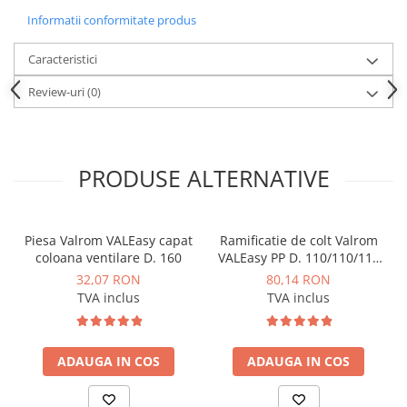
Dulapuri pentru climatizare
Informatii conformitate produs
Unitati motocondensante
Caracteristici
Sisteme evaporative de climatizare
Review-uri
(0)
Ventilatoare pentru baie
Ventilatoare pentru tubulatura
Filtrare si odorizare aer
PRODUSE ALTERNATIVE
Recuperatoare de caldura
Accesorii echipamente de
ventilatie si climatizare
Piesa Valrom VALEasy capat
Ramificatie de colt Valrom
Instalatii de apa si canalizare
coloana ventilare D. 160
VALEasy PP D. 110/110/110
67grd
Alimentare cu apa
32,07 RON
80,14 RON
TVA inclus
TVA inclus
Canalizare interioara
Canalizare exterioara
ADAUGA IN COS
ADAUGA IN COS
Canalizare pluviala
Distributie apa