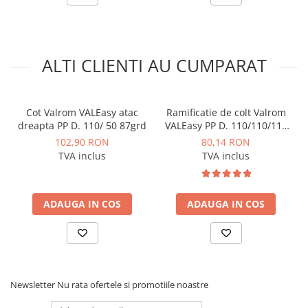
Instalatii de gaz
Tevi PEHD gaz
Fitinguri gaz
ALTI CLIENTI AU CUMPARAT
Vane de gaz si robineti
Aparate sudura si dispozitive gaz
Izolatii tehnice
Cot Valrom VALEasy atac
Ramificatie de colt Valrom
dreapta PP D. 110/ 50 87grd
VALEasy PP D. 110/110/110
Izolatii pentru aer conditionat
67grd
102,90 RON
80,14 RON
Izolatii pentru sisteme solare
TVA inclus
TVA inclus
Izolatii pentru tevi si conducte
Polistiren expandat
ADAUGA IN COS
ADAUGA IN COS
Vata minerala bazaltica
Automatizari si elemente de
automatizare
Automatizari panouri solare
Newsletter
Nu rata ofertele si promotiile noastre
Grupuri de circulatie