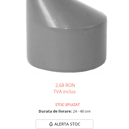
Solutii de curatare si tratare
Schimbatoare de caldura
Pompe de caldura
Contoare energie termica
Sisteme de degivrare
Incalzitoare pe motorina / gaz
Generatoare de abur
Distribuitoare si butelii de
egalizare
Pompe de circulatie si accesorii
2,68 RON
Vase de expansiune termice
TVA inclus
Detectoare si regulatoare de gaz si
fum
STOC EPUIZAT
Producere apa calda menajera
Durata de livrare:
24 - 48 ore
Boilere
ALERTA STOC
Rezervoare de acumulare