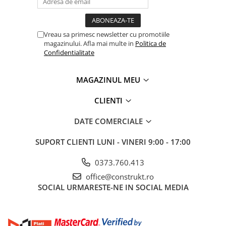
Manometre, presostate si
termostate
Regulatoare electronice
Vreau sa primesc newsletter cu promotiile
Vane si servomotoare
magazinului. Afla mai multe in
Politica de
Confidentialitate
Servoregulatoare
Termostate pentru ventilo-
MAGAZINUL MEU
convectori
Ventile termice de amestec
CLIENTI
Traductoare
DATE COMERCIALE
UPS-uri si stabilizatoare de
tensiune
SUPORT CLIENTI
LUNI - VINERI 9:00 - 17:00
Ventile liniare
0373.760.413
Ventile electromagnetice
office@construkt.ro
SOCIAL
URMARESTE-NE IN SOCIAL MEDIA
Automatizare centrala termica
Termostate aplicatii industriale
Accesorii pentru echipamente