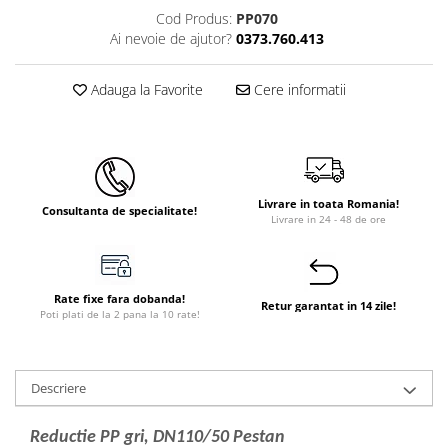
Cod Produs:
PP070
Instant apa calda pe gaz / GPL
Ai nevoie de ajutor?
0373.760.413
Panouri solare si fotovoltaice
Panouri solare cu tuburi vidate
Adauga la Favorite
Cere informatii
Panouri solare plane
Pachete complete panouri solare
Echipamente pentru panouri
solare
Livrare in toata Romania!
Consultanta de specialitate!
Livrare in 24 - 48 de ore
Panouri solare fotovoltaice
Ventilatie si climatizare
Aparate de aer conditionat
Rate fixe fara dobanda!
Retur garantat in 14 zile!
Perdele de aer
Poti plati de la 2 pana la 10 rate!
Ventiloconvectoare si sisteme VRF
Chillere
Descriere
Rooftop-uri pentru racire si
incalzire
Reductie PP gri, DN110/50 Pestan