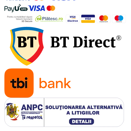
Tevi si accesorii pentru puturi
Obiecte sanitare
Baterii baie
Baterii bucatarie
Baterii bucatarie cu filtru
Clapete de actionare
Rezervoare WC incastrate
Rezervoare WC clasice
Vase WC
Lavoare
Chiuvete bucatarie
Rigole de dus
Sisteme de dus
Mobilier baie
Accesorii baie