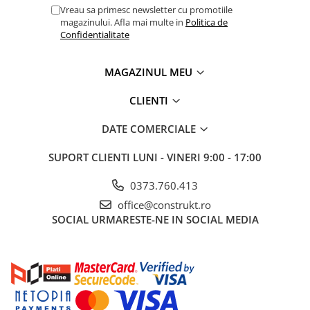
industriale
Vreau sa primesc newsletter cu promotiile
magazinului. Afla mai multe in
Politica de
Echipamente pentru tratarea si
Confidentialitate
pomparea apei
Pompe submersibile
MAGAZINUL MEU
Pompe de suprafata
CLIENTI
Pompe pentru piscine
Motopompe
DATE COMERCIALE
Hidrofoare
SUPORT CLIENTI
LUNI - VINERI 9:00 - 17:00
Vase de expansiune pentru
hidrofor
0373.760.413
Grupuri de pompare apa
office@construkt.ro
SOCIAL
URMARESTE-NE IN SOCIAL MEDIA
Rezervoare apa si accesorii stocare
Echipamente de filtrare si
dedurizare apa
Contoare de apa - Apometre
Camine apometru