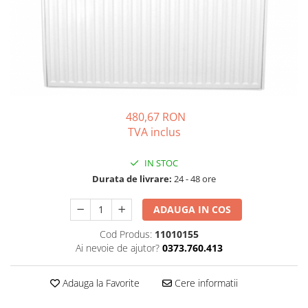
Solutii de curatare si tratare
Schimbatoare de caldura
Pompe de caldura
Contoare energie termica
Sisteme de degivrare
Incalzitoare pe motorina / gaz
480,67 RON
TVA inclus
Generatoare de abur
Distribuitoare si butelii de
IN STOC
egalizare
Durata de livrare:
24 - 48 ore
Pompe de circulatie si accesorii
Vase de expansiune termice
ADAUGA IN COS
Detectoare si regulatoare de gaz si
Cod Produs:
11010155
fum
Ai nevoie de ajutor?
0373.760.413
Producere apa calda menajera
Adauga la Favorite
Cere informatii
Boilere
Rezervoare de acumulare