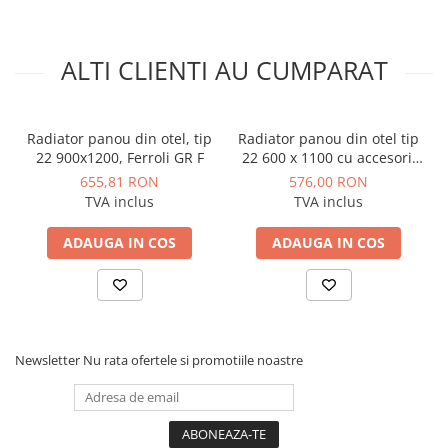
Manometre, presostate si
termostate
Regulatoare electronice
ALTI CLIENTI AU CUMPARAT
Vane si servomotoare
Servoregulatoare
Radiator panou din otel, tip
Radiator panou din otel tip
Termostate pentru ventilo-
22 900x1200, Ferroli GR F
22 600 x 1100 cu accesorii
convectori
incluse Purmo Compact
655,81 RON
576,00 RON
Ventile termice de amestec
TVA inclus
TVA inclus
Traductoare
ADAUGA IN COS
ADAUGA IN COS
UPS-uri si stabilizatoare de
tensiune
Ventile liniare
Ventile electromagnetice
Newsletter
Nu rata ofertele si promotiile noastre
Automatizare centrala termica
Termostate aplicatii industriale
Accesorii pentru echipamente