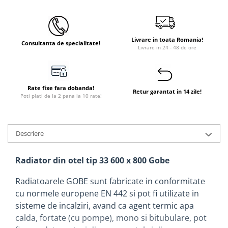
Instant apa calda pe gaz / GPL
Panouri solare si fotovoltaice
Livrare in toata Romania!
Panouri solare cu tuburi vidate
Consultanta de specialitate!
Livrare in 24 - 48 de ore
Panouri solare plane
Pachete complete panouri solare
Rate fixe fara dobanda!
Echipamente pentru panouri
Retur garantat in 14 zile!
Poti plati de la 2 pana la 10 rate!
solare
Panouri solare fotovoltaice
Ventilatie si climatizare
Descriere
Aparate de aer conditionat
Radiator din otel tip 33 600 x 800 Gobe
Perdele de aer
Ventiloconvectoare si sisteme VRF
Radiatoarele GOBE sunt fabricate in conformitate
Chillere
cu normele europene EN 442 si pot fi utilizate in
sisteme de incalziri, avand ca agent termic apa
Rooftop-uri pentru racire si
calda, fortate (cu pompe), mono si bitubulare, pot
incalzire