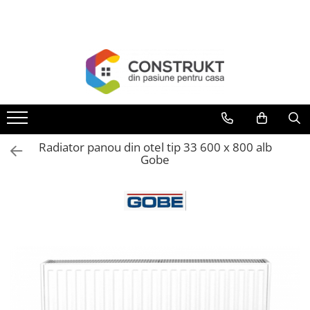
Toate Produsele
Incalzire
Centrale termice
Termoseminee, seminee si sobe
Cazane pe combustibil solid
Radiator panou din otel tip 33 600 x 800 alb
Cazane pe combustibil gazos/lichid
Gobe
Termostate de ambient
Aeroterme si destratificatoare de
aer
Radiatoare si convectoare
Incalzire in pardoseala
Panouri radiante si incalzitoare cu
infrarosu