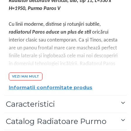
Radiator decorativ vertical, alb, tip 11, L=530 x
H=1950, Purmo Paros V
Cu linii moderne, distinse şi rotunjiri subtile,
radiatorul Paros aduce un plus de stil
oricărui
interior clasic sau contemporan. Ca şi Tinos, acesta
are un panou frontal mare care maschează perfect
liniile laterale şi înglobează cele mai noi descoperiri
în domeniul tehnologiei încălzirii. Radiatorul Paros
afişează evident o eleganţă
diferită graţie colţurilor
VEZI MAI MULT
sale rotunde. Întrucât ambele game de modele
Informatii conformitate produs
radiază o căldură plăcută, cu certitudine vă veţi simţi
confortabil în casa dumneavoastră, indiferent de
Caracteristici
modelul ales.
Radiatoarele Paros V sunt disponibile in
peste 200
Catalog Radiatoare Purmo
culori RAL
, plus o gamă exclusivă de
12 culori