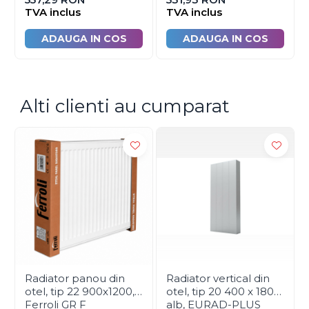
TVA inclus
TVA inclus
Specificatii:
• Lungime: 530 mm.;
ADAUGA IN COS
ADAUGA IN COS
• Inaltime: 1950 mm.;
·
Profil: 11 / 73 mm.;
• Putere termica (75/65/20°C): 1056 W;
Alti clienti au cumparat
• Capacitate de apa: 5.47 l;
·
Masa: 33.88 kg.
Nota:
·
Garantie: 10 ani.
Radiator panou din
Radiator vertical din
otel, tip 22 900x1200,
otel, tip 20 400 x 1800
Ferroli GR F
alb, EURAD-PLUS