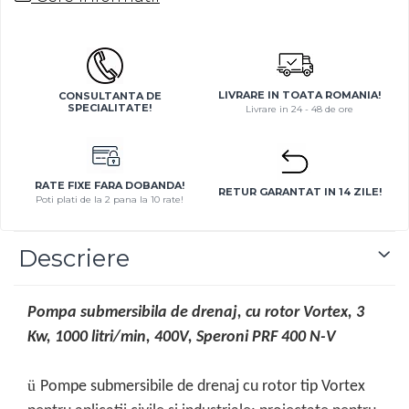
Rooftop-uri pentru racire si
incalzire
Dulapuri pentru climatizare
Unitati motocondensante
LIVRARE IN TOATA ROMANIA!
CONSULTANTA DE
SPECIALITATE!
Livrare in 24 - 48 de ore
Sisteme evaporative de
climatizare
Ventilatoare pentru baie
RATE FIXE FARA DOBANDA!
RETUR GARANTAT IN 14 ZILE!
Ventilatoare pentru tubulatura
Poti plati de la 2 pana la 10 rate!
Filtrare si odorizare aer
Descriere
Recuperatoare de caldura
Accesorii echipamente de
ventilatie si climatizare
Pompa submersibila de drenaj, cu rotor Vortex, 3
Instalatii de apa si canalizare
Kw, 1000 litri/min, 400V, Speroni PRF 400 N-V
Alimentare cu apa
Canalizare interioara
ü
Pompe submersibile de drenaj cu rotor tip Vortex
Canalizare exterioara