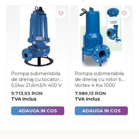
Automatizare centrala termica
Termostate aplicatii industriale
Accesorii pentru echipamente
industriale
Echipamente pentru tratarea si
pomparea apei
Pompe submersibile
Pompe de suprafata
Pompa submerisbila
Pompa submersibila
Pompe pentru piscine
de drenaj cu tocator
de drenaj cu rotor tip
5,5kw 21,6m3/h 400 V
Vortex 4 Kw 1000
Motopompe
Foras FTR 750 T
litri/min, 400V Speroni
9.713,93 RON
7.989,13 RON
Hidrofoare
tip PRF 550 N-V
TVA inclus
TVA inclus
Vase de expansiune pentru
ADAUGA IN COS
ADAUGA IN COS
hidrofor
Grupuri de pompare apa
Rezervoare apa si accesorii
stocare