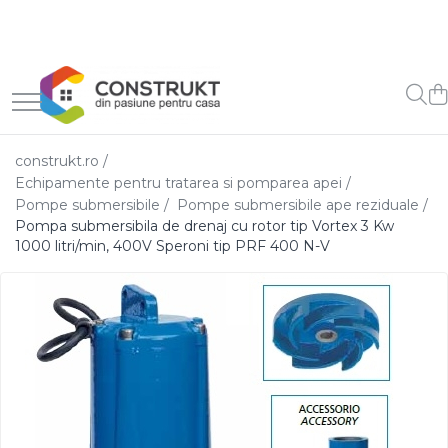
Toate Produsele
Incalzire
Centrale termice
construkt.ro /
Termoseminee, seminee si sobe
Echipamente pentru tratarea si pomparea apei /
Cazane pe combustibil solid
Pompe submersibile /
Pompe submersibile ape reziduale /
Pompa submersibila de drenaj cu rotor tip Vortex 3 Kw
Cazane pe combustibil
1000 litri/min, 400V Speroni tip PRF 400 N-V
gazos/lichid
Termostate de ambient
Aeroterme si destratificatoare
de aer
Radiatoare si convectoare
Incalzire in pardoseala
Panouri radiante si incalzitoare
cu infrarosu