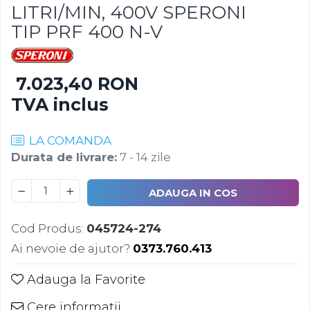
LITRI/MIN, 400V SPERONI
Rezervoare de acumulare
TIP PRF 400 N-V
Instant apa calda pe gaz / GPL
Panouri solare si fotovoltaice
Panouri solare cu tuburi vidate
7.023,40 RON
Panouri solare plane
TVA inclus
Pachete complete panouri
solare
LA COMANDA
Echipamente pentru panouri
Durata de livrare:
7 - 14 zile
solare
Panouri solare fotovoltaice
ADAUGA IN COS
Ventilatie si climatizare
Aparate de aer conditionat
Cod Produs:
045724-274
Perdele de aer
Ai nevoie de ajutor?
0373.760.413
Ventiloconvectoare si sisteme
Adauga la Favorite
VRF
Chillere
Cere informatii