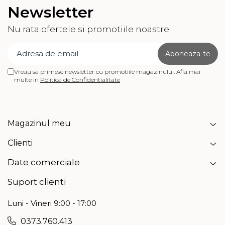
Newsletter
Echipamente de filtrare si
dedurizare apa
Nu rata ofertele si promotiile noastre
Contoare de apa - Apometre
Camine apometru
Tevi si accesorii pentru puturi
Vreau sa primesc newsletter cu promotiile magazinului. Afla mai
multe in
Politica de Confidentialitate
Obiecte sanitare
Baterii baie
Baterii bucatarie
Magazinul meu
Baterii bucatarie cu filtru
Clienti
Clapete de actionare
Rezervoare WC incastrate
Date comerciale
Rezervoare WC clasice
Suport clienti
Vase WC
Luni - Vineri 9:00 - 17:00
Lavoare
0373.760.413
Chiuvete bucatarie