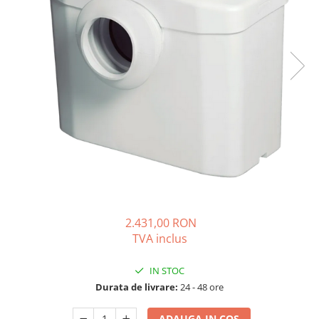
Solutii de curatare si tratare
Schimbatoare de caldura
Pompe de caldura
Contoare energie termica
Sisteme de degivrare
Incalzitoare pe motorina / gaz
Generatoare de abur
Distribuitoare si butelii de
egalizare
Pompe de circulatie si accesorii
Vase de expansiune termice
2.431,00 RON
TVA inclus
Detectoare si regulatoare de gaz si
fum
IN STOC
Producere apa calda menajera
Durata de livrare:
24 - 48 ore
Boilere
Rezervoare de acumulare
ADAUGA IN COS