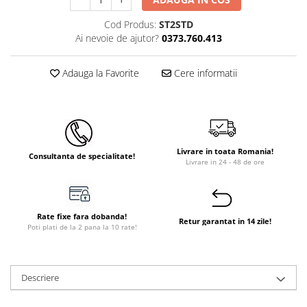
Instant apa calda pe gaz / GPL
Cod Produs:
ST2STD
Ai nevoie de ajutor?
0373.760.413
Panouri solare si fotovoltaice
Panouri solare cu tuburi vidate
Adauga la Favorite
Cere informatii
Panouri solare plane
Pachete complete panouri solare
Echipamente pentru panouri
solare
Livrare in toata Romania!
Panouri solare fotovoltaice
Consultanta de specialitate!
Livrare in 24 - 48 de ore
Ventilatie si climatizare
Aparate de aer conditionat
Perdele de aer
Rate fixe fara dobanda!
Retur garantat in 14 zile!
Poti plati de la 2 pana la 10 rate!
Ventiloconvectoare si sisteme VRF
Chillere
Descriere
Rooftop-uri pentru racire si
incalzire