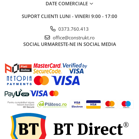
industriale
DATE COMERCIALE
Echipamente pentru tratarea si
SUPORT CLIENTI
LUNI - VINERI 9:00 - 17:00
pomparea apei
Pompe submersibile
0373.760.413
Pompe de suprafata
office@construkt.ro
SOCIAL
URMARESTE-NE IN SOCIAL MEDIA
Pompe pentru piscine
Motopompe
Hidrofoare
Vase de expansiune pentru
hidrofor
Grupuri de pompare apa
Rezervoare apa si accesorii stocare
Echipamente de filtrare si
dedurizare apa
Contoare de apa - Apometre
Camine apometru