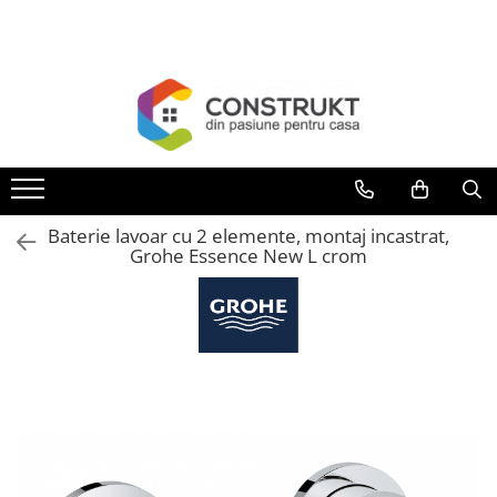
Toate Produsele
Incalzire
Centrale termice
Termoseminee, seminee si sobe
Cazane pe combustibil solid
Baterie lavoar cu 2 elemente, montaj incastrat,
Cazane pe combustibil gazos/lichid
Grohe Essence New L crom
Termostate de ambient
Aeroterme si destratificatoare de
aer
Radiatoare si convectoare
Incalzire in pardoseala
Panouri radiante si incalzitoare cu
infrarosu