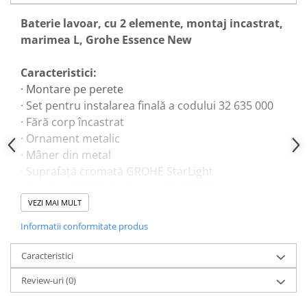
Dulapuri pentru climatizare
Baterie lavoar, cu 2 elemente, montaj incastrat,
Unitati motocondensante
marimea L, Grohe Essence New
Sisteme evaporative de climatizare
Ventilatoare pentru baie
Caracteristici:
· Montare pe perete
Ventilatoare pentru tubulatura
· Set pentru instalarea finală a codului 32 635 000
Filtrare si odorizare aer
· Fără corp încastrat
Recuperatoare de caldura
· Ornament metalic
· Mâner din metal
Accesorii echipamente de
ventilatie si climatizare
· Suprafaţă cromată GROHE StarLight
· Aerator GROHE EcoJoy cu debit 5.7 l/min
Instalatii de apa si canalizare
· Aerator reglabil GROHE AquaGuide
VEZI MAI MULT
Alimentare cu apa
· Distanţa între axe 110 mm
Informatii conformitate produs
Canalizare interioara
· Proiecţie de 230 mm
Canalizare exterioara
· Presiunea minimă recomandată 1.0 bar
Caracteristici
Canalizare pluviala
Review-uri
(0)
Distributie apa