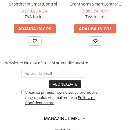
Manometre, presostate si
Grohtherm SmartControl 3
Grohtherm SmartControl 2
termostate
iesiri, termostat, apasare si
iesiri, termostat, apasare si
3.940,26 RON
3.885,74 RON
rotire, masca metalica, filtru
rotire, masca metalica, filtru
Regulatoare electronice
TVA inclus
TVA inclus
impuritati, necesita corp
impuritati, necesita corp
Vane si servomotoare
instalare, antracit
instalare, auriu mat
ADAUGA IN COS
ADAUGA IN COS
Servoregulatoare
Termostate pentru ventilo-
convectori
Ventile termice de amestec
Newsletter
Nu rata ofertele si promotiile noastre
Traductoare
UPS-uri si stabilizatoare de
tensiune
Ventile liniare
Vreau sa primesc newsletter cu promotiile
magazinului. Afla mai multe in
Politica de
Ventile electromagnetice
Confidentialitate
Automatizare centrala termica
Termostate aplicatii industriale
MAGAZINUL MEU
Accesorii pentru echipamente