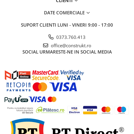
CLIENTI
industriale
Echipamente pentru tratarea si
DATE COMERCIALE
pomparea apei
SUPORT CLIENTI
LUNI - VINERI 9:00 - 17:00
Pompe submersibile
Pompe de suprafata
0373.760.413
Pompe pentru piscine
office@construkt.ro
SOCIAL
URMARESTE-NE IN SOCIAL MEDIA
Motopompe
Hidrofoare
Vase de expansiune pentru
hidrofor
Grupuri de pompare apa
Rezervoare apa si accesorii stocare
Echipamente de filtrare si
dedurizare apa
Contoare de apa - Apometre
Camine apometru