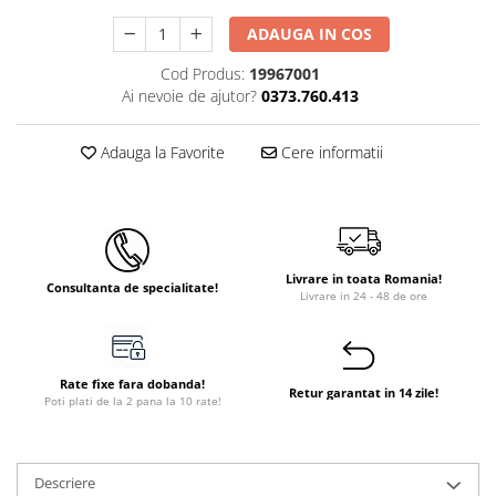
Instant apa calda pe gaz / GPL
ADAUGA IN COS
Panouri solare si fotovoltaice
Cod Produs:
19967001
Panouri solare cu tuburi vidate
Ai nevoie de ajutor?
0373.760.413
Panouri solare plane
Adauga la Favorite
Cere informatii
Pachete complete panouri solare
Echipamente pentru panouri
solare
Panouri solare fotovoltaice
Livrare in toata Romania!
Ventilatie si climatizare
Consultanta de specialitate!
Livrare in 24 - 48 de ore
Aparate de aer conditionat
Perdele de aer
Ventiloconvectoare si sisteme VRF
Rate fixe fara dobanda!
Retur garantat in 14 zile!
Poti plati de la 2 pana la 10 rate!
Chillere
Rooftop-uri pentru racire si
incalzire
Descriere