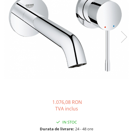
Solutii de curatare si tratare
Schimbatoare de caldura
Pompe de caldura
Contoare energie termica
Sisteme de degivrare
Incalzitoare pe motorina / gaz
Generatoare de abur
Distribuitoare si butelii de
egalizare
Pompe de circulatie si accesorii
Vase de expansiune termice
Detectoare si regulatoare de gaz si
1.076,08 RON
fum
TVA inclus
Producere apa calda menajera
Boilere
IN STOC
Durata de livrare:
24 - 48 ore
Rezervoare de acumulare