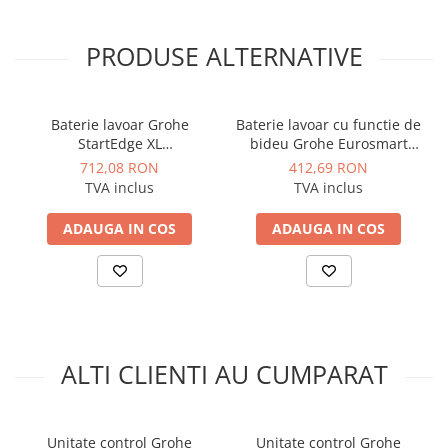
Instalatii de gaz
Tevi PEHD gaz
PRODUSE ALTERNATIVE
Fitinguri gaz
Vane de gaz si robineti
Baterie lavoar Grohe
Baterie lavoar cu functie de
Aparate sudura si dispozitive gaz
StartEdge XL
bideu Grohe Eurosmart
Izolatii tehnice
monocomanda, cartus
New, crom
712,08 RON
412,69 RON
ceramic, evacuare cu
Izolatii pentru aer conditionat
TVA inclus
TVA inclus
apasare, negru mat
Izolatii pentru sisteme solare
ADAUGA IN COS
ADAUGA IN COS
Izolatii pentru tevi si conducte
Polistiren expandat
Vata minerala bazaltica
Automatizari si elemente de
automatizare
ALTI CLIENTI AU CUMPARAT
Automatizari panouri solare
Grupuri de circulatie
Unitate control Grohe
Unitate control Grohe