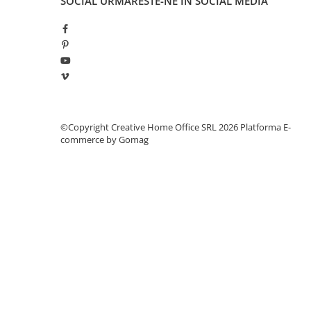
SOCIAL
URMARESTE-NE IN SOCIAL MEDIA
Manometre, presostate si
termostate
Regulatoare electronice
Vane si servomotoare
Servoregulatoare
Termostate pentru ventilo-
convectori
©Copyright Creative Home Office SRL 2026
Platforma E-
Ventile termice de amestec
commerce by Gomag
Traductoare
UPS-uri si stabilizatoare de
tensiune
Ventile liniare
Ventile electromagnetice
Automatizare centrala termica
Termostate aplicatii industriale
Accesorii pentru echipamente