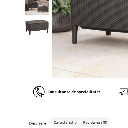
Solutii de curatare si tratare
Schimbatoare de caldura
Pompe de caldura
Contoare energie termica
Sisteme de degivrare
Incalzitoare pe motorina / gaz
Generatoare de abur
Distribuitoare si butelii de
egalizare
Pompe de circulatie si accesorii
Vase de expansiune termice
Consultanta de specialitate!
Detectoare si regulatoare de gaz si
fum
Producere apa calda menajera
Boilere
Caracteristici
Review-uri
(0)
Descriere
Rezervoare de acumulare