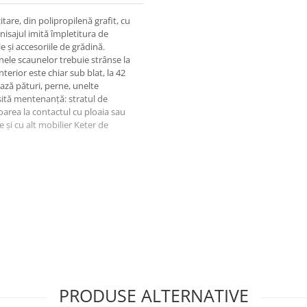
are, din polipropilenă grafit, cu
nisajul imită împletitura de
 și accesoriile de grădină.
nele scaunelor trebuie strânse la
nterior este chiar sub blat, la 42
ează pături, perne, unelte
esită mentenanță: stratul de
loarea la contactul cu ploaia sau
 și cu alt mobilier Keter de
de depozitare, fără mobilier în
PRODUSE ALTERNATIVE