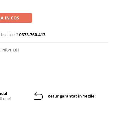
A IN COS
de ajutor?
0373.760.413
informatii
nda!
Retur garantat in 14 zile!
10 rate!