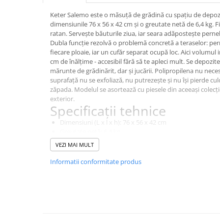
Instant apa calda pe gaz / GPL
Keter Salemo este o măsuță de grădină cu spațiu de depozit
dimensiunile 76 x 56 x 42 cm și o greutate netă de 6,4 kg. Fi
Panouri solare si fotovoltaice
ratan. Servește băuturile ziua, iar seara adăpostește pernele
Panouri solare cu tuburi vidate
Dubla funcție rezolvă o problemă concretă a teraselor: per
fiecare ploaie, iar un cufăr separat ocupă loc. Aici volumul i
Panouri solare plane
cm de înălțime - accesibil fără să te apleci mult. Se depozit
mărunte de grădinărit, dar și jucării. Polipropilena nu nec
Pachete complete panouri solare
suprafață nu se exfoliază, nu putrezește și nu își pierde cu
Echipamente pentru panouri
zăpada. Modelul se asortează cu piesele din aceeași colecție
solare
exterior.
Specificații tehnice
Panouri solare fotovoltaice
Dimensiuni (L x l x h): 76 x 56 x 42 cm
Ventilatie si climatizare
Greutate netă: 6,4 kg
Aparate de aer conditionat
Material: polipropilenă
VEZI MAI MULT
Culoare: grafit
Perdele de aer
Formă: dreptunghiulară
Informatii conformitate produs
Finisaj: imitație de împletitură de ratan
Ventiloconvectoare si sisteme VRF
Funcție suplimentară: spațiu de depozitare sub blat
Chillere
Beneficii
Rooftop-uri pentru racire si
Două funcții într-o piesă
- măsuță de servire și cutie 
incalzire
plus