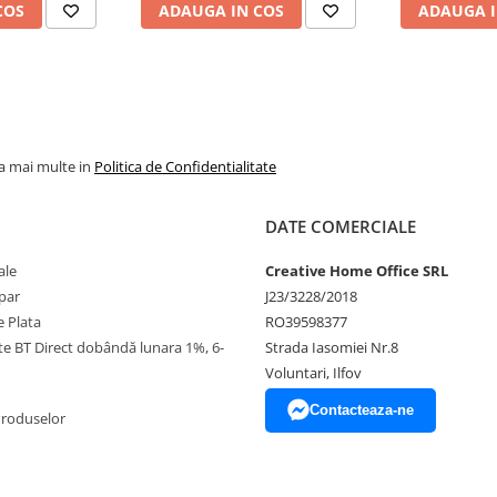
177x100x71 cm
COS
ADAUGA IN COS
ADAUGA I
la mai multe in
Politica de Confidentialitate
DATE COMERCIALE
ale
Creative Home Office SRL
par
J23/3228/2018
 Plata
RO39598377
ate BT Direct dobândă lunara 1%, 6-
Strada Iasomiei Nr.8
Voluntari, Ilfov
Contacteaza-ne
Produselor