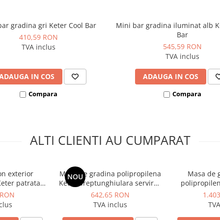
mbarea vremii
se exfoliază și nu putrezește
bar gradina gri Keter Cool Bar
Mini bar gradina iluminat alb K
Bar
410,59 RON
comandă separat
545,59 RON
TVA inclus
TVA inclus
ADAUGA IN COS
ADAUGA IN COS
Compara
Compara
ALTI CLIENTI AU CUMPARAT
n exterior
Masa de gradina polipropilena
Masa de g
NOU
Keter patrata
Keter dreptunghiulara servirea
polipropile
ilor culoare
meselor grafit finisaj textura
servirea 
 RON
642,65 RON
1.40
ia California
lemn colectia Baltimore 4-6
preparatelo
clus
TVA inclus
TVA
x 68 x 35 cm
persoane dimensiuni
finisaj mat L