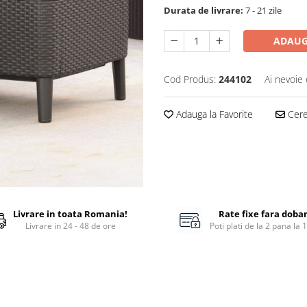
Durata de livrare:
7 - 21 zile
ADAUG
Cod Produs:
244102
Ai nevoie 
Adauga la Favorite
Cere 
Livrare in toata Romania!
Rate fixe fara doba
Livrare in 24 - 48 de ore
Poti plati de la 2 pana la 