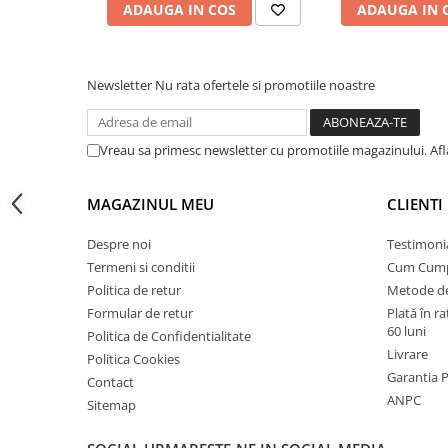
ADAUGA IN COS
ADAUGA IN 
Instalatii de gaz
Tevi PEHD gaz
Fitinguri gaz
Newsletter
Nu rata ofertele si promotiile noastre
Vane de gaz si robineti
Aparate sudura si dispozitive gaz
Vreau sa primesc newsletter cu promotiile magazinului. Af
Izolatii tehnice
Izolatii pentru aer conditionat
MAGAZINUL MEU
CLIENTI
Izolatii pentru sisteme solare
Despre noi
Testimoni
Izolatii pentru tevi si conducte
Termeni si conditii
Cum Cum
Polistiren expandat
Politica de retur
Metode de
Vata minerala bazaltica
Formular de retur
Plată în r
60 luni
Politica de Confidentialitate
Automatizari si elemente de
Livrare
Politica Cookies
automatizare
Garantia 
Contact
Automatizari panouri solare
ANPC
Sitemap
Grupuri de circulatie