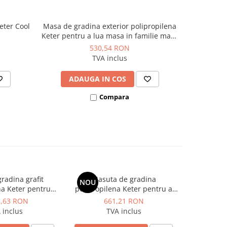
eter Cool
Masa de gradina exterior polipropilena
Masuta de
NOU
Keter pentru a lua masa in familie maro
imitati
4-6 persoane 165x95x75 cm
bauturilor 
530,54 RON
TVA inclus
ADAUGA IN COS
AD
Compara
radina grafit
Masuta de gradina
Masa de
NOU
NOU
na Keter pentru
polipropilena Keter pentru a
plastic
bauturilor si
servi masa 6 persoane
cappu
3,63 RON
661,21 RON
1.
r 8-10 persoane
cappuccino Girona 160x90x74
dimensiun
 inclus
TVA inclus
ima 313 x 98 x 74
cm