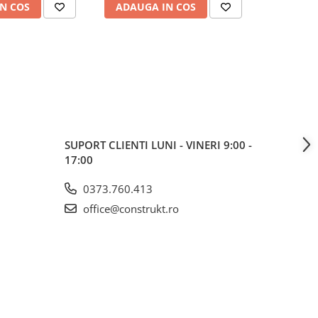
cm
N COS
ADAUGA IN COS
ADAUG
SUPORT CLIENTI
LUNI - VINERI 9:00 -
17:00
0373.760.413
office@construkt.ro