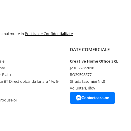
la mai multe in
Politica de Confidentialitate
DATE COMERCIALE
ale
Creative Home Office SRL
par
J23/3228/2018
 Plata
RO39598377
ate BT Direct dobândă lunara 1%, 6-
Strada Iasomiei Nr.8
Voluntari, Ilfov
Contacteaza-ne
Produselor