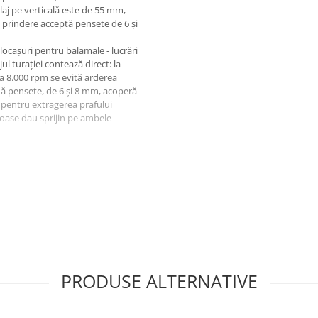
glaj pe verticală este de 55 mm,
 prindere acceptă pensete de 6 și
i locașuri pentru balamale - lucrări
ul turației contează direct: la
 la 8.000 rpm se evită arderea
uă pensete, de 6 și 8 mm, acoperă
 pentru extragerea prafului
eroase dau sprijin pe ambele
PRODUSE ALTERNATIVE