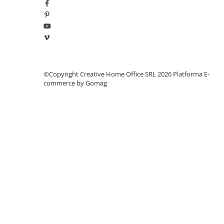
Manometre, presostate si
termostate
Regulatoare electronice
Vane si servomotoare
Servoregulatoare
Termostate pentru ventilo-
©Copyright Creative Home Office SRL 2026
Platforma E-
commerce by Gomag
convectori
Ventile termice de amestec
Traductoare
UPS-uri si stabilizatoare de
tensiune
Ventile liniare
Ventile electromagnetice
Automatizare centrala termica
Termostate aplicatii industriale
Accesorii pentru echipamente