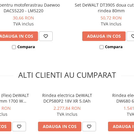
lă după duritatea lemnului și
pentru motoferastrau Daewoo
Set DeWALT DT3905 doua cut
DACS5220 - LM5220
rindea 80mm
ale și falțuri în cherestea
30,66 RON
50,72 RON
TVA inclus
TVA inclus
e separată de adaptoare
i poate fi folosit în timpul
ADAUGA IN COS
ADAUGA IN COS
ne pornirea accidentală, iar
Compara
Compara
mm
lui sau zidăriei
ALTI CLIENTI AU CUMPARAT
r (Flex) DeWALT
Rindea electrica DeWALT
Rindea ele
 mm 1700 W
DCP580P2 18V XR 5.0Ah
DW680 
 rpm
9 RON
2.277,84 RON
1.54
clus
TVA inclus
TVA
COS
ADAUGA IN COS
ADAUGA I