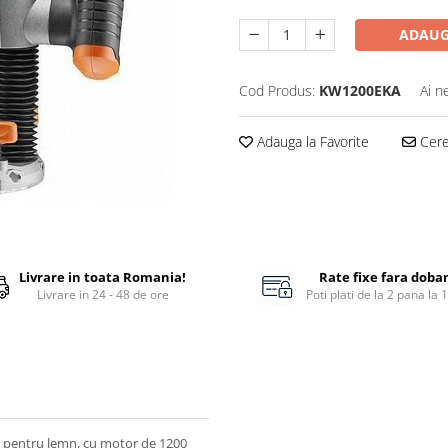
ADAUG
Cod Produs:
KW1200EKA
Ai n
Adauga la Favorite
Cere 
Livrare in toata Romania!
Rate fixe fara doba
Livrare in 24 - 48 de ore
Poti plati de la 2 pana la 
ă pentru lemn, cu motor de 1200