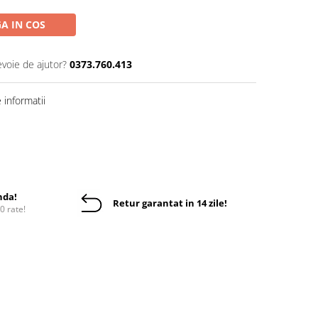
A IN COS
evoie de ajutor?
0373.760.413
informatii
nda!
Retur garantat in 14 zile!
10 rate!