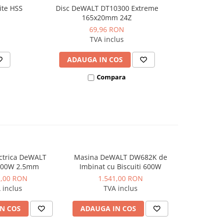
ite HSS
Disc DeWALT DT10300 Extreme
Set 5 lame
165x20mm 24Z
DT2350 
69,96 RON
TVA inclus
ADAUGA IN COS
AD
Compara
ctrica DeWALT
Masina DeWALT DW682K de
Fieras
600W 2.5mm
Imbinat cu Biscuiti 600W
acumulato
184MM DI
1,00 RON
1.541,00 RON
2.
BRU
 inclus
TVA inclus
N COS
ADAUGA IN COS
ADAUG