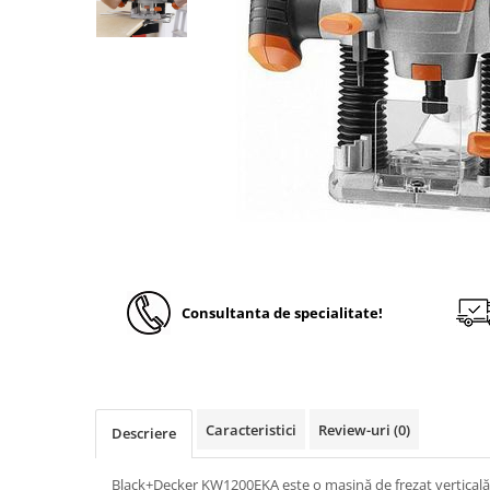
Solutii de curatare si tratare
Schimbatoare de caldura
Pompe de caldura
Contoare energie termica
Sisteme de degivrare
Incalzitoare pe motorina / gaz
Generatoare de abur
Distribuitoare si butelii de
egalizare
Pompe de circulatie si accesorii
Consultanta de specialitate!
Vase de expansiune termice
Detectoare si regulatoare de gaz si
fum
Producere apa calda menajera
Caracteristici
Review-uri
(0)
Descriere
Boilere
Rezervoare de acumulare
Black+Decker KW1200EKA este o mașină de frezat vertical