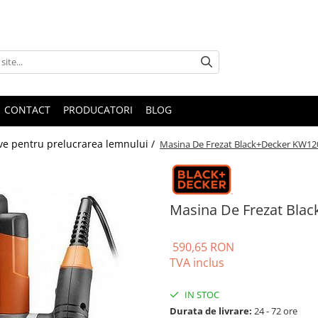
CONTACT
PRODUCATORI
BLOG
ive pentru prelucrarea lemnului /
Masina De Frezat Black+Decker KW1
Masina De Frezat Bl
590,65 RON
TVA inclus
IN STOC
Durata de livrare:
24 - 72 ore