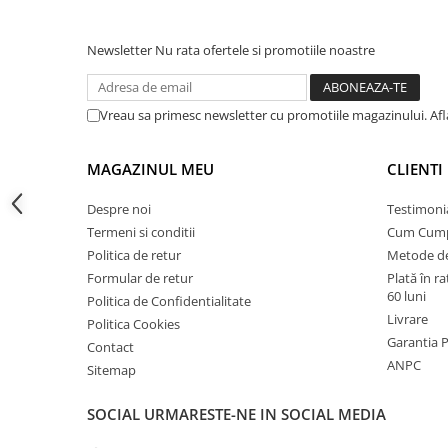
Instalatii de gaz
Tevi PEHD gaz
Newsletter
Nu rata ofertele si promotiile noastre
Fitinguri gaz
Vane de gaz si robineti
Vreau sa primesc newsletter cu promotiile magazinului. Af
Aparate sudura si dispozitive gaz
Izolatii tehnice
MAGAZINUL MEU
CLIENTI
Izolatii pentru aer conditionat
Despre noi
Testimoni
Izolatii pentru sisteme solare
Termeni si conditii
Cum Cum
Izolatii pentru tevi si conducte
Politica de retur
Metode de
Formular de retur
Plată în r
Polistiren expandat
60 luni
Politica de Confidentialitate
Vata minerala bazaltica
Livrare
Politica Cookies
Garantia 
Automatizari si elemente de
Contact
automatizare
ANPC
Sitemap
Automatizari panouri solare
SOCIAL
URMARESTE-NE IN SOCIAL MEDIA
Grupuri de circulatie