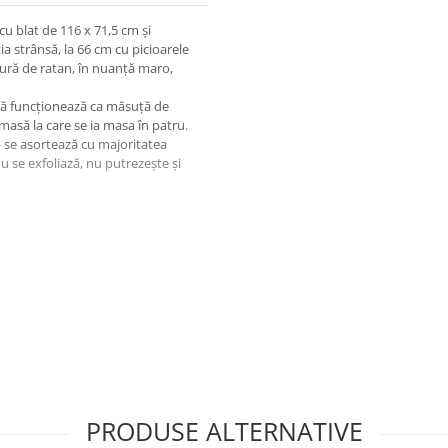
cu blat de 116 x 71,5 cm și
ia strânsă, la 66 cm cu picioarele
tură de ratan, în nuanță maro,
esă funcționează ca măsuță de
 masă la care se ia masa în patru.
 - se asortează cu majoritatea
 se exfoliază, nu putrezește și
entru servirea mesei
PRODUSE ALTERNATIVE
 pe o terasă mică