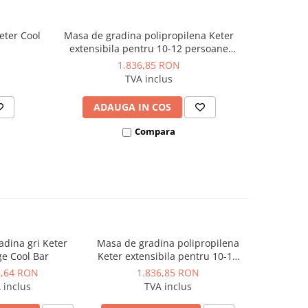
eter Cool
Masa de gradina polipropilena Keter
Masa de 
extensibila pentru 10-12 persoane
extensibil
cappuccino Harmony 241x100.5x74 cm
cappuccino
1.836,85 RON
TVA inclus
ADAUGA IN COS
AD
Compara
adina gri Keter
Masa de gradina polipropilena
Masa de gr
e Cool Bar
Keter extensibila pentru 10-12
Keter pentr
persoane cappuccino Harmony
4-6 persoa
8,64 RON
1.836,85 RON
9
241x100.5x74 cm
 inclus
TVA inclus