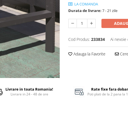
LA COMANDA
Durata de livrare:
7 - 21 zile
ADAUG
Cod Produs:
233834
Ai nevoie 
Adauga la Favorite
Cere 
Livrare in toata Romania!
Rate fixe fara doba
Livrare in 24 - 48 de ore
Poti plati de la 2 pana la 