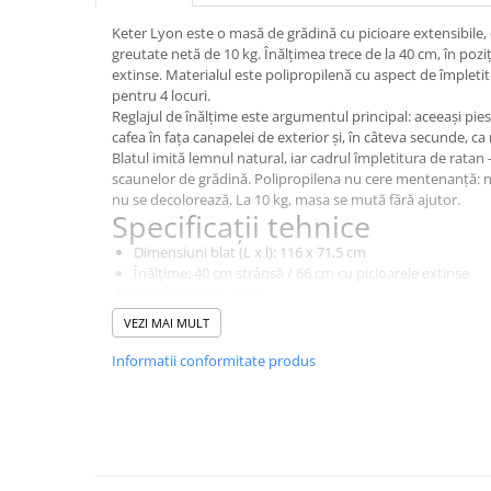
Instant apa calda pe gaz / GPL
Keter Lyon este o masă de grădină cu picioare extensibile, 
greutate netă de 10 kg. Înălțimea trece de la 40 cm, în poziț
Panouri solare si fotovoltaice
extinse. Materialul este polipropilenă cu aspect de împleti
Panouri solare cu tuburi vidate
pentru 4 locuri.
Reglajul de înălțime este argumentul principal: aceeași pi
Panouri solare plane
cafea în fața canapelei de exterior și, în câteva secunde, ca
Blatul imită lemnul natural, iar cadrul împletitura de ratan
Pachete complete panouri solare
scaunelor de grădină. Polipropilena nu cere mentenanță: nu
Echipamente pentru panouri
nu se decolorează. La 10 kg, masa se mută fără ajutor.
solare
Specificații tehnice
Panouri solare fotovoltaice
Dimensiuni blat (L x l): 116 x 71,5 cm
Înălțime: 40 cm strânsă / 66 cm cu picioarele extinse
Ventilatie si climatizare
Greutate netă: 10 kg
Aparate de aer conditionat
Număr de locuri: 4
VEZI MAI MULT
Material: polipropilenă
Perdele de aer
Culoare: maro
Informatii conformitate produs
Formă: dreptunghiulară
Ventiloconvectoare si sisteme VRF
Tip: extensibilă pe înălțime, cu asamblare
Chillere
Beneficii
Rooftop-uri pentru racire si
Două înălțimi de lucru
- 40 cm pentru cafea, 66 cm p
incalzire
Economie de spațiu
- înlocuiește două mese distincte