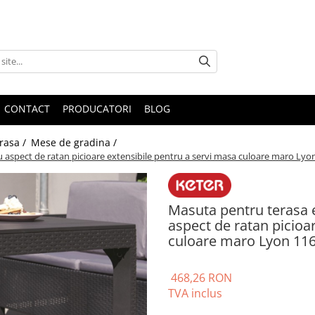
CONTACT
PRODUCATORI
BLOG
erasa /
Mese de gradina /
u aspect de ratan picioare extensibile pentru a servi masa culoare maro Ly
Masuta pentru terasa e
aspect de ratan picioa
culoare maro Lyon 11
468,26 RON
TVA inclus