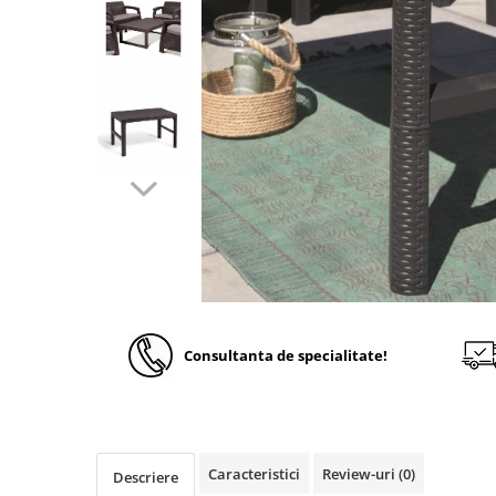
Solutii de curatare si tratare
Schimbatoare de caldura
Pompe de caldura
Contoare energie termica
Sisteme de degivrare
Incalzitoare pe motorina / gaz
Generatoare de abur
Distribuitoare si butelii de
egalizare
Pompe de circulatie si accesorii
Vase de expansiune termice
Consultanta de specialitate!
Detectoare si regulatoare de gaz si
fum
Producere apa calda menajera
Boilere
Caracteristici
Review-uri
(0)
Descriere
Rezervoare de acumulare