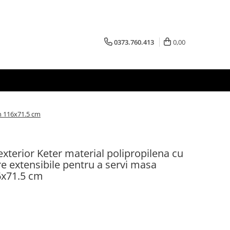
0373.760.413
0,00
on 116x71.5 cm
xterior Keter material polipropilena cu
re extensibile pentru a servi masa
6x71.5 cm