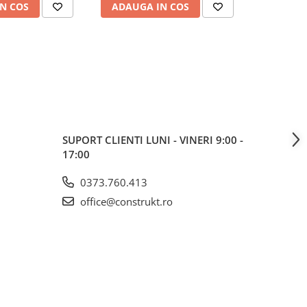
N COS
ADAUGA IN COS
ADAUG
SUPORT CLIENTI
LUNI - VINERI 9:00 -
17:00
0373.760.413
office@construkt.ro