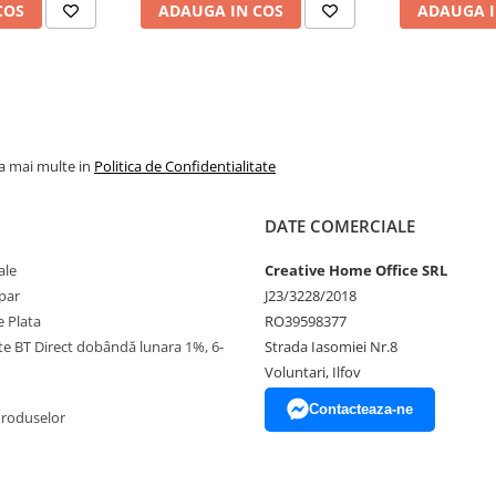
177x100x71 cm
COS
ADAUGA IN COS
ADAUGA I
la mai multe in
Politica de Confidentialitate
DATE COMERCIALE
ale
Creative Home Office SRL
par
J23/3228/2018
 Plata
RO39598377
ate BT Direct dobândă lunara 1%, 6-
Strada Iasomiei Nr.8
Voluntari, Ilfov
Contacteaza-ne
Produselor