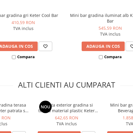
 împletitură de ratan
bar gradina gri Keter Cool Bar
Mini bar gradina iluminat alb K
comandă separat
Bar
410,59 RON
dining clasice, de circa 74 cm
545,59 RON
TVA inclus
TVA inclus
ADAUGA IN COS
ADAUGA IN COS
Compara
Compara
ALTI CLIENTI AU CUMPARAT
radina terasa
Masuta exterior gradina si
Mini bar gr
NOU
ter patrata si
terasa material plastic Keter
Beverag
servirea mesei
pentru a servi masa culoare
7 RON
642,65 RON
1.85
j imitatie de
cappuccino Baltimore 4-6
clus
TVA inclus
TVA
10 persoane
persoane dimensiuni