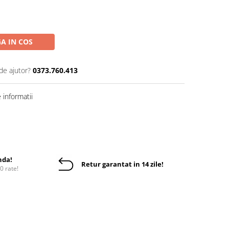
A IN COS
de ajutor?
0373.760.413
informatii
nda!
Retur garantat in 14 zile!
10 rate!