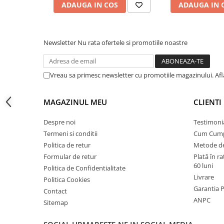
ADAUGA IN COS
ADAUGA IN 
Instalatii de gaz
Tevi PEHD gaz
Fitinguri gaz
Newsletter
Nu rata ofertele si promotiile noastre
Vane de gaz si robineti
Aparate sudura si dispozitive gaz
Vreau sa primesc newsletter cu promotiile magazinului. Af
Izolatii tehnice
Izolatii pentru aer conditionat
MAGAZINUL MEU
CLIENTI
Izolatii pentru sisteme solare
Despre noi
Testimoni
Izolatii pentru tevi si conducte
Termeni si conditii
Cum Cum
Polistiren expandat
Politica de retur
Metode de
Vata minerala bazaltica
Formular de retur
Plată în r
60 luni
Politica de Confidentialitate
Automatizari si elemente de
Livrare
Politica Cookies
automatizare
Garantia 
Contact
Automatizari panouri solare
ANPC
Sitemap
Grupuri de circulatie