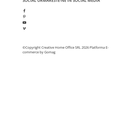
SOCIAL
URMARESTE-NE IN SOCIAL MEDIA
Manometre, presostate si
termostate
Regulatoare electronice
Vane si servomotoare
Servoregulatoare
Termostate pentru ventilo-
convectori
©Copyright Creative Home Office SRL 2026
Platforma E-
Ventile termice de amestec
commerce by Gomag
Traductoare
UPS-uri si stabilizatoare de
tensiune
Ventile liniare
Ventile electromagnetice
Automatizare centrala termica
Termostate aplicatii industriale
Accesorii pentru echipamente