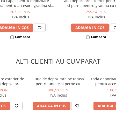
 cu capac pentru depozitare
Lada depozitare exterior pentr
na pentru accesorii gradina si
si perne pentru gradina cu
material polipropilena antracit
material plastic maro Keter 
203,29 RON
299,54 RON
 Hollywood 270 L cu manere si
270L manere rezistenta 
TVA inclus
TVA inclus
sistem inchidere
ADAUGA IN COS
ADAUGA IN COS
Compara
Compara
ALTI CLIENTI AU CUMPARAT
re exterior de
Cutie de depozitare pe terasa
Lada depozita
u depozitare
pentru unelte si perne cu
pentru acces
ne cu capac
capac material polipropilena
terasa cu 
 RON
406,91 RON
1.06
nt la UV manere
maro Keter Springwood 305 L
polipropilena
clus
TVA inclus
TVA
eter Glenwood
Darwin 662 
 L
intemperi
COS
ADAUGA IN COS
ADAUGA I