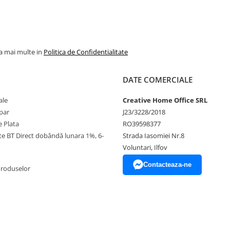
la mai multe in
Politica de Confidentialitate
DATE COMERCIALE
ale
Creative Home Office SRL
par
J23/3228/2018
 Plata
RO39598377
ate BT Direct dobândă lunara 1%, 6-
Strada Iasomiei Nr.8
Voluntari, Ilfov
Contacteaza-ne
Produselor