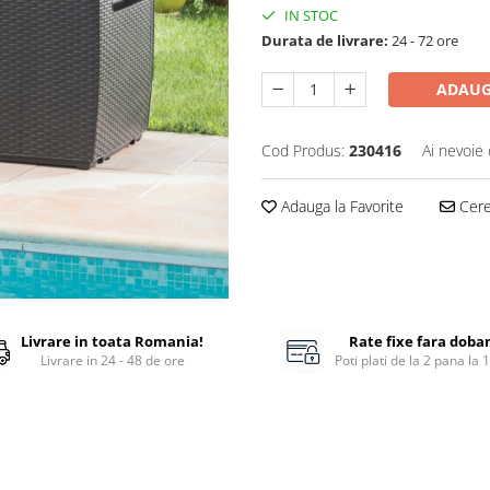
IN STOC
Durata de livrare:
24 - 72 ore
ADAUG
Cod Produs:
230416
Ai nevoie 
Adauga la Favorite
Cere 
Livrare in toata Romania!
Rate fixe fara doba
Livrare in 24 - 48 de ore
Poti plati de la 2 pana la 