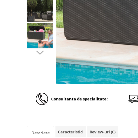
Solutii de curatare si tratare
Schimbatoare de caldura
Pompe de caldura
Contoare energie termica
Sisteme de degivrare
Incalzitoare pe motorina / gaz
Generatoare de abur
Distribuitoare si butelii de
egalizare
Pompe de circulatie si accesorii
Vase de expansiune termice
Consultanta de specialitate!
Detectoare si regulatoare de gaz si
fum
Producere apa calda menajera
Boilere
Caracteristici
Review-uri
(0)
Descriere
Rezervoare de acumulare