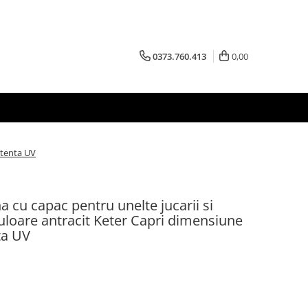
0373.760.413
0,00
stenta UV
a cu capac pentru unelte jucarii si
uloare antracit Keter Capri dimensiune
ta UV