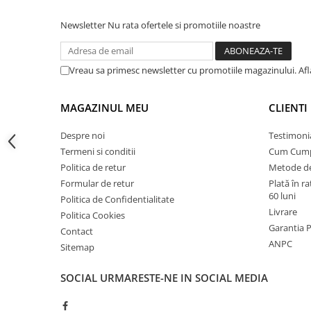
Instalatii de gaz
Newsletter
Nu rata ofertele si promotiile noastre
Tevi PEHD gaz
Fitinguri gaz
Vane de gaz si robineti
Vreau sa primesc newsletter cu promotiile magazinului. Af
Aparate sudura si dispozitive gaz
MAGAZINUL MEU
CLIENTI
Izolatii tehnice
Izolatii pentru aer conditionat
Despre noi
Testimoni
Termeni si conditii
Cum Cum
Izolatii pentru sisteme solare
Politica de retur
Metode de
Izolatii pentru tevi si conducte
Formular de retur
Plată în r
Polistiren expandat
60 luni
Politica de Confidentialitate
Livrare
Politica Cookies
Vata minerala bazaltica
Garantia 
Contact
Automatizari si elemente de
ANPC
Sitemap
automatizare
Automatizari panouri solare
SOCIAL
URMARESTE-NE IN SOCIAL MEDIA
Grupuri de circulatie