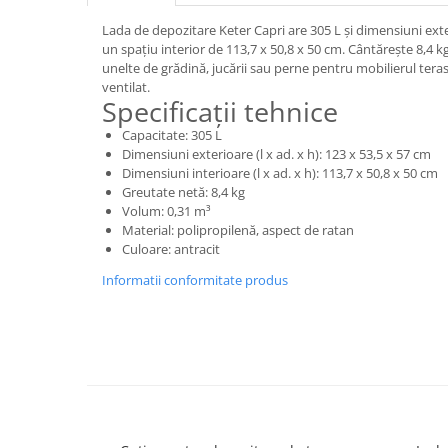
Instant apa calda pe gaz / GPL
Lada de depozitare Keter Capri are 305 L și dimensiuni exte
un spațiu interior de 113,7 x 50,8 x 50 cm. Cântărește 8,4 k
Panouri solare si fotovoltaice
unelte de grădină, jucării sau perne pentru mobilierul teras
Panouri solare cu tuburi vidate
ventilat.
Specificații tehnice
Panouri solare plane
Capacitate: 305 L
Pachete complete panouri solare
Dimensiuni exterioare (l x ad. x h): 123 x 53,5 x 57 cm
Dimensiuni interioare (l x ad. x h): 113,7 x 50,8 x 50 cm
Echipamente pentru panouri
Greutate netă: 8,4 kg
solare
Volum: 0,31 m³
Panouri solare fotovoltaice
Material: polipropilenă, aspect de ratan
Culoare: antracit
Ventilatie si climatizare
Informatii conformitate produs
Aparate de aer conditionat
Perdele de aer
Ventiloconvectoare si sisteme VRF
Chillere
Rooftop-uri pentru racire si
incalzire