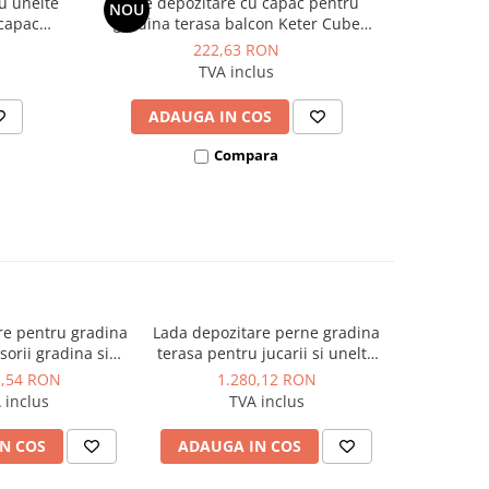
u unelte
Cutie depozitare cu capac pentru
Cutie de
NOU
 capac
gradina terasa balcon Keter Cube
pentru un
Sherwood
polipropilena impletitura ratan pentru
capac
222,63 RON
UV
scaun sau masa graphite patrata
cappuccin
TVA inclus
rezistenta UV 42x42x39 cm
si role
ADAUGA IN COS
AD
Compara
re pentru gradina
Lada depozitare perne gradina
Cufar d
NOU
orii gradina si
terasa pentru jucarii si unelte
pentru exte
capac material
cu capac material polipropilena
accesorii
3,54 RON
1.280,12 RON
1.
 culoare gri Keter
culoare antracit Keter Ontario
polipropil
 inclus
TVA inclus
L rezistenta la
850 L manere 147x83x86 cm
147x
i si raze UV
N COS
ADAUGA IN COS
ADAUG