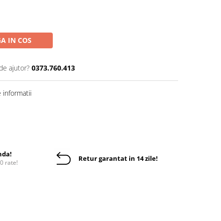
A IN COS
de ajutor?
0373.760.413
informatii
nda!
Retur garantat in 14 zile!
10 rate!