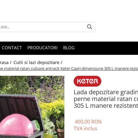
CONTACT
PRODUCATORI
BLOG
erasa /
Cutii si lazi depozitare /
rne material ratan culoare antracit Keter Capri dimensiune 305 L manere rezi
Lada depozitare gradin
perne material ratan c
305 L manere rezisten
400,00 RON
TVA inclus