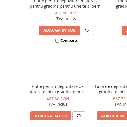
Cutie pentru depozitare de terasa
Lada
Dulapuri pentru climatizare
pentru gradina pentru unelte si perne
gradi
cu capac material ratan maro Keter
terasa 
Unitati motocondensante
487,80 RON
Capri 305L cu manere rezistenta UV
Keter
TVA inclus
Sisteme evaporative de climatizare
Ventilatoare pentru baie
ADAUGA IN COS
Ventilatoare pentru tubulatura
Compara
Filtrare si odorizare aer
Recuperatoare de caldura
Accesorii echipamente de
ventilatie si climatizare
Instalatii de apa si canalizare
Cutie pentru depozitare de
Lada de depozita
Alimentare cu apa
terasa pentru gradina pentru
gradina pentr
Canalizare interioara
unelte si perne cu capac
unelte si per
487,80 RON
667,70
material ratan maro Keter
material reziste
Canalizare exterioara
TVA inclus
TVA in
Capri 305L cu manere
textura lemn K
Canalizare pluviala
rezistenta UV
390
ADAUGA IN COS
ADAUGA IN 
Distributie apa