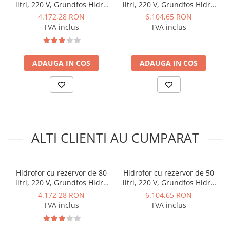
§
Rotoarele, camerele intermediare si arborele sunt
litri, 220 V, Grundfos Hidro
litri, 220 V, Grundfos Hidro
Instalatii de gaz
1 CM 3-5 R 80 l
1 CM 5-6 R 50 l
fabricate din otel inoxidabil;
4.172,28 RON
6.104,65 RON
Tevi PEHD gaz
TVA inclus
TVA inclus
§
Camerele de aspiratie si de refulare sunt fabricate
Fitinguri gaz
din fonta;
Vane de gaz si robineti
§
Volum rezervor de presiune: 50 litri;
ADAUGA IN COS
ADAUGA IN COS
Aparate sudura si dispozitive gaz
§
Material carcasa pompa: fonta;
Izolatii tehnice
§
Material rotor: otel-inox;
Izolatii pentru aer conditionat
§
Alimentare: 230 V;
Izolatii pentru sisteme solare
Nota:
Izolatii pentru tevi si conducte
ALTI CLIENTI AU CUMPARAT
Garantia produsului este 2 ani.
Polistiren expandat
Vata minerala bazaltica
Hidrofor cu rezervor de 80
Hidrofor cu rezervor de 50
Automatizari si elemente de
litri, 220 V, Grundfos Hidro
litri, 220 V, Grundfos Hidro
automatizare
1 CM 3-5 R 80 l
1 CM 5-6 R 50 l
4.172,28 RON
6.104,65 RON
Automatizari panouri solare
TVA inclus
TVA inclus
Grupuri de circulatie