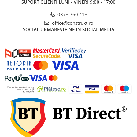
SUPORT CLIENTI
LUNI - VINERI 9:00 - 17:00
industriale
Echipamente pentru tratarea si
0373.760.413
pomparea apei
office@construkt.ro
Pompe submersibile
SOCIAL
URMARESTE-NE IN SOCIAL MEDIA
Pompe de suprafata
Pompe pentru piscine
Motopompe
Hidrofoare
Vase de expansiune pentru
hidrofor
Grupuri de pompare apa
Rezervoare apa si accesorii stocare
Echipamente de filtrare si
dedurizare apa
Contoare de apa - Apometre
Camine apometru