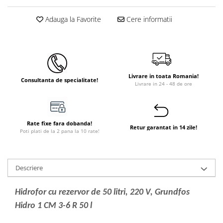
Instant apa calda pe gaz / GPL
Adauga la Favorite
Cere informatii
Panouri solare si fotovoltaice
Panouri solare cu tuburi vidate
Panouri solare plane
Pachete complete panouri solare
Livrare in toata Romania!
Consultanta de specialitate!
Livrare in 24 - 48 de ore
Echipamente pentru panouri
solare
Panouri solare fotovoltaice
Rate fixe fara dobanda!
Retur garantat in 14 zile!
Ventilatie si climatizare
Poti plati de la 2 pana la 10 rate!
Aparate de aer conditionat
Perdele de aer
Descriere
Ventiloconvectoare si sisteme VRF
Chillere
Hidrofor cu rezervor de 50 litri, 220 V, Grundfos
Rooftop-uri pentru racire si
Hidro 1 CM 3-6 R 50 l
incalzire