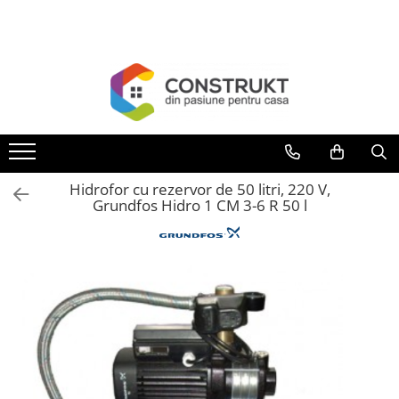
Toate Produsele
Incalzire
Centrale termice
Termoseminee, seminee si sobe
Cazane pe combustibil solid
Hidrofor cu rezervor de 50 litri, 220 V,
Cazane pe combustibil gazos/lichid
Grundfos Hidro 1 CM 3-6 R 50 l
Termostate de ambient
Aeroterme si destratificatoare de
aer
Radiatoare si convectoare
Incalzire in pardoseala
Panouri radiante si incalzitoare cu
infrarosu