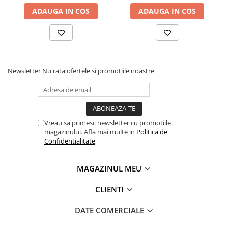
Manometre, presostate si
ADAUGA IN COS
ADAUGA IN COS
termostate
Regulatoare electronice
Vane si servomotoare
Servoregulatoare
Newsletter
Nu rata ofertele si promotiile noastre
Termostate pentru ventilo-
convectori
Ventile termice de amestec
Traductoare
Vreau sa primesc newsletter cu promotiile
UPS-uri si stabilizatoare de
magazinului. Afla mai multe in
Politica de
Confidentialitate
tensiune
Ventile liniare
MAGAZINUL MEU
Ventile electromagnetice
CLIENTI
Automatizare centrala termica
Termostate aplicatii industriale
DATE COMERCIALE
Accesorii pentru echipamente