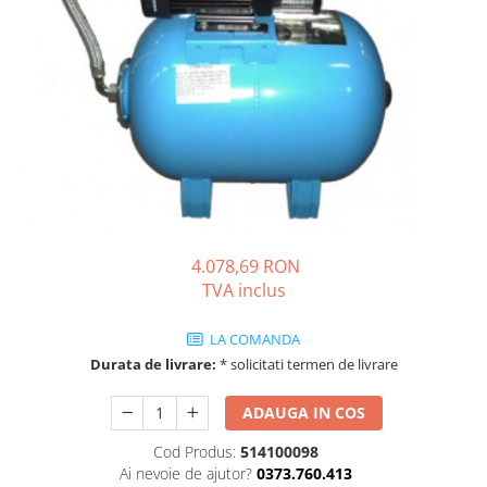
Solutii de curatare si tratare
Schimbatoare de caldura
Pompe de caldura
Contoare energie termica
Sisteme de degivrare
Incalzitoare pe motorina / gaz
Generatoare de abur
Distribuitoare si butelii de
egalizare
4.078,69 RON
TVA inclus
Pompe de circulatie si accesorii
Vase de expansiune termice
LA COMANDA
Detectoare si regulatoare de gaz si
Durata de livrare:
* solicitati termen de livrare
fum
ADAUGA IN COS
Producere apa calda menajera
Boilere
Cod Produs:
514100098
Ai nevoie de ajutor?
0373.760.413
Rezervoare de acumulare