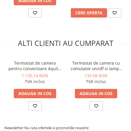
ADAUGA IN COS
CERE OFERTA
ALTI CLIENTI AU CUMPARAT
Termostat de camera
Termostat de camera cu
pentru convectoare Aquilo,
comutator on/off si lampa
Purmo PER-07
semnalizare pentru
1.135,14 RON
133,58 RON
convectoare Radox model
TVA inclus
TVA inclus
RCN
ADAUGA IN COS
ADAUGA IN COS
Newsletter
Nu rata ofertele si promotiile noastre