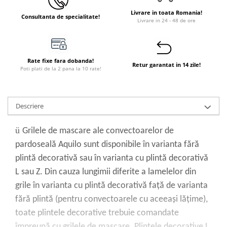
Livrare in toata Romania!
Consultanta de specialitate!
Livrare in 24 - 48 de ore
Rate fixe fara dobanda!
Retur garantat in 14 zile!
Poti plati de la 2 pana la 10 rate!
Descriere
ü
Grilele de mascare ale convectoarelor de
pardoseală Aquilo sunt disponibile în varianta fără
plintă decorativă sau în varianta cu plintă decorativă
L sau Z. Din cauza lungimii diferite a lamelelor din
grile în varianta cu plintă decorativă faţă de varianta
fără plintă (pentru convectoarele cu aceeaşi lăţime),
toate plintele decorative trebuie comandate
împreună cu grilele de mascare. Plintele decorative L