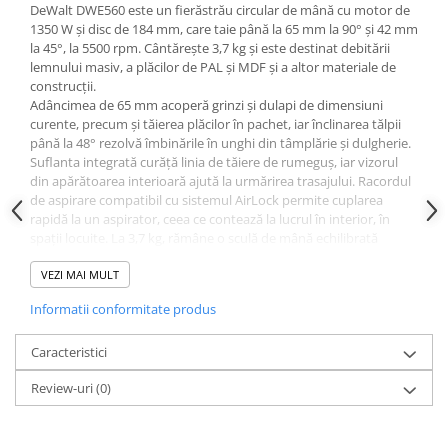
DeWalt DWE560 este un fierăstrău circular de mână cu motor de
Dulapuri pentru climatizare
1350 W și disc de 184 mm, care taie până la 65 mm la 90° și 42 mm
Unitati motocondensante
la 45°, la 5500 rpm. Cântărește 3,7 kg și este destinat debitării
lemnului masiv, a plăcilor de PAL și MDF și a altor materiale de
Sisteme evaporative de climatizare
construcții.
Ventilatoare pentru baie
Adâncimea de 65 mm acoperă grinzi și dulapi de dimensiuni
curente, precum și tăierea plăcilor în pachet, iar înclinarea tălpii
Ventilatoare pentru tubulatura
până la 48° rezolvă îmbinările în unghi din tâmplărie și dulgherie.
Suflanta integrată curăță linia de tăiere de rumeguș, iar vizorul
Filtrare si odorizare aer
din apărătoarea interioară ajută la urmărirea trasajului. Racordul
Recuperatoare de caldura
de aspirare compatibil cu sistemul AirLock permite cuplarea
rapidă la un aspirator, ceea ce contează la lucrul în interior, în
Accesorii echipamente de
spații locuite. La 3,7 kg, rămâne o sculă de mână echilibrată
ventilatie si climatizare
pentru tăieri repetate.
Specificații tehnice
VEZI MAI MULT
Instalatii de apa si canalizare
Alimentare cu apa
Putere nominală: 1350 W
Informatii conformitate produs
Tensiune de alimentare: 230 V
Canalizare interioara
Diametru disc: 184 mm
Caracteristici
Diametru arbore (alezaj disc): 16 mm
Canalizare exterioara
Lățime disc: 2 mm
Review-uri
(0)
Canalizare pluviala
Adâncime maximă de tăiere la 90°: 65 mm
Adâncime maximă de tăiere la 45°: 42 mm
Distributie apa
Capacitate de înclinare: 48°