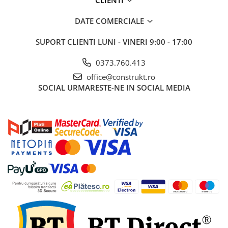
industriale
Echipamente pentru tratarea si
DATE COMERCIALE
pomparea apei
SUPORT CLIENTI
LUNI - VINERI 9:00 - 17:00
Pompe submersibile
Pompe de suprafata
0373.760.413
Pompe pentru piscine
office@construkt.ro
SOCIAL
URMARESTE-NE IN SOCIAL MEDIA
Motopompe
Hidrofoare
Vase de expansiune pentru
hidrofor
Grupuri de pompare apa
Rezervoare apa si accesorii stocare
Echipamente de filtrare si
dedurizare apa
Contoare de apa - Apometre
Camine apometru