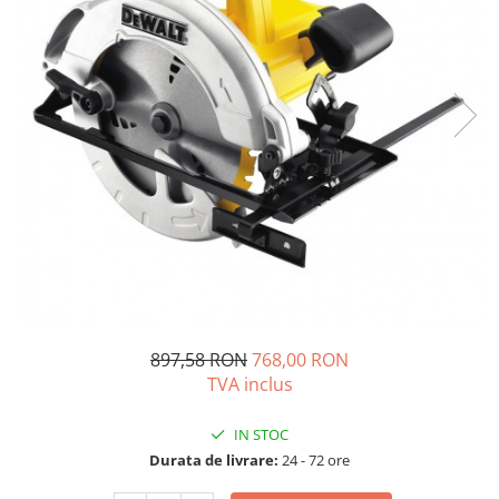
Solutii de curatare si tratare
Schimbatoare de caldura
Pompe de caldura
Contoare energie termica
Sisteme de degivrare
Incalzitoare pe motorina / gaz
Generatoare de abur
Distribuitoare si butelii de
egalizare
Pompe de circulatie si accesorii
Vase de expansiune termice
897,58 RON
768,00 RON
Detectoare si regulatoare de gaz si
TVA inclus
fum
Producere apa calda menajera
IN STOC
Boilere
Durata de livrare:
24 - 72 ore
Rezervoare de acumulare