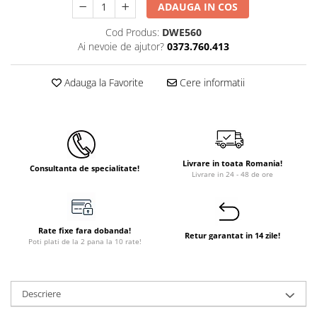
ADAUGA IN COS
Instant apa calda pe gaz / GPL
Cod Produs:
DWE560
Panouri solare si fotovoltaice
Ai nevoie de ajutor?
0373.760.413
Panouri solare cu tuburi vidate
Panouri solare plane
Adauga la Favorite
Cere informatii
Pachete complete panouri solare
Echipamente pentru panouri
solare
Panouri solare fotovoltaice
Livrare in toata Romania!
Consultanta de specialitate!
Livrare in 24 - 48 de ore
Ventilatie si climatizare
Aparate de aer conditionat
Perdele de aer
Rate fixe fara dobanda!
Retur garantat in 14 zile!
Poti plati de la 2 pana la 10 rate!
Ventiloconvectoare si sisteme VRF
Chillere
Rooftop-uri pentru racire si
Descriere
incalzire