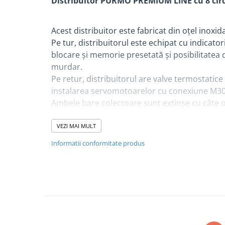
Distribuitor PURMO PREMIUM LINE cu 8 cir
Instant apa calda pe gaz / GPL
Panouri solare si fotovoltaice
Acest distribuitor este fabricat din oțel inoxi
Panouri solare cu tuburi vidate
Pe tur, distribuitorul este echipat cu indicator
blocare și memorie presetată și posibilitatea 
Panouri solare plane
murdar.
Pachete complete panouri solare
Pe retur, distribuitorul are valve termostatice
Echipamente pentru panouri
instalarea servomotoarelor cu conexiune M30
solare
Ambele bare colectoare sunt extinse cu câte o 
Panouri solare fotovoltaice
un aerisitor automat și supapa de evacuare.
VEZI MAI MULT
Ventilatie si climatizare
Indicatori de debit revoluționari
, pe lângă fa
Aparate de aer conditionat
Informatii conformitate produs
memoria presetată, permit deșurubarea și cur
Perdele de aer
sticlă de impurităţile din instalaţie fără a fi 
întregului distribuitor. Nu este necesară înloc
Ventiloconvectoare si sisteme VRF
murdari!
Chillere
Rooftop-uri pentru racire si
Distribuitorul
PREMIUM
este echipat cu
aeri
incalzire
elimină aerul din instalație! Acesta este un el