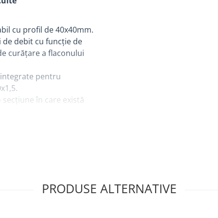
cuite
dabil cu profil de 40x40mm.
i de debit cu funcție de
de curățare a flaconului
 integrate pentru
x1,5.
secțiune în care există
cilitatea de blocare și
ățarea accesoriilor din
necesară desfacerea
uirea indicatorilor
PRODUSE ALTERNATIVE
sitor automat
, care
ement foarte important, în