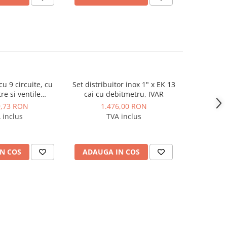
cu 9 circuite, cu
Set distribuitor inox 1" x EK 13
Distribu
re si ventile
cai cu debitmetru, IVAR
RECTAN
tice pentru
complet ec
9,73 RON
1.476,00 RON
1.
e M30x1,5 PURMO
 inclus
TVA inclus
remium Line
N COS
ADAUGA IN COS
ADAUG