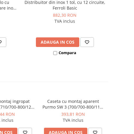
lo cu
Distribuitor din inox 1 tol, cu 12 circuite,
Distribuito
are inox
Ferroli Basic
882,30 RON
TVA inclus
ADAUGA IN COS
AD
Compara
ontaj ingropat
Caseta cu montaj aparent
710/700-800/120-
Purmo SW 3 (700/700-800/110)
u distribuitor
pentru distribuitor
,44 RON
393,81 RON
 inclus
TVA inclus
N COS
ADAUGA IN COS