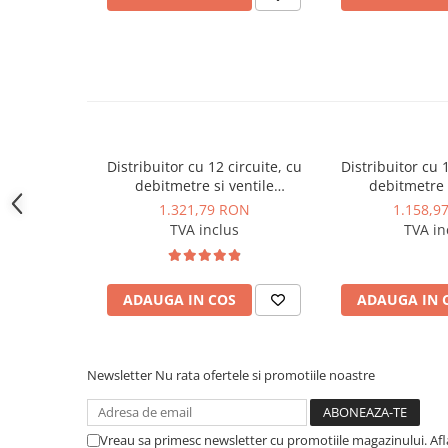
Instalatii de gaz
etichete din plastic pentru descrierea fiecărei 
Tevi PEHD gaz
și manual de utilizare.
Fitinguri gaz
Vane de gaz si robineti
Aparate sudura si dispozitive gaz
Izolatii tehnice
Distribuitor cu 12 circuite, cu
Distribuitor cu 1
debitmetre si ventile
debitmetre s
Izolatii pentru aer conditionat
termostatice pentru
termostati
1.321,79 RON
1.158,9
Izolatii pentru sisteme solare
servomotoare M30x1,5 PURMO
servomotoare M
TVA inclus
TVA in
seria Premium Line
seria Prem
Izolatii pentru tevi si conducte
Polistiren expandat
ADAUGA IN COS
ADAUGA IN 
Vata minerala bazaltica
Automatizari si elemente de
automatizare
Newsletter
Nu rata ofertele si promotiile noastre
Automatizari panouri solare
Grupuri de circulatie
Vreau sa primesc newsletter cu promotiile magazinului. Af