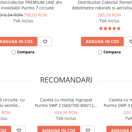
uitor/colector PREMIUM LINE din
Distribuitor-Colector Fornel
 prin perete sau tavan,
l inoxidabil Purmo 7 circuite
debitmetre robineti si aerisito
decât în cazul sistemelor
filet interior 7 cai 1 tol
916,54 RON
798,00 RON
585,59 RON
TVA inclus
TVA inclus
rului sunt potrivite
oare termice M30x1,5 -
ADAUGA IN COS
ADAUGA IN COS
Compara
Compara
RECOMANDARI
nilor
9 circuite, cu
Caseta cu montaj ingropat
Caseta cu m
i ventile
Purmo SWP 2 (560/700-800/120-
Purmo SWP 3 (
ri eurocon ¾”
ce pentru
170) pentru distribuitor
170) pentr
3 RON
459,94 RON
520
30x1,5 PURMO
vibraţii
clus
TVA inclus
TVA
ium Line
montaj. Setul include și
COS
ADAUGA IN COS
ADAUGA I