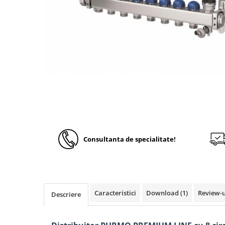
Solutii de curatare si tratare
Schimbatoare de caldura
Pompe de caldura
Contoare energie termica
Sisteme de degivrare
Incalzitoare pe motorina / gaz
Generatoare de abur
Distribuitoare si butelii de
egalizare
Pompe de circulatie si accesorii
Consultanta de specialitate!
Vase de expansiune termice
Detectoare si regulatoare de gaz si
fum
Caracteristici
Download (1)
Review-
Producere apa calda menajera
Descriere
Boilere
Rezervoare de acumulare