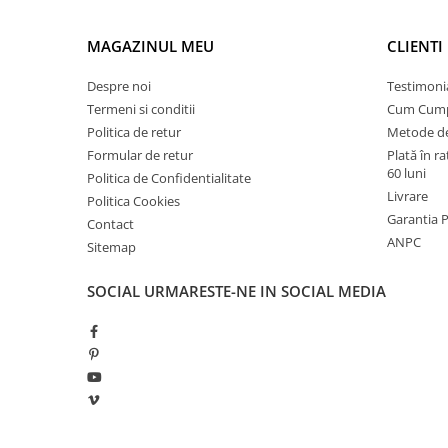
Manometre, presostate si
termostate
MAGAZINUL MEU
CLIENTI
Regulatoare electronice
Vane si servomotoare
Despre noi
Testimoni
Termeni si conditii
Cum Cum
Servoregulatoare
Politica de retur
Metode de
Termostate pentru ventilo-
Formular de retur
Plată în r
convectori
60 luni
Politica de Confidentialitate
Livrare
Ventile termice de amestec
Politica Cookies
Garantia 
Contact
Traductoare
ANPC
Sitemap
UPS-uri si stabilizatoare de
tensiune
SOCIAL
URMARESTE-NE IN SOCIAL MEDIA
Ventile liniare
Ventile electromagnetice
Automatizare centrala termica
Termostate aplicatii industriale
Accesorii pentru echipamente