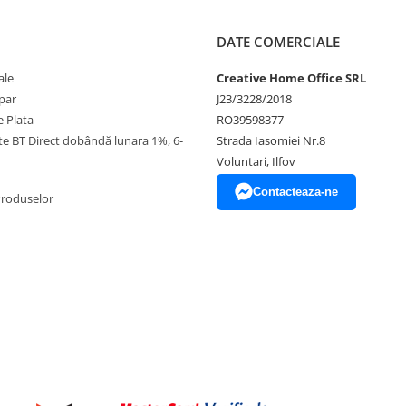
DATE COMERCIALE
ale
Creative Home Office SRL
par
J23/3228/2018
 Plata
RO39598377
ate BT Direct dobândă lunara 1%, 6-
Strada Iasomiei Nr.8
Voluntari, Ilfov
Contacteaza-ne
Produselor