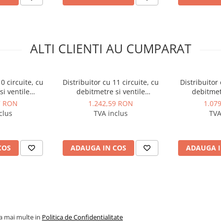
secțiuni, dibluri de fixare
ALTI CLIENTI AU CUMPARAT
0 circuite, cu
Distribuitor cu 11 circuite, cu
Distribuitor 
i ventile
debitmetre si ventile
debitmet
ce pentru
termostatice pentru
termosta
7 RON
1.242,59 RON
1.07
30x1,5 PURMO
servomotoare M30x1,5 PURMO
servomotoar
clus
TVA inclus
TVA
ium Line
seria Premium Line
seria P
COS
ADAUGA IN COS
ADAUGA I
la mai multe in
Politica de Confidentialitate