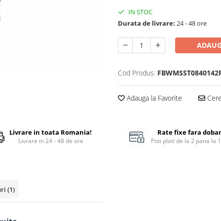
IN STOC
Durata de livrare:
24 - 48 ore
ADAUG
Cod Produs:
FBWMSST0840142
Adauga la Favorite
Cere 
Livrare in toata Romania!
Rate fixe fara doba
Livrare in 24 - 48 de ore
Poti plati de la 2 pana la 
uri
(1)