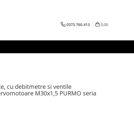
0373.760.413
0,00
te, cu debitmetre si ventile
servomotoare M30x1,5 PURMO seria