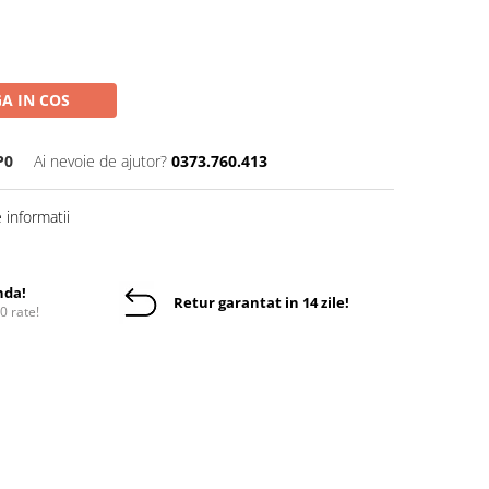
A IN COS
P0
Ai nevoie de ajutor?
0373.760.413
informatii
nda!
Retur garantat in 14 zile!
10 rate!