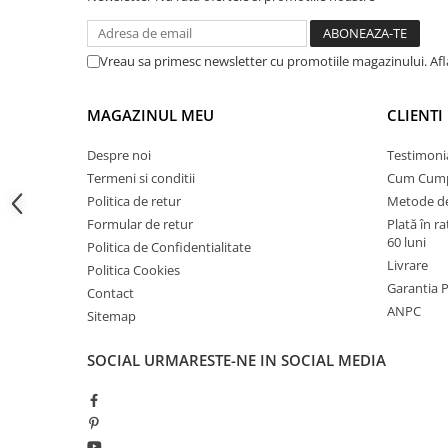
Instalatii de gaz
Tevi PEHD gaz
Vreau sa primesc newsletter cu promotiile magazinului. Af
Fitinguri gaz
Vane de gaz si robineti
MAGAZINUL MEU
CLIENTI
Aparate sudura si dispozitive gaz
Despre noi
Testimoni
Izolatii tehnice
Termeni si conditii
Cum Cum
Izolatii pentru aer conditionat
Politica de retur
Metode de
Izolatii pentru sisteme solare
Formular de retur
Plată în r
60 luni
Politica de Confidentialitate
Izolatii pentru tevi si conducte
Livrare
Politica Cookies
Polistiren expandat
Garantia 
Contact
ANPC
Vata minerala bazaltica
Sitemap
Automatizari si elemente de
SOCIAL
URMARESTE-NE IN SOCIAL MEDIA
automatizare
Automatizari panouri solare
Grupuri de circulatie