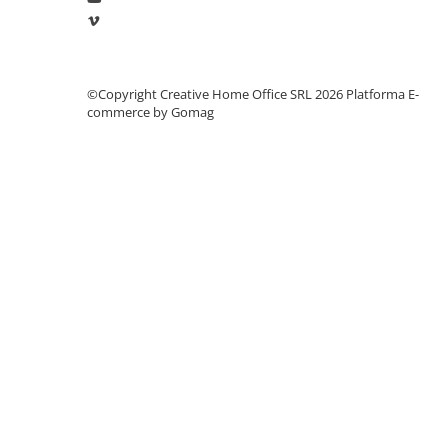
Manometre, presostate si
termostate
Regulatoare electronice
Vane si servomotoare
©Copyright Creative Home Office SRL 2026
Platforma E-
commerce by Gomag
Servoregulatoare
Termostate pentru ventilo-
convectori
Ventile termice de amestec
Traductoare
UPS-uri si stabilizatoare de
tensiune
Ventile liniare
Ventile electromagnetice
Automatizare centrala termica
Termostate aplicatii industriale
Accesorii pentru echipamente