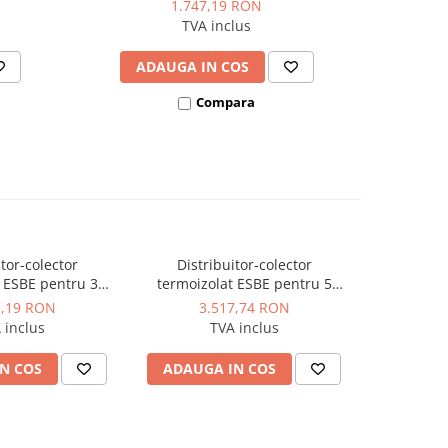
1.747,19 RON
TVA inclus
ADAUGA IN COS
AD
Compara
itor-colector
Distribuitor-colector
Distribu
 ESBE pentru 3
termoizolat ESBE pentru 5
încălzire 1
irculatie Gxx2xx
grupuri de circulatie Gxx2xx
de căldură,
7,19 RON
3.517,74 RON
2.
cu izola
 inclus
TVA inclus
m3/h
N COS
ADAUGA IN COS
ADAUG