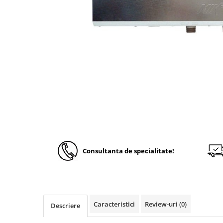
Solutii de curatare si tratare
Schimbatoare de caldura
Pompe de caldura
Contoare energie termica
Sisteme de degivrare
Incalzitoare pe motorina / gaz
Generatoare de abur
Distribuitoare si butelii de
egalizare
Pompe de circulatie si accesorii
Consultanta de specialitate!
Vase de expansiune termice
Detectoare si regulatoare de gaz si
fum
Producere apa calda menajera
Caracteristici
Review-uri
(0)
Boilere
Descriere
Rezervoare de acumulare