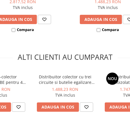
2.817,52 RON
1.488,23 RON
TVA inclus
TVA inclus
ADAUGA IN COS
ADAUGA IN COS
Compara
Compara
ALTI CLIENTI AU CUMPARAT
-colector
Distribuitor colector cu trei
Distribu
NOU
SBE pentru 4
circuite si butelie egalizare
termoizolat
ulatie Gxx2xx
MULTIMIX C 3 cai, IVAR
grupuri de c
2 RON
1.488,23 RON
1.74
clus
TVA inclus
TVA
COS
ADAUGA IN COS
ADAUGA I