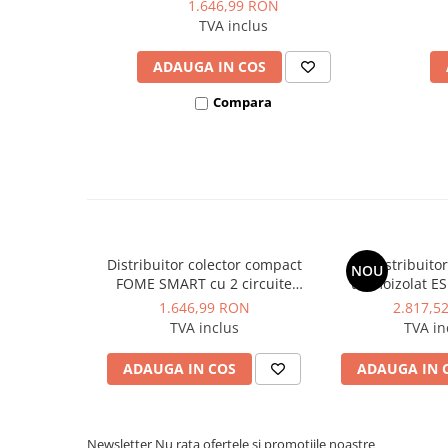
separator hidraulic integrat
1.646,99 RON
Dulapuri pentru climatizare
TVA inclus
Unitati motocondensante
ADAUGA IN COS
Sisteme evaporative de climatizare
Compara
Ventilatoare pentru baie
Ventilatoare pentru tubulatura
Filtrare si odorizare aer
Recuperatoare de caldura
Accesorii echipamente de
ventilatie si climatizare
Distribuitor colector compact
Distribuitor
NOU
Instalatii de apa si canalizare
FOME SMART cu 2 circuite
termoizolat E
4.1mc/h 105 KW cu separator
grupuri de circ
Alimentare cu apa
1.646,99 RON
2.817,5
hidraulic integrat
TVA inclus
TVA in
Canalizare interioara
Canalizare exterioara
ADAUGA IN COS
ADAUGA IN 
Canalizare pluviala
Distributie apa
Newsletter
Nu rata ofertele si promotiile noastre