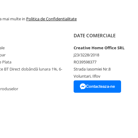
la mai multe in
Politica de Confidentialitate
DATE COMERCIALE
ale
Creative Home Office SRL
par
J23/3228/2018
 Plata
RO39598377
ate BT Direct dobândă lunara 1%, 6-
Strada Iasomiei Nr.8
Voluntari, Ilfov
Contacteaza-ne
Produselor