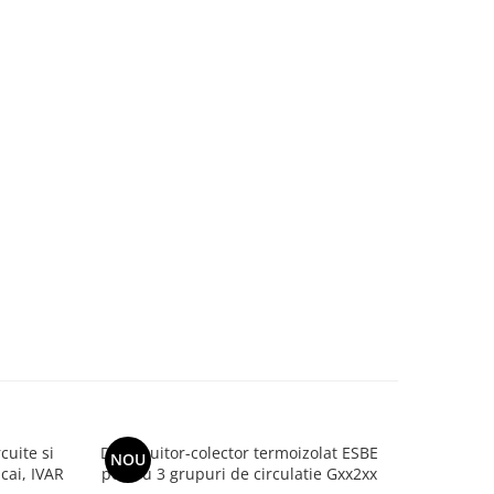
cuite si
Distribuitor-colector termoizolat ESBE
Distribui
NOU
cai, IVAR
pentru 3 grupuri de circulatie Gxx2xx
pentru 5 