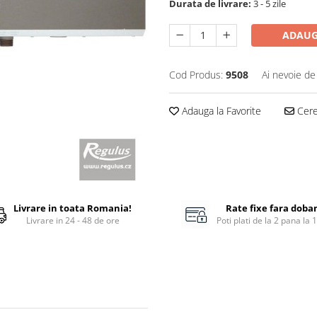
Durata de livrare:
3 - 5 zile
ADAUG
Cod Produs:
9508
Ai nevoie de
Adauga la Favorite
Cere 
Livrare in toata Romania!
Rate fixe fara doba
Livrare in 24 - 48 de ore
Poti plati de la 2 pana la 