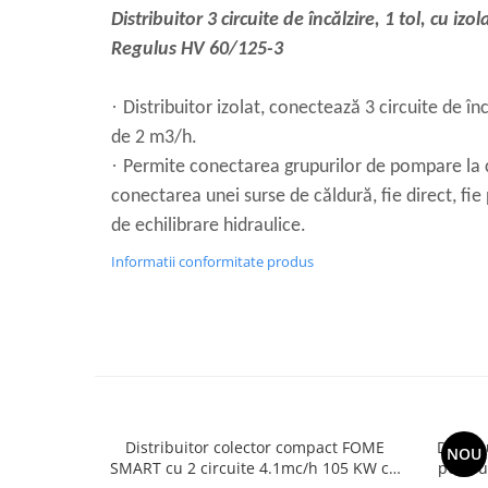
Distribuitor 3 circuite de încălzire, 1 tol, cu i
Instant apa calda pe gaz / GPL
Regulus HV 60/125-3
Panouri solare si fotovoltaice
Panouri solare cu tuburi vidate
·
Distribuitor izolat, conectează 3 circuite de în
Panouri solare plane
de 2 m3/h.
Pachete complete panouri solare
·
Permite conectarea grupurilor de pompare la ci
Echipamente pentru panouri
conectarea unei surse de căldură, fie direct, fie
solare
de echilibrare hidraulice.
Panouri solare fotovoltaice
Informatii conformitate produs
Ventilatie si climatizare
Aparate de aer conditionat
Perdele de aer
Ventiloconvectoare si sisteme VRF
Chillere
Rooftop-uri pentru racire si
Distribuitor colector compact FOME
Distrib
NOU
incalzire
SMART cu 2 circuite 4.1mc/h 105 KW cu
pentru