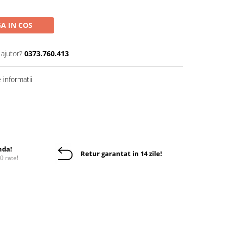
A IN COS
 ajutor?
0373.760.413
informatii
nda!
Retur garantat in 14 zile!
10 rate!