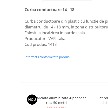
Instant apa calda pe gaz / GPL
Curba conductoare 14 - 18
Panouri solare si fotovoltaice
Panouri solare cu tuburi vidate
Curba conductoare din plastic cu functie de pr
diametrul de 14 - 18 mm, in zona distribuitoru
Panouri solare plane
Folosit la incalzirea in pardoseala.
Pachete complete panouri solare
Producator: IVAR Italia.
Echipamente pentru panouri
Cod produs: 1418
solare
Panouri solare fotovoltaice
Informatii conformitate produs
Ventilatie si climatizare
Aparate de aer conditionat
Perdele de aer
Ventiloconvectoare si sisteme VRF
Chillere
Folie caroiata aluminizata Alphaheat
Set ro
Rooftop-uri pentru racire si
NOU
rola 50 metri
dist
incalzire