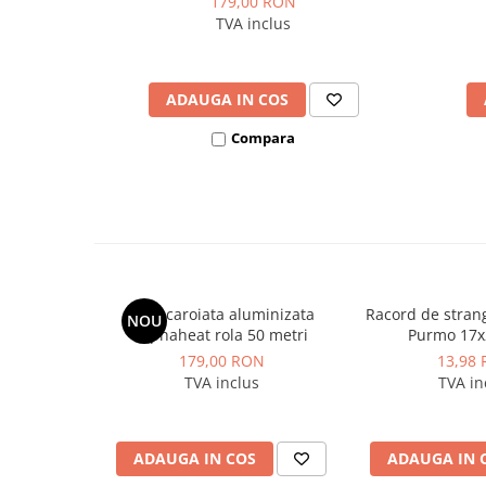
179,00 RON
Dulapuri pentru climatizare
TVA inclus
Unitati motocondensante
Sisteme evaporative de climatizare
ADAUGA IN COS
Ventilatoare pentru baie
Compara
Ventilatoare pentru tubulatura
Filtrare si odorizare aer
Recuperatoare de caldura
Accesorii echipamente de
ventilatie si climatizare
Instalatii de apa si canalizare
Folie caroiata aluminizata
Racord de stran
NOU
Alimentare cu apa
Alphaheat rola 50 metri
Purmo 17x
179,00 RON
13,98
Canalizare interioara
TVA inclus
TVA in
Canalizare exterioara
Canalizare pluviala
ADAUGA IN COS
ADAUGA IN 
Distributie apa