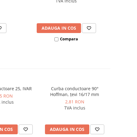
TVA inclus
ADAUGA IN COS
AD
Compara
ctoare 25, IVAR
Curba conductoare 90°
Curba gh
Hoffman, țevi 16/17 mm
pentru poz
65 RON
incalzire 
2,81 RON
 inclus
TVA inclus
N COS
ADAUGA IN COS
ADAUG