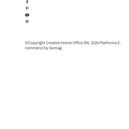
Manometre, presostate si
termostate
Regulatoare electronice
Vane si servomotoare
Servoregulatoare
Termostate pentru ventilo-
©Copyright Creative Home Office SRL 2026
Platforma E-
commerce by Gomag
convectori
Ventile termice de amestec
Traductoare
UPS-uri si stabilizatoare de
tensiune
Ventile liniare
Ventile electromagnetice
Automatizare centrala termica
Termostate aplicatii industriale
Accesorii pentru echipamente