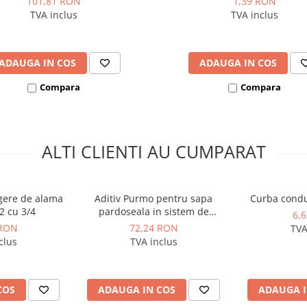
101,81 RON
1,39 RON
TVA inclus
TVA inclus
ADAUGA IN COS
ADAUGA IN COS
Compara
Compara
ALTI CLIENTI AU CUMPARAT
gere de alama
Aditiv Purmo pentru sapa
Curba condu
2 cu 3/4
pardoseala in sistem de
6,
incalzire prin pardoseala,
 RON
72,24 RON
TVA
bidon 5 litri
clus
TVA inclus
COS
ADAUGA IN COS
ADAUGA I