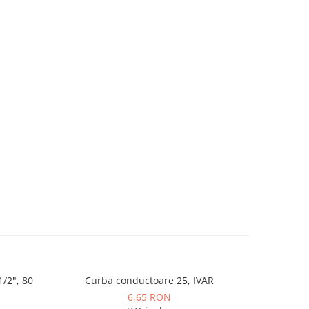
/2", 80
Curba conductoare 25, IVAR
Set bride d
6,65 RON