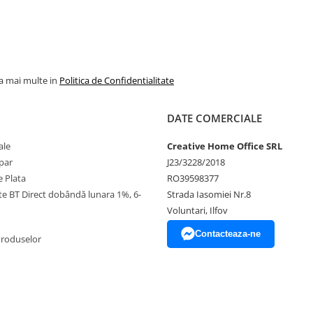
la mai multe in
Politica de Confidentialitate
DATE COMERCIALE
ale
Creative Home Office SRL
par
J23/3228/2018
 Plata
RO39598377
ate BT Direct dobândă lunara 1%, 6-
Strada Iasomiei Nr.8
Voluntari, Ilfov
Contacteaza-ne
Produselor