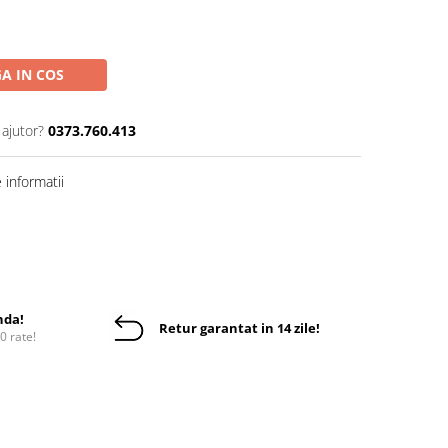
A IN COS
 ajutor?
0373.760.413
informatii
nda!
Retur garantat in 14 zile!
10 rate!