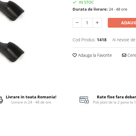
IN STOC
Durata de livrare:
24 - 48 ore
ADAUG
Cod Produs:
1418
Ai nevoie de
Adauga la Favorite
Cere 
Livrare in toata Romania!
Rate fixe fara doba
Livrare in 24 - 48 de ore
Poti plati de la 2 pana la 