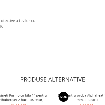
otective a tevilor cu
lui.
PRODUSE ALTERNATIVE
bineti Purmo cu bila 1" pentru
Dop pentru proba Alphaheat 1
NOU
ribuitor(set 2 buc. tur/retur)
mm, albastru