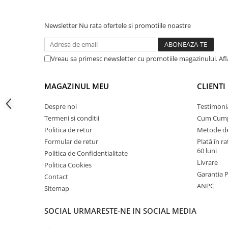
Instalatii de gaz
Tevi PEHD gaz
Newsletter
Nu rata ofertele si promotiile noastre
Fitinguri gaz
Vane de gaz si robineti
Vreau sa primesc newsletter cu promotiile magazinului. Af
Aparate sudura si dispozitive gaz
Izolatii tehnice
MAGAZINUL MEU
CLIENTI
Izolatii pentru aer conditionat
Despre noi
Testimoni
Izolatii pentru sisteme solare
Termeni si conditii
Cum Cum
Izolatii pentru tevi si conducte
Politica de retur
Metode de
Formular de retur
Plată în r
Polistiren expandat
60 luni
Politica de Confidentialitate
Vata minerala bazaltica
Livrare
Politica Cookies
Garantia 
Automatizari si elemente de
Contact
automatizare
ANPC
Sitemap
Automatizari panouri solare
SOCIAL
URMARESTE-NE IN SOCIAL MEDIA
Grupuri de circulatie