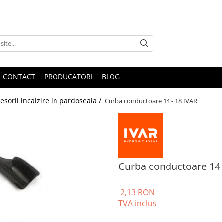
CONTACT
PRODUCATORI
BLOG
esorii incalzire in pardoseala /
Curba conductoare 14 - 18 IVAR
Curba conductoare 14 
2,13 RON
TVA inclus